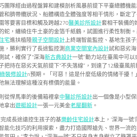
巧團隊經由過程盤算和建模剖析風暴前提下平臺總體機能
管和臍帶纜狀況、船體構造全體強度等相干情形，斷定了
圍等要害目標和觸及跨越270
醫美診所設計
套相干裝備的
的蛇，纏繞住牛土豪的金箔千紙鶴，試圖進行柔性制衡。
住宅
進扶植陸
親子空間設計
上終端智能監控、基地生孩子
施，勝利實行了長途監控測
商業空間室內設計
試和惡劣海
測試，確保了“深海
新古典設計
一號”動力站在臺風中可以
子把持在惡劣天氣前提下“不失落線”，到達了12級臺風
綠裝修設計
n預期。「可惡！這是什麼低級的情緒干擾！
他無法理解這種沒有標價的能量。
則從悍馬車的後備箱裡拿
中醫診所設計
出一個像是小型保
地拿出
遊艇設計
一張一元美金
老屋翻新
。
在完成長途遠控生孩子的基
樂齡住宅設計
本上，‘深海一號
智能化技巧的利用摸索，盡力打造國際搶先、世界一流的
能氣田。”李力說，“深海一號”不只安身本身樹立了籠罩