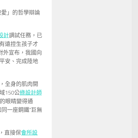
被愛」的哲學辯論
設計
調試任務，已
有遠控生孩子才
對外宣布，我國向
平安、完成陸地
，全身的肌肉開
150公
綠設計師
秤的眼睛變得通
同一座鋼鐵“巨無
米，直接保
會所設