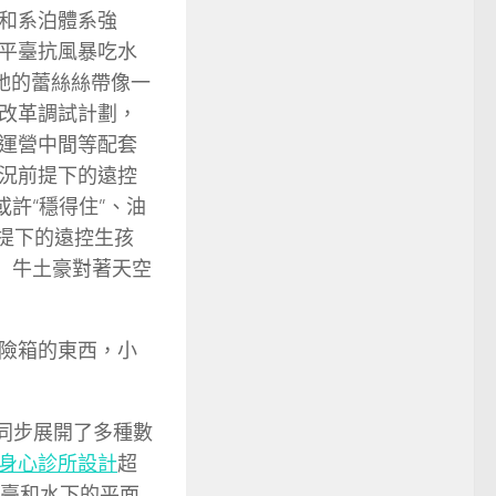
和系泊體系強
平臺抗風暴吃水
她的蕾絲絲帶像一
改革調試計劃，
運營中間等配套
況前提下的遠控
或許“穩得住”、油
前提下的遠控生孩
」牛土豪對著天空
險箱的東西，小
’同步展開了多種數
身心診所設計
超
平臺和水下的平面