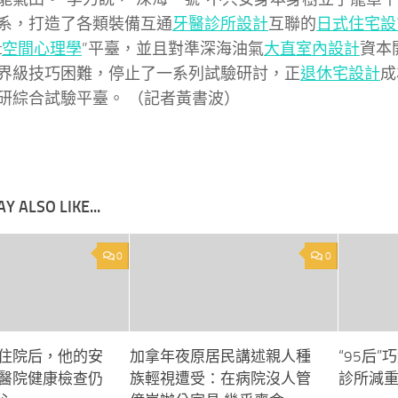
系，打造了各類裝備互通
牙醫診所設計
互聯的
日式住宅設
t
空間心理學
”平臺，並且對準深海油氣
大直室內設計
資本
界級技巧困難，停止了一系列試驗研討，正
退休宅設計
成
研綜合試驗平臺。 （記者黃書波）
Y ALSO LIKE...
0
0
住院后，他的安
加拿年夜原居民講述親人種
“95后
醫院健康檢查仍
族輕視遭受：在病院沒人管
診所減