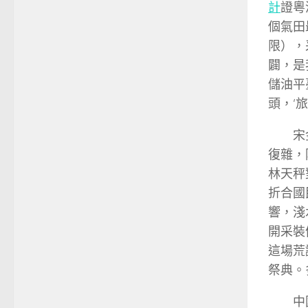
計
證粵
個氣田
限），
闢，是
儲油平
頭，‘旅
宋
復雜，
林天秤
折合國
響，淺
開采裝
這場荒
祭典。
中