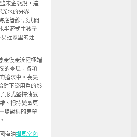
總監宋金龍說，這
超深水的分界
海底管線”形式開
深水半潛式生孩子
平易近家里的灶
停產復產流程極端
年夜的臺風，各項
的追求中。喪失
供給對下流用戶的影
子形式堅持油氣
雜、把持變量更
一場對稱的美學
。
國海油
禪風室內