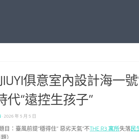
深JIUYI俱意室內設計海一
時代“遠控生孩子”
N
·
2026 年 5 月 5 日
題目：臺風前提“穩得住” 惡劣天氣“不
THE R3 寓所
失落
民
引題）