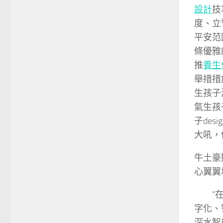
設計
技
度、立
平安范
條優雅
推
養生
舉措措
生孩子
氣生孩
子desig
大吼，
牛土豪
心翼翼
“
字化、
深水智