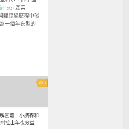
計
“5G+產業
開闢經過歷程中碰
為一個年夜型的
0
”巧解困難，小調森和
重劑挖出年夜效益