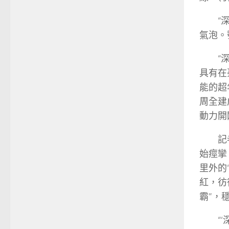
“
氣泡。
“
具有在
能的超
周全建
動力開
記
始痙攣
里外的
紅，彷
霸”，
“