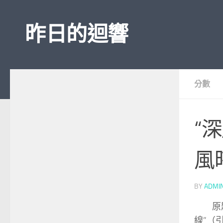
Skip to content
昨日的迴響
分數
“
風
BY
ADMI
原
線”（