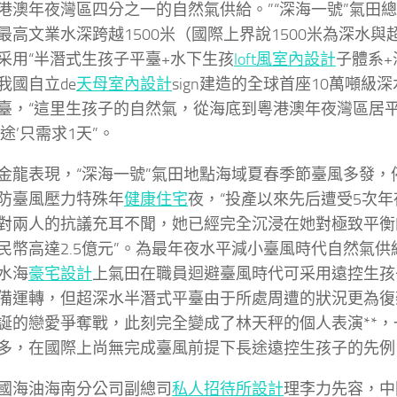
港澳年夜灣區四分之一的自然氣供給。”“深海一號”氣田
最高文業水深跨越1500米（國際上界說1500米為深水與
采用“半潛式生孩子平臺+水下生孩
loft風室內設計
子體系+
我國自立de
天母室內設計
sign建造的全球首座10萬噸級
臺，“這里生孩子的自然氣，從海底到粵港澳年夜灣區居
途’只需求1天”。
金龍表現，“深海一號”氣田地點海域夏春季節臺風多發，
防臺風壓力特殊年
健康住宅
夜，“投產以來先后遭受5次
對兩人的抗議充耳不聞，她已經完全沉浸在她對極致平衡
民幣高達2.5億元”。為最年夜水平減小臺風時代自然氣
水海
豪宅設計
上氣田在職員迴避臺風時代可采用遠控生孩
備運轉，但超深水半潛式平臺由于所處周遭的狀況更為復
誕的戀愛爭奪戰，此刻完全變成了林天秤的個人表演**，
多，在國際上尚無完成臺風前提下長途遠控生孩子的先例
國海油海南分公司副總司
私人招待所設計
理李力先容，中