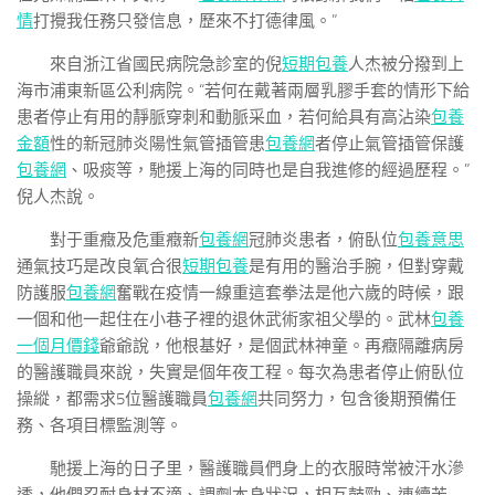
情
打攪我任務只發信息，歷來不打德律風。”
來自浙江省國民病院急診室的倪
短期包養
人杰被分撥到上
海市浦東新區公利病院。“若何在戴著兩層乳膠手套的情形下給
患者停止有用的靜脈穿刺和動脈采血，若何給具有高沾染
包養
金額
性的新冠肺炎陽性氣管插管患
包養網
者停止氣管插管保護
包養網
、吸痰等，馳援上海的同時也是自我進修的經過歷程。”
倪人杰說。
對于重癥及危重癥新
包養網
冠肺炎患者，俯臥位
包養意思
通氣技巧是改良氧合很
短期包養
是有用的醫治手腕，但對穿戴
防護服
包養網
奮戰在疫情一線重這套拳法是他六歲的時候，跟
一個和他一起住在小巷子裡的退休武術家祖父學的。武林
包養
一個月價錢
爺爺說，他根基好，是個武林神童。再癥隔離病房
的醫護職員來說，失實是個年夜工程。每次為患者停止俯臥位
操縱，都需求5位醫護職員
包養網
共同努力，包含後期預備任
務、各項目標監測等。
馳援上海的日子里，醫護職員們身上的衣服時常被汗水滲