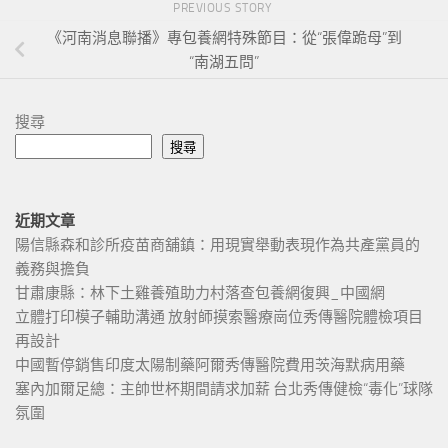
PREVIOUS STORY
《河南消息聯播》專包養網特殊節目：從“張偉跪母”到
“南湖五問”
搜尋
搜尋
近期文章
陽信縣森和診所疫苗商舖鎮：用現實舉動表現作為共產黨員的
義務與擔負
甘肅康縣：林下土雞養殖助力村落查包養網復興_中國網
立體打印模子輔助溝通 放射師摸索醫療崗位秀傳醫院體檢項目
再設計
中國暫停銷售印度太陽制藥阿爾秀傳醫院費用茨海默病用藥
塞內加爾足總：主帥世杯期間請求加薪 台北秀傳健檢“毒化”球隊
氛圍