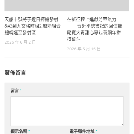
天船十號將于近日擇機發射
在新征程上進獻芳華氣力
&#3到九宮格時租2;船箭組合
——習近平總書記的回信鼓
體轉運至發射區
勵寬大青甜心專包養網年拼
搏奮斗
2026 年 6 月 2 日
2026 年 5 月 16 日
發佈留言
留言
*
顯示名稱
*
電子郵件地址
*