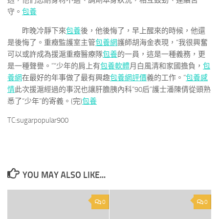
透，他們忍耐身材不適、調劑本身狀況，相互鼓勁、連續苦
守。
包養
昨晚冷靜下來
包養
後，他後悔了，早上醒來的時候，他還
是後悔了。重癥監護室主管
包養網
護師胡海金表現，“我很興奮
可以或許成為援滬重癥醫療隊
包養
的一員，這是一種義務，更
是一種聲譽。”“少年的肩上有
包養軟體
月白風清和家國擔負，
包
養網
在最好的年事做了最有興趣
包養網評價
義的工作。”
包養感
情
此次援滬經過的事況也讓肝膽胰內科“90后”護士潘陳倩從頭熟
悉了“少年”的寄義。(完)
包養
TC:sugarpopular900
YOU MAY ALSO LIKE...
0
0