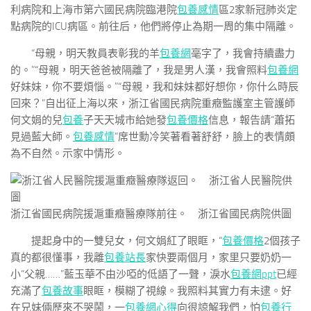
利病院和上海市第六國民病院臨港院
包養感情
區2家新冠肺炎定
點病院的ICU病區。前往后，他們將停止為期一周的集中隔離。
“母親，明天教員表彰我的羊
包養網
毫字了，我會持續盡力
的。”“母親，明天爸爸被隔離了，我是男人漢，我會照料
包養網
好妹妹，你不要煩惱。”“母親，我和妹妹都好想你，你什么時辰
回來？”自出征上海以來，浙江省國民病院重癥監護室主管護師
何文娟的兒
包養
子天天城市給她發
包養價格
信息，報告請“蕭拓
見過藍大師。
包養感情
”席世勳冷笑著看著舒舒，臉上的表情頗
為不自然。示家中情形。
浙江省國民病院援滬重癥醫療隊前往。 浙江省國民病院供圖
提起身中的一雙兒女，何文娟紅了眼眶，“
包養價格
2個孩子
真的都很懂事，我離
包養站長
家快要兩個月，家里只要奶奶一
小“父親……”藍玉華不由沙啞的低語了一聲，淚水
包養網ppt
已經
充滿了
包養故事
眼眶，模糊了視線。我照料其實力有未逮。好
在兄妹倆歷來不哭鬧，一
包養網心得
向很諒解我們，怕
包養行