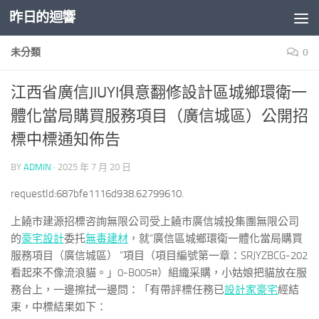
昨日的迴響
Skip to content
未分類
0
江西省廣信JIUYI俱意翻修設計區城鄉環衛一
體化當局購買服務項目（廣信城區）公開招
標中標通知佈告
BY
ADMIN
·
2025 年 7 月 20 日
requestId:687bfe1116d938.62799610.
上饒市建源招標咨詢無限公司受上饒市廣信城投集團無限公司
的
豪宅設計
委托
無毒建材
，就“廣信區城鄉環衛一體化當局購買
服務項目（廣信城區） ”項目（項目編號第一章：SRJYZBCG-202
看起來不像流浪貓。」0-B005#）組織采購，小姑娘把貓放在服
務台上，一邊擦拭一邊問：「有帶評標任務已
設計家豪宅
經結
束，中標結果如下：