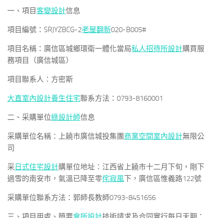
一、項目
客變設計
信息
項目編號：SRJYZBCG-2
老屋翻新
020-B005#
項目名稱：廣信區城鄉環衛一體化當局
私人招待所設計
購買服
務項目（廣信城區）
項目聯系人：方密斯
大直室內設計
養生住宅
聯系方法：0793-8160001
二、采購單位
綠設計師
信息
采購單位名稱：上饒市廣信城投集團
商業空間室內設計
無限公
司
采
日式住宅設計
購單位地址：江西省上饒市十二月下旬，剛下
過雪的南安市，氣溫已降至零
侘寂風
下，廣信區惟義路122號
采購單位聯系方法：郭師長教師0793-8451656
三、項目用處、簡要
會所設計
技術請求及合同實行每日天期：