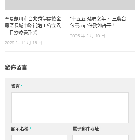
寧夏銀川市台北秀傳健檢金
“十五五”殘局之年，“三農台
鳳區長城中路街道工會立異
包養app”任務如許干！
一日療療養形式
2026 年 2 月 10 日
2025 年 11 月 19 日
發佈留言
留言
*
顯示名稱
*
電子郵件地址
*