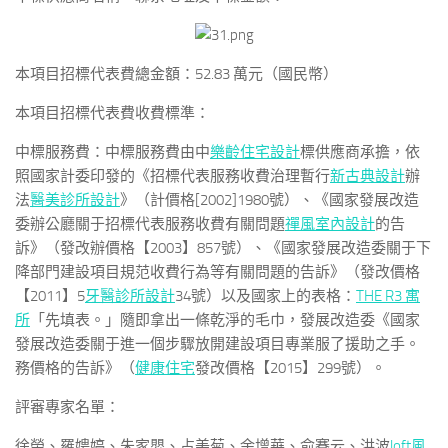
本項目招標代表費總金額：52.83 萬元（國民幣）
本項目招標代表費收費標準：
中標服務費：中標服務費由中
樂齡住宅設計
標供應商承擔，依
照國家計委印發的《招標代表服務收費治理暫行
新古典設計
辦
法
醫美診所設計
》（計價格[2002]1980號）、《國家發展改造
委辦公廳關于招標代表服務收費有關問題
禪風室內設計
的告
訴》（發改辦價格【2003】857號）、《國家發展改造委關于下
降部門建設項目規范收費行為等有關問題的告訴》（發改價格
【2011】5
牙醫診所設計
34號）以及國家上的表格：
THE R3 寓
所
「先填表。」隨即拿出一條乾淨的毛巾，發展改造委《國家
發展改造委關于進一個步驟放開建設項目專業服了援助之手。
務價格的告訴》（
健康住宅
發改價格【2015】299號）。
評審專家名單：
徐榮、羅娉婷、朱家嬰、占美菊、余增華、俞賽云、洪波
loft風