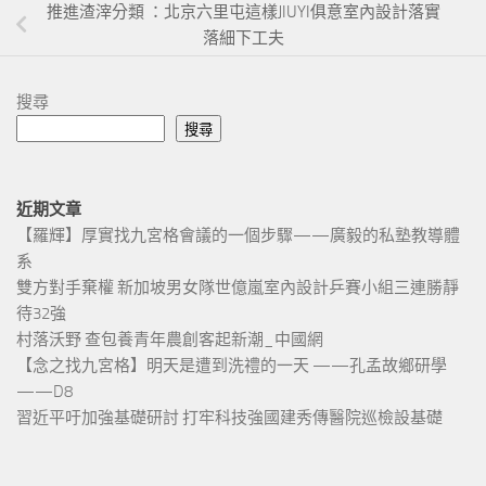
推進渣滓分類 ：北京六里屯這樣JIUYI俱意室內設計落實
落細下工夫
搜尋
搜尋
近期文章
【羅輝】厚實找九宮格會議的一個步驟——廣毅的私塾教導體
系
雙方對手棄權 新加坡男女隊世億嵐室內設計乒賽小組三連勝靜
待32強
村落沃野 查包養青年農創客起新潮_中國網
【念之找九宮格】明天是遭到洗禮的一天 ——孔孟故鄉研學
——D8
習近平吁加強基礎研討 打牢科技強國建秀傳醫院巡檢設基礎