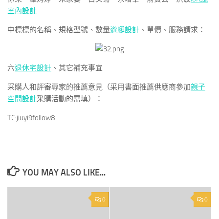
室內設計
中標標的名稱、規格型號、數量
遊艇設計
、單價、服務請求：
六
退休宅設計
、其它補充事宜
采購人和評審專家的推薦意見（采用書面推薦供應商參加
親子
空間設計
采購活動的需填）：
TC:jiuyi9follow8
YOU MAY ALSO LIKE...
0
0