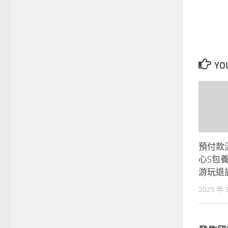
YOU
預付款
心S包
游玩退
2025 年 