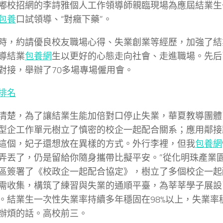
嘟校招網的李詩雅個人工作領導師親臨現場為應屆結業生
包養
口試領導、“對癥下藥”。
約請優良校友職場心得、失業創業等經歷，加強了結
導結業
包養網
生以更好的心態走向社會、走進職場。先后
對接，舉辦了70多場專場僱用會。
排名
，為了讓結業生能加倍對口停止失業，華夏教導團體已
型企工作單元樹立了慎密的校企一起配合關系；應用鄰接
這個，妃子還想放在異樣的方式。外行李裡，但我
包養網
弄丟了，仍是留給你隨身攜帶比擬平安。”從化明珠產業
區簽署了《校政企一起配合協定》，樹立了多個校企一起
需收集，構筑了練習與失業的通順平臺，為莘莘學子展設
。結業生一次性失業率持續多年穩固在98%以上，失業率
辦煩的話。高校前三。