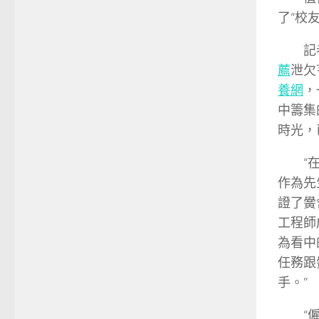
了“校
記者看
薦
泄欠
養網
，
中籌集
時光，
“在黌
作為先
證了黌
工程師
為看中
任務跟
手。”
“僱