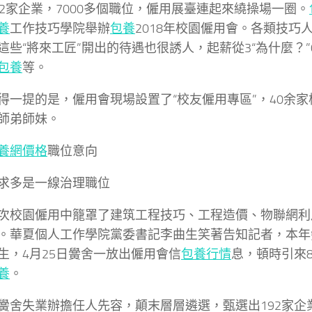
家企業，7000多個職位，僱用展臺連起來繞操場一圈。
養
工作技巧學院舉辦
包養
2018年校園僱用會。各類技巧
這些“將來工匠”開出的待遇也很誘人，起薪從3“為什麼？”00
包養
等。
提的是，僱用會現場設置了“校友僱用專區”，40余家
師弟師妹。
養網價格
職位意向
求多是一線治理職位
園僱用中籠罩了建筑工程技巧、工程造價、物聯網利用
。華夏個人工作學院黨委書記李曲生笑著告知記者，本年黌
生，4月25日黌舍一放出僱用會信
包養行情
息，頓時引來8
養
。
失業辦擔任人先容，顛末層層遴選，甄選出192家企