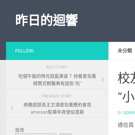
Skip to content
昨日的迴響
FOLLOW:
未分類
NEXT STORY
校
吃個午飯的時光就能美容？ 快餐查包養
經歷式輕醫美有這些“坑”
“
PREVIOUS STORY
商務部部長王文濤查包養應約會見
american駐華年夜使伯恩斯
BY
ADMI
通信員
搜尋