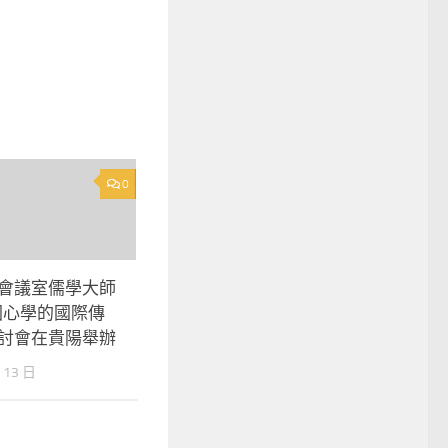
0
格會議室儒學大師
國心學的國際傳
研討會在貴陽舉辦
 13 日