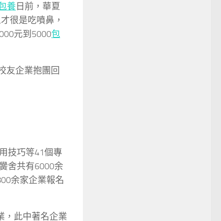
包養
日前，華夏
人才很是吃噴鼻，
0元到5000
包
校友企業抱團回
技巧等41個專
舍共有6000余
00余家企業報名
業，此中著名企業