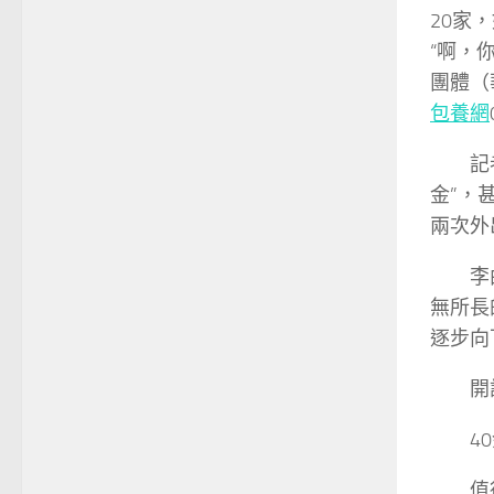
20家
“啊，
團體（
包養網
記者在
金”，
兩次外
李曲生
無所長
逐步向
開設
40
值得一