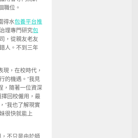
個職位。
圍得水
包養平台推
治理專門研究
包
司，從親友老友
錯人。不到三年
表現，在校時代，
行的機遇。“我見
程，隨著一位資深
選擇回校僱用，最
，“我也了解現實
妹很快就能上
興，不只是由於師