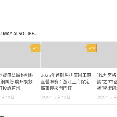
 MAY ALSO LIKE...
0
0
消費無法履約引甜
2025年首輪男排億嵐工廠
“找九宮
養網糾紛 廣州餐飲
直營聯賽：浙江上海保定
談”之“中
訂投訴普增
廣東迎來開門紅
播”學術
3 月 10 日
2026 年 3 月 19 日
2025 年 3 月