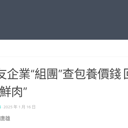
友企業“組團”查包養價錢 
小鮮肉”
N
·
2025 年 1 月 16 日
 唐雄