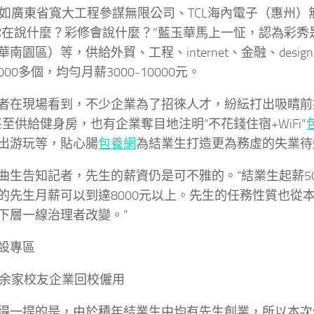
，如廣東省寬大工程參謀無限公司、TCL海內電子（惠州）
你在說什麼？彩修會說什麼？”藍玉華馬上一怔，認為彩秀
華南園區）等，供給外貿、工程、internet、金融、desi
000多個，均勻月薪3000-10000元。
現場看到，不少企業為了招徠人才，紛紜打出吸睛前提
甚至供給健身房，也有企業奪目地注明“不花錢住宿+WiFi”
出游玩等，貼心腸
包養網
為結業生打造更為務虛的失業待
告知記者，先生的薪資仍是可不雅的。“結業生起薪50
的先生月薪可以到達8000元以上。先生的任務性質也從
下層一線治理者改變。”
專區
余家校友企業回校僱用
提的是，由於積年結業生中均有先生創業，所以本次