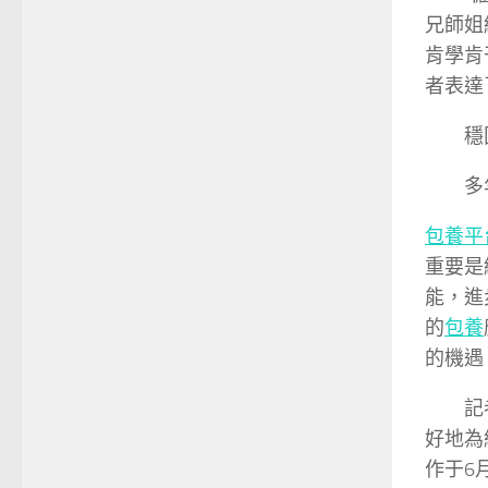
兄師姐
肯學肯
者表達
穩固
多年失
包養平
重要是
能，進
的
包養
的機遇
記者
好地為
作于6