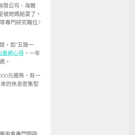
無限公司、海爾
是被她媽給耍了。
gn等專門研究職位7
，如“五險一
包養網心得
，一年
遇。
00元擺佈，有一
本來的休息密集型
僱用會專門開辟