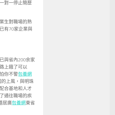
一對一停止簡歷
業生對職場的熟
已有70家企業與
與省內200余家
路上餓了可以
怕你不警
包養網
園的上風，與明珠
配合基地和人才
了通往職場的疾
穩居廣
包養網
東省