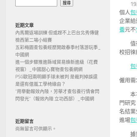
192
搜尋
個人
包
企業給
近期文章
養
元不
內馬爾返場訓練 但或趕不上巴台北秀傳健
檢西第二場小組賽
值得一
五彩梅園查包養經歷開啟春季村落游玩季_
校招徠
中國網
進一個步驟推進縣域貿易煥新進級（花費
包
視窗）_中國甜心寶物查包養網網
PSG歐冠兩明顯手球未被判 是裁判掉誤還
僱用需
是還有億嵐工學椅緣由？
“用舉動報效內陸，芳華才查包養行情會閃
本次校
閃發光”（報效內陸 立功西部）_中國網
門研究
名結業
進場
包
近期留言
尚無留言可供顯示。
據黌舍