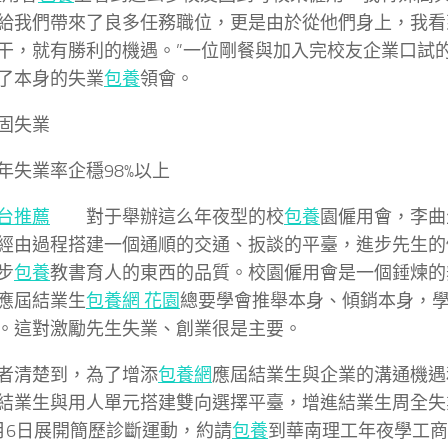
給我們帶來了良多任務職位，更是由於從他們身上，我看
干，就有勝利的機遇。”一位剛餐與加入完校友企業口試
了本身的失業
包養
領會。
失業
業率企穩98%以上
台推薦
對于舉辦這么年夜型的校
包養
園僱用會，李曲
經由過程搭建一個通順的交通、扳談的平臺，進步先生的
步
包養
教書育人的東西的品質。校園僱用會是一個錘煉的
應屆結業生
包養網 花園
總要學會推舉本身、傾銷本身，
。這對激勵先生失業、創業很是主要。
清楚到，為了增添
包養網
應屆結業生與企業的溝通機遇
結業生與用人單元搭建雙向選擇平臺，增進結業生周全失
月6日展開簡歷診斷運動，約請
包養
到華南理工年夜學工商