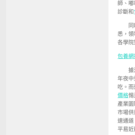
師、嘟
診斷和
同時，
悉，領
各學院
包養網
據清楚
年夜中
吃。而
價格
惕
產業園
市場供
速通道
平易近