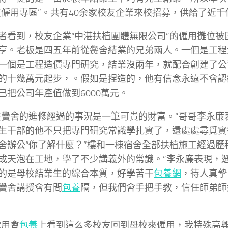
友僱用專區”。共有40余家校友企業來校招募，供給了近千
到，校友企業“中湛扶植團體無限公司”的僱用攤位被
亨。老板是四五年前從黌舍結業的兄弟兩人。一個是工程
一個是工程造價專門研究，結業沒兩年，就配合創建了公
的十幾萬元起步，。假如是捏造的，他有信念永遠不會認
已把公司年產值做到6000萬元。
舍的進修經過的事況是一筆可貴的財富。”哥哥李永廉
生干部的他不只把專門研究常識學扎實了，還處處尋覓實
舍辦公“你了解什麼？”樓和一棟宿舍全部扶植施工經過歷
成天泡在工地，學了不少講義外的常識。”李永廉表現，
的是母校結業生的綜合本質，好學苦干
包養網
，待人真摯
黌舍講授會有間
包養
隔，但我們會手把手教，信任師弟師
用會
包養
上看到這么多校友回到母校來僱用，我特殊高