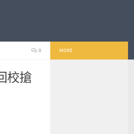
0
MORE
回校搶