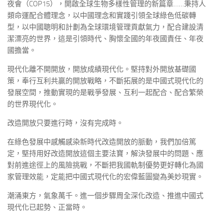
夜會（COP15），開啟全球生物多樣性管理的新篇章……秉持人
類命運配合體理念，以中國理念和實踐引領全球綠色低碳轉
型，以中國聰明和計劃為全球環境管理貢獻氣力，配合建設清
潔漂亮的世界，這是引領時代、胸懷全國的年夜國責任、年夜
國擔當。
現代化離不開開放，開放成績現代化。堅持對外開放基礎國
策，奉行互利共贏的開放戰略，不斷拓展的是中國式現代化的
發展空間，推動實現的是戰爭發展、互利一起配合、配合繁榮
的世界現代化。
改造開放只要進行時，沒有完成時。
在綠色發展中感觸感染新時代改造開放的脈動，我們加倍篤
定，堅持用好改造開放這個主要法寶，解決發展中的問題、應
對前進途徑上的風險挑戰，不斷把我國軌制優勢更好轉化為國
家管理效能，定能把中國式現代化的宏偉藍圖變為美妙現實。
潮涌東方，氣象萬千。進一個步驟周全深化改造、推進中國式
現代化已起勢、正當時。