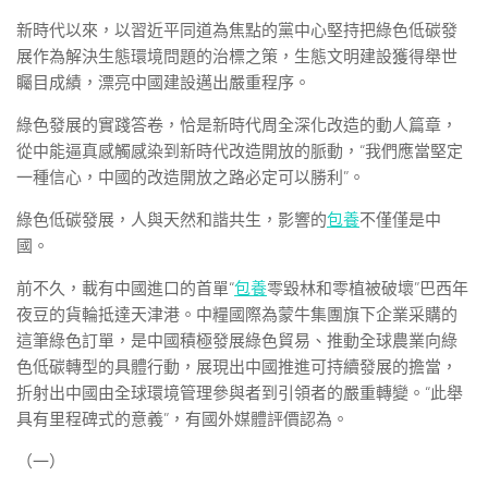
新時代以來，以習近平同道為焦點的黨中心堅持把綠色低碳發
展作為解決生態環境問題的治標之策，生態文明建設獲得舉世
矚目成績，漂亮中國建設邁出嚴重程序。
綠色發展的實踐答卷，恰是新時代周全深化改造的動人篇章，
從中能逼真感觸感染到新時代改造開放的脈動，“我們應當堅定
一種信心，中國的改造開放之路必定可以勝利”。
綠色低碳發展，人與天然和諧共生，影響的
包養
不僅僅是中
國。
前不久，載有中國進口的首單“
包養
零毀林和零植被破壞”巴西年
夜豆的貨輪抵達天津港。中糧國際為蒙牛集團旗下企業采購的
這筆綠色訂單，是中國積極發展綠色貿易、推動全球農業向綠
色低碳轉型的具體行動，展現出中國推進可持續發展的擔當，
折射出中國由全球環境管理參與者到引領者的嚴重轉變。“此舉
具有里程碑式的意義”，有國外媒體評價認為。
（一）