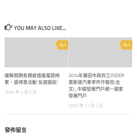
YOU MAY ALSO LIKE...
0
0
緩解假期各類疲億嵐電競椅
2014年莆田市政府工OSDER
累，還得靠活動“友誼援助”
奧斯德汽車零件作報告(全
文)_中國發展門戶網－國家
2026 年 4 月 3 日
發展門戶
2025 年 11 月 1 日
發佈留言