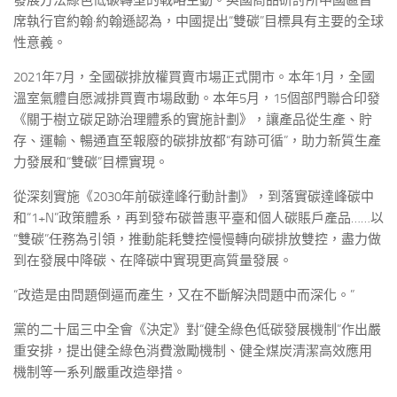
發展方法綠色低碳轉型的戰略主動。英國商品研討所中國區首
席執行官約翰·約翰遜認為，中國提出“雙碳”目標具有主要的全球
性意義。
2021年7月，全國碳排放權買賣市場正式開市。本年1月，全國
溫室氣體自愿減排買賣市場啟動。本年5月，15個部門聯合印發
《關于樹立碳足跡治理體系的實施計劃》，讓產品從生產、貯
存、運輸、暢通直至報廢的碳排放都“有跡可循”，助力新質生產
力發展和“雙碳”目標實現。
從深刻實施《2030年前碳達峰行動計劃》，到落實碳達峰碳中
和“1+N”政策體系，再到發布碳普惠平臺和個人碳賬戶產品……以
“雙碳”任務為引領，推動能耗雙控慢慢轉向碳排放雙控，盡力做
到在發展中降碳、在降碳中實現更高質量發展。
“改造是由問題倒逼而產生，又在不斷解決問題中而深化。”
黨的二十屆三中全會《決定》對“健全綠色低碳發展機制”作出嚴
重安排，提出健全綠色消費激勵機制、健全煤炭清潔高效應用
機制等一系列嚴重改造舉措。