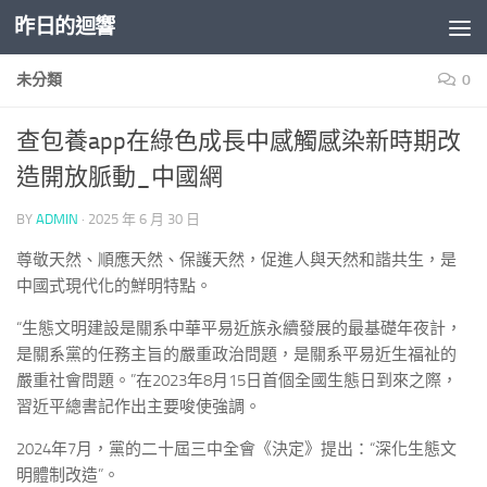
昨日的迴響
Skip to content
未分類
0
查包養app在綠色成長中感觸感染新時期改
造開放脈動_中國網
BY
ADMIN
·
2025 年 6 月 30 日
尊敬天然、順應天然、保護天然，促進人與天然和諧共生，是
中國式現代化的鮮明特點。
“生態文明建設是關系中華平易近族永續發展的最基礎年夜計，
是關系黨的任務主旨的嚴重政治問題，是關系平易近生福祉的
嚴重社會問題。”在2023年8月15日首個全國生態日到來之際，
習近平總書記作出主要唆使強調。
2024年7月，黨的二十屆三中全會《決定》提出：“深化生態文
明體制改造”。