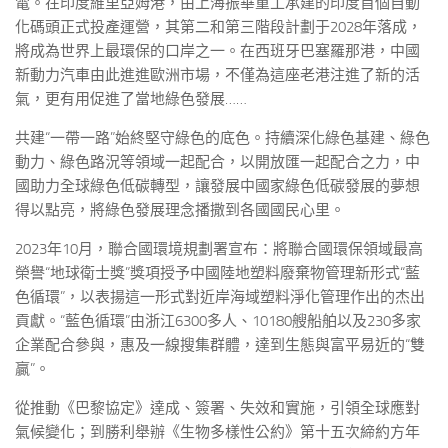
電。在印度維里亞姆港，由上海振華重工承建的印度首個自動
化碼頭正式投產運營，其第二和第三階段計劃于2028年落成，
將成為世界上最環保的口岸之一。在西班牙巴塞羅那港，中國
新動力汽車由此進進歐洲市場，不僅為這座老港注進了新的活
氣，更有用促進了當地綠色發展……
共建“一帶一路”始終堅守綠色的底色。持續深化綠色基建、綠色
動力、綠色路況等領域一起配合，以開放匯一起配合之力，中
國助力全球綠色低碳轉型，讓發展中國家綠色低碳發展的夢想
得以點亮，將綠色發展理念播撒到各國國民心里。
2023年10月，聯合國環境規劃署宣布：將聯合國環保領域最高
榮譽“地球衛士獎”獎項授予中國陸地塑料廢棄物管理新形式“藍
色循環”，以表揚這一形式對近岸海域塑料淨化管理作出的杰出
貢獻。“藍色循環”由浙江6300多人、10180艘船舶以及230多家
企業配合參與，惠及一線搜集群體，達到生態與富平易近的“雙
贏”。
從推動《巴黎協定》達成、簽署、失效和實施，引領全球應對
氣候變化；到勝利舉辦《生物多樣性公約》第十五次締約方年