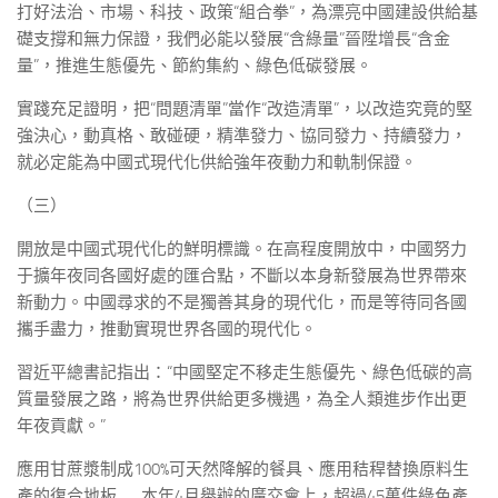
打好法治、市場、科技、政策“組合拳”，為漂亮中國建設供給基
礎支撐和無力保證，我們必能以發展“含綠量”晉陞增長“含金
量”，推進生態優先、節約集約、綠色低碳發展。
實踐充足證明，把“問題清單”當作“改造清單”，以改造究竟的堅
強決心，動真格、敢碰硬，精準發力、協同發力、持續發力，
就必定能為中國式現代化供給強年夜動力和軌制保證。
（三）
開放是中國式現代化的鮮明標識。在高程度開放中，中國努力
于擴年夜同各國好處的匯合點，不斷以本身新發展為世界帶來
新動力。中國尋求的不是獨善其身的現代化，而是等待同各國
攜手盡力，推動實現世界各國的現代化。
習近平總書記指出：“中國堅定不移走生態優先、綠色低碳的高
質量發展之路，將為世界供給更多機遇，為全人類進步作出更
年夜貢獻。”
應用甘蔗漿制成100%可天然降解的餐具、應用秸稈替換原料生
產的復合地板……本年4月舉辦的廣交會上，超過45萬件綠色產