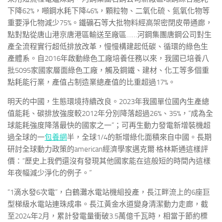
下降62%，噸鋼水耗下降46%，顆粒物、二氧化硫、氮氧化物等
重要淨化物減少75%。鐵礦石等大批物料經高架密閉皮帶通廊，
點對點從唐山港京唐港區輸送至廠區……河鋼集團唐鋼公司對生
產全流程實行超低排放改革，慢慢構建起低碳、循環的綠色生
產體系。自2016年啟動綠色工廠培養任務以來，我國已培養八
批5095家國家層面綠色工廠，觸及鋼鐵、建材、化工等多個重
點耗能行業，產值占制造業總產值的比重超過17%。
明天的中國，生態環境持續改良。2023年我國單位國內生產總
值能耗、碳排放強度較2012年分別降落超過26%、35%，“成為全
球能耗強度降落最快的國家之一”；可再生動力發電新增裝機超
過全球的一
包養網
半，全球1/4的新增綠化面積來自中國。長期
研討全球動力政策的american經濟學家邁克爾·格林斯通這樣評
價：“歷史上我們還沒有發現其他國家能在這般短的時間內這樣
年夜幅減少淨化的例子。”
“1滴水發6次電”，白鶴灘水電站機組投產，長江畔流上的6座巨
型梯級水電站連珠成串。長江黃金水道變身清潔動力走廊，截
至2024年2月，累計發電量衝破3.5萬億千瓦時，相當于節約標