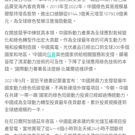
品廣受海內客商青睞。2013年至2022年，中國綠色貿易規模基
礎堅持增長態勢，進出口總額從8144.3億美元增至10792.8億美
元，為全球綠色發展注進強勁動能。
在開放競爭中練就真本領，中國新動力產業為全球應對氣候變
化和綠色轉型作出宏大貢獻。作為全球最年夜的可再生動力市
場和設備制造國，中國風電、光伏產品已經出口到全球200多個
國家和地區。“中國向
包養
其他國家供給相關服務和支撐，顯著
晉陞了清潔動力技術的可及性，下降了全球應用綠色技術的本
錢。”國際動力署署長法提赫·比羅爾這樣評價。
2021年9月，習近平總書記鄭重宣布：“中國將鼎力支撐發展中
國家動力綠色低碳發展，不再新建境外煤電項目。”今朝，中國
在共建“一帶一路”國家的綠色低碳動力投資已經超過傳統動力，
中國成為全球動力轉型投資最年夜貢獻者，累計投資規模達到
全球總規模的一半。
在尼日爾阿加德茲年夜區，中國能建承建的柴光儲互補項目投
產發電，當地實現了從4—6個小時到全天候24小時不間斷供