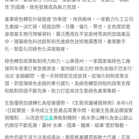
性”的成績，綠色發展成為無力見證。
產業綠色轉型升級進進“快車道”。陜西榆林，一家動力化工公司
生產線一派忙碌，經過加熱、分離、催化、聚合，玄色煤炭變
身煤基生物可降解資料，廣泛應用在平安座椅等高附加值產品
中。隨著綠色科技創新和先進綠色技術推廣應用，產業數字
化、智能化同綠色化深度融會。
綠色轉型政策軌制用力給力。山東德州，一家國家級綠色工廠
接到年夜筆訂單急需資金，當地銀行設立的“綠色金融示范支行”
派出“金融顧問”，僅一天時間就完成放貸。從強化財稅政策支
撐，到發揮綠色金融的牽引感化，為綠色轉型供給的政策支撐
和軌制保證不斷完美，助力打造高效生態綠色產業集群。
生態優勢加速轉化為發展優勢。《生態保護補償條例》本年6月
1日起實施，多地成立生態產品買賣中間，創重生態產品價值實
現機制……以改造完
包養
善軌制機制，綠水青山轉化為金山銀山
的路徑不斷拓展，叢林“水庫、錢庫、糧庫、碳庫”更好聯動。
綠色低碳生涯方法漸成風尚。報廢舊車購買新動力汽車，可享