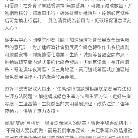
用優惠；在外賣平臺點餐選擇“無需餐具”，可顯示減碳數量，并
獲相應積分；騎單車出行，碳減排量計進賬戶，達到必定條件
后可兌換出行福利……綠色消費成為新風尚，低碳環保理念深刻
人心。
從中共中心、國務院印發《關于加速經濟社會發展周全綠色轉
型的意見》，對加速經濟社會發展周全綠色轉型作出系統謀劃
和總體安排，到統籌優化農業、生態、城鎮等各類空間布局，
推動城鎮空間內涵式集約化綠色發展，再到京津冀、長江經濟
帶、粵港澳年夜灣區、長三角地區、黃河道域等區域加強區域
綠色發展協作，打造綠色發展窪地……
習近平總書記深入指出，“生態環境問題歸根結底是發展方法和
生涯方法問題”。加速構成綠色生產方法和生涯方法，走好生產
發展、生涯富饒、生態傑出的文明發展途徑，改造注進了強年
夜動力、供給了無力支撐。
實現“雙碳”目標是一場廣泛而深入的變革。習近平總書記指出，
“不是別人要我們做，而是我們本身要做”，充足彰顯以改造推動