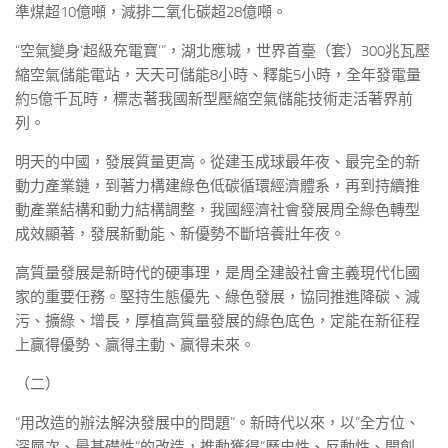
準煤超10億噸，減排二氧化碳超28億噸。
“空氣變身‘超級充電寶’”，湖北應城，世界首臺（套）300兆瓦壓
縮空氣儲能電站，天天可儲能8小時、釋能5小時，全年發電量
約5億千瓦時，標志著我國新型壓縮空氣儲能技術走活著界前
列。
明天的中國，發展質量更高。從建玉成球最年夜、最完全的新
動力產業鏈，到著力構建綠色低碳循環經濟體系，再到持續推
動產業結構和動力結構調整，我國經濟社會發展周全綠色轉型
成效顯著，發展新動能、新優勢不斷培養壯年夜。
高質量發展是新時代的硬事理，是周全建設社會主義現代化國
家的重要任務。堅持生態優先、綠色發展，協同推進降碳、減
污、擴綠、增長，厚植高質量發展的綠色底色，定能在新征程
上贏得優勢、贏得主動、贏得未來。
（二）
“用改造的辦法解決發展中的問題”。新時代以來，以“全方位、
深層次、最基礎性”的改造，推動獲得“歷史性、反動性、開創