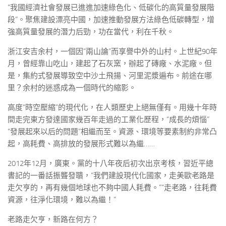
“我國經濟社會發展已進進加速綠色化、低碳化的高質量發展階
段”。聚焦建設漂亮中國，加速推動發展方法綠色低碳轉型，增
強高質量發展的潛力后勁，功在當代，利在千秋。
浙江安吉余村，一個因“兩山論”而享譽中外的山村。上世紀90年
月，曾經靠山吃山，建起了石灰窯，辦起了磚廠、水泥廠。但
是，集約式發展導致空中沙土飛揚、河里泥漿遍布。前途在哪
里？余村的迷惑成為一個時代的縮影。
高度“時空壓縮”的現代化，在人類歷史上絕無僅有。用幾十年時
間走完東方發達國家幾百年走過的工業化歷程，“成長的煩惱”
“發展起來以后的問題”相繼而至。資源、環境等要素制約非常凸
起，高耗費、高排放的發展形式難以為繼……
2012年12月，廣東。黨的十八年夜后初次出京考核，習近平總
書記的一番話振聾發聵，“我們建設現代化國家，走美歐老路是
走欠亨的，再有幾個地球也不夠中國人耗費。”“走老路，往耗費
資源，往淨化環境，難以為繼！”
老路走欠亨，新路在何方？