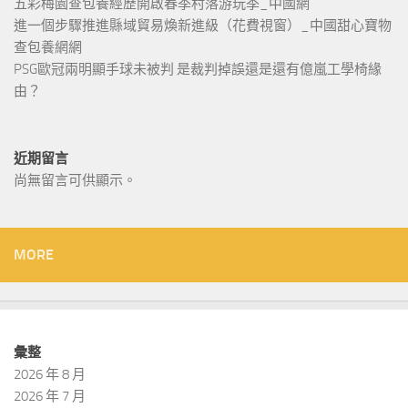
五彩梅園查包養經歷開啟春季村落游玩季_中國網
進一個步驟推進縣域貿易煥新進級（花費視窗）_中國甜心寶物
查包養網網
PSG歐冠兩明顯手球未被判 是裁判掉誤還是還有億嵐工學椅緣
由？
近期留言
尚無留言可供顯示。
MORE
彙整
2026 年 8 月
2026 年 7 月