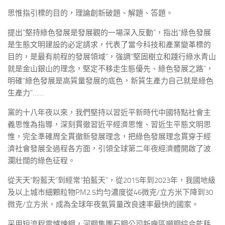
思惟指引標的目的，理論創新破題、解題、答題。
提出“堅持綠色發展是發展觀的一場深入反動”，指出“綠色發展
是生態文明建設的必定請求，代表了當今科技和產業變革標的
目的，是最有前程的發展領域”，強調“堅固樹立和踐行綠水青山
就是金山銀山的理念，堅定不移走生態優先、綠色發展之路”，
明確“綠色發展是高質量發展的底色，新質生產力自己就是綠色
生產力”……
黨的十八年夜以來，我們堅持以習近平新時代中國特點社會主
義思惟為指導，深刻貫徹習近平經濟思惟、習近生平態文明思
惟，完全準確周全貫徹新發展理念，把綠色發展理念貫穿于經
濟社會發展全過程各方面，引領全球第二年夜經濟體開啟了波
瀾壯闊的綠色征程。
從天天“盼藍天”到經常“拍藍天”，從2015年到2023年，我國地級
及以上城市細顆粒物PM2.5均勻濃度從46微克/立方米下降到30
微克/立方米，成為全球年夜氣質量改良速率最快的國家。
采用短流程電爐煉鋼，河鋼集團石鋼公司新廠區噸鋼綜合能耗