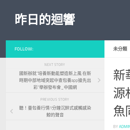
Skip to content
昨日的迴響
FOLLOW:
未分類
NEXT STORY
新
國新辦就“培養新動能塑造新上風 在新
時期中部地域突起中查包養app搶先出
彩”舉辦發布會_中國網
源
PREVIOUS STORY
魚
聽！臺包養行情1分鐘沉醉式感觸感染
鯨的聲音
BY
ADMI