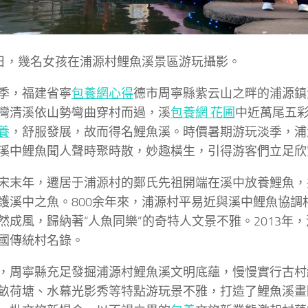
9日，幾名女孩在浦源村鯉魚溪景區游玩攝影。
季，福建省寧
包養網心得
德市周寧縣紫云山之畔的浦源鎮
灣清溪依山勢彎曲穿村而過，溪
包養網 花圃
中近萬尾五
養
，舒服發展，故而得名鯉魚溪。時價暑期游玩淡季，浦
溪中鯉魚聞人聲時聚時散，妙趣橫生，引得游客們立足欣
宋末年，遷居于浦源村的鄭氏先祖開端在溪中放養鯉魚，
護溪中之魚。800余年來，浦源村平易近與溪中鯉魚協調
然成風，歸納著“人魚同樂”的奇特人文景不雅。2013年
國傳統村名錄。
，周寧縣充足發掘浦源村鯉魚溪文明底蘊，慢慢實行古村
畝荷塘、水幕光影秀等特點游玩景不雅，打造了鯉魚溪畫