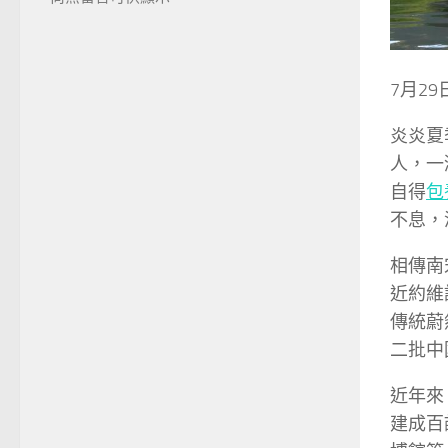
7月2
炎炎夏
人，一
自得
包
不息，
相傳南
近約維
傳統蔚
二批中
近年來
建成百