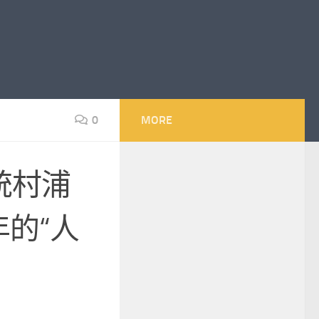
0
MORE
統村浦
年的“人