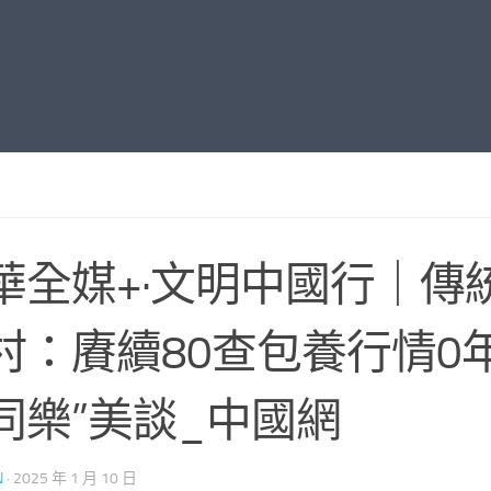
華全媒+·文明中國行｜傳
村：賡續80查包養行情0
同樂”美談_中國網
N
·
2025 年 1 月 10 日