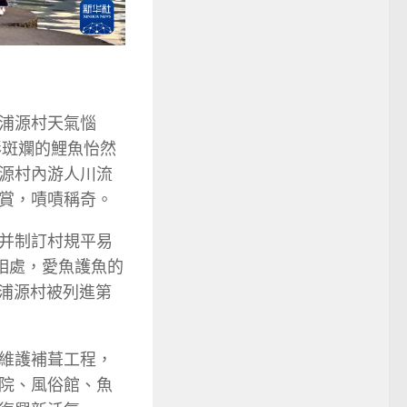
浦源村天氣惱
彩斑斕的鯉魚怡然
源村內游人川流
賞，嘖嘖稱奇。
并制訂村規平易
相處，愛魚護魚的
，浦源村被列進第
維護補葺工程，
院、風俗館、魚