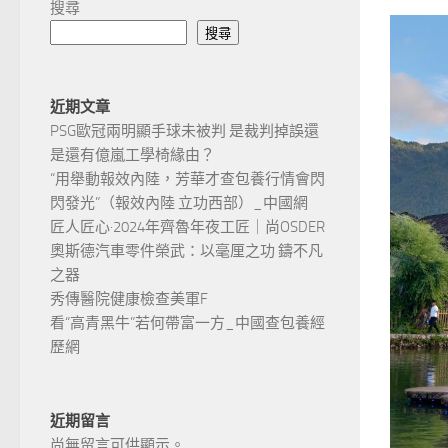
搜尋
搜尋
近期文章
PSG歐冠兩明顯手球未被判 是裁判掉誤還
是還有億嵐工學椅緣由？
“用舉動報效內陸，芳華才查包養行情會閃
閃發光”（報效內陸 立功西部）_中國網
匠人匠心·2024年齊魯年夜工匠｜尚OSDER
奧斯德汽車零件榮武：以毫厘之功 鑄不凡
之器
秀傳醫院健康檢查美軍F
看“高青黑牛”若何帶富一方_中國查包養經
歷網
近期留言
尚無留言可供顯示。