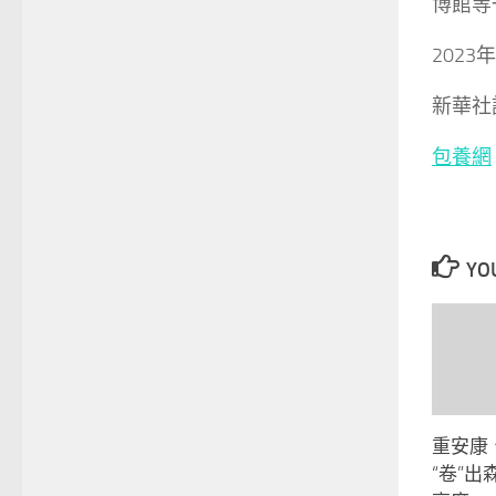
博館等
202
新華社
包養網
YOU
重安康
“卷”