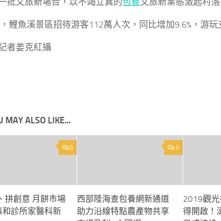
一批文旅新場合，以不竭立異的
包養
文旅新業態激起村落
3年，鯉魚溪景區招待游客112萬人次，同比增加9.6%，游玩
記者姜克紅攝
 MAY ALSO LIKE...
0
0
、拼創意 月餅市場
西部陸海查包養網新通道
2019觀
出森和診所家醫科新
助力沿線特點農產物共享
得開啟！