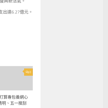
復興新活氣。
支出達6.27億元。
0
光打算專包養網心
清明、五一搜刮