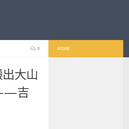
0
MORE
搬出大山
——吉