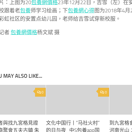
片：上图为20
包養網價格
23年12月22日，吉雪（左）在
校跟着老
包養
师学习绘画；下
包養網心得
图为2018年4
彩虹社区的安置点幼儿园，老师给吉雪试穿新校服。
记者
包養網價格
杨文斌 摄
 MAY ALSO LIKE...
0
0
者與找九宮格見證
文化中国行丨“马社火村”
到九宮格
裔聚會五夫古鎮 朱
的日与夜_中S包養app国
河南光山