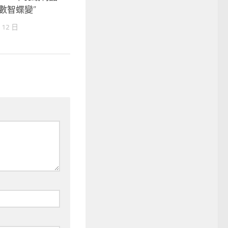
數智蝶變”
 12 日