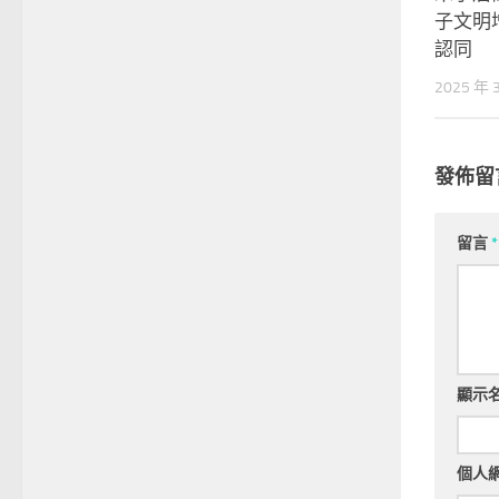
子文明
認同
2025 年 
發佈留
留言
*
顯示
個人