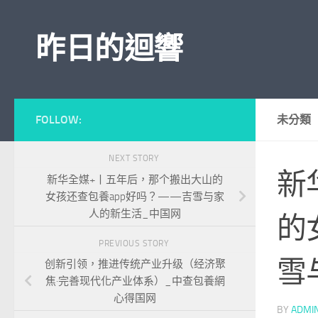
Skip to content
昨日的迴響
FOLLOW:
未分類
NEXT STORY
新
新华全媒+丨五年后，那个搬出大山的
女孩还查包養app好吗？——吉雪与家
人的新生活_中国网
的
PREVIOUS STORY
雪
创新引领，推进传统产业升级（经济聚
焦·完善现代化产业体系）_中查包養網
心得国网
BY
ADMI