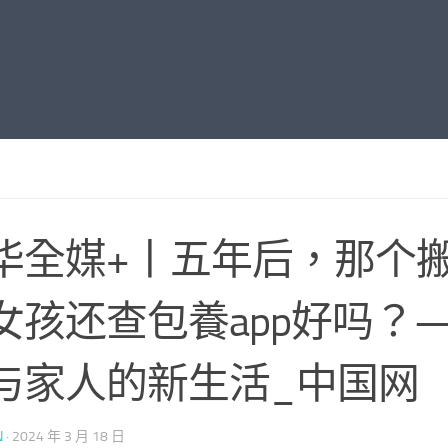
华全媒+丨五年后，那个
女孩还查包養app好吗？
与家人的新生活_中国网
N
·
2024 年 3 月 18 日