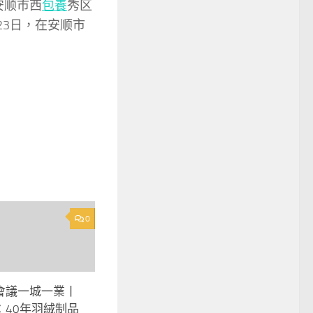
安顺市西
包養
秀区
月23日，在安顺市
0
會議一城一業丨
：40年羽絨制品