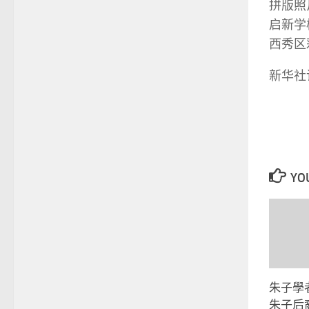
拼版照
启新学
西秀区
新华社
YOU
朱子學
朱子后