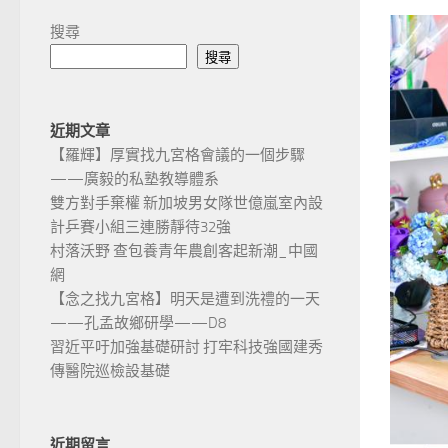
搜尋
搜尋
近期文章
【羅輝】厚實找九宮格會議的一個步驟
——廣毅的私塾教導體系
雙方對手棄權 新加坡男女隊世億嵐室內設
計乒賽小組三連勝靜待32強
村落沃野 查包養青年農創客起新潮_中國
網
【念之找九宮格】明天是遭到洗禮的一天
——孔孟故鄉研學——D8
習近平吁加強基礎研討 打牢科技強國建秀
傳醫院巡檢設基礎
近期留言