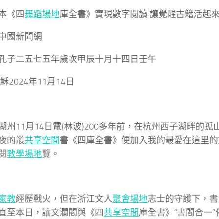
本《四
舞蹈場地
庫全書》實現數字閱讀 讓覺醒古籍活起
中國新聞網
孔子二五七五年歲次甲辰十月十四日壬午
024年11月14日
州11月14日電(林波)
200多年前，在杭州西子湖畔的孤
夜的叢
共享空間
書《四庫全書》便加入我的最愛在這里的
閱
教學場地
覽。
家教
經歷戰火，但在浙江文人
聚會場地
志士的守護下，書
直至本日，讓文瀾閣與《四
共享空間
庫全書》“書閣合一