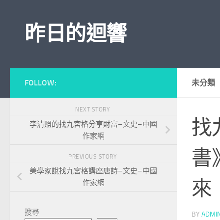
Skip to content
昨日的迴響
FOLLOW:
未分類
NEXT STORY
找
李清照的找九宮格分享財富–文史–中國
作家網
書
PREVIOUS STORY
美學家說找九宮格講座唐詩–文史–中國
來
作家網
搜尋
BY
ADMI