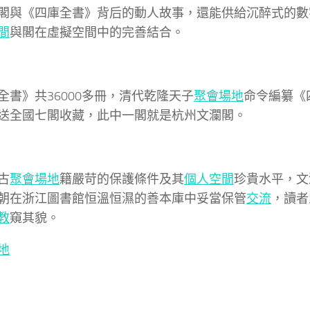
閣與《四庫全書》背后的動人故事，還能供給沉醉式的數
間
與閣在虛擬空間中的完善結合。
全書》共36000多冊，清代乾隆天子
聚會場地
命令編纂《
送全國七閣收藏，此中一閣就是杭州文瀾閣。
古
聚會場地
籍嚴苛的保護條件及其
個人空間
珍貴水平，文
朝在浙江圖書館恒溫恒濕的善本庫中妥當保管
交流
，讀者
教
窺其貌。
地