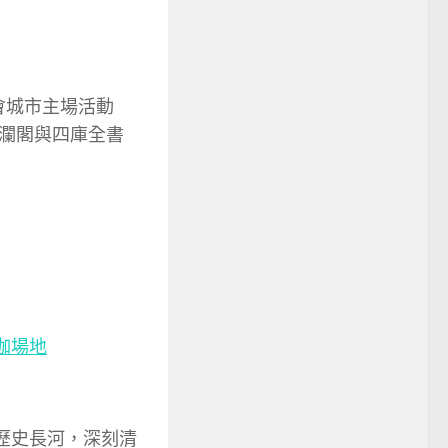
會城市主場活動
瀾閣與四庫全書
伽場地
歷史長河，深刻清