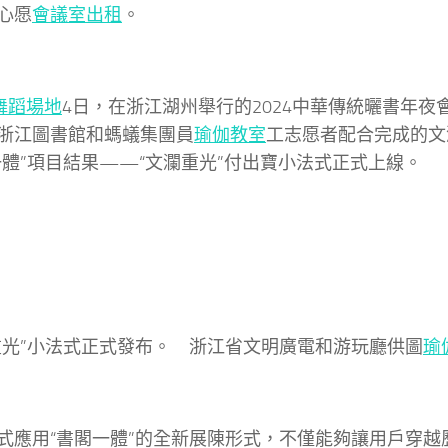
心愿
會議室出租
。
舞蹈場地
4日，在浙江湖州舉行的2024中華傳統曬書年夜
浙江圖書館和螞蟻集團員
瑜伽教室
工志愿者配合完成的文
一體”項目結果——“文瀾重光”付出寶小法式正式上線。
重光”小法式正式發布。 浙江省文明廣電和游玩廳供圖
瑜
式應用“書閣一體”的全新展陳形式，不僅能夠讓用戶穿越