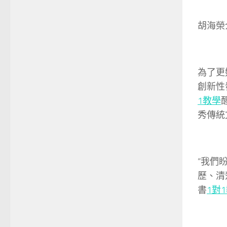
胡海榮
為了更
創新性
1教學
秀傳統
“我們
歷、清
書
1對