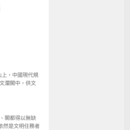
來
山上，中國現代規
文瀾閣中，供文
、閣都得以無缺
”依然是文明任務者