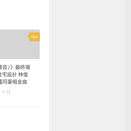
0
聲音2》最終場
意住宅設計 林俊
蓮同臺唱金曲
 10 日