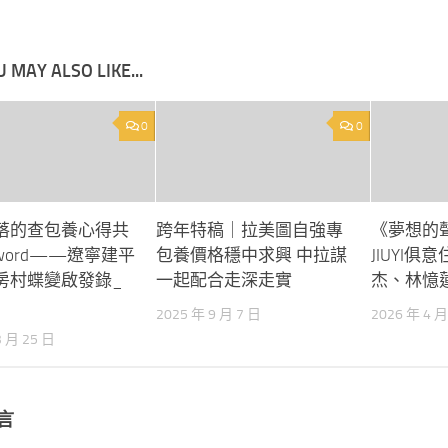
 MAY ALSO LIKE...
0
0
落的查包養心得共
跨年特稿｜拉美圖自強專
《夢想的
sword——遼寧建平
包養價格穩中求興 中拉謀
JIUYI俱
房村蝶變啟發錄_
一起配合走深走實
杰、林憶
2025 年 9 月 7 日
2026 年 4 月
3 月 25 日
言