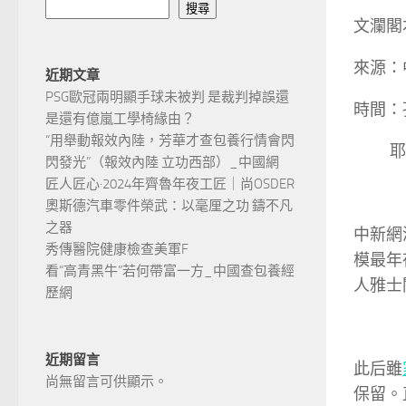
搜尋
文瀾閣
來源：
近期文章
PSG歐冠兩明顯手球未被判 是裁判掉誤還
時間：
是還有億嵐工學椅緣由？
“用舉動報效內陸，芳華才查包養行情會閃
耶穌2
閃發光”（報效內陸 立功西部）_中國網
匠人匠心·2024年齊魯年夜工匠｜尚OSDER
奧斯德汽車零件榮武：以毫厘之功 鑄不凡
之器
中新網湖
秀傳醫院健康檢查美軍F
模最年
看“高青黑牛”若何帶富一方_中國查包養經
人雅士
歷網
近期留言
此后雖
尚無留言可供顯示。
保留。