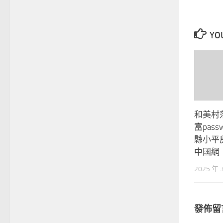
YOU
和美村
富pas
縣小平
中國網
2025 年 
發佈留