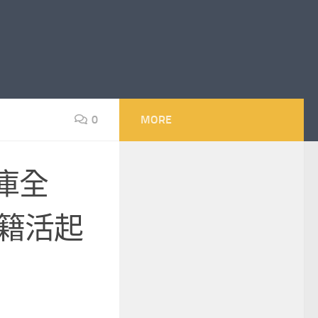
0
MORE
庫全
古籍活起