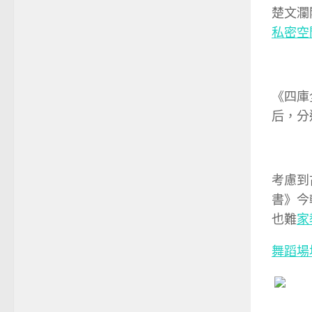
楚文瀾
私密空
《四庫
后，分
考慮到
書》今
也難
家
舞蹈場