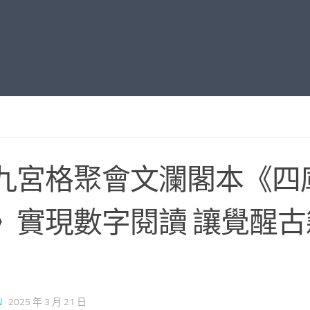
九宮格聚會文瀾閣本《四
》實現數字閱讀 讓覺醒
N
·
2025 年 3 月 21 日