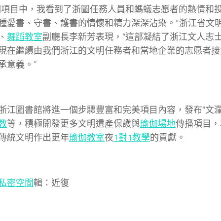
個項目中，我看到了浙圖任務人員和螞蟻志愿者的熱情和
種愛書、守書、護書的情懷和精力深深沾染。”浙江省文
、
舞蹈教室
副廳長李新芳表現，“這部凝結了浙江文人志
現在繼續由我們浙江的文明任務者和當地企業的志愿者接
承意義。”
浙江圖書館將進一個步驟豐富和完美項目內容，發布“文瀾
教
等，積極開發更多文明遺產保護與
瑜伽場地
傳播項目，
傳統文明作出更年
瑜伽教室
夜
1對1教學
的貢獻。
私密空間
輯：近復