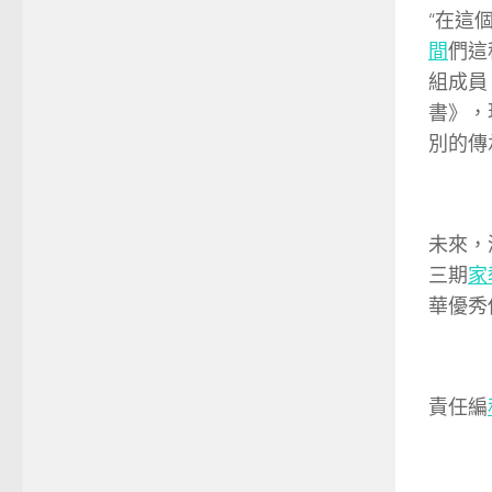
“在這
間
們這
組成員
書》，
別的傳
未來，
三期
家
華優秀
責任編