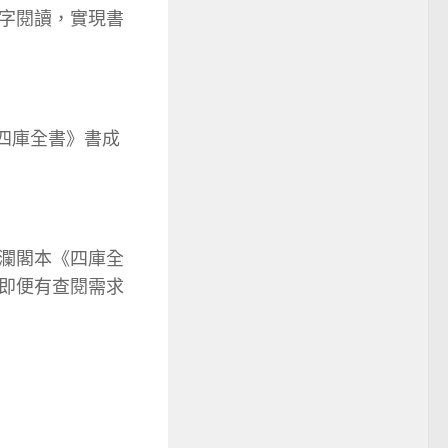
字閱讀，實現書
四庫全書》書成
瀾閣本《四庫全
即便有查閱需求