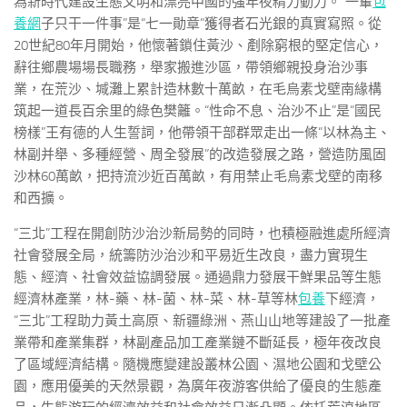
為新時代建設生態文明和漂亮中國的強年夜精力動力。“一輩
包
養網
子只干一件事”是“七一勛章”獲得者石光銀的真實寫照。從
20世紀80年月開始，他懷著鎖住黃沙、剷除窮根的堅定信心，
辭往鄉農場場長職務，舉家搬進沙區，帶領鄉親投身治沙事
業，在荒沙、堿灘上累計造林數十萬畝，在毛烏素戈壁南緣構
筑起一道長百余里的綠色樊籬。“性命不息、治沙不止”是“國民
榜樣”王有德的人生誓詞，他帶領干部群眾走出一條“以林為主、
林副并舉、多種經營、周全發展”的改造發展之路，營造防風固
沙林60萬畝，把持流沙近百萬畝，有用禁止毛烏素戈壁的南移
和西擴。
“三北”工程在開創防沙治沙新局勢的同時，也積極融進處所經濟
社會發展全局，統籌防沙治沙和平易近生改良，盡力實現生
態、經濟、社會效益協調發展。通過鼎力發展干鮮果品等生態
經濟林產業，林-藥、林-菌、林-菜、林-草等林
包養
下經濟，
“三北”工程助力黃土高原、新疆綠洲、燕山山地等建設了一批產
業帶和產業集群，林副產品加工產業鏈不斷延長，極年夜改良
了區域經濟結構。隨機應變建設叢林公園、濕地公園和戈壁公
園，應用優美的天然景觀，為廣年夜游客供給了優良的生態產