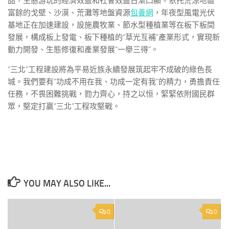
品，生態游玩的經濟效益和社會效益日漸凸顯。依托荒涼地區
富餘的戈壁、沙漠、荒灘等地盤資源
包養網
，年夜型風電光伏
基地正在加速建設，設施農牧業、節水型種植業等在板下板間
發展，構成板上發電、板下種植的“草光互補”產業形式，實現新
動力開發、生態修復和產業發展“一舉三得”。
“三北”工程建設將為平易近族永續發展筑起牢不成破的綠色長
城。我們要有“功成不用在我、功成一定有我”的精力，勇擔責任
任務，不畏困難挑戰，勠力齊心，持之以恒，緊緊依附國民群
眾，堅定打贏“三北”工程攻堅戰。
YOU MAY ALSO LIKE...
0
0