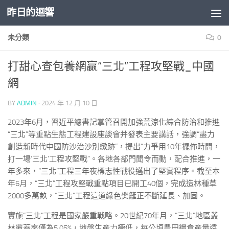
昨日的迴響
Skip to content
未分類
0
打甜心查包養網贏“三北”工程攻堅戰_中國
網
BY
ADMIN
·
2024 年 12 月 10 日
2023年6月，習近平總書記掌管召開加強荒涼化綜合防治和推進
“三北”等重點生態工程建設座談會并發表主要講話，強調“盡力
創造新時代中國防沙治沙別緻跡”，提出“力爭用10年擺佈時間，
打一場‘三北’工程攻堅戰”。各地各部門聞令而動，配合推進，一
年多來，“三北”工程三年夜標志性戰役邁出了堅實程序。截至本
年6月，“三北”工程攻堅戰重點項目已開工40個，完成造林種草
2000多萬畝，“三北”工程這道綠色樊籬正不斷延長、加固。
實施“三北”工程是國家嚴重戰略。20世紀70年月，“三北”地區叢
林覆蓋率僅為5.05%，地盤生產力極低，每公頃農田糧食產量遠