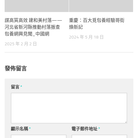
謀高質高效 建和美村落——
重慶：百大覓包養經驗哥街
河北省新河縣推動村落振查
煥新記
包養網興見聞_中國網
2024 年 5 月 18 日
2025 年 2 月 2 日
發佈留言
留言
*
顯示名稱
*
電子郵件地址
*