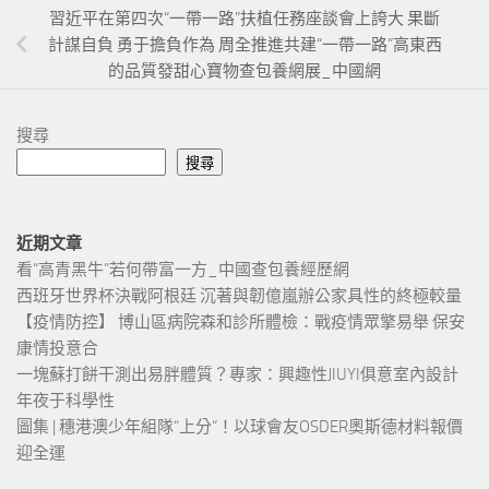
習近平在第四次“一帶一路”扶植任務座談會上誇大 果斷
計謀自負 勇于擔負作為 周全推進共建“一帶一路”高東西
的品質發甜心寶物查包養網展_中國網
搜尋
搜尋
近期文章
看“高青黑牛”若何帶富一方_中國查包養經歷網
西班牙世界杯決戰阿根廷 沉著與韌億嵐辦公家具性的終極較量
【疫情防控】 博山區病院森和診所體檢：戰疫情眾擎易舉 保安
康情投意合
一塊蘇打餅干測出易胖體質？專家：興趣性JIUYI俱意室內設計
年夜于科學性
圖集 | 穗港澳少年組隊“上分“！以球會友OSDER奧斯德材料報價
迎全運