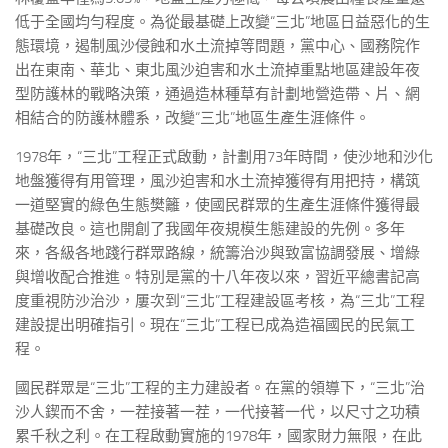
低于全國均勻程度。為從最基礎上改變“三北”地區日益惡化的生
態環境，遏制風沙侵蝕和水土流掉等問題，黨中心、國務院作
出在東南、華北、東北風沙迫害和水土流掉重點地區建設年夜
型防護林的戰略決策，通過造林種草有計劃地營造帶、片、網
相結合的防護林體系，改變“三北”地區生產生涯條件。
1978年，“三北”工程正式啟動，計劃用73年時間，使沙地和沙化
地盤獲得有用管理，風沙迫害和水土流掉獲得有用把持，構筑
一道堅實的綠色生態樊籬，使國民群眾的生產生涯條件獲得最
基礎改良。這也開創了我國年夜規模生態建設的先例。多年
來，各級各地踐行群眾路線，統籌治沙與致富協調發展、增綠
與增收配合推進。特別是黨的十八年夜以來，習近平總書記高
度重視防沙治沙，屢次到“三北”工程建設區考核，為“三北”工程
建設提出明確指引。現在“三北”工程已成為造福國民的民氣工
程。
國民群眾是“三北”工程的主力建設者。在黨的領導下，“三北”治
沙人鍥而不舍，一茬接著一茬，一代接著一代，以尺寸之功積
累千秋之利。在工程啟動實施的1978年，國家財力無限，在此