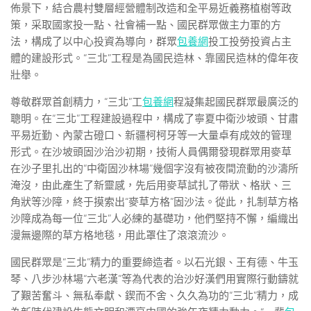
佈景下，結合農村雙層經營體制改造和全平易近義務植樹等政
策，采取國家投一點、社會補一點、國民群眾做主力軍的方
法，構成了以中心投資為導向，群眾
包養網
投工投勞投資占主
體的建設形式。“三北”工程是為國民造林、靠國民造林的偉年夜
壯舉。
尊敬群眾首創精力，“三北”工
包養網
程凝集起國民群眾最廣泛的
聰明。在“三北”工程建設過程中，構成了寧夏中衛沙坡頭、甘肅
平易近勤、內蒙古磴口、新疆柯柯牙等一大量卓有成效的管理
形式。在沙坡頭固沙治沙初期，技術人員偶爾發現群眾用麥草
在沙子里扎出的“中衛固沙林場”幾個字沒有被夜間流動的沙濤所
淹沒，由此產生了新靈感，先后用麥草試扎了帶狀、格狀、三
角狀等沙障，終于摸索出“麥草方格”固沙法。從此，扎制草方格
沙障成為每一位“三北”人必練的基礎功，他們堅持不懈，編織出
漫無邊際的草方格地毯，用此罩住了滾滾流沙。
國民群眾是“三北”精力的重要締造者。以石光銀、王有德、牛玉
琴、八步沙林場“六老漢”等為代表的治沙好漢們用實際行動鑄就
了艱苦奮斗、無私奉獻、鍥而不舍、久久為功的“三北”精力，成