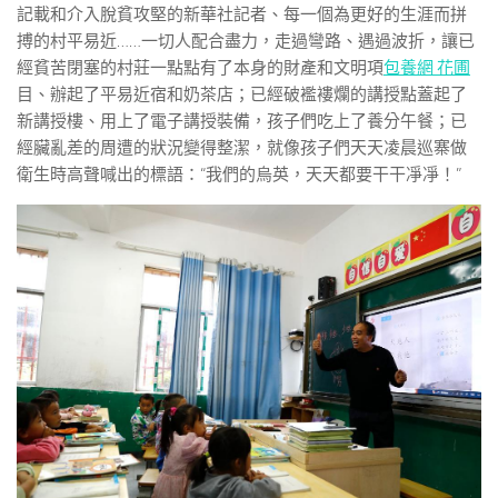
記載和介入脫貧攻堅的新華社記者、每一個為更好的生涯而拼
搏的村平易近……一切人配合盡力，走過彎路、遇過波折，讓已
經貧苦閉塞的村莊一點點有了本身的財產和文明項
包養網 花圃
目、辦起了平易近宿和奶茶店；已經破襤褸爛的講授點蓋起了
新講授樓、用上了電子講授裝備，孩子們吃上了養分午餐；已
經臟亂差的周遭的狀況變得整潔，就像孩子們天天凌晨巡寨做
衛生時高聲喊出的標語：“我們的烏英，天天都要干干凈凈！”