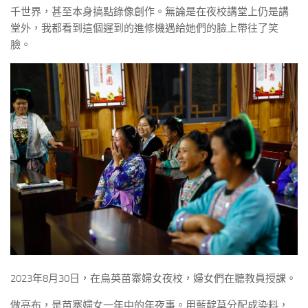
千世界，甚至本身搞點錄像創作。無論是在夜校講堂上仍是講
堂外，我都看到這個遲到的進修機遇給她們的臉上帶往了笑
臉。
2023年8月30日，在烏英苗寨婦女夜校，婦女們在聽教員授課。
做亮布，是苗寨婦女一年中的年夜事。用藍靛草分配成染料，