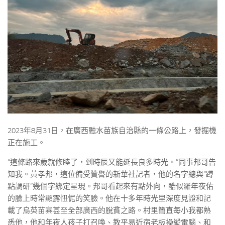
2023年8月31日，在廣西融水苗族自治縣的一條公路上，發掘機
正在施工。
“這條路來歲就修睦了，到時辰又能延長良多時光。”同事邦哥告
知我。黃孝邦，這位備受贊譽的新華社記者，他的名字總與“蹲
點調研”幾個字綁定呈現。邦哥看起來有點外向，酷似羅年夜佑
的臉上時常顯露忸怩的笑臉。他在十多年時光里深度見證和記
載了烏英苗寨甚至全部廣西的脫貧之路。村里簡直每小我都熟
悉他，他和年夜人孩子打召喚、教平易近宿老板操縱電腦、和