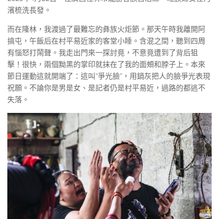
濱梳洗長發。
而在隆林，我渡過了最難忘的彝族火炬節。那天午時我離開阿
搞屯，午飯后在村平易近家的客堂小睡。含混之間，聽到四周
有惱怒打鬧聲。我走出門來一探討竟，不意竟遭到了背后狙
擊！很快，兩個黝黑的掌印就抹在了我的面頰和脖子上。本來
節日運動這就開端了：這叫“爭光臉”，用鍋灰把人的臉爭光表現
祝願。不論你是男是女、是記者仍是村平易近，過路的都逃不
失落。