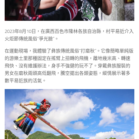
2023年8月10日，在廣西百色市隆林各族自治縣，村平易近介入
火炬節傳統風俗“爭光臉”。
在運動現場，我體驗了彝族傳統風俗“打磨秋”。它像簡略單純版
的游樂土里那種固定在搖臂上扭轉的飛機，離地幾米高、轉速
飛快、沒有維護辦法，身手不強健的玩不了。穿戴彝族服裝的
男女在磨秋兩頭高低翻飛，騰空擺出各類姿態，縱情展示著多
數平易近族的活氣。