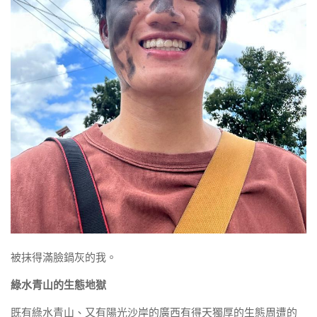
被抹得滿臉鍋灰的我。
綠水青山的生態地獄
既有綠水青山、又有陽光沙岸的廣西有得天獨厚的生態周遭的