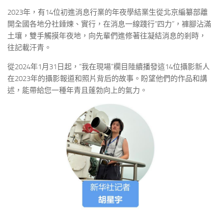
2023年，有14位初進消息行業的年夜學結業生從北京編纂部離
開全國各地分社錘煉、實行，在消息一線踐行“四力”，褲腳沾滿
土壤，雙手觸摸年夜地，向先輩們進修著往凝結消息的剎時，
往記載汗青。
從2024年1月31日起，“我在現場”欄目陸續播發這14位攝影新人
在2023年的攝影報道和照片背后的故事。盼望他們的作品和講
述，能帶給您一種年青且蓬勃向上的氣力。