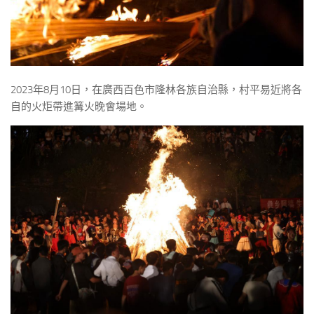
2023年8月10日，在廣西百色市隆林各族自治縣，村平易近將各
自的火炬帶進篝火晚會場地。