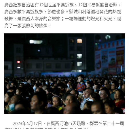
廣西壯族自治區有12個世居平易近族、12個平易近族自治縣。
廣西多數平易近族多，節慶也多。縣城和村落遍地開花的熱烈
歌舞，是廣西人本身的音樂節；一場場運動的燈光和火光，照
亮了一張張熱切的臉蛋。
2023年4月17日，在廣西河池市天峨縣，群眾在第二十一屆