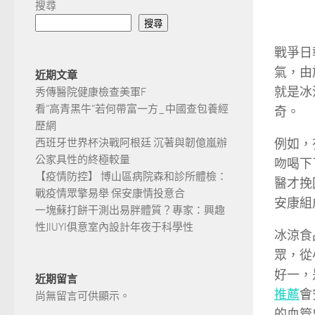
搜尋
搜尋
戰爭日
氣，由
近期文章
就是冰
秀傳醫院健康檢查美軍F
看“高青黑牛”若何帶富一方_中國查包養經
奇。
歷網
例如，
西班牙世界杯決戰阿根廷 沉著與韌億嵐辦
公家具性的終極較量
吻喝下
【疫情防控】 博山區病院森和診所體檢：
醫才挽
戰疫情眾擎易舉 保安康情投意合
安康組
一塊蘇打餅干測出易胖體質？專家：興趣
性JIUYI俱意室內設計年夜于科學性
冰涼食
眾，從
好一，
近期留言
推薦
會
尚無留言可供顯示。
的血管