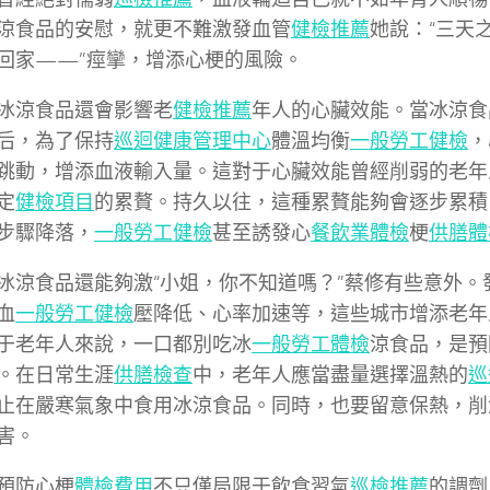
涼食品的安慰，就更不難激發血管
健檢推薦
她說：“三天
回家——”痙攣，增添心梗的風險。
冰涼食品還會影響老
健檢推薦
年人的心臟效能。當冰涼食
后，為了保持
巡迴健康管理中心
體溫均衡
一般勞工健檢
，
跳動，增添血液輸入量。這對于心臟效能曾經削弱的老年
定
健檢項目
的累贅。持久以往，這種累贅能夠會逐步累積
步驟降落，
一般勞工健檢
甚至誘發心
餐飲業體檢
梗
供膳體
冰涼食品還能夠激“小姐，你不知道嗎？”蔡修有些意外。
血
一般勞工健檢
壓降低、心率加速等，這些城市增添老年
于老年人來說，一口都別吃冰
一般勞工體檢
涼食品，是預
。在日常生涯
供膳檢查
中，老年人應當盡量選擇溫熱的
巡
止在嚴寒氣象中食用冰涼食品。同時，也要留意保熱，削
害。
預防心梗
體檢費用
不只僅局限于飲食習氣
巡檢推薦
的調劑