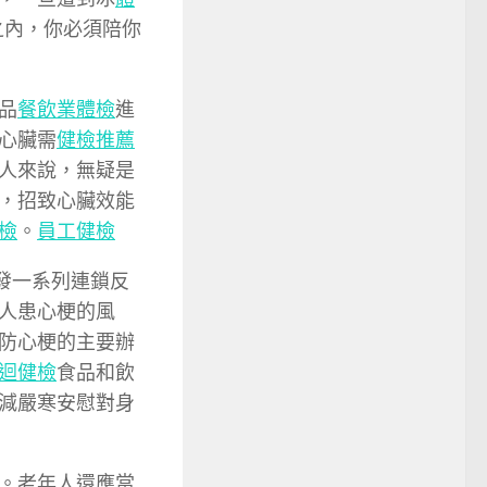
之內，你必須陪你
品
餐飲業體檢
進
心臟需
健檢推薦
人來說，無疑是
，招致心臟效能
檢
。
員工健檢
發一系列連鎖反
人患心梗的風
防心梗的主要辦
迴健檢
食品和飲
減嚴寒安慰對身
。老年人還應當