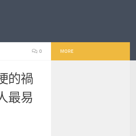
0
MORE
梗的禍
人最易