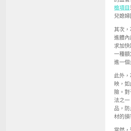
檢項目
兒媳婦
其次，
進體內
求加快
一種額
進一個
此外，
映，如
險。對
法之一
品，防
材的損
當然，