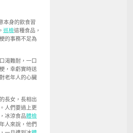
留意本身的飲食習
。
巡檢
這種食品，
梗的事務不足為
口渴難耐，一口
梗，幸虧實時送
對老年人的心臟
的長女，長相出
。人們要過上更
，冰涼食品
體檢
年人來說，他們
，一旦遭到冰
體