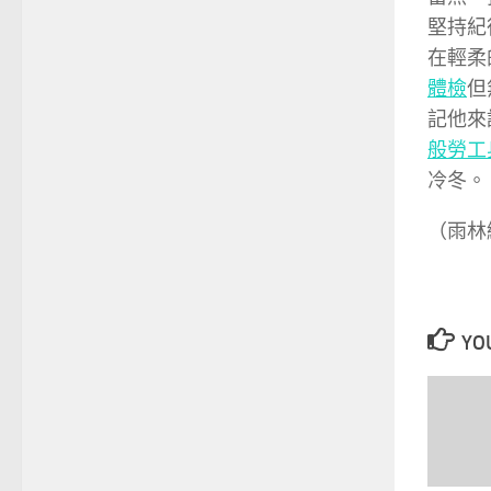
堅持紀
在輕柔
體檢
但
記他來
般勞工
冷冬。
（雨林
YOU