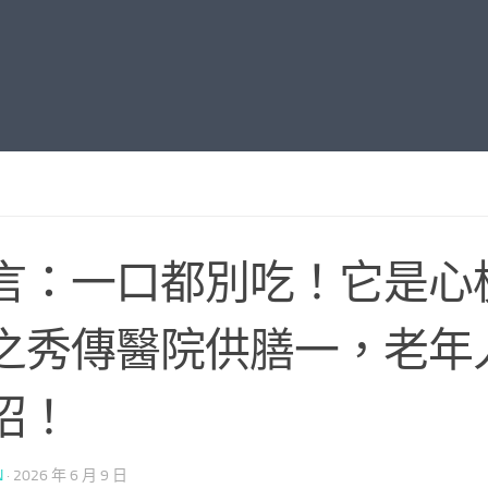
言：一口都別吃！它是心
之秀傳醫院供膳一，老年
招！
N
·
2026 年 6 月 9 日