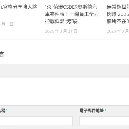
九宮格分享強大將
“炎”值爆OSDER奧斯德汽
無常逝世
車零件表！一線員工全力
閃爆 202
迎戰低溫“烤”驗
膳所不在
4 月 3 日
2026 年 3 月 21 日
2026 年 3 月
言
名稱
*
電子郵件地址
*