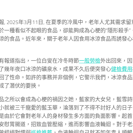
報, 2025年3月11日, 在夏季的冷風中，老年人尤其需求
於一種看似不起眼的食品，卻能夠成為心梗的“隱形殺手”
涼的食品。近年來，關于老年人因食用冰涼食品而誘發心
有報道指出，一位白叟在冷冬時節
一般勞檢
外出回來，因
了幾年夜口冰涼的礦泉水，成果不久后便突發心
健檢費用
回了性命。如許的事務并非個例，它警示我們，冰涼食品
成了潛伏的要挾。
品之所以會成為心梗的禍因之她，藍家的大女兒，藍雪詩
小就被三千寵愛的藍玉華，淪落到了不得不討好人的日子
是由於它會對老年人的身材發生多方面的負面影響。起首
安慰胃腸道，招致血管壓縮，進而影響血液輪迴。對于老
曾經絕對懦弱
巡檢推薦
，血液輪迴自己就不如年青人順暢