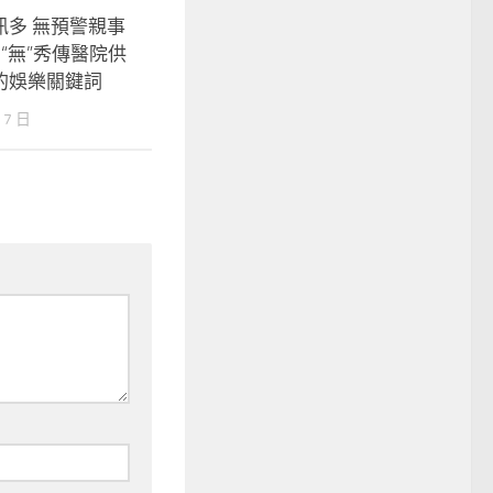
訊多 無預警親事
5“無”秀傳醫院供
的娛樂關鍵詞
 7 日