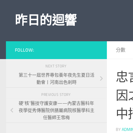
Skip to content
昨日的迴響
FOLLOW:
分數
NEXT STORY
忠
第三十一屆世界專包養年夜先生夏日活
動會丨河南出色剎時
因
PREVIOUS STORY
硬“核”醫技守護安康——內蒙古醫科年
中
夜學從秀傳醫院供膳屬病院核醫學科主
任醫師王雪梅
BY
ADMI