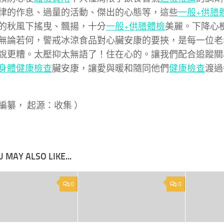
律的作息、過量的活動、傑出的心態等，這些
一般+供膳
的秋風下搖曳、飄揚，十分
一般+供膳體檢
美麗。下降心
無論若何，警戒冰涼食品對心臟安康的要挾，是每一位老
說更糟。太壓抑太無語了！住在心的。讓我們配合追蹤關
身體健康檢查
臟安康，讓愛與暖和隨同他們
健康檢查
渡過
編纂， 起源：收集 ）
 MAY ALSO LIKE...
0
0