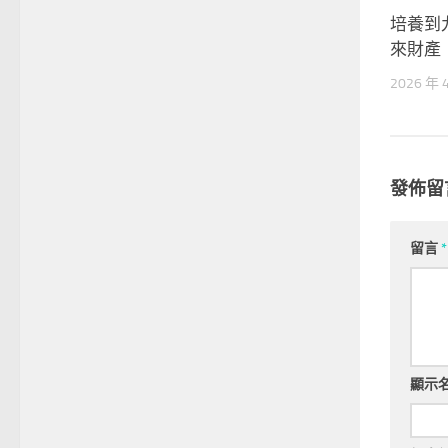
培養到
來財產
2026 年 
發佈留
留言
*
顯示