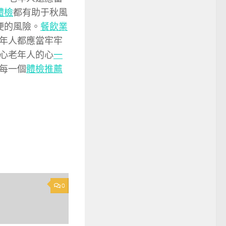
體檢
都有助于秋風
梗的風險。
餐飲業
年人都應當牢牢
心老年人的心
一
每一個
體檢推薦
0