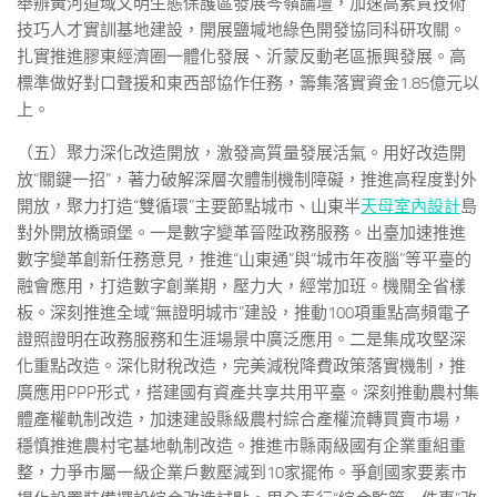
舉辦黃河道域文明生態保護區發展岑嶺論壇，加速高素質技術
技巧人才實訓基地建設，開展鹽堿地綠色開發協同科研攻關。
扎實推進膠東經濟圈一體化發展、沂蒙反動老區振興發展。高
標準做好對口聲援和東西部協作任務，籌集落實資金1.85億元以
上。
（五）聚力深化改造開放，激發高質量發展活氣。用好改造開
放“關鍵一招”，著力破解深層次體制機制障礙，推進高程度對外
開放，聚力打造“雙循環”主要節點城市、山東半
天母室內設計
島
對外開放橋頭堡。一是數字變革晉陞政務服務。出臺加速推進
數字變革創新任務意見，推進“山東通”與“城市年夜腦”等平臺的
融會應用，打造數字創業期，壓力大，經常加班。機關全省樣
板。深刻推進全域“無證明城市”建設，推動100項重點高頻電子
證照證明在政務服務和生涯場景中廣泛應用。二是集成攻堅深
化重點改造。深化財稅改造，完美減稅降費政策落實機制，推
廣應用PPP形式，搭建國有資產共享共用平臺。深刻推動農村集
體產權軌制改造，加速建設縣級農村綜合產權流轉買賣市場，
穩慎推進農村宅基地軌制改造。推進市縣兩級國有企業重組重
整，力爭市屬一級企業戶數壓減到10家擺佈。爭創國家要素市