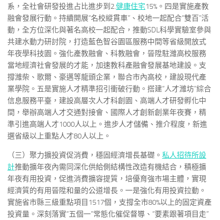
系，全社會研發投進占比進步到2.
健康住宅
15%。四是實施產教
融會發展行動。持續開展“名校縱貫車”、校地一起配合“雙百”活
動，全方位深化與著名高校一起配合，推動SDL科學實驗室參與
共建水動力研討院，打造藍色智谷園區服務中間等省級開放式
年夜學科技園。強化產教融會、科教融會，晉陞駐濰高校服務
當地經濟社會發展的才能，加速教科產融會發展基地建設。支
撐濰柴、歌爾、豪邁等龍頭企業，聯合市內高校，建設現代產
業學院。五是實施人才精準招引衝破行動。搭建“人才濰坊”綜合
信息服務平臺，建設高層次人才科創園、高端人才研發孵化中
間，舉辦高端人才交通對接會、國際人才創新創業年夜賽，精
準引進高端人才1000人以上。進步人才儲備、推介程度，新進
選省級以上重點人才80人以上。
（三）聚力擴投資促消費，穩固經濟增長基礎。
私人招待所設
計
推動擴年夜內需同深化供給側結構性改造有機結合，積極擴
年夜有用投資，促進消費擴容提質，培優育強市場主體，實現
經濟質的有用晉陞和量的公道增長。一是強化有用投資拉動。
實施省市縣三級重點項目1517個，支撐全市80%以上的固定資產
投資量。深刻落實“五個一”常態化催促督導、“要素跟著項目走”