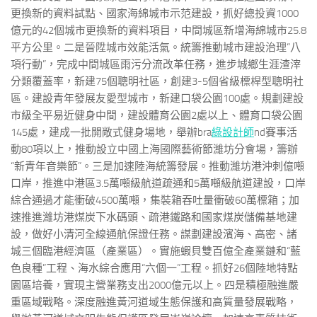
更換新的資料試點、國家海綿城市示范建設，抓好總投資1000
億元的42個城市更換新的資料項目，中間城區新增海綿城市25.8
平方公里。二是晉陞城市效能活氣。統籌推動城市建設治理“八
項行動”，完成中間城區雨污分流改革任務，進步城鄉生涯渣滓
分類覆蓋率，新建75個聰明社區，創建3-5個省級標桿型聰明社
區。建設青年發展友愛型城市，新建口袋公園100處。規劃建設
市級全平易近健身中間，建設體育公園2處以上、體育口袋公園
145處，建成一批開敞式健身場地，舉辦bra
綠設計師
nd賽事活
動80項以上，推動設立中國上海國際藝術節濰坊分會場，籌辦
“新青年音樂節”。三是加速陸海統籌發展。推動濰坊港沖刺億噸
口岸，推進中港區3.5萬噸級航道疏通和5萬噸級航道建設，口岸
綜合通過才能衝破4500萬噸，集裝箱吞吐量衝破60萬標箱；加
速推進濰坊港煤炭下水碼頭、疏港鐵路和國家煤炭儲備基地建
設，做好小清河全線通航保證任務。謀劃建設濱海、高密、諸
城三個臨港經濟區（產業區）。實施蝦貝雙百億全產業鏈和“藍
色良種”工程、海水綜合應用“六個一”工程。抓好26個陸地特點
園區培養，實現主營業務支出2000億元以上。四是積極融進嚴
重區域戰略。深度融進黃河道域生態保護和高質量發展戰略，