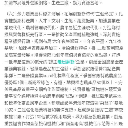
加速布局境外營銷網絡、生產工廠、動力資源基地。
（六）聚力農業農村優先發展，拓展創新新時代“三個形式”。扎
實推動鄉村產業、人才、文明、生態、組織振興，加速農業產
業現代化、農村管理現代化、農平易近生涯現代化，打造鄉村
振興齊魯樣板先行區。一是推動全產業鏈補鏈強鏈。深刻實施
種業振興行動，規劃布局“六年夜集聚區、十年夜平臺、九年夜
基地”。加速補齊農產品加工、冷躲保鮮短板，推……動預制菜產
業高質量發展。培養晉陞10個年產值過百億元的重點鏈，打造
一批年產值過20億元的“鏈主
老屋翻新
”企業，創建全國農業全產
業鏈典範縣、省級農產品加工強縣，爭創國家級優勢特點產業
集群。二是晉陞農業brand化標準化程度。爭創省級特點農產品
優勢區1個，新認證綠色、有機、地輿標志農產品50個以上。完
美農產品質量平安網格化監管機制，扎實推進“區塊鏈在蔬菜質
量平安全過程追溯中的應用創新”試點。創建一批試驗示范基地
和標準化畜禽屠宰企業，新增認證粵港澳年夜灣區“菜藍子”基地
10家。三是強化農業科技和裝備支撐。建成運營濰坊“三農”年夜
數據平臺，打造150個數字應用場景。鼎力發展設施農業，創建
重要糧食作物全部旅程機械化和“兩全兩高”機械化示范縣。四是