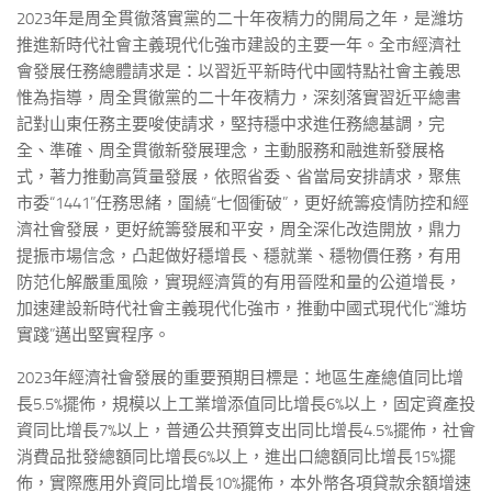
2023年是周全貫徹落實黨的二十年夜精力的開局之年，是濰坊
推進新時代社會主義現代化強市建設的主要一年。全市經濟社
會發展任務總體請求是：以習近平新時代中國特點社會主義思
惟為指導，周全貫徹黨的二十年夜精力，深刻落實習近平總書
記對山東任務主要唆使請求，堅持穩中求進任務總基調，完
全、準確、周全貫徹新發展理念，主動服務和融進新發展格
式，著力推動高質量發展，依照省委、省當局安排請求，聚焦
市委“1441”任務思緒，圍繞“七個衝破”，更好統籌疫情防控和經
濟社會發展，更好統籌發展和平安，周全深化改造開放，鼎力
提振市場信念，凸起做好穩增長、穩就業、穩物價任務，有用
防范化解嚴重風險，實現經濟質的有用晉陞和量的公道增長，
加速建設新時代社會主義現代化強市，推動中國式現代化“濰坊
實踐”邁出堅實程序。
2023年經濟社會發展的重要預期目標是：地區生產總值同比增
長5.5%擺佈，規模以上工業增添值同比增長6%以上，固定資產投
資同比增長7%以上，普通公共預算支出同比增長4.5%擺佈，社會
消費品批發總額同比增長6%以上，進出口總額同比增長15%擺
佈，實際應用外資同比增長10%擺佈，本外幣各項貸款余額增速