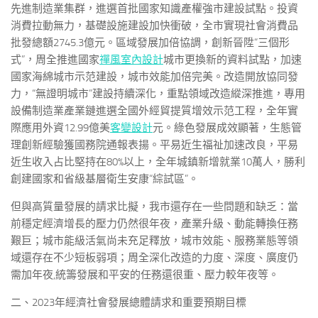
先進制造業集群，進選首批國家知識產權強市建設試點。投資
消費拉動無力，基礎設施建設加快衝破，全市實現社會消費品
批發總額2745.3億元。區域發展加倍協調，創新晉陞“三個形
式”，周全推進國家
禪風室內設計
城市更換新的資料試點，加速
國家海綿城市示范建設，城市效能加倍完美。改造開放協同發
力，“無證明城市”建設持續深化，重點領域改造縱深推進，專用
設備制造業產業鏈進選全國外經貿提質增效示范工程，全年實
際應用外資12.99億美
客變設計
元。綠色發展成效顯著，生態管
理創新經驗獲國務院通報表揚。平易近生福祉加速改良，平易
近生收入占比堅持在80%以上，全年城鎮新增就業10萬人，勝利
創建國家和省級基層衛生安康“綜試區”。
但與高質量發展的請求比擬，我市還存在一些問題和缺乏：當
前穩定經濟增長的壓力仍然很年夜，產業升級、動能轉換任務
艱巨；城市能級活氣尚未充足釋放，城市效能、服務業態等領
域還存在不少短板弱項；周全深化改造的力度、深度、廣度仍
需加年夜,統籌發展和平安的任務還很重、壓力較年夜等。
二、2023年經濟社會發展總體請求和重要預期目標