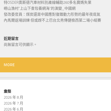
特OSDER奧斯德汽車材料別產線輔助260多名寶媽失業
嶗山漁村“上山下查包養網海”的演變_中國網
發改委官員：煤炭還是中國應對復雜動力形勢的最年夜底氣
內馬爾返場訓練 但或趕不上巴台北秀傳健檢西第二場小組賽
近期留言
尚無留言可供顯示。
MORE
彙整
2026 年 8 月
2026 年 7 月
2026 年 6 月