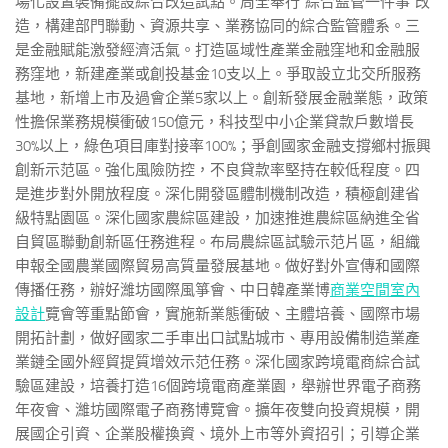
場化設置裝備擺設綜合改造試點。周全奉行“綜合監管一件事”改
造，構建部門聯動、資源共享、業務協同的綜合監管體系。三
是金融賦能激發經濟活氣。打造區域性產業金融窪地和金融服
務窪地，新建產業或創投基金10支以上。爭取設立北交所服務
基地，新增上市及過會企業5家以上。創新發展金融業態，政策
性擔保業務規模衝破150億元，科技型中小企業貸款戶數增長
30%以上，綠色項目庫對接率100%；爭創國家金融支撐鄉村振興
創新示范區。強化風險防控，不良貸款率堅持在較低程度。四
是進步對外開放程度。深化開發區體制機制改造，積極創建省
級特點園區。深化國家農綜區建設，加速推進農綜區納進全省
自貿區聯動創新區任務進程。布局農綜區試驗示范片區，組織
申報全國農業國際貿易高質量發展基地。做好對外宣傳和國際
傳播任務，辦好濰坊國際風箏會、中日韓產業博
商業空間室內
設計
覽會等重點節會，實施新業態衝破、主體培養、國際市場
開拓計劃，做好國家二手車出口試點城市、專用設備制造業產
業鏈全國外經貿提質增效示范任務。深化國家跨境電商綜合試
驗區建設，培養打造16個跨境電商產業園，舉辦世界電子商務
年夜會、濰坊國際電子商務博覽會。擴年夜雙向投資規模，開
展國企引資、企業股權換資、境外上市等外資招引；引導企業