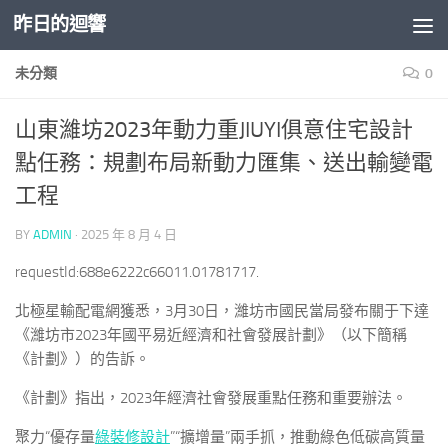
昨日的迴響
Skip to content
未分類
0
山東濰坊2023年動力重JIUYI俱意住宅設計
點任務：規劃布局新動力匯集、送出輸變電
工程
BY
ADMIN
·
2025 年 8 月 4 日
requestId:688e6222c66011.01781717.
北極星輸配電網獲悉，3月30日，濰坊市國民當局發布關于下達
《濰坊市2023年國平易近經濟和社會發展計劃》（以下簡稱
《計劃》）的告訴。
《計劃》指出，2023年經濟社會發展重點任務和重要辦法。
聚力“優存量
綠裝修設計
”“擴增量”兩手抓，推動綠色低碳高質量