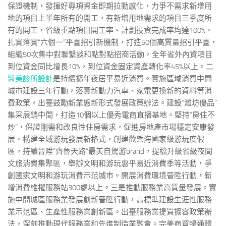
保證機制，發揮好專項資金即期拉動感化，力爭不需求新增用
地的項目上半年所有的開工，有新增用地需求的項目三季度所
有的開工，省級重點項目開工率、計劃投資完成率均達100%。
扎實落實“六個一”平臺招引新機制，打造50個高質量招引平臺，
組織50次集中對聯繫談和點對點招商活動，全年省外內資項目
到位資金同比增長10%，到位資金固定資產轉化率45%以上。二
醫美診所設計
是持續擴年夜居平易近消費。實施區域消費中間
城市建設三年行動，落實新動力汽車、家電更換新的資料等消
費政策，出臺鼓勵新業態新形式發展政策辦法。建設“濰坊優品”
集采展銷中間，打造10個以上優秀電商直播基地。堅持“房住不
炒”，保證剛需和改良性住房需求，促進房地產市場穩定安康發
展。構建全域游玩發展新格式，創建歡樂海國家級游玩度假
區，持續晉陞“齊魯天路”最美自駕游brand，提檔升級省級夜間
文旅消費集聚區，舉辦文明和游玩惠平易近消費季等活動，爭
創國家文明和游玩消費示范城市。開展消費環境晉陞行動，新
增消費維權服務站300處以上。三是推動服務業高質量發展。實
施中間城區服務業發展創新晉陞行動，高標準建設生涯性服務
業示范區、生產性服務業創新區。出臺服務業提質擴容政策辦
法，深刻推動現代服務業和先進制造業融會。完美商貿暢通體