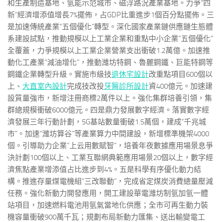
和生產制造基地、氫能示范城市、磁浮路況產業基地。力爭“四
新”經濟增添值增長7%擺佈，占GDP比重進步1個百分點擺佈。三
是加速傳統產業“五個優化”轉型。深化國家產業鏈供應鏈生態體
系建設試點，推動規模以上工業企業和重點中小企業“五個優化”
全覆蓋，力爭規模以上工業企業營業支出衝破1.2萬億。加速推
動化工產業“減油增化”，推動濰坊特鋼、魯麗鋼鐵、巨能特鋼等
鋼鐵企業轉型升級。實施市級技
退休宅設計
改重點項目600個以
上、
大直室內設計
完成技改投
牙醫診所設計
資400億元。加速建
設質量強市，新增注冊商標2萬件以上。強化集群培養引領，集
群總規模衝破6000億元。四是鼎力發展數字經濟。落實數字經
濟發展三年行動計劃，5G基站數量衝破1.5萬個，建成“千兆城
市”。加速“濰坊算谷”等產業算力中間建設，新增標準機架4000
個。引導助力企業“上云用數賦智”，培養年夜數據應用場景息爭
決計劃100個以上、工業互聯網典範應用場景20個以上，數字經
濟焦點產業增添值占比進步到4%。五是科學有序優化動力結
構。推進存量煤電機組“三改聯動”，完成省定煤炭消費總量壓減
任務。強化新動力開發應用，開工建設華電濰坊制氫加氫一體
站項目，加速燃料電池用氫氣當地化供應；全市可再生動力裝
機容量衝破900萬千瓦；規劃布局新動力匯集、送出輸變電工