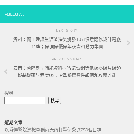
FOLLOW:
NEXT STORY
貴州：開工建設生涯渣滓焚燒發JIUYI俱意翻修設計電廠
11座；做強做優做年夜貴州動力集團
PREVIOUS STORY
云南：晉陞新型儲能資料、智能電網等低碳零碳負碳領
域基礎研討程度OSDER奧斯德零件報價和攻關才能
搜尋
搜尋
近期文章
以秀傳醫院巡檢軍稱兩天內打擊伊黎逾250個目標