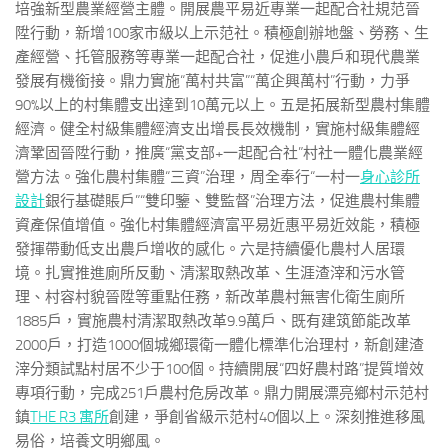
培強新型農業經營主體。開展農平易近專業一起配合社規范晉
陞行動，新增100家市級以上示范社。積極創辦地盤、勞務、生
產經營、托管服務等專業一起配合社，促進小農戶和現代農業
發展有機銜接。鼎力實施“萬村共富”“萬企興萬村”行動，力爭
90%以上的村集體支出達到10萬元以上。五是拓展新型農村集體
經濟。健全村級集體經濟支出增長長效機制，實施村級集體經
濟鞏固晉陞行動，推廣“黨支部+一起配合社”村社一體化農業經
營方法。強化農村集體“三資”治理，周全奉行“一村一
身心診所
設計
銀行基礎賬戶”“雙印鑒、雙監督”治理方法，促進農村集體
資產保值增值。強化村集體經濟富平易近惠平易近效能，積極
發揮帶動低支出農戶增收的感化。六是持續優化農村人居環
境。扎實推進廁所反動、清潔取熱改革、生涯渣滓和污水管
理、村容村貌晉陞等重點任務，新改革農村無害化衛生廁所
1885戶，實施農村清潔取熱改革9.9萬戶、既有建筑節能改革
2000戶，打造1000個城鄉環衛一體化標準化治理村，新創建渣
滓分類試點村居不少于100個。持續開展“四好農村路”提質增效
專項行動，完成251戶農村危房改革。鼎力開展漂亮鄉村示范村
鎮
THE R3 寓所
創建，爭創省級示范村40個以上。深刻推進移風
易俗，培養文明鄉風。