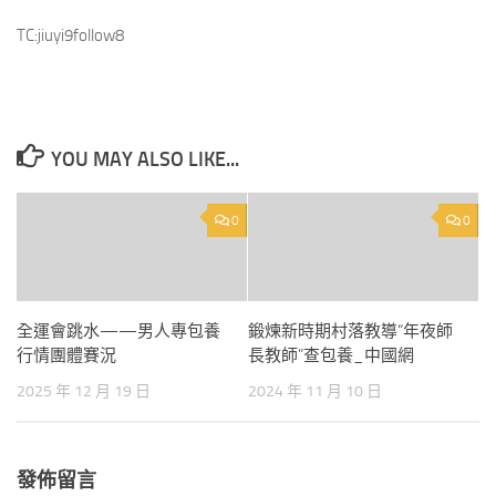
TC:jiuyi9follow8
YOU MAY ALSO LIKE...
0
0
全運會跳水——男人專包養
鍛煉新時期村落教導“年夜師
行情團體賽況
長教師”查包養_中國網
2025 年 12 月 19 日
2024 年 11 月 10 日
發佈留言