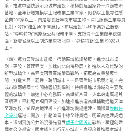
系，推進中國快遞示范城市建設，積極創建國家骨干冷鏈物流
基地。全年新增規模以上服務業企業60家、限額以上批零住餐
企業200家以上。四是培養壯年夜市場主體。深化服務企業專員
軌制，發揮“濰企通”平臺感化，布局建設“1+N”平易近企服務
站、“專精特新”高能級公共服務平臺。支撐骨干企業做年夜做
強，新增省級以上制造業單項冠軍、“專精特新”企業150家以
上。
（四）聚力晉陞城市能級，帶動區域協調發展。進步城市規
劃、建設、管理程度，加速向北向海發展，推進以人為焦點的
新型城鎮化，高程度落實區域嚴重戰略，拓展高質量發展空
間，打造宜居、韌性、聰明城市。一是晉陞城市承載才能。完
成市縣兩級國土空間總體規劃編制。持續推進以縣域為主要載
體的城鎮化。加速中心商務區、高鐵新片區、火車站南廣場片
區續建工程和配套項目建設。加速推進京滬高鐵輔助通道天津
至濰坊段、濰煙高鐵建設。推進濰坊機場遷建、國際貨
樂齡住
宅設計
運港口開放。推動濟青中線全線貫通、明董高速建成通
車。深刻實施公共路況優先發展
親子空間設計
戰略，積極創建
國家公交都會、國家綠色出行示范城市。高程度推進國家城市