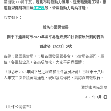
量衝破900萬千瓦；
規劃布局新動力匯集、送出輸變電工程，推
進新型儲能項目建
侘寂風
設，晉陞新動力消納才能。
原文如下：
濰坊市國民當局
關于下達濰坊市2023年國平易近經濟和社會發展計劃的告訴
濰政發〔2023〕2號
各縣市區國民當局，市屬各開發區管委會，市當局各部門、單
位，各重點企業，各高級院校，大家平易近團體：
《濰坊市2023年國平易近經濟和社會發展計劃》已經市十八屆
人年夜二次會議審議通過，現印發給你們，請認真貫徹執行。
濰坊市國民當局
2023年3月9日
（此件公開發布）