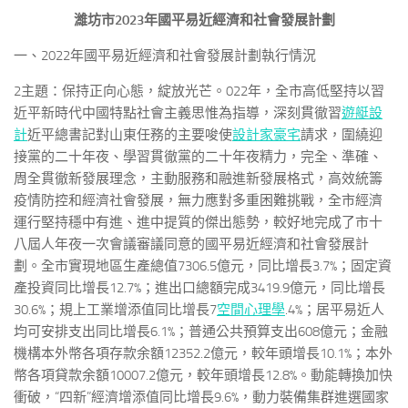
濰坊市2023年國平易近經濟和社會發展計劃
一、2022年國平易近經濟和社會發展計劃執行情況
2主題：保持正向心態，綻放光芒。022年，全市高低堅持以習
近平新時代中國特點社會主義思惟為指導，深刻貫徹習
遊艇設
計
近平總書記對山東任務的主要唆使
設計家豪宅
請求，圍繞迎
接黨的二十年夜、學習貫徹黨的二十年夜精力，完全、準確、
周全貫徹新發展理念，主動服務和融進新發展格式，高效統籌
疫情防控和經濟社會發展，無力應對多重困難挑戰，全市經濟
運行堅持穩中有進、進中提質的傑出態勢，較好地完成了市十
八屆人年夜一次會議審議同意的國平易近經濟和社會發展計
劃。全市實現地區生產總值7306.5億元，同比增長3.7%；固定資
產投資同比增長12.7%；進出口總額完成3419.9億元，同比增長
30.6%；規上工業增添值同比增長7
空間心理學
.4%；居平易近人
均可安排支出同比增長6.1%；普通公共預算支出608億元；金融
機構本外幣各項存款余額12352.2億元，較年頭增長10.1%；本外
幣各項貸款余額10007.2億元，較年頭增長12.8%。動能轉換加快
衝破，“四新”經濟增添值同比增長9.6%，動力裝備集群進選國家