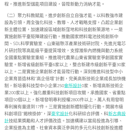
程，推進新型儲能項目建設，晉陞新動力消納才能。
（二）聚力科教賦能，進步創新自立自強才能。以科教強市建
設為引領，周全強化科技、教導、人才戰略支撐，凸起企業創
新主體位置，加速建設區域創新窪地和科技創新策源地。一是
實施創新平臺矩陣建設行動。推動國家燃料電池技術創新中
間、SDL科學實驗室、山東磁懸浮產業技術研討院、先進光電芯
片研討院等高能級平臺提質增效，支撐濰柴內燃機與動力系統
全國重點實驗室重組，推進現代農業山東省實驗室爭創國家實
驗室。新增省級創新平臺6家以上，整合新建市級創新平臺30家
以上。二是實施企業創新才能晉陞行動。深刻推進科技型中小
企業育苗造林和“高企倍增”計劃，完美高新技術企業成長加快機
制，新培養科技型中小企業250
會所設計
0家、新增高新技術企
業200家以上。強化嚴重科技創新項目攻關，承擔國家、省重點
項目50個以上，新增發明專利授權2800件以上，萬人有用發明
專利擁有量達到17件。三是實施創新體制優化行動。開展市級
科創項目“揭榜掛帥”，深
豪宅設計
化科研綜合評價、科
新古典設
計
技結果獎勵和人才評價改造。加速構建以當局投進為引導、
企業投進為主體、社會資本廣泛參與的多元化科技創新投進體