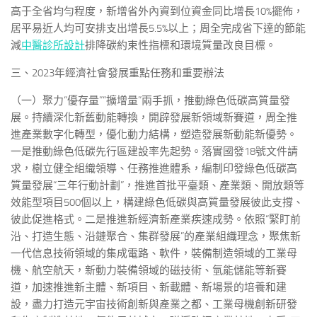
高于全省均勻程度，新增省外內資到位資金同比增長10%擺佈，
居平易近人均可安排支出增長5.5%以上；周全完成省下達的節能
減
中醫診所設計
排降碳約束性指標和環境質量改良目標。
三、2023年經濟社會發展重點任務和重要辦法
（一）聚力“優存量”“擴增量”兩手抓，推動綠色低碳高質量發
展。持續深化新舊動能轉換，開辟發展新領域新賽道，周全推
進產業數字化轉型，優化動力結構，塑造發展新動能新優勢。
一是推動綠色低碳先行區建設率先起勢。落實國發18號文件請
求，樹立健全組織領導、任務推進體系，編制印發綠色低碳高
質量發展“三年行動計劃”，推進首批平臺類、產業類、開放類等
效能型項目500個以上，構建綠色低碳與高質量發展彼此支撐、
彼此促進格式。二是推進新經濟新產業疾速成勢。依照“緊盯前
沿、打造生態、沿鏈聚合、集群發展”的產業組織理念，聚焦新
一代信息技術領域的集成電路、軟件，裝備制造領域的工業母
機、航空航天，新動力裝備領域的磁技術、氫能儲能等新賽
道，加速推進新主體、新項目、新載體、新場景的培養和建
設，盡力打造元宇宙技術創新與產業之都、工業母機創新研發