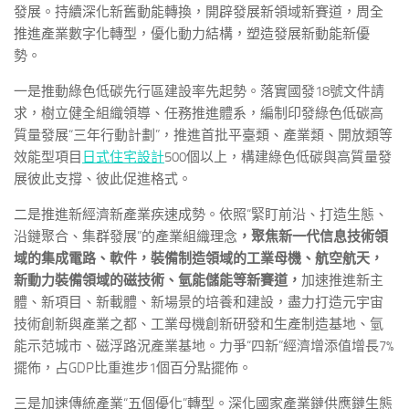
發展。持續深化新舊動能轉換，開辟發展新領域新賽道，周全
推進產業數字化轉型，優化動力結構，塑造發展新動能新優
勢。
一是推動綠色低碳先行區建設率先起勢。落實國發18號文件請
求，樹立健全組織領導、任務推進體系，編制印發綠色低碳高
質量發展“三年行動計劃”，推進首批平臺類、產業類、開放類等
效能型項目
日式住宅設計
500個以上，構建綠色低碳與高質量發
展彼此支撐、彼此促進格式。
二是推進新經濟新產業疾速成勢。依照“緊盯前沿、打造生態、
沿鏈聚合、集群發展”的產業組織理念
，聚焦新一代信息技術領
域的集成電路、軟件，裝備制造領域的工業母機、航空航天，
新動力裝備領域的磁技術、氫能儲能等新賽道，
加速推進新主
體、新項目、新載體、新場景的培養和建設，盡力打造元宇宙
技術創新與產業之都、工業母機創新研發和生產制造基地、氫
能示范城市、磁浮路況產業基地。力爭“四新”經濟增添值增長7%
擺佈，占GDP比重進步1個百分點擺佈。
三是加速傳統產業“五個優化”轉型。深化國家產業鏈供應鏈生態