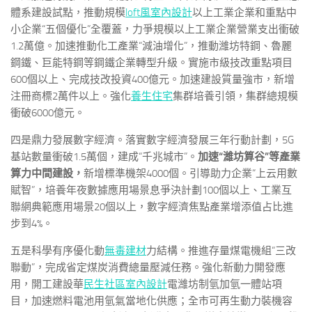
體系建設試點，推動規模
loft風室內設計
以上工業企業和重點中
小企業“五個優化”全覆蓋，力爭規模以上工業企業營業支出衝破
1.2萬億。加速推動化工產業“減油增化”，推動濰坊特鋼、魯麗
鋼鐵、巨能特鋼等鋼鐵企業轉型升級。實施市級技改重點項目
600個以上、完成技改投資400億元。加速建設質量強市，新增
注冊商標2萬件以上。強化
養生住宅
集群培養引領，集群總規模
衝破6000億元。
四是鼎力發展數字經濟。落實數字經濟發展三年行動計劃，5G
基站數量衝破1.5萬個，建成“千兆城市”。
加速“濰坊算谷”等產業
算力中間建設，
新增標準機架4000個。引導助力企業“上云用數
賦智”，培養年夜數據應用場景息爭決計劃100個以上、工業互
聯網典範應用場景20個以上，數字經濟焦點產業增添值占比進
步到4%。
五是科學有序優化動
無毒建材
力結構。推進存量煤電機組“三改
聯動”，完成省定煤炭消費總量壓減任務。強化新動力開發應
用，開工建設華
民生社區室內設計
電濰坊制氫加氫一體站項
目，加速燃料電池用氫氣當地化供應；全市可再生動力裝機容