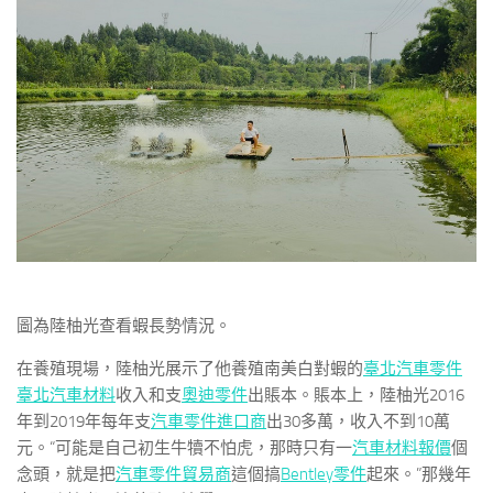
圖為陸柚光查看蝦長勢情況。
在養殖現場，陸柚光展示了他養殖南美白對蝦的
臺北汽車零件
臺北汽車材料
收入和支
奧迪零件
出賬本。賬本上，陸柚光2016
年到2019年每年支
汽車零件進口商
出30多萬，收入不到10萬
元。“可能是自己初生牛犢不怕虎，那時只有一
汽車材料報價
個
念頭，就是把
汽車零件貿易商
這個搞
Bentley零件
起來。”那幾年