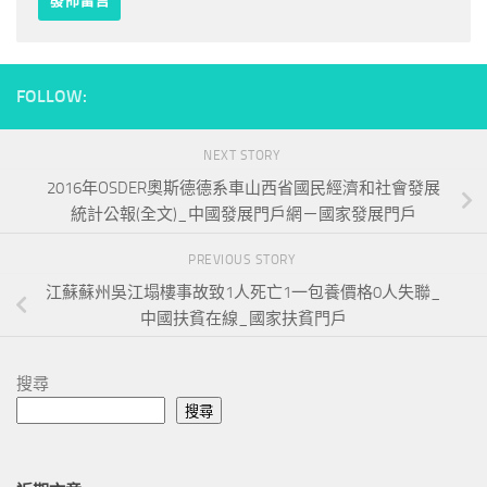
FOLLOW:
NEXT STORY
2016年OSDER奧斯德德系車山西省國民經濟和社會發展
統計公報(全文)_中國發展門戶網－國家發展門戶
PREVIOUS STORY
江蘇蘇州吳江塌樓事故致1人死亡1一包養價格0人失聯_
中國扶貧在線_國家扶貧門戶
搜尋
搜尋