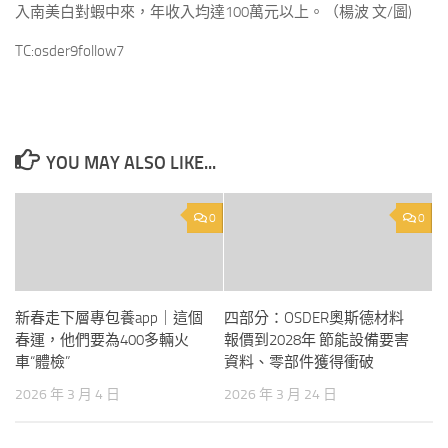
入南美白對蝦中來，年收入均達100萬元以上。（楊波 文/圖)
TC:osder9follow7
YOU MAY ALSO LIKE...
0
0
新春走下層專包養app｜這個
四部分：OSDER奧斯德材料
春運，他們要為400多輛火
報價到2028年 節能設備要害
車“體檢”
資料、零部件獲得衝破
2026 年 3 月 4 日
2026 年 3 月 24 日