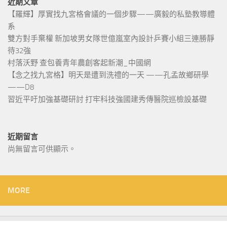
近期文章
【羅輝】厚實找九宮格會議的一個步驟——廣毅的私塾教導體
系
雙方對手棄權 新加坡男女隊世億嵐室內設計乒賽小組三連勝靜
待32強
村落沃野 查包養青年農創客起新潮_中國網
【念之找九宮格】明天是遭到洗禮的一天 ——孔孟故鄉研學
——D8
習近平吁加強基礎研討 打牢科技強國建秀傳醫院巡檢設基礎
近期留言
尚無留言可供顯示。
MORE