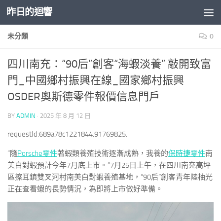
昨日的迴響
Skip to content
未分類
0
四川南充：“90后”創客“海蝦淡養” 敲開致富
門_中國鄉村振興在線_國家鄉村振興
OSDER奧斯德零件報價信息門戶
BY
ADMIN
·
2025 年 8 月 12 日
requestId:689a78c1221844.91769825.
“隨
Porsche零件
著蝦類養殖技術逐漸成熟，我養的
保時捷零件
南
美白對蝦預計今年7月底上市。”7月25日上午，在四川南充高坪
區擦耳鎮雙叉河村南美白對蝦養殖基地，“90后”創客青年陸柚光
正在查看蝦的長勢情況，為即將上市做好準備。