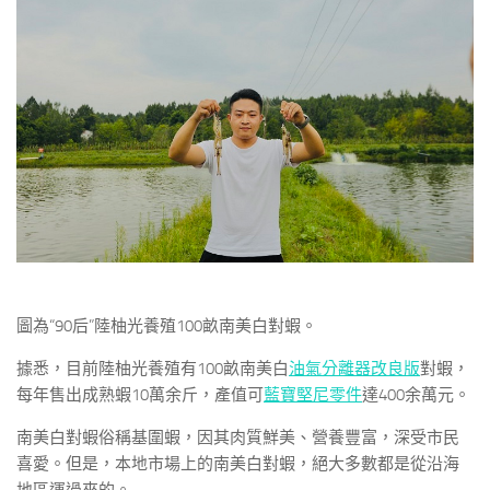
圖為“90后”陸柚光養殖100畝南美白對蝦。
據悉，目前陸柚光養殖有100畝南美白
油氣分離器改良版
對蝦，
每年售出成熟蝦10萬余斤，產值可
藍寶堅尼零件
達400余萬元。
南美白對蝦俗稱基圍蝦，因其肉質鮮美、營養豐富，深受市民
喜愛。但是，本地市場上的南美白對蝦，絕大多數都是從沿海