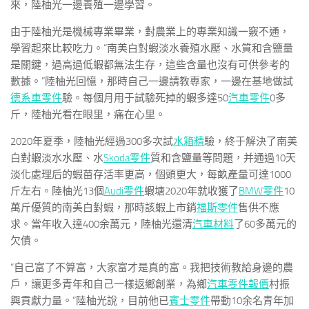
來，陸柚光一邊養殖一邊學習。
由于陸柚光是機械專業畢業，對農業上的專業知識一竅不通，
學習起來比較吃力。“南美白對蝦淡水養殖水壓、水質和含鹽量
是關鍵，過高過低蝦都無法生存，這些含量也沒有可供參考的
數據。”陸柚光回憶，那時自己一邊請教專家，一邊在基地做試
德系車零件
驗。每個月用于試驗死掉的蝦多達50
汽車零件
0多
斤，陸柚光看在眼里，痛在心里。
2020年夏季，陸柚光經過300多次試
水箱精
驗，終于解決了南美
白對蝦淡水水壓、水
Skoda零件
質和含鹽量等問題，并通過10天
淡化處理后的蝦苗存活率更高，個頭更大，每畝產量可達1000
斤左右。陸柚光13個
Audi零件
蝦塘2020年就收獲了
BMW零件
10
萬斤優質的南美白對蝦，那時該蝦上市銷
福斯零件
售供不應
求。當年收入達400余萬元，陸柚光還清
汽車材料
了60多萬元的
欠債。
“自己富了不算富，大家富才是真的富。我把技術教給身邊的農
戶，讓更多青年和自己一樣返鄉創業，為鄉
汽車零件報價
村振
興貢獻力量。”陸柚光說，目前他已
賓士零件
帶動10余名青年加