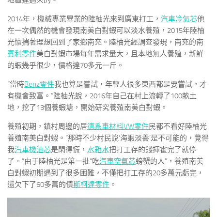
地區運過來的。
2014年，機械專業畢業的陸柚光來到廣東打工，
汽車冷氣芯
他
在一次偶然的機會發現南美白對蝦可以淡水養殖，2015年陸柚
光懷揣著理想回到了家鄉南充。陸柚光經調查發現，南充的南
賓利零件
美白對蝦市場每年需求量大，且本地無人養殖，新鮮
的蝦幾乎很少，價格達70多元一斤。
“當時
Benz零件
我也算是嘗試，年輕人很多東西都是要嘗試，才
有機會致富。”陸柚光說，2016年自己在村上流轉了100畝土
地，挖了13個養蝦塘，開始研究養殖南美白對蝦。
養殖初期，鎮村周邊的居
德系車材料
VW零件
民都不看好陸柚光
養殖南美白對蝦。“那時不少村民說‘海蝦淡養’是不可能的，覺得
我
汽車機油芯
是閑得慌，
水箱水
把打工存的錢揮霍完了就停
了。”由于陸柚光是第一批“吃
汽車空氣芯
螃蟹的人”，養殖南美
白對蝦初期遇到了很多困難，不僅把打工存的20多萬元虧完，
還欠下了60多萬的債
斯柯達零件
。