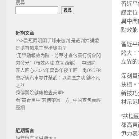
搜尋
習近平
搜尋
謀定位
異中間
點效能
近期文章
PSG歐冠兩明顯手球未被判 是裁判掉誤還
習近平
是還有億嵐工學椅緣由？
誇大：
“用舉動報效內陸，芳華才查包養行情會閃
立異的
閃發光”（報效內陸 立功西部）_中國網
匠人匠心·2024年齊魯年夜工匠｜尚OSDER
深刻貫
奧斯德汽車零件榮武：以毫厘之功 鑄不凡
扶植。
之器
新技巧
秀傳醫院健康檢查美軍F
看“高青黑牛”若何帶富一方_中國查包養經
村示范
歷網
“扶植
都高東
近期留言
尹力表
尚無留言可供顯示。