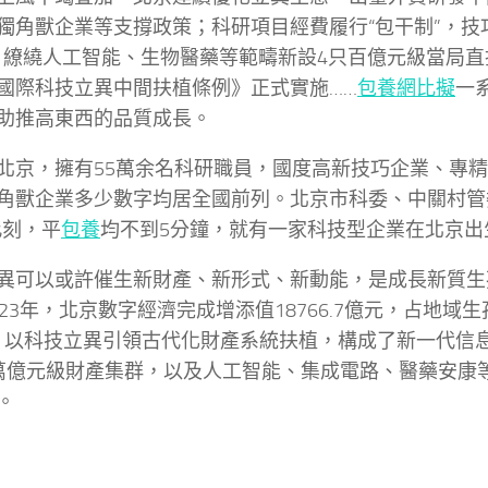
獨角獸企業等支撐政策；科研項目經費履行“包干制”，技
；繚繞人工智能、生物醫藥等範疇新設4只百億元級當局
國際科技立異中間扶植條例》正式實施……
包養網比擬
一
助推高東西的品質成長。
北京，擁有55萬余名科研職員，國度高新技巧企業、專精
角獸企業多少數字均居全國前列。北京市科委、中關村管
此刻，平
包養
均不到5分鐘，就有一家科技型企業在北京出
異可以或許催生新財產、新形式、新動能，是成長新質生
023年，北京數字經濟完成增添值18766.7億元，占地域
9%。以科技立異引領古代化財產系統扶植，構成了新一代信
萬億元級財產集群，以及人工智能、集成電路、醫藥安康
。