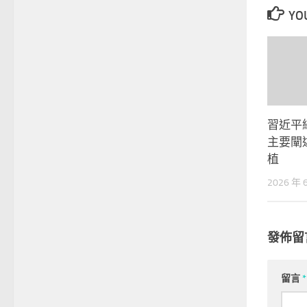
YOU
習近平
主要闡
植
2026 年 
發佈留
留言
*