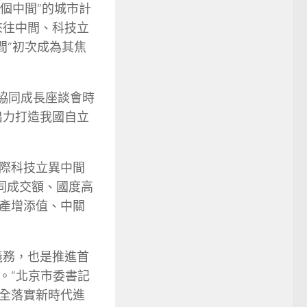
四個中間”的城市計
來往中間、科技立
間”初次成為其焦
冀協同成長座談會時
出力打造我國自立
際科技立異中間
同成交額、國度高
產增添值、中關
義務，也是推進首
。”北京市委書記
全落實新時代進