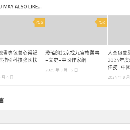
 MAY ALSO LIKE...
0
0
總書專包養心得記
瓊瑤的北京找九宮格舊事
人查包養
述指引科技強國扶
–文史–中國作家網
2024年
任務_中
2025 年 3 月 15 日
6 月 4 日
2024 年 9 月
言