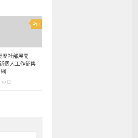
0
經歷社部展開
度新個人工作征集
國網
 10 日