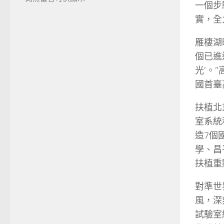
一個步
實，全
雁棲湖
個已進
光’。
國首臺
扶植北
室系統
造7個
學、昌
扶植重
對準世
風，深
試驗室