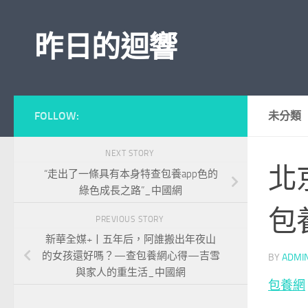
Skip to content
昨日的迴響
FOLLOW:
未分類
NEXT STORY
北
“走出了一條具有本身特查包養app色的
綠色成長之路”_中國網
包
PREVIOUS STORY
新華全媒+丨五年后，阿誰搬出年夜山
的女孩還好嗎？—查包養網心得—吉雪
BY
ADMI
與家人的重生活_中國網
包養網