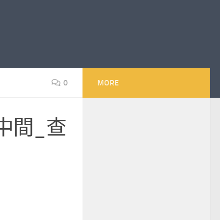
0
MORE
中間_查