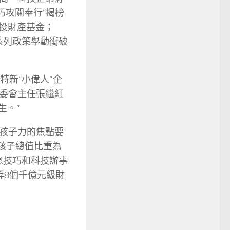
巧攻關奉行“揭榜
直投財產基金；
系列政策舉動衝破
特新“小偉人”企
委會主任張繼紅
生。”
孩子力的焦點要
生孩子總值比重為
息技巧和科技辦事
等8個千億元級財