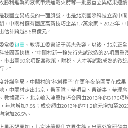
枚勝利進軌的液氧甲烷運載火箭等一批嚴重立異結果連續
是我國立異成長的一面旗號，也是北京國際科技立異中間
朝，中關村擁有國度高新技巧企業1.7萬余家。2023年
出估計跨越8.6萬億元。
委常委
包養
、教導工委書記于英杰先容，以後，北京正全
科技園區扶植，“中關村新一輪先行先試改造的24項嚴重
、市出臺50余項配套政策，財稅、人才等試點成熟的改
行。”
度計謀全局，中關村的“科創種子”在更年夜范圍開花成果
地，中關村走出北京，帶團隊、帶項目、帶辦事、帶理念
。數據顯示，北京輸入津冀技巧合同由2013年的3176項增
項，年均增加7.8%；成交額由2013年的71.2億元增加至2023
增加26.5%。
上風不竭疊加，北京連續優化立異生態。出臺外資研發中