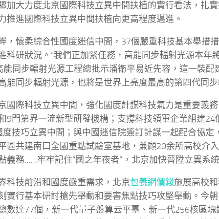
驟加大力度北京國際科技立異中間扶植的實行看法，扎實
力推進國際科技立異中間扶植向更高程度邁進。
畔，懷柔綜合性國度迷信中間，37個嚴重科技基本舉措措
進科研狀況。“我們正加緊任務，高能同步輻射光源本年將
”高能同步輻射光源工程總批示潘衛平易近先容，這一裝配
高能同步輻射光源，也將是世界上亮度最高的第四代同步
京國際科技立異中間，強化國度計謀科技氣力是重要義務
和9門第界一流新型研發機構；支撐科技領軍企業組建24
國度技巧立異中間；與中國迷信院簽訂計謀一起配合協定
平區共建南口全國重點試驗室基地，兼顧20余所高校介
點義務……牢牢記住“國之年夜者”，北京加快晉陞立異系
界科技前沿和國度嚴重需求，北京
包養網價錢
施展高校和
刻實行基本研討搶先舉動和要害焦點技巧攻堅舉動。今朝
總數達77個，新一代量子盤算云平臺、新一代256核區