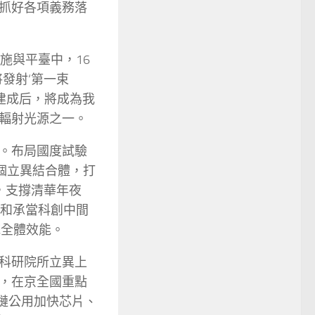
抓好各項義務落
施與平臺中，16
發射‘第一束
建成后，將成為我
輻射光源之一。
。布局國度試驗
個立異結合體，打
，支撐清華年夜
入和承當科創中間
統全體效能。
科研院所立異上
，在京全國重點
塊鏈公用加快芯片、