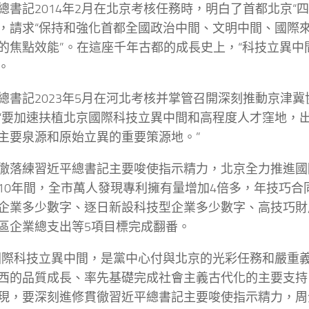
總書記2014年2月在北京考核任務時，明白了首都北京“
，請求“保持和強化首都全國政治中間、文明中間、國際
的焦點效能”。在這座千年古都的成長史上，“科技立異中
。
總書記2023年5月在河北考核并掌管召開深刻推動京津
“要加速扶植北京國際科技立異中間和高程度人才窪地，
主要泉源和原始立異的重要策源地。”
徹落練習近平總書記主要唆使指示精力，北京全力推進國
10年間，全市萬人發現專利擁有量增加4倍多，年技巧合
企業多少數字、逐日新設科技型企業多少數字、高技巧財
區企業總支出等5項目標完成翻番。
國際科技立異中間，是黨中心付與北京的光彩任務和嚴重
西的品質成長、率先基礎完成社會主義古代化的主要支持
現，要深刻進修貫徹習近平總書記主要唆使指示精力，周