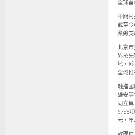
全球首
中關村
截至今
業總支
北京市
界搶先
地，部
全域推
融進國
雄安等
同立異
6758
元，年均
軟硬件