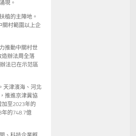
涌現。
扶植的主陣地。
，中關村範圍以上企
力推動中關村世
改造辦法周全落
造辦法已在示范區
。天津濱海、河北
，推進京津冀協
加至2023年的
年的748.7億
間、科技企業孵