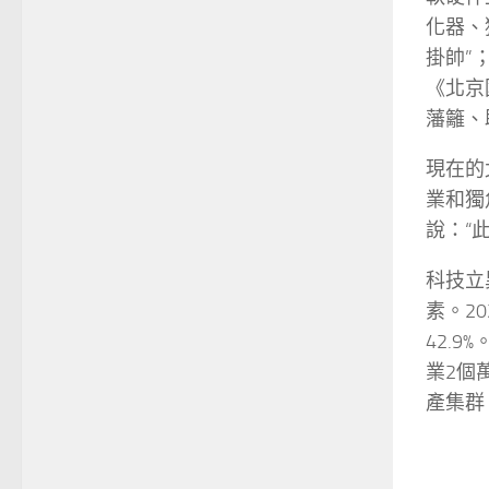
化器、
掛帥”
《北京
藩籬、
現在的
業和獨
說：“
科技立
素。2
42.
業2個
產集群