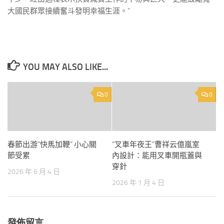
大國民群眾接續奮斗發明幸福生涯。”
YOU MAY ALSO LIKE...
0
0
春節出游“快馬加鞭” 小心關
“叉車年夜王”曹祥云億嵐室
節受累
內設計：能用叉車開瓶蓋與
穿針
2026 年 6 月 4 日
2026 年 1 月 4 日
發佈留言