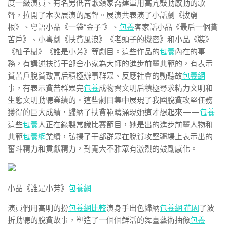
度一級演員、有名男低音歌頌家喬建軍用高亢鼓動感動的歌
聲，拉開了本次展演的尾聲。展演共表演了小話劇《拔窮
根》、粵語小品《一袋“金子”》、
包養
客家話小品《最后一個貧
苦戶》、小粵劇《扶貧風浪》《老頭子的機密》和小品《裝》
《柚子樹》《誰是小芳》等劇目。這些作品的
包養
內在的事
務，有講述扶貧干部舍小家為大師的進步前輩典範的，有表示
貧苦戶脫貧致富后積極辦事群眾、反應社會的動聽故
包養網
事，有表示貧苦群眾完
包養
成物資文明后積極尋求精力文明和
生態文明動聽業績的。這些劇目集中展現了我國脫貧攻堅任務
獲得的巨大成績，歸納了扶貧範疇涌現她這才想起來——
包養
這些
包養
人正在錄製常識比賽節目，她是出的進步前輩人物和
典範
包養網
業績，弘揚了干部群眾在脫貧攻堅疆場上表示出的
奮斗精力和貢獻精力，對寬大不雅眾有激烈的鼓勵感化。
小品《誰是小芳》
包養網
演員們用高明的扮
包養網比較
演身手出色歸納
包養網 花園
了波
折動聽的脫貧故事，塑造了一個個鮮活的舞臺藝術抽像
包養