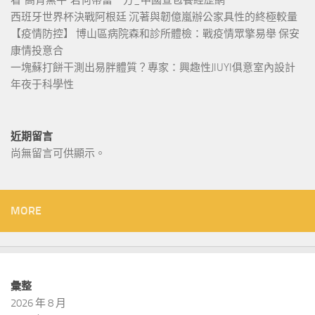
西班牙世界杯決戰阿根廷 沉著與韌億嵐辦公家具性的終極較量
【疫情防控】 博山區病院森和診所體檢：戰疫情眾擎易舉 保安
康情投意合
一塊蘇打餅干測出易胖體質？專家：興趣性JIUYI俱意室內設計
年夜于科學性
近期留言
尚無留言可供顯示。
MORE
彙整
2026 年 8 月