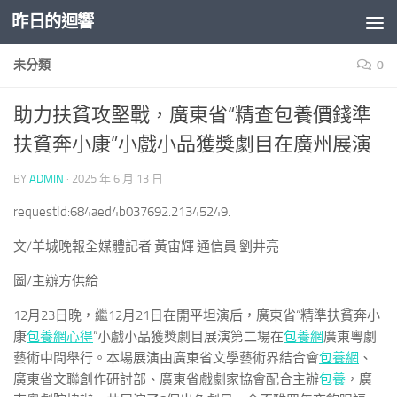
昨日的迴響
Skip to content
未分類
0
助力扶貧攻堅戰，廣東省“精查包養價錢準
扶貧奔小康”小戲小品獲獎劇目在廣州展演
BY
ADMIN
·
2025 年 6 月 13 日
requestId:684aed4b037692.21345249.
文/羊城晚報全媒體記者 黃宙輝 通信員 劉井亮
圖/主辦方供給
12月23日晚，繼12月21日在開平坦演后，廣東省“精準扶貧奔小
康
包養網心得
”小戲小品獲獎劇目展演第二場在
包養網
廣東粵劇
藝術中間舉行。本場展演由廣東省文學藝術界結合會
包養網
、
廣東省文聯創作研討部、廣東省戲劇家協會配合主辦
包養
，廣