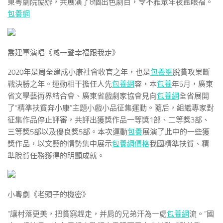
東粵劇院協辦，共展演了8個出色劇目，令不雅眾年夜飽眼福。
包養網
喬建軍演唱《喊一聲幸福跟我走》
2020年是周全建成小康社會收官之年，也是
包養網
脫貧攻果斷
戰決勝之年。運動相干擔任人先
包養網
容，本
包養
年5月，廣東
省文學藝術界結合會、廣東省戲劇家協會見向
包養網
全省展開
了“精準扶貧奔小康”主題小戲小品征集運動。隨后，組織專家對
征集作品停止評審，共評出獲獎作品一等獎1部、二等獎3部、
三等獎5部以及優良獎5部。本次運動
包養
展演了此中的一些獲
獎作品，以文藝的情勢集中展示
包養網價格
我國精準扶貧、精
準脫貧任務獲得的明顯成就。
小粵劇《老頭子的機密》
“讓村落更美，把貧窮趕走，并肩的兄弟汗為一處
包養網
流。”國