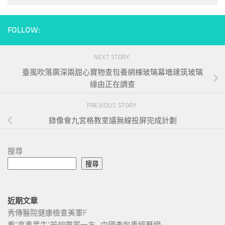
FOLLOW:
NEXT STORY
臺風吹落廣深兩甜心寶物查包養網棟玻璃幕墻建筑玻璃
緣由正在調查
PREVIOUS STORY
錄像會九宮格教室議無線投屏完成計劃
搜尋
搜尋
近期文章
秀傳醫院健康檢查美軍F
看“高青黑牛”若何帶富一方_中國查包養經歷網