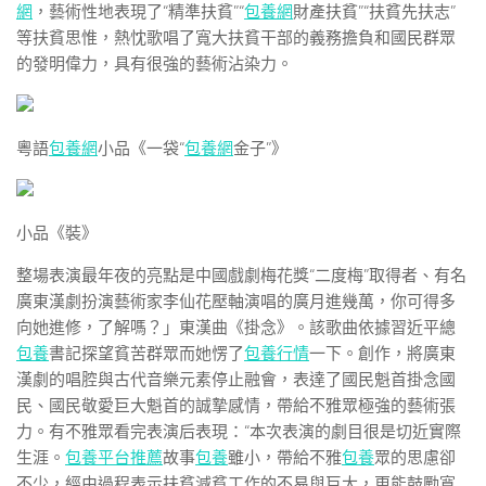
網
，藝術性地表現了“精準扶貧”“
包養網
財產扶貧”“扶貧先扶志”
等扶貧思惟，熱忱歌唱了寬大扶貧干部的義務擔負和國民群眾
的發明偉力，具有很強的藝術沾染力。
粵語
包養網
小品《一袋“
包養網
金子”》
小品《裝》
整場表演最年夜的亮點是中國戲劇梅花獎“二度梅”取得者、有名
廣東漢劇扮演藝術家李仙花壓軸演唱的廣月進幾萬，你可得多
向她進修，了解嗎？」東漢曲《掛念》。該歌曲依據習近平總
包養
書記探望貧苦群眾而她愣了
包養行情
一下。創作，將廣東
漢劇的唱腔與古代音樂元素停止融會，表達了國民魁首掛念國
民、國民敬愛巨大魁首的誠摯感情，帶給不雅眾極強的藝術張
力。有不雅眾看完表演后表現：“本次表演的劇目很是切近實際
生涯。
包養平台推薦
故事
包養
雖小，帶給不雅
包養
眾的思慮卻
不少，經由過程表示扶貧減貧工作的不易與巨大，更能鼓勵寬