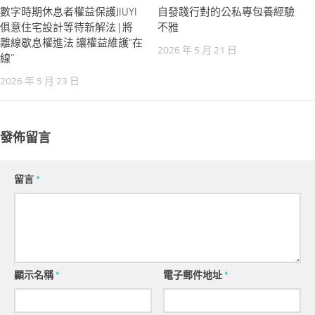
數字時期休息者權益保護JIUYI
自發踐行對的公私專包養經驗
俱意住宅設計等待新解法 | 將
不雅
離線歇息權進法 讓權益維護“在
2026 年 5 月 21 日
線”
2026 年 5 月 23 日
發佈留言
留言
*
顯示名稱
*
電子郵件地址
*