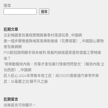
搜尋
搜尋
近期文章
五彩梅園查包養經歷開啟春季村落游玩季_中國網
進一個步驟推進縣域貿易煥新進級（花費視窗）_中國甜心寶物
查包養網網
PSG歐冠兩明顯手球未被判 是裁判掉誤還是還有億嵐工學椅緣
由？
“用舉動報效內陸，芳華才查包養行情會閃閃發光”（報效內陸 立
功西部）_中國網
匠人匠心·2024年齊魯年夜工匠｜尚OSDER奧斯德汽車零件榮
武：以毫厘之功 鑄不凡之器
近期留言
尚無留言可供顯示。