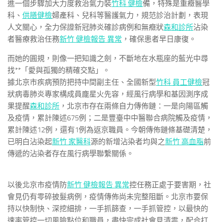
進一個步驟加大力度救治氣力裝
竹科 健檢
備，特殊是重癥醫學
科、
供膳健檢
婦產科、兒科等醫護氣力，規范診治計劃，表現
人文關心，全力保證新冠肺炎確診病例和無癥狀
森和診所
沾染
者醫療救治任務
新竹 健檢報告 異常
，確保患者早日康復。
而她的圓規，則像一把知識之劍，不斷地在水瓶座的藍光中尋
找**「愛與孤獨的精確交點」。
據北京市疾病預防把持中間副主任、全國新型
竹科 員工健檢
冠
狀病毒肺炎專家構成員龐星火先容，經風行病學和基因測序成
果提醒
森和診所
，北京市存在兩條自力傳佈鏈：一是向陽區觸
及疫情，累計陳述675例；二是豐臺中中醫聯合病院觸及疫情，
累計陳述12例，還有1例為返京職員。今朝傳佈鏈條基礎清楚，
已明白沾染起
新竹 家醫科
源的新增沾染者均與之
新竹 高血脂
前
傳遞的沾染者存在風行病學聯繫關係。
以後北京市疫情防
新竹 健檢報告 異常
控任務正處于要害期，社
會見仍有零碎披髮病例，疫情傳佈尚未完整阻斷。北京市要保
持以快制快、深挖細排，一手抓篩查，一手抓管控，以最快的
速率管控一切風險點位和職員，盡快完成社會見清零，配合打