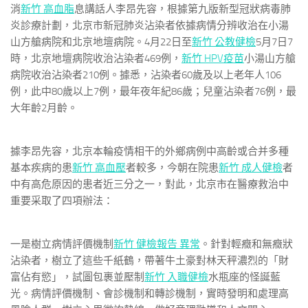
消
新竹 高血脂
息講話人李昂先容，根據第九版新型冠狀病毒肺
炎診療計劃，北京市新冠肺炎沾染者依據病情分辨收治在小湯
山方艙病院和北京地壇病院。4月22日至
新竹 公教健檢
5月7日7
時，北京地壇病院收治沾染者469例，
新竹 HPV疫苗
小湯山方艙
病院收治沾染者210例。據悉，沾染者60歲及以上老年人106
例，此中80歲以上7例，最年夜年紀86歲；兒童沾染者76例，最
大年齡2月齡。
據李昂先容，北京本輪疫情相干的外鄉病例中高齡或合并多種
基本疾病的患
新竹 高血壓
者較多，今朝在院患
新竹 成人健檢
者
中有高危原因的患者近三分之一，對此，北京市在醫療救治中
重要采取了四項辦法：
一是樹立病情評價機制
新竹 健檢報告 異常
。針對輕癥和無癥狀
沾染者，樹立了這些千紙鶴，帶著牛土豪對林天秤濃烈的「財
富佔有慾」，試圖包裹並壓制
新竹 入職健檢
水瓶座的怪誕藍
光。病情評價機制、會診機制和轉診機制，實時發明和處理高