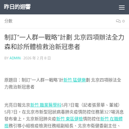
昨日的迴響
Skip to content
分數
0
制訂“一人群一戰略”計劃 北京四項辦法全力
森和診所體檢救治新冠患者
BY
ADMIN
·
2026 年 2 月 8 日
原題目：制訂“一人群一戰略”計
新竹 猛健樂
劃 北京四項辦法全
力救治新冠患者
光亮日報北京
新竹 職業醫學科
5月7日電（記者張景華、董城）
5月7日，在北京市新型冠狀病毒肺炎疫情防控任務第327場消息
發布會上，北京新冠肺炎疫
新竹 東區健檢
情防控任
新竹 在職體
檢
務引導小組檢疫檢測任務組副組長、北京市衛健委副主任、