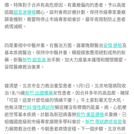
價，特殊對于合并有高危原因、有重癥偏向的患者，予以高度
追蹤
超音波健檢
關心，談判會商診療計劃，保持市級專家重癥
篩查機制，需要時停止市級專家組會診，最年夜限制防止患者
病情減輕。
四是重視中中醫并重。在醫治方面，器重晚期醫治
安慎 健檢
及
基本疾病醫治，保持中中醫并重，積極摸索應用絕對成熟的新
藥、新醫
新竹 超音波
治手腕，加大力度基本護理和關懷關愛，
晉陞醫療救治後果。
據清楚，北京市全力救治重型患者。5月5日，北京地壇病院收
治1名79歲
新竹 出國備藥
女性患者，因合并多年的高血壓、糖尿
「可惡！這是什麼低級的情緒干擾！」牛土豪對著天空大吼，
他無法理
竹科 慢性病診所
解這種沒有標價的能量。病、心肌梗
逝世等基本疾病，診斷為新冠病毒肺
新竹 東區健檢
炎重癥，已
組織國度級和市級專家展開多學科會診，
新竹 帶狀皰疹疫苗
全
力展開救治任務，今朝患者病情安穩。下一個步驟，北京市將