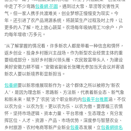
中走了不少弯路
包養網 花園
，遇到过大雪、旱涝等灾害性天
气，但一家人携手共渡难关，创业梦想正慢慢变为现实。今
年，还引进了农产品溯源系统，将蔬菜生产过程及时上传，让
更多的人了解，吃上放心蔬菜。农场每年吸纳用工70余户，户
均每年增收1万多元。
“从了解掌握的情况看，许多新农人都是带着一种信念和情怀，
返乡创业，投身乡村振兴主战场。作为新型农业经营主体的重
要组成部分，当好乡村振兴领头雁、农民致富带头人，为建设
美好安徽力耕不辍。”安徽省副省长张曙光参加当天会议并寄语
新农人要以新境界彰显新担当。
包養網
要以新思维展现新作为。这个群体之所以被称为“新农
人”，是因为理念新、思路新、方法新，代表着新业态、新气象
和新未来，赋予了“农民”这个职业新的内
包養平台推薦
涵，不仅
以农为业、以农为生，更以农为乐、以农为傲。要厚植三农情
怀，坚持市场逻辑、资本力量、平台思维、生态理念，充分发
挥区位、人才、资源、产品、市场优势，深度参与智慧农业、
乡村旅游、农村电商等新产业新业
包養
态发展，立
包養網排名