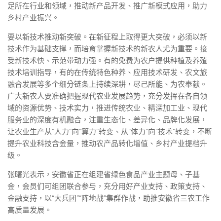
足所在行业和领域，推动新产品开发、推广新模式应用，助力
乡村产业振兴。
要以新技术推动新突破。在新征程上取得更大突破，必须以新
技术作为基础支撑，而培育掌握新技术的新农人尤为重要。接
受新技术快、示范带动力强。有的免费为农户提供种植及养殖
技术培训指导，有的在传统特色种养、应用技术研发、农文旅
融合发展等多个细分链条上持续深耕，尽己所能、为农奉献。
广大新农人要准确把握现代农业发展趋势，充分发挥在各自领
域的资源优势、技术实力，推进传统农业、精深加工业、现代
服务业的深度有机融合，注重生态化、差异化、品牌化发展，
让农业生产从“人力”向“算力”转变、从“体力”向“技术”转变，不断
提升农业科技含金量，推动农产品转化增值、乡村产业提档升
级。
张曙光表示，安徽省正在组建省绿色食品产业主题母、子基
金，会员们可组团联合参与，充分用好产业支持、政策支持、
金融支持，以“大兵团”“阵地战”集群作战，助推安徽省三农工作
高质量发展。