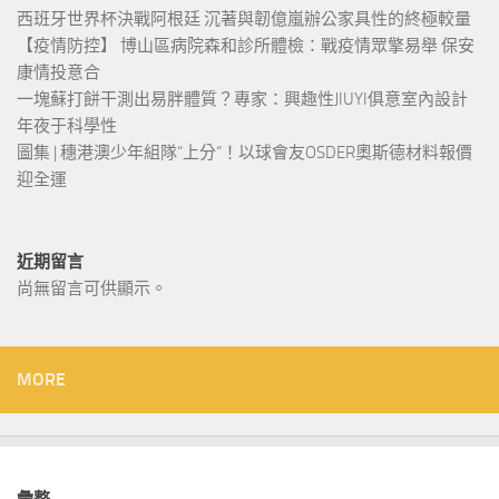
西班牙世界杯決戰阿根廷 沉著與韌億嵐辦公家具性的終極較量
【疫情防控】 博山區病院森和診所體檢：戰疫情眾擎易舉 保安
康情投意合
一塊蘇打餅干測出易胖體質？專家：興趣性JIUYI俱意室內設計
年夜于科學性
圖集 | 穗港澳少年組隊“上分“！以球會友OSDER奧斯德材料報價
迎全運
近期留言
尚無留言可供顯示。
MORE
彙整