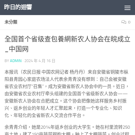
昨日的迴響
Skip to content
未分類
0
全国首个省级查包養網新农人协会在皖成立
_中国网
BY
ADMIN
·
2024 年 4 月 16 日
本报讯（农民日报·中国农网记者 杨丹丹）来自安徽省铜陵市枞
阳县青园心家庭农场法人代表余青青没有想到：自己会被安徽
省农业农村厅“召集”，成为安徽省新农人协会中的一员。近日，
由安徽省农业农村厅牵头组建的全国首个省级新农人协会——
安徽新农人协会在合肥成立。这个协会把像她这样服务乡村振
兴、返乡创业的年轻人才汇聚起来，打造一个专业化、知识
化、年轻化的全省新农人交流合作平台。
余青青介绍，她是2014年返乡创业的大学生。她在村里流转250
亩土地，建了150亩蔬菜钢构大棚，种上了大棚蔬菜。创业过程