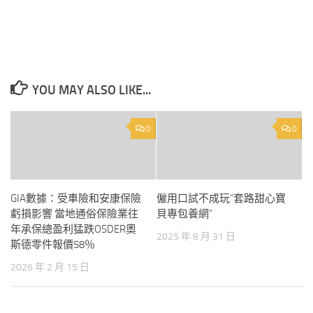
YOU MAY ALSO LIKE...
0
0
GIA數據：受車險和安康保險
僱用口試不成玩“套路甜心寶
虧損影響 當地通俗保險業往
貝專包養網”
年承保總盈利猛跌OSDER奧
2025 年 8 月 31 日
斯德零件報價58％
2026 年 2 月 15 日