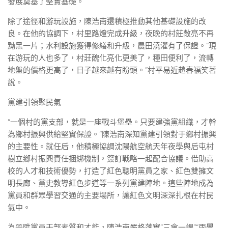
發展奠基了堅實基礎。
除了途徑和游玩設施，陳浩南還積極推動其他基礎設施的改
良。在他的協調下，村里路燈完成升級，夜晚的村莊敞亮不再
黝黑一片；水利設施獲得修繕和升級，農田澆灌有了保證。“現
在游玩的人也多了，村莊醜化亮化更美了，種田便利了，流轉
地盤的價格更高了，日子越來越有盼頭。”村平易近趙春福笑著
說。
黨建引領聚民氣
“一個村的黨支部，就是一座戰斗堡壘。只要建強黨組織，才幹
為鄉村振興供給堅實保證。”陳浩南深知黨建引領對于鄉村振興
的主要性。就任后，他積極協調沈陽航空航天年夜學與后屯村
樹立鄉村振興責任捆綁機制，簽訂戰略一起配合協議。借助高
校的人才和技術優勢，打造了紅色聰明黨員之家、紅色雙擁文
明長廊、黨史教導紅色步道等一系列黨建陣地。這些陣地成為
黨員和群眾學習交通的主要場所，讓紅色文明深深扎根在村民
氣中。
為晉陞黨員干部素質和才能，陳浩南嚴格落實“三會一課”“兩學