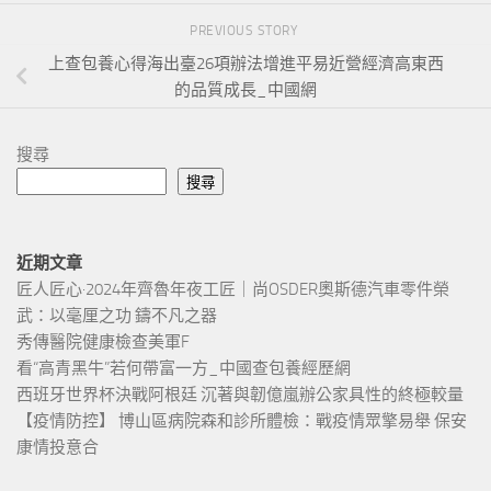
PREVIOUS STORY
上查包養心得海出臺26項辦法增進平易近營經濟高東西
的品質成長_中國網
搜尋
搜尋
近期文章
匠人匠心·2024年齊魯年夜工匠｜尚OSDER奧斯德汽車零件榮
武：以毫厘之功 鑄不凡之器
秀傳醫院健康檢查美軍F
看“高青黑牛”若何帶富一方_中國查包養經歷網
西班牙世界杯決戰阿根廷 沉著與韌億嵐辦公家具性的終極較量
【疫情防控】 博山區病院森和診所體檢：戰疫情眾擎易舉 保安
康情投意合