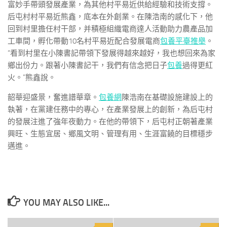
富妙手帶頭發展產業，為其他村平易近供給經驗和技術支撐。
后屯村村平易近熊鑫，底本在外創業。在陳浩南的感化下，他
回到村里擔任村干部，并積極組織電商達人活動助力農產品加
工車間，孵化帶動10名村平易近配合發展電商
包養平臺推舉
。
“看到村里在小陳書記帶領下發展得越來越好，我也想回來為家
鄉出份力。跟著小陳書記干，我們有信念把日子
包養
過得更紅
火。”熊鑫說。
韶華迎盛景，奮進譜華章。
包養網
陳浩南在基礎設施建設上的
執著，在黨建任務中的專心，在產業發展上的創新，為后屯村
的發展注進了強年夜動力。在他的帶領下，后屯村正朝著產業
興旺、生態宜居、鄉風文明、管理有用、生涯富饒的目標穩步
邁進。
YOU MAY ALSO LIKE...