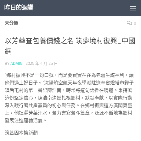
昨日的迴響
Skip to content
未分類
0
以芳華查包養價錢之名 筑夢境村復興_中國
網
BY
ADMIN
·
2025 年 4 月 25 日
“鄉村振興不是一句口號，而是要實實在在為老蒼生謀福利，讓
他們過上好日子。”沈陽航空航天年夜學派駐遼寧省燈塔市鏵子
鎮后屯村的第一書記陳浩南，時常將這句話掛在嘴邊。秉持著
這份堅定信心，陳浩南決然扎根鄉村，默默奉獻，以實際行動
深入踐行著共產黨員的初心與任務。在鄉村振興這方廣闊舞臺
上，他揮灑芳華汗水，奮力書寫奮斗篇章，源源不斷地為鄉村
發展注進蓬勃活氣。
筑基固本換新顏