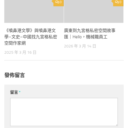
0
0
《噴鼻港文學》與噴鼻港文
廣東到九宮格私密空間故事
學–文史–中國找九宮格私密
匯｜Hello，機械職員工
空間作家網
2026 年 3 月 14 日
2025 年 3 月 16 日
發佈留言
留言
*