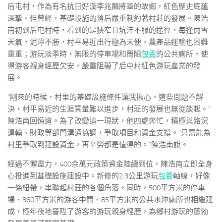
后屯村，作為有名抗日好漢李兆麟將軍的故鄉，紅色歷史底蘊
深摯。但曾經，基礎設施的落后嚴重制約著村莊的發展。陳浩
南初到后屯村時，看到的是狹窄且坑洼不服的途徑，每逢雨雪
天氣，泥濘不勝，村平易近出行極為未便，農產品運輸也困難
重重；游玩淡季時，無限的停車場和簡陋
包養
的公共廁所，使
得游客親身經歷欠安，嚴重阻礙了后屯村紅色游玩產業的發
展。
“剛來的時候，村里的基礎設施條件讓我揪心，這些問題不解
決，村平易近的生涯質量難以進步，村莊的發展也無從談起。”
陳浩南回憶道。為了改變這一現狀，他四處奔忙，積極與路況
運輸、財政等部門溝通協調，爭取項目和資金支撐。“只需能為
村里爭取到建設資金，再辛勞都是值得的。”陳浩南說。
經過不懈盡力，400余萬元政策資金陸續到位。陳浩南立即全身
心投進到基礎設施建設中。新修的2.3公里游玩
包養
軸線，好像
一條紐帶，串聯起村莊的各個角落。同時，500平方米的停車
場、360平方米的游客中間、85平方米的公共水沖廁所也相繼建
成，極年夜地晉陞了游客的游玩親身經歷，為鄉村游玩的蓬勃