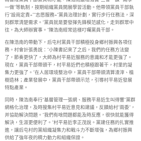
一做”等軌制，按期組織黨員開展學習活動。他帶領黨員干部執
行“設崗定責+”“志愿服務+”黨員治理計劃，實行步行任務法，深
刻群眾清楚需求。“黨員就是要發揮先鋒模范感化，走到群眾中
往，為大師辦實事。”陳浩南經常這樣叮囑黨員干部。
在陳浩南的帶動下，后屯村黨員干部積極投身鄉村振興各項任
務。村會計張勇說：“小陳書記來了之后，我們的任務方法變
了，節奏更快了，大師為村平易近服務的意識和才能更強了。
現在，黨員干部帶頭干，村平易近們也積極跟著干，村里的凝
集力更強了。”在人居環境整治中，黨員干部帶頭清算渣滓、植
樹造林；產業發展中，黨員干部帶頭示范，引導村平易近發展
特點產業。
同時，陳浩南奉行“基層管理一張網、服務平易近生叫得響”黨群
網格化治理，及時搜集村平易近意見和建議，反饋給村“兩委”，
并協助解決問題。“我們有啥問題都能及時反應，很快就能獲得
解決，生涯更便利了。”村平易近李正茂說。黨建任務的扎實推
進，讓后屯村的黨組織凝集力和戰斗力不斷增強，為鄉村振興
供給了強年夜的精力動力和組織保證。