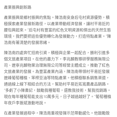
產業振興創新路
產業振興是鄉村振興的焦點。陳浩南安身后屯村資源優勢，積
極摸索產業發展新路徑，以產業帶動經濟發展，讓村平易近的
腰包興起來。“后屯村有豐富的紅色文明資源和傑出的天然生態
環境，我們要把這些優勢轉化為發展動力，打造特點產業。”陳
浩南有著清楚的發展思緒。
陳浩南四處奔忙招商引資，積極與企業一起配合，勝利引進多
個文旅產業項目。在他的盡力下，李兆麟教導研學服務無限公
司、遼寧兆麟物業治理無限公司等經營主體成立，推動了紅色
文旅產業的發展。為豐富產業內涵，陳浩南帶領村平易近發展
遼峰葡萄種植、笨榨豆油等特點產業。他積極聯系銷售渠道，
通過線上線下相結合的方法，幫助村平易近拓寬農產品銷路。
“多虧了小陳書記，鼓勵我種葡萄，還教我技術，幫我找銷路。
現在每年種葡萄能支出10萬多元，日子越過越好了。”葡萄種植
年夜戶李振斌激動地說。
在產業發展過程中，陳浩南重視發揮示范帶動感化。他鼓勵致