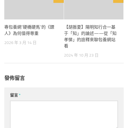
專包養網“硬橋硬馬”的《鏢
【胡振夏】陽明知行合一基
人》為何值得尊重
于「知」的論述——從「知
孝悌」的詮釋來聊包養網站
2026 年 3 月 14 日
看
2024 年 10 月 23 日
發佈留言
留言
*