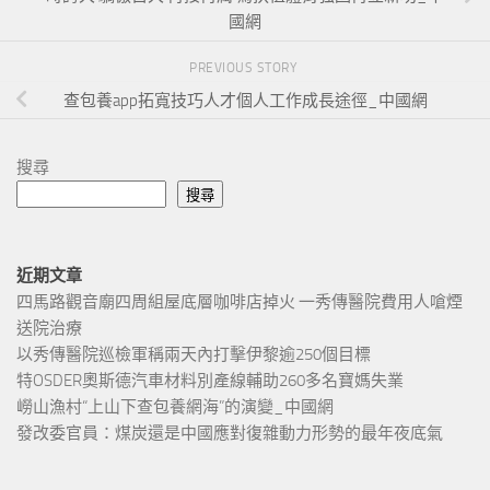
國網
PREVIOUS STORY
查包養app拓寬技巧人才個人工作成長途徑_中國網
搜尋
搜尋
近期文章
四馬路觀音廟四周組屋底層咖啡店掉火 一秀傳醫院費用人嗆煙
送院治療
以秀傳醫院巡檢軍稱兩天內打擊伊黎逾250個目標
特OSDER奧斯德汽車材料別產線輔助260多名寶媽失業
嶗山漁村“上山下查包養網海”的演變_中國網
發改委官員：煤炭還是中國應對復雜動力形勢的最年夜底氣