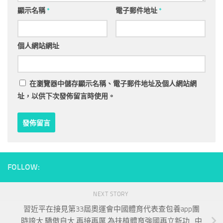
顯示名稱
*
電子郵件地址
*
個人網站網址
在
瀏覽器
中儲存顯示名稱、電子郵件地址及個人網站網
址，以供下次發佈留言時使用。
FOLLOW:
NEXT STORY
習近平在接見第33屆奧運會中國體育代表查包養app團
時誇大 驕傲自大 再接再厲 為扶植體育強國再立新功_中