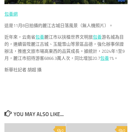
包養網
這是11月8日拍攝的麗江古城日落風景（無人機照片）。
近年來，云南省
包養
麗江市以扶植世界文明旅
包養
游名城為目
的，連續晉陞麗江古城、玉龍雪山等景區品德，強化辦事保證
辦法，推進文旅市場高東西的品質成長。據統計，2024年1至9
月，麗江市招待游客6866.3萬人次，同比增加20.7
包養
1%。
新華社記者 胡超 攝
YOU MAY ALSO LIKE...
0
0