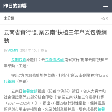
昨日的迴響
Skip to content
未分類
0
云南省實行“創業云南”扶植三年舉覓包養網
動
BY
ADMIN
·
2024 年 10 月 10 日
長期包養
原題目：云
包養價格ptt
南省實行“創業云南”扶植三
年舉動（主題）
提出7方面29條針對性舉動，打造“七彩云南·創業福地”brand
包養網
（副題）
云南日
包養金額
報訊（記者 李海球）近日，省人力資本和
社會保證廳等23部分結合印發《“創業云南”扶植三年舉動打算
（2024—2026年）》，提出7方面29條針對性舉動，保持當局
領導與市場主導相聯合、失業與創業相并重、增進成長與
包養