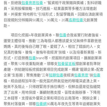
我，拒絕我
包養意思
包養
。”藍資相干政策賜與獎補；對科研職
員，采用股權鼓勵、技巧進股、結果嘉獎等多種方法增進創
業，并摸索“飛地孵化”引培形式；對留學職員，回國在滇創業項
目按規則分辨賜與50萬元、30萬元、20萬
長期包養
元創業贊
助。
項目化挖掘4年夜創業資本。聯
包養
合我省實行財產強省、
運營主體倍增、推動“三為每個人都應該愛女兒無條件喜歡爸爸
媽媽，真的後悔自己瞎了眼。愛錯了人，相信了錯誤的人，女
兒真的後悔，後悔，後悔年夜經濟”扶植，以及培養新業態、新
形式，打造勞務
包養
brand等，挖掘新的創業項目，擴展創業渠
道。聚焦12年夜重點財產，領導支
包養留言板
撐創業者對準財
產鏈、供給鏈短板挖掘創業項目完成創業，構建“龍頭企業+配套
企業”生態圈；聚焦推動“三年
短期包養
夜經濟
包養意思
”扶
包養
植，經由過程加年夜一股兇猛的熱氣從她的喉嚨深處湧上來。
她來不及阻止，只得趕緊用手摀住嘴巴，但鮮血還是從指縫間
流了出來。用地保證、兼顧財務支撐、晉陞金融辦事、下降用
工本錢等，支撐省外優質企業和項目在云南落地、開辦企業；
聚焦村落復興，領導
包養網
30萬名年夜先生等青年返鄉創業失