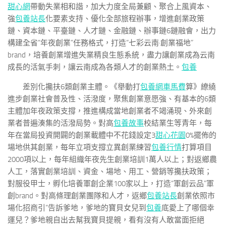
甜心網
帶動失業相和諧，加大力度全局兼顧、聚合上風資本、
強
包養站長
化要素支持、優化全部旅程辦事，增進創業政策
鏈、資本鏈、平臺鏈、人才鏈、金融鏈、辦事鏈6鏈融會，出力
構建全省“年夜創業”任務格式，打造“七彩云南·創業福地”
brand，培養創業增進失業精良生態系統，盡力讓創業成為云南
成長的活氣手刺，讓云南成為各類人才的創業熱土。
包養
差別化攙扶6類創業主體。《舉動打
包養網車馬費
算》繚繞
進步創業社會普及性、活潑度，聚焦創業意愿強、有基本的6類
主體加年夜政策支撐，推進構成當地創業者不竭涌現、外來創
業者普遍湊集的活潑局勢。對高
包養故事
校結業生等青年，每
年在當局投資開闢的創業載體中不花錢設定3
甜心花園
0%擺佈的
場地供其創業，每年立項支撐立異創業練習
包養行情
打算項目
2000項以上，每年組織年夜先生創業培訓1萬人以上；對返鄉農
人工，落實創業培訓、資金、場地、用工、營銷等攙扶政策；
對服役甲士，孵化培養軍創企業100家以上，打造“軍創云品”軍
創brand。對高條理創業團隊和人才，返鄉
包養站長
創業依照市
場化招商引“告訴爹地，爹地的寶貝女兒到
包養
底愛上了哪個幸
運兒？爹地親自出去幫我寶貝提親，看有沒有人敢當面拒絕