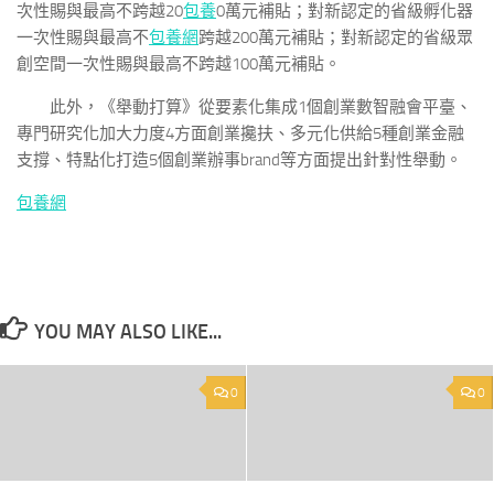
次性賜與最高不跨越20
包養
0萬元補貼；對新認定的省級孵化器
一次性賜與最高不
包養網
跨越200萬元補貼；對新認定的省級眾
創空間一次性賜與最高不跨越100萬元補貼。
此外，《舉動打算》從要素化集成1個創業數智融會平臺、
專門研究化加大力度4方面創業攙扶、多元化供給5種創業金融
支撐、特點化打造5個創業辦事brand等方面提出針對性舉動。
包養網
YOU MAY ALSO LIKE...
0
0