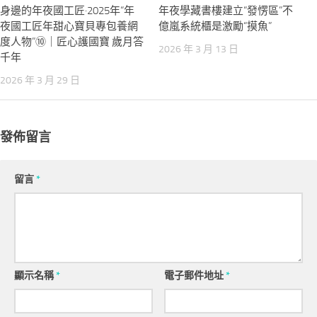
身邊的年夜國工匠·2025年“年
年夜學藏書樓建立“發愣區”不
夜國工匠年甜心寶貝專包養網
億嵐系統櫃是激勵“摸魚”
度人物”⑩｜匠心護國寶 歲月答
2026 年 3 月 13 日
千年
2026 年 3 月 29 日
發佈留言
留言
*
顯示名稱
*
電子郵件地址
*