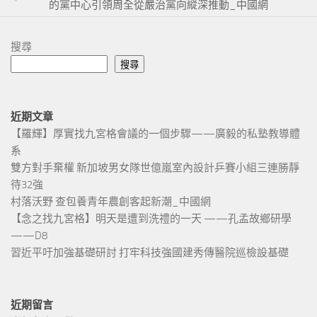
的黨中心引領周全從嚴治黨向縱深推動_中國網
搜尋
搜尋
近期文章
【羅輝】厚實找九宮格會議的一個步驟——廣毅的私塾教導體
系
雙方對手棄權 新加坡男女隊世億嵐室內設計乒賽小組三連勝靜
待32強
村落沃野 查包養青年農創客起新潮_中國網
【念之找九宮格】明天是遭到洗禮的一天 ——孔孟故鄉研學
——D8
習近平吁加強基礎研討 打牢科技強國建秀傳醫院巡檢設基礎
近期留言