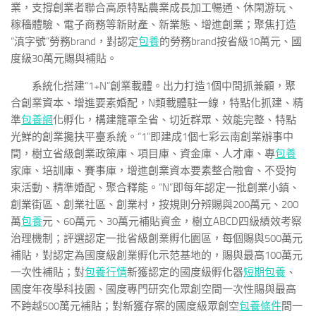
業，支撐創業者聯合高原特點農業成長加工暢通、休閑游玩、
稼穡體驗、電子商務等新財產、新業態、增進創業；聚焦打造
“滇字號”勞務brand，對認定
包養
的勞務brand按省級10萬元、國
度級30萬元賜與補貼。
系統化搭建“1+N”創業載體。出力打造1個中間抓兼顧，聚
合創業資本、增進要素婚配，N類載體駐一線，特點化抓建、精
準
包養網
化孵化，構建籠罩全省、切近群眾、效能完整、特點
光鮮的創業攙扶平臺系統。“1”即建成1個七彩云南創業辦事中
間，樹立省級創業政策庫、項目庫、資金庫、人才庫、專
包養
家庫、培訓庫、賽事庫，增進創業資本要素整合融會、不受拘
束活動、精準婚配、聚合釋能。“N”即每年認定一批創業小鎮、
創業街區、創業社區、創業村，按規則分辨賜與200萬元、200
萬
包養
元、60萬元、30萬元補貼資金，樹立ABCD四級績效考察
治理機制；評選認定一批省級創業孵化園區，每個賜與500萬元
補貼，對認定為國度級創業孵化示范基地的，賜與最高100萬元
一次性補貼；對
包養行情
新獲認定的國度級孵化器
短期包養
、
國度年夜學科技園、國度專門研究化眾創空間一次性賜與最高
不跨越500萬元補貼；對新獲存案的國度級眾創空
包養條件
間一