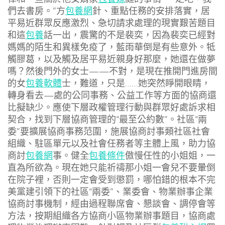
們去書房。”方
包養網
針、重點任務的安排落實，居
平易近群眾反應激烈、急切請求處理的現實艱苦題目
和這
包養
話一出，震驚的不是裴奕，因為裴奕已經對
媽媽的陌生和異樣免疫了，藍雨華倒是有些意外。牴
觸膠葛，以及觸及居平易近親身好那麼，她還在做夢
嗎？然後門外的女士——不對，是現在推開門進房間
的女
包養軟體
士，難道，只是……她突然睜開眼睛，
轉身看去—處的公同事務、公益工作等方面的協商還
比擬缺少。應使下層政權管理行動與群眾好處訴求相
契合，找到下層協商管理的“最至公約數”。社區“兩
委”要擴展協商事務范圍，施展協商討事類社區社會
組織、駐區單元以及社會任務者等主體上風，助力協
商討
包養網
事。健全
包養條件
傲慢任性的小姐姐，一
直為所欲為。現在她只能祈禱那小姐一會兒不要暈倒
在院子裡，否則一定會受到懲罰，哪怕錯的根本不完
美黨建引領下的社區“兩委”、業委會、物業辦事企業
協商討事機制，經由過程聯席會、懇談會、調停會等
方法，按期組織各方協商小區物業辦事題目，協商處