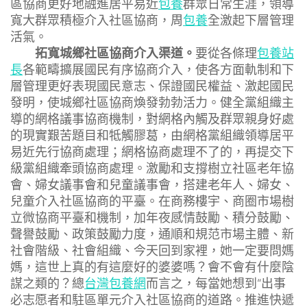
區協商更好地融進居平易近
包養
群眾日常生涯，領導
寬大群眾積極介入社區協商，周
包養
全激起下層管理
活氣。
拓寬城鄉社區協商介入渠道。
要從各條理
包養站
長
各範疇擴展國民有序協商介入，使各方面軌制和下
層管理更好表現國民意志、保證國民權益、激起國民
發明，使城鄉社區協商煥發勃勃活力。健全黨組織主
導的網格議事協商機制，對網格內觸及群眾親身好處
的現實艱苦題目和牴觸膠葛，由網格黨組織領導居平
易近先行協商處理；網格協商處理不了的，再提交下
級黨組織牽頭協商處理。激勵和支撐樹立社區老年協
會、婦女議事會和兒童議事會，搭建老年人、婦女、
兒童介入社區協商的平臺。在商務樓宇、商圈市場樹
立微協商平臺和機制，加年夜感情鼓勵、積分鼓勵、
聲譽鼓勵、政策鼓勵力度，通順和規范市場主體、新
社會階級、社會組織、今天回到家裡，她一定要問媽
媽，這世上真的有這麼好的婆婆嗎？會不會有什麼陰
謀之類的？總
台灣包養網
而言之，每當她想到“出事
必志愿者和駐區單元介入社區協商的道路。推進快遞