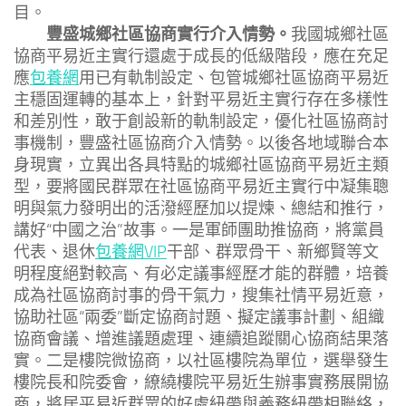
目。
豐盛城鄉社區協商實行介入情勢。
我國城鄉社區
協商平易近主實行還處于成長的低級階段，應在充足
應
包養網
用已有軌制設定、包管城鄉社區協商平易近
主穩固運轉的基本上，針對平易近主實行存在多樣性
和差別性，敢于創設新的軌制設定，優化社區協商討
事機制，豐盛社區協商介入情勢。以後各地域聯合本
身現實，立異出各具特點的城鄉社區協商平易近主類
型，要將國民群眾在社區協商平易近主實行中凝集聰
明與氣力發明出的活潑經歷加以提煉、總結和推行，
講好“中國之治”故事。一是軍師團助推協商，將黨員
代表、退休
包養網VIP
干部、群眾骨干、新鄉賢等文
明程度絕對較高、有必定議事經歷才能的群體，培養
成為社區協商討事的骨干氣力，搜集社情平易近意，
協助社區“兩委”斷定協商討題、擬定議事計劃、組織
協商會議、增進議題處理、連續追蹤關心協商結果落
實。二是樓院微協商，以社區樓院為單位，選舉發生
樓院長和院委會，繚繞樓院平易近生辦事實務展開協
商，將居平易近群眾的好處紐帶與義務紐帶相聯絡，