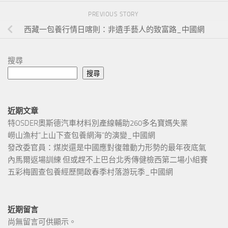
PREVIOUS STORY
西藏一包養行情日喀則：非遺手藝人的致富路_中國網
搜尋
搜尋
近期文章
特OSDER奧斯德汽車材料別產線輔助260多名寶媽失業
嶗山漁村“上山下查包養網海”的演變_中國網
發改委官員：煤炭還是中國應對復雜動力形勢的最年夜底氣
內馬爾返場訓練 但或趕不上巴台北秀傳健檢西第二場小組賽
五彩梅園查包養經歷開啟春季村落游玩季_中國網
近期留言
尚無留言可供顯示。