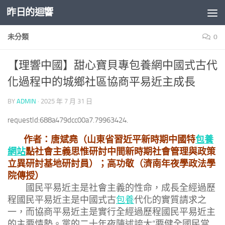
昨日的迴響
Skip to content
未分類
0
【理響中國】甜心寶貝專包養網中國式古代
化過程中的城鄉社區協商平易近主成長
BY
ADMIN
·
2025 年 7 月 31 日
requestId:688a479dcc00a7.79963424.
作者：唐斌堯（山東省習近平新時期中國特
包養
網站
點社會主義思惟研討中間新時期社會管理與政策
立異研討基地研討員）；高功敬（濟南年夜學政法學
院傳授）
國民平易近主是社會主義的性命，成長全經過歷
程國民平易近主是中國式古
包養
代化的實質請求之
一，而協商平易近主是實行全經過歷程國民平易近主
的主要情勢。黨的二十年夜陳述誇大“要健全國民當