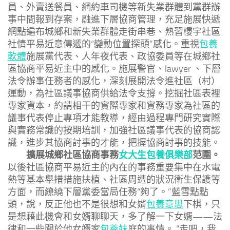
員、外賣送餐員、網約車司機等新失業群體到黨群辦
事中間報到存案，融進下層協商管理，充足施展快遞
網點遍布城鄉和新失業群體走街串巷、熟習樓宇社區
社情平易近意傳遞的“變動位置探頭”感化。重視
包養
軟體
施展黨代表、人年夜代表、政協委員等在城鄉社
區協商平易近主中的感化。施展警官、lawyer 、下層
法令辦事任務者的感化，深刻展開法令進社區（村）
運動，為社區議事協商供給法令支撐。挖掘社區表裡
專家資本，約請相干的實際專家和實務專家為社區的
議事代表停止專項才能教導，經由過程專門研究實際
與實務常識的按期培訓，加強社區議事代表的協商認
識，進步其協商討事的才能，把握協商討事的技能。
擴展城鄉社區協商事務
女大生包養俱樂部
范圍。
以後社區協商平易近主的內在的事務重要集中在水電
熱等基本舉措措施扶植、社區周遭的狀況衛生保護等
方面，而繚繞下層黨委當局任務“夠了。”藍雪點點
頭，說，反正他也不是很想和女婿
包養意思
下棋，只
是想藉此機會和女婿聊聊天，多了解一下女婿——法
律和一些關於他女婿家
包養妹
庭的事情。 “走吧，我