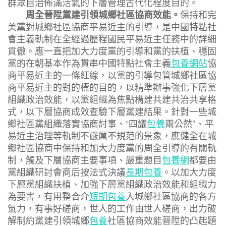
群眾自治佈滿活氣的下層管理古代化程度目的。
周全晉陞黨建引領城鄉社區協商效能。
保持和完
美黨對城鄉社區協商平易近主的引導，是中國特點社
會主義軌制在全經過歷程國民平易近主任務中的詳細
貫徹。應一直把加大力度黨的引導和黨的扶植、穩固
黨的在朝基本作為貫串中國特點社會主義
包養網站
協
商平易近主的一條紅線，以黨的引導包管城鄉社區協
商平易近主的對的標的目的，以精準辦事強化下層黨
組織政治效能，以黨組織為焦點構建共建共治共享格
式，以下層協商成效查驗下層黨建結果。針對一些城
鄉社區黨組織落實協商討事、“四議
包養
兩公然”、平
易近主治理等軌制不嚴厲不規范的景象，應健全在城
鄉社區協商中保持和加大力度黨的周全引導的有關軌
制，觸及下層協商主要事項、嚴重題目
包養網
都要由
黨組織研討會商后按法式決議
長期包養
。以加大力度
下層黨組織扶植、加強下層黨組織政治效能和組織力
為要害，有用整合介
短期包養
入城鄉社區協商的各方
氣力，有事好磋商，世人的工作由世人磋商，出力破
解制約黨建引領城鄉
包養
社區協商效能晉陞的凸起題