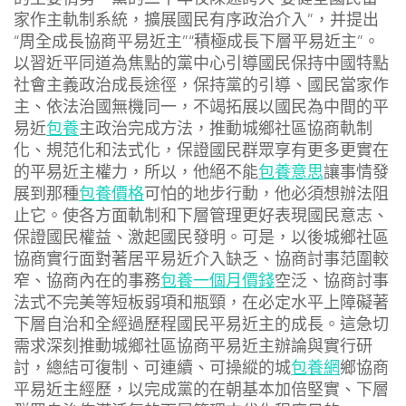
家作主軌制系統，擴展國民有序政治介入”，并提出
“周全成長協商平易近主”“積極成長下層平易近主”。
以習近平同道為焦點的黨中心引導國民保持中國特點
社會主義政治成長途徑，保持黨的引導、國民當家作
主、依法治國無機同一，不竭拓展以國民為中間的平
易近
包養
主政治完成方法，推動城鄉社區協商軌制
化、規范化和法式化，保證國民群眾享有更多更實在
的平易近主權力，所以，他絕不能
包養意思
讓事情發
展到那種
包養價格
可怕的地步行動，他必須想辦法阻
止它。使各方面軌制和下層管理更好表現國民意志、
保證國民權益、激起國民發明。可是，以後城鄉社區
協商實行面對著居平易近介入缺乏、協商討事范圍較
窄、協商內在的事務
包養一個月價錢
空泛、協商討事
法式不完美等短板弱項和瓶頸，在必定水平上障礙著
下層自治和全經過歷程國民平易近主的成長。這急切
需求深刻推動城鄉社區協商平易近主辦論與實行研
討，總結可復制、可連續、可操縱的城
包養網
鄉協商
平易近主經歷，以完成黨的在朝基本加倍堅實、下層