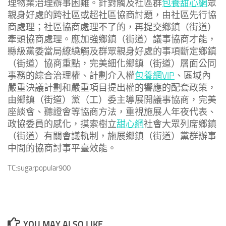
理物業治理辦事困難。針對觸及社區群
包養甜心網
眾
親身好處的跨社區或超社區協商討題，由社區先行協
商處理；社區協商處理不了的，再提交鄉鎮（街道）
牽頭協商處理。應加強鄉鎮（街道）議事協商才能，
縣級黨委當局繚繞觸及群眾親身好處的事項斷定鄉鎮
（街道）協商重點，完美細化鄉鎮（街道）層面公同
事務的綜合治理權、計劃介入權
包養網VIP
、區域內
嚴重決議計劃和嚴重項目提出權的響應的配套政策，
由鄉鎮（街道）黨（工）委主導展開議事協商，完美
座談會、聽證會等協商方法，重視施展人年夜代表、
政協委員的感化，摸索樹立
甜心網
社會大眾列席鄉鎮
（街道）有關會議軌制，施展鄉鎮（街道）黨群辦事
中間的協商討事平臺效能。
TC:sugarpopular900
YOU MAY ALSO LIKE...