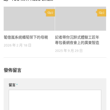
0
0
葡億嵐系統櫃萄架下的母親
記者帶你沉醉式體驗工匠年
專包養網夜會上的廣東智造
2026 年 2 月 18 日
2025 年 9 月 29 日
發佈留言
留言
*