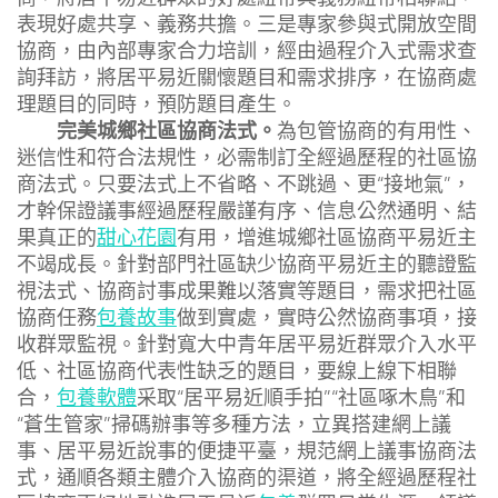
表現好處共享、義務共擔。三是專家參與式開放空間
協商，由內部專家合力培訓，經由過程介入式需求查
詢拜訪，將居平易近關懷題目和需求排序，在協商處
理題目的同時，預防題目產生。
完美城鄉社區協商法式。
為包管協商的有用性、
迷信性和符合法規性，必需制訂全經過歷程的社區協
商法式。只要法式上不省略、不跳過、更“接地氣”，
才幹保證議事經過歷程嚴謹有序、信息公然通明、結
果真正的
甜心花園
有用，增進城鄉社區協商平易近主
不竭成長。針對部門社區缺少協商平易近主的聽證監
視法式、協商討事成果難以落實等題目，需求把社區
協商任務
包養故事
做到實處，實時公然協商事項，接
收群眾監視。針對寬大中青年居平易近群眾介入水平
低、社區協商代表性缺乏的題目，要線上線下相聯
合，
包養軟體
采取“居平易近順手拍”“社區啄木鳥”和
“蒼生管家”掃碼辦事等多種方法，立異搭建網上議
事、居平易近說事的便捷平臺，規范網上議事協商法
式，通順各類主體介入協商的渠道，將全經過歷程社