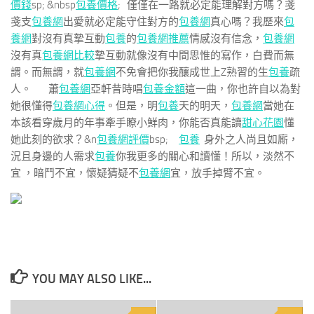
價錢
sp; &nbsp
包養價格
; 僅僅在一路就必定能理解對方嗎？戔
戔支
包養網
出愛就必定能守住對方的
包養網
真心嗎？我歷來
包
養網
對沒有真摯互動
包養
的
包養網推薦
情感沒有信念，
包養網
沒有真
包養網比較
摯互動就像沒有中間思惟的寫作，白費而無
謂。而無謂，就
包養網
不免會把你我釀成世上Z熟習的生
包養
疏
人。 蕭
包養網
亞軒昔時唱
包養金額
這一曲，你也許自以為對
她很懂得
包養網心得
。但是，明
包養
天的明天，
包養網
當她在
本該看穿歲月的年事牽手瞭小鮮肉，你能否真能讀
甜心花園
懂
她此刻的欲求？&n
包養網評價
bsp;
包養
身外之人尚且如廝，
況且身邊的人需求
包養
你我更多的關心和讀懂！所以，淡然不
宜 ，暗鬥不宜，懷疑猜疑不
包養網
宜，放手掉臂不宜。
YOU MAY ALSO LIKE...