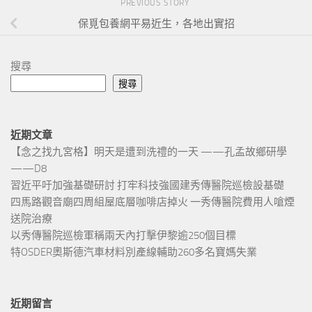
PREVIOUS STORY
保覓包養網平易近生，各地出實招
搜尋
搜尋
近期文章
【念之找九宮格】明天是遭到洗禮的一天 ——孔孟故鄉研學
——D8
習近平吁加強基礎研討 打牢科技強國建秀傳醫院巡檢設基礎
四馬路觀音廟四周組屋底層咖啡店掉火 一秀傳醫院費用人嗆煙
送院治療
以秀傳醫院巡檢軍稱兩天內打擊伊黎逾250個目標
特OSDER奧斯德汽車材料別產線輔助260多名寶媽失業
近期留言