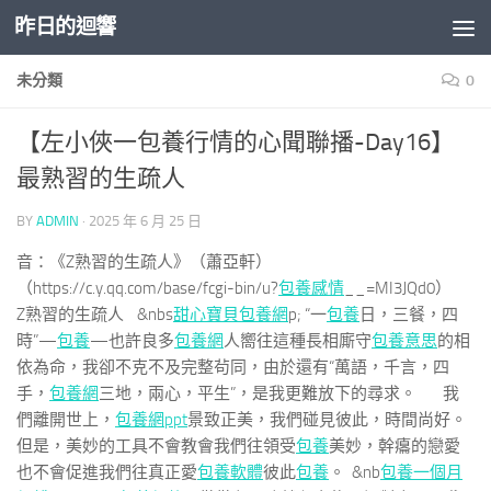
昨日的迴響
Skip to content
未分類
0
【左小俠一包養行情的心聞聯播-Day16】
最熟習的生疏人
BY
ADMIN
·
2025 年 6 月 25 日
音：《Z熟習的生疏人》（蕭亞軒）
（https://c.y.qq.com/base/fcgi-bin/u?
包養感情
__=MI3JQd0）
Z熟習的生疏人 &nbs
甜心寶貝包養網
p; “一
包養
日，三餐，四
時”—
包養
—也許良多
包養網
人嚮往這種長相廝守
包養意思
的相
依為命，我卻不克不及完整茍同，由於還有“萬語，千言，四
手，
包養網
三地，兩心，平生”，是我更難放下的尋求。 我
們離開世上，
包養網ppt
景致正美，我們碰見彼此，時間尚好。
但是，美妙的工具不會教會我們往領受
包養
美妙，幹癟的戀愛
也不會促進我們往真正愛
包養軟體
彼此
包養
。 &nb
包養一個月