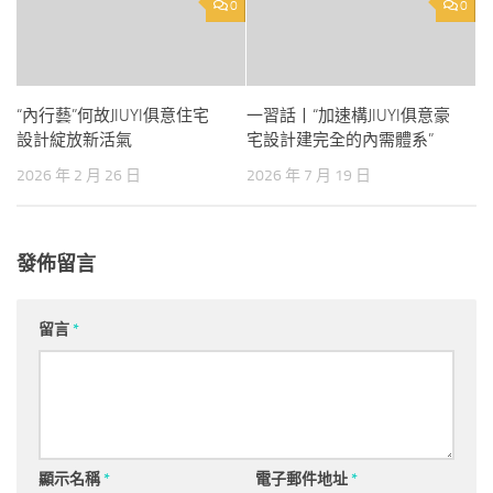
0
0
“內行藝”何故JIUYI俱意住宅
一習話丨“加速構JIUYI俱意豪
設計綻放新活氣
宅設計建完全的內需體系”
2026 年 2 月 26 日
2026 年 7 月 19 日
發佈留言
留言
*
顯示名稱
*
電子郵件地址
*