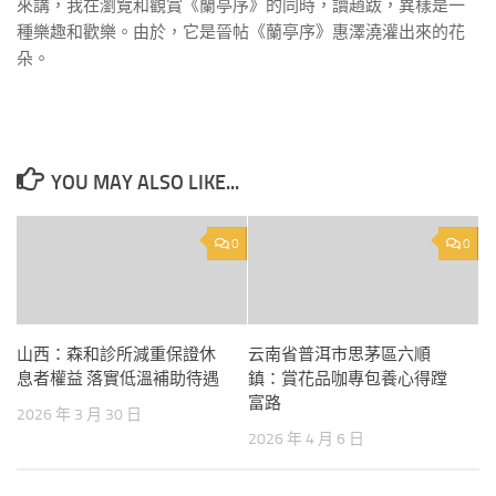
來講，我在瀏覽和觀賞《蘭亭序》的同時，讀趙跋，異樣是一
種樂趣和歡樂。由於，它是晉帖《蘭亭序》惠澤澆灌出來的花
朵。
YOU MAY ALSO LIKE...
0
0
山西：森和診所減重保證休
云南省普洱市思茅區六順
息者權益 落實低溫補助待遇
鎮：賞花品咖專包養心得蹚
富路
2026 年 3 月 30 日
2026 年 4 月 6 日