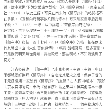
內府蘭亭敘八闊九修本》有japan(日本)人長尾甲（1864-1942）
跋，跋中寫道“予與定武諸本對校”（見《蘭亭異集》，東京玄美
社，1990）。以此三語，可見在南宋時《蘭亭序》的帖與拓不
在多數。《宣和內府蘭亭敘八闊九修本》有宋趙家皇帝后裔趙
子菘（？—1132）一跋，跋中講道：“宋徽宗內府之物，……。
理宗賜，賈平章稧帖一百十七種其一也”。賈平章即南宋后期權
相賈似道（1213-1275）。在十三世紀中后期，賈平章竟然有
《蘭亭序》稧帖一百十七種，可見《蘭亭序》的帖、拓在兩宋
何其豐盛。查《宋史·賈似道傳》，稱賈“酷嗜寶玩，建多寶閣”。
只是我們明天無從得知，賈被殺后，那些稧帖，不知流浪到了
何方？
汗青多吊詭，《蘭亭序》也多難多災。幸虧，幸虧，中日
兩都城愛好崇拜《蘭亭序》。自唐尤其是宋之后，保存于世的
宋元函牘,哪一家沒有《蘭亭序》的血脈？古人將“神龍本”（現躲
北京故宮博物院）奉為《蘭亭序》帖之圭臬，但其他諸本一樣
主要。譬如本文幾回再三提到的石拓《定武蘭亭敘》（據稱為
歐陽詢臨，唐人初刻）就很是可貴。此本可貴還在于留有趙孟
頫的十三通跋。趙的十三通跋，統統精妙。于一個書秘訣外人