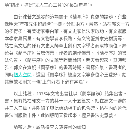
議”指出，這是“文人三心二意”的“長短無準”。
由郭沫若文激發的這場關于《蘭亭序》真偽的論辨，有些
像明天“年夜先生辨論會”一樣，分紅兩方。當然，站在郭文一方
的多得多，有美術家宗白華、有文史家信法家啟功、有文獻版
本學家趙萬里、有文物學者李長路、有文物鑒賞家史樹清等。
站在高文后的僅有文史大師章士釗和文字學者商承祚兩位。繚
繞著《蘭亭序》晉唐佈景、作者的創作佈景、《蘭亭序》的書
法佈景、《蘭亭序》的文蘊等睜開論辨，明天看起來，煞時都
雅。郭文在質疑《蘭亭序》的書寫時期、書寫佈景、書寫者的
同時
個人空間
，還因《蘭亭序》被唐太宗等多位帝王愛好，給
其無故地附加一條“上有好者下必有甚焉”。
以上諸種，1973年文物出書社以《蘭亭論辨》結集出書。
書，集有站在郭文一方的共十一人十五篇文、站在高文一邊的
共三人三篇，并附錄了與此話題相干的包含碑、帖在內的晉代
書法圖版數十件，此圖版明天看起來，極具書法史意義。
論辨之后，啟功檢查與錢鐘書的認知