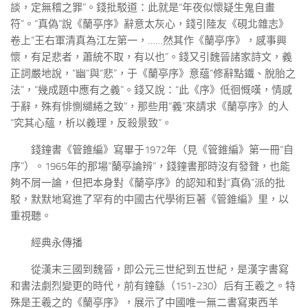
談，定無稽之罪”。錢批駁道：此就是“年夜似懷疑生鬼自畫
符”。“真偽”說《蘭亭序》辭意太灰心，錢引陸友《硯北雜志》
卷上“王右軍清真為江左第一，……然其作《蘭亭序》，感事興
懷，有足悲者，蕭統不取，有以也”。錢又引魏晉諸家詩文，義
正詞嚴地說，“幽”與“悲”，于《蘭亭序》意蘊“修辭點鐵、脫胎之
法”，“幾成題中應有之義”。錢又說：“此《序》低徊慨嘆，情感
于辭，殊有悱惻繾綣之致”，那些用“義”來請求《蘭亭序》的人
“究其心蘊，析以義理，反殺景致”。
錢鐘書《管錐編》寫畢于1972年（見《管錐編》第一冊“自
序”）。1965年的那場“蘭亭論辨”，錢鐘書那時沒有發聲，也能
夠不屑一論，但把本身對《蘭亭序》的認知和對“真偽”派的批
駁，默默地寫進了罕有的中國古代學術巨著《管錐編》里，以
重視聽。
經典永傳播
從漢末三國到魏晉，即公元三世紀到五世紀，是漢字書寫
和書法劇烈變更的時代，前有鐘繇（151-230）后有王羲之。特
殊是王羲之的《蘭亭序》，展示了中國唯一無二書寫東西羊