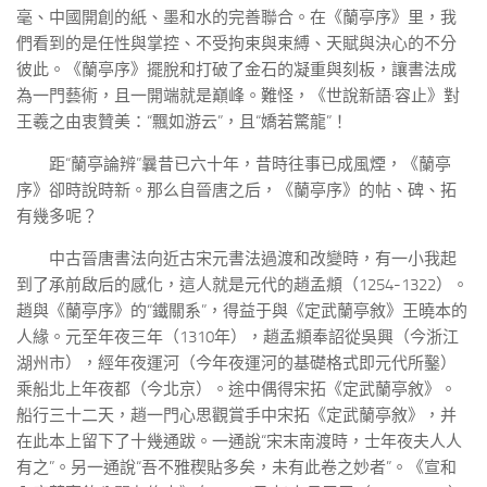
毫、中國開創的紙、墨和水的完善聯合。在《蘭亭序》里，我
們看到的是任性與掌控、不受拘束與束縛、天賦與決心的不分
彼此。《蘭亭序》擺脫和打破了金石的凝重與刻板，讓書法成
為一門藝術，且一開端就是巔峰。難怪，《世說新語·容止》對
王羲之由衷贊美：“飄如游云”，且“嬌若驚龍”！
距“蘭亭論辨”曩昔已六十年，昔時往事已成風煙，《蘭亭
序》卻時說時新。那么自晉唐之后，《蘭亭序》的帖、碑、拓
有幾多呢？
中古晉唐書法向近古宋元書法過渡和改變時，有一小我起
到了承前啟后的感化，這人就是元代的趙孟頫（1254-1322）。
趙與《蘭亭序》的“鐵關系”，得益于與《定武蘭亭敘》王曉本的
人緣。元至年夜三年（1310年），趙孟頫奉詔從吳興（今浙江
湖州市），經年夜運河（今年夜運河的基礎格式即元代所鑿）
乘船北上年夜都（今北京）。途中偶得宋拓《定武蘭亭敘》。
船行三十二天，趙一門心思觀賞手中宋拓《定武蘭亭敘》，并
在此本上留下了十幾通跋。一通說“宋末南渡時，士年夜夫人人
有之”。另一通說“吾不雅稧貼多矣，未有此卷之妙者”。《宣和