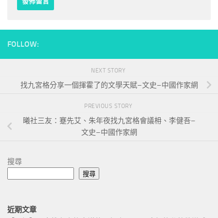
FOLLOW:
NEXT STORY
找九宮格分享一個揮霍了的文學天賦–文史–中國作家網
PREVIOUS STORY
曦社三友：蹇先艾、朱年夜找九宮格會議枏、李健吾–
文史–中國作家網
搜尋
搜尋
近期文章