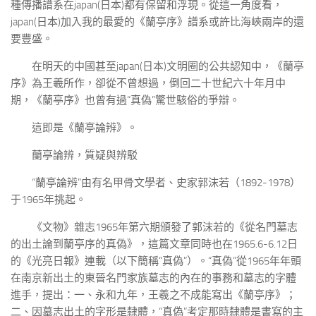
種傳播譜系在japan(日本)都有保留和浮現。從這一角度看，
japan(日本)加入我的最愛的《蘭亭序》譜系或許比海峽兩岸的還
要豐盛。
在明天的中國甚至japan(日本)文明圈的公共認知中，《蘭亭
序》為王羲所作，卻從不曾想過，倒回二十世紀六十年月中
期，《蘭亭序》也曾有過“真偽”驚世駭俗的爭辯。
這即是《蘭亭論辨》。
蘭亭論辨，質疑與辨駁
“蘭亭論辨”由有名甲骨文學者、史家郭沫若（1892-1978）
于1965年挑起。
《文物》雜志1965年第六期頒發了郭沫若的《從名門墓志
的出土論到蘭亭序的真偽》，這篇文章同時也在1965.6-6.12日
的《光亮日報》連載（以下簡稱“真偽”）。“真偽”從1965年年頭
在南京新出土的東晉名門家族墓志的內在的事務和墓志的字體
進手，提出：一、永和九年，王羲之不成能寫出《蘭亭序》；
二、因墓志出土的字形是隸體，“真偽”考定那時隸體是書寫的主