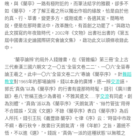
魄，與《蘭亭》一路有極附近的，而筆法結字的雅觀，卻多不
如《蘭亭》，才了解王羲之所以獨出作祖的緣故，恰是由於他
的真、行、草書，變更多方，或剛或柔，各適其宜。簡略地
說，便是在那時書法中，改革醜化，有首創之功罷了。”與啟功
此文撰寫的年夜致時代，2002年《文物》出書社出書的《第五
屆中國書法史論國際研究會論文集》，啟功此文以頭條收錄此
中。
“蘭亭論辨”的局外人錢鐘書，在《管錐編》第三冊“全上古
三代秦漢三國六朝文”之一〇五“全晉文卷二二”、一〇六“全晉專
論王羲之。此中一〇六“全晉文卷二六”專論《蘭亭序》。針
舞蹈
教室
對1965年的那場論辨，錢以本身的廣博，逐一辨
交流
誣。
郭氏“真偽”以為《蘭亭序》的行書有違那時時髦，錢引《廣川書
跋》卷八“世稱王逸少為書祖，不雅其遣文……字
交流
有同處，創
為別體”。“真偽”派以為《蘭亭序》“天朗氣清”、“絲竹管弦”用得
不合錯誤，又說《文選》不錄《蘭亭序》表白《蘭亭序》為后
人所托，錢引王阮《義豐錄·蘭亭》七律《序》云：“時晉中市政
不綱，春行秋令，故書曰‘天朗氣清’，得《年齡》之旨，蕭統不
悟，不以進《選》”。錢說，“真偽”一派的這種狀態“以無稽之