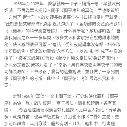
1965年至2025年，倏忽就是一甲子。論辨一事，早就灰飛
煙滅，不再為眾人提起。關于《蘭亭序》的真偽，早也給質疑
一方判了“逝世刑”。啟功師長教師暮年在《口述自傳》里就講：
“此刻想起來我那時也夠亂說八道的了”。啟功那時文章的標題叫
《〈蘭亭〉的科學應當廢除》。什么科學呢？啟功那時說：“自
唐代何延之以一千多年間，很多文人和書家把它說的越來越奧
秘，使人感到很是可厭。”這話，從年夜處講本沒有錯，錯在啟
功所舉的例，好比啟功責備“永字八法”，以為“永”字“成了神像的
帽子”，接著又譏笑說“假設《蘭亭》原文當日以‘癸丑年’起句，
那么必定要說‘癸字九法’了。”幸虧，具有年夜聰明年夜學問的啟
功師長教師，不單改正了曩昔的這些說法，並且做了一系列關
于《蘭亭序》的考辨，此中《〈蘭亭帖〉考》最為扎實和主
要。
針對1965年“真偽”一文中關于隸、行分歧時代而判《蘭亭
序》為偽一說，啟功寫道：“至于書法，簡札和碑版，各有其
體。……今西陲陸續發明漢晉翰札墨跡，此中晉人翰札，行草為
多，就是真書，也與碑版異勢，并且也不作《二爨》之體，更
加可以證實，其用分歧，體即有別。且出土翰札中，行書體