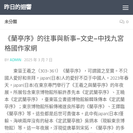
昨日的迴響
Skip to content
未分類
0
《蘭亭序》的往事與新事–文史–中找九宮
格國作家網
BY
ADMIN
·
2025 年 3 月 7 日
東晉王羲之（303-361）《蘭亭序》，可謂國之至寶。不只
國人愛好和崇拜，japan(日本)人的愛好不亞于中國人。2023年春
天，japan(日本)在東京專門舉行了《王羲之與蘭亭序》的年夜
展。所展包含東京博物館所躲許彥先本《定武蘭亭序》、王曉
本《定武蘭亭序》，臺東區立書道博物館躲韓珠傳本《定武蘭
亭序》；東京博物館所躲傳褚遂良所摹的《蘭亭序》、王鐸臨
《蘭亭序》等。這些都是后世可貴復本。此中有japan(日本)僅
躲、海峽兩岸沒有的秘本《定武蘭亭敘》吳炳本（現躲東京博
物館）等。這一年夜展，浮現從唐摹到宋拓，《蘭亭序》的多