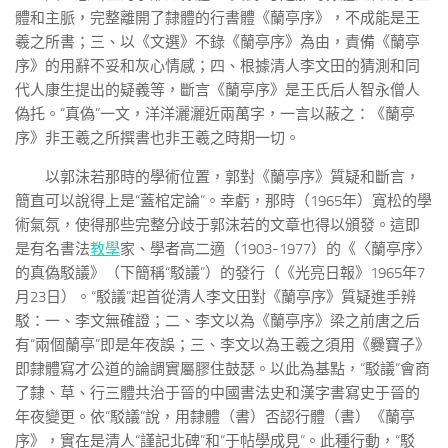
體和主脈，完整離開了隸體的行書體《蘭亭序》，不成能是王
羲之所書；三、以《文選》不錄《蘭亭序》為由，責備《蘭亭
序》的用辭不妥和灰心情感；四、根據清人李文田的猜測和同
代人康生提出的疑義等，斷言《蘭亭序》是王氏后人智永僧人
偽托。“真偽”一文，洋洋灑灑近兩萬字，一言以蔽之：《蘭亭
序》非王羲之所撰書也非王羲之時期一切。
以郭沫若那時的學術位置，郭對《蘭亭序》質疑和斷言，
簡直可以說得上是“蓋棺定論”。幸虧，那時（1965年）寬松的學
術氣氛，使得那些完整分歧于郭沫若的文章也得以頒發。這即
是有名書法
教學
家、學者高二適（1903-1977）的《〈蘭亭序〉
的真偽駁議》（下簡稱“駁議”）的發行（《光亮日報》1965年7
月23日）。“駁議”起首從清人李文田對《蘭亭序》質疑進手辨
駁：一、李文無確證；二、李文以為《蘭亭序》梁之前唐之后
有“兩個蘭亭”即是年夜誤；三、李文以為王羲之須用《爨寶子》
即隸體寫才公道的論調實屬膠住鼓瑟。以此為基點，“駁議”會商
了隸、草、行三體共治于晉的中國書法史和漢字書寫史于晉的
年夜變更。依“駁議”說，用隸體（書）否認行體（書）《蘭亭
序》，實在是清人“謹記北碑”和“于帖學成見”。此種行動，“駁