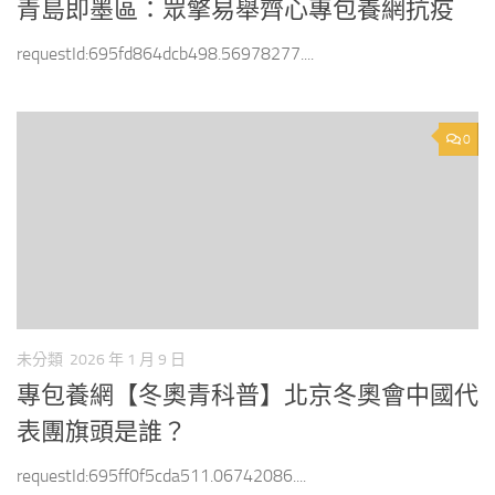
青島即墨區：眾擎易舉齊心專包養網抗疫
requestId:695fd864dcb498.56978277....
0
未分類
2026 年 1 月 9 日
專包養網【冬奧青科普】北京冬奧會中國代
表團旗頭是誰？
requestId:695ff0f5cda511.06742086....