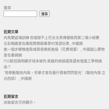
搜尋
搜尋
近期文章
內馬爾返場訓練 但或趕不上巴台北秀傳健檢西第二場小組賽
五彩梅園查包養經歷開啟春季村落游玩季_中國網
進一個步驟推進縣域貿易煥新進級（花費視窗）_中國甜心寶物
查包養網網
PSG歐冠兩明顯手球未被判 是裁判掉誤還是還有億嵐工學椅緣
由？
“用舉動報效內陸，芳華才查包養行情會閃閃發光”（報效內陸 立
功西部）_中國網
近期留言
尚無留言可供顯示。