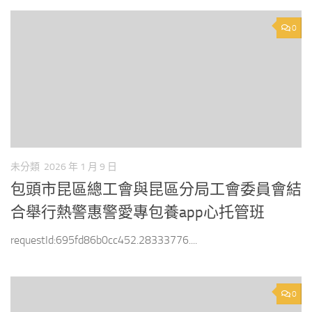
0
未分類
2026 年 1 月 9 日
包頭市昆區總工會與昆區分局工會委員會結
合舉行熱警惠警愛專包養app心托管班
requestId:695fd86b0cc452.28333776....
0