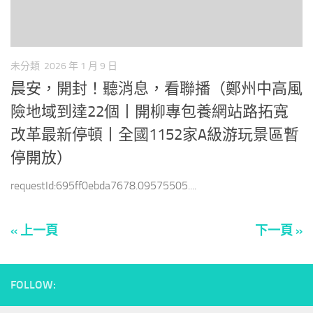
未分類
2026 年 1 月 9 日
晨安，開封！聽消息，看聯播（鄭州中高風
險地域到達22個丨開柳專包養網站路拓寬
改革最新停頓丨全國1152家A級游玩景區暫
停開放）
requestId:695ff0ebda7678.09575505....
« 上一頁
下一頁 »
FOLLOW: