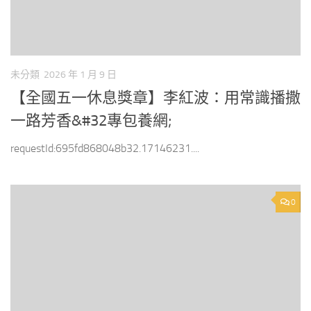
未分類
2026 年 1 月 9 日
【全國五一休息獎章】李紅波：用常識播撒
一路芳香&#32專包養網;
requestId:695fd868048b32.17146231....
0