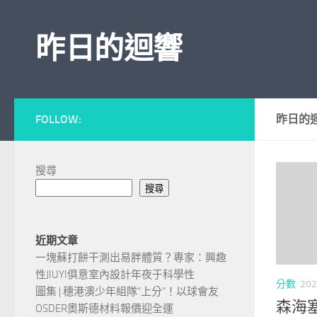
Skip to content
昨日的迴響
FOLLOW:
昨日的
搜尋
搜尋
近期文章
一塊蘇打餅干測出易胖體質？專家：興趣
性JIUYI俱意室內設計年夜于科學性
分數
202
圖集 | 穗港澳少年組隊“上分“！以球會友
森海塞
OSDER奧斯德材料報價迎全運