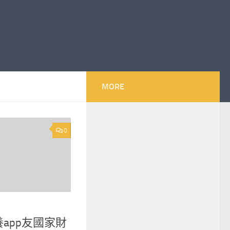
MORE
0
app友國家財