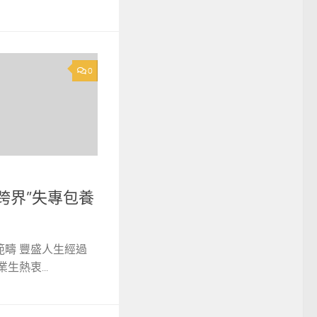
0
跨界”失專包養
範疇 豐盛人生經過
生熱衷...