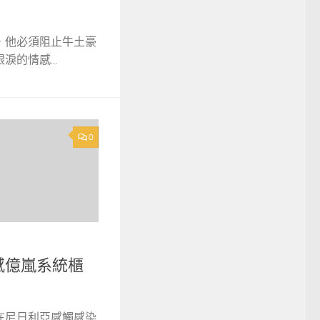
，他必須阻止牛土豪
的情感...
0
感億嵐系統櫃
在尼日利亞感觸感染