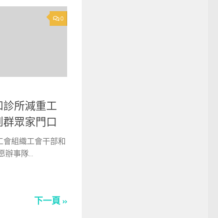
0
和診所減重工
到群眾家門口
工會組織工會干部和
辦事隊...
下一頁 »