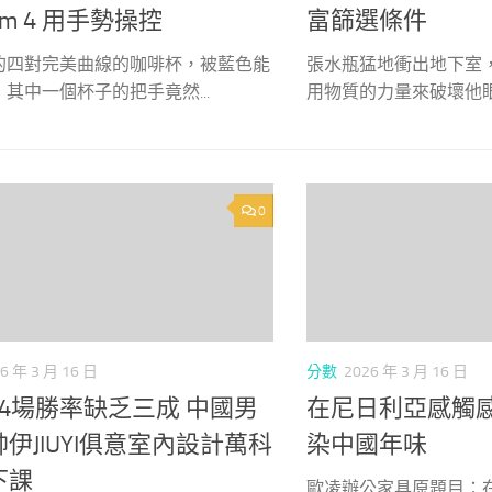
m 4 用手勢操控
富篩選條件
的四對完美曲線的咖啡杯，被藍色能
張水瓶猛地衝出地下室
其中一個杯子的把手竟然...
用物質的力量來破壞他眼淚
0
6 年 3 月 16 日
分數
2026 年 3 月 16 日
14場勝率缺乏三成 中國男
在尼日利亞感觸
伊JIUYI俱意室內設計萬科
染中國年味
下課
歐凌辦公家具原題目：