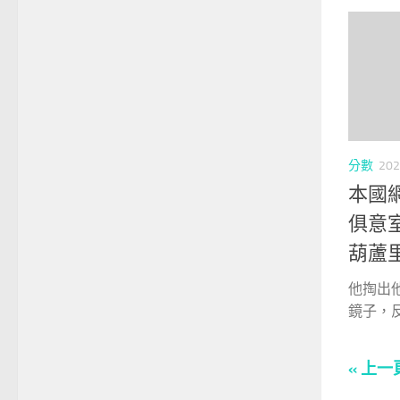
分數
202
本國網
俱意
葫蘆
他掏出
鏡子，反
« 上一