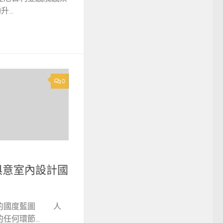
...
0
I俱意室內設計國
的國度藍圖 人
何環節...