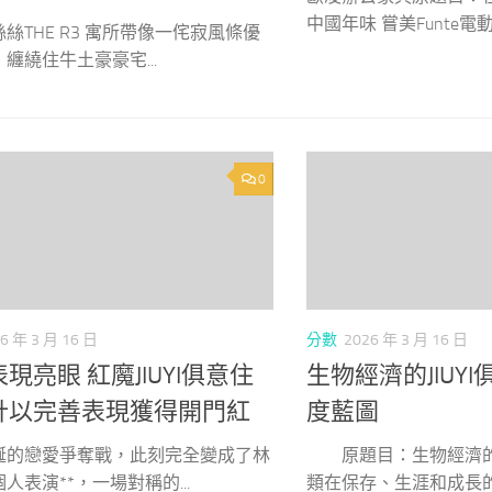
中國年味 嘗美Funte電動升
絲THE R3 寓所帶像一侘寂風條優
纏繞住牛土豪豪宅...
0
6 年 3 月 16 日
分數
2026 年 3 月 16 日
現亮眼 紅魔JIUYI俱意住
生物經濟的JIUY
計以完善表現獲得開門紅
度藍圖
誕的戀愛爭奪戰，此刻完全變成了林
原題目：生物經濟
人表演**，一場對稱的...
類在保存、生涯和成長的任