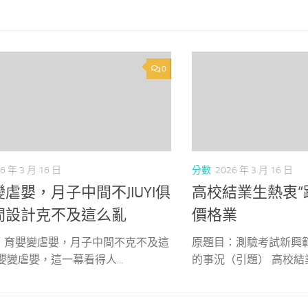
0
6 年 3 月 16 日
分數
2026 年 3 月 16 日
虐嬰，月子中間不JIUYI俱
高校結業生熱衷“
間設計克不及這么亂
價格業
：育嬰變虐嬰，月子中間不克不及這
原題目：測驗考試新興
嬰變虐嬰，這一幕看得人...
的事況（引題） 高校結業