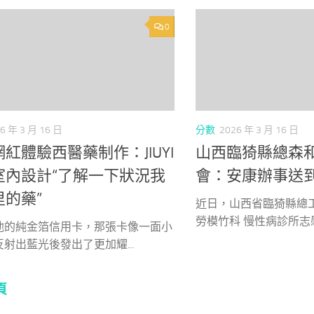
0
6 年 3 月 16 日
分數
2026 年 3 月 16 日
紅體驗西醫藥制作：JIUYI
山西臨猗縣總森
室內設計“了解一下狀況我
會：安康辦事送
里的藥”
近日，山西省臨猗縣總
勞模竹科 慢性病診所志愿
他的純金箔信用卡，那張卡像一面小
射出藍光後發出了更加耀...
頁