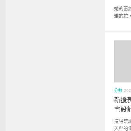
她的蕾絲
雅的蛇，
分數
202
新援表
宅設
這場荒
天秤的個