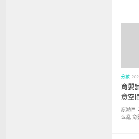
分數
202
育嬰變
意空
原題目
么亂 育