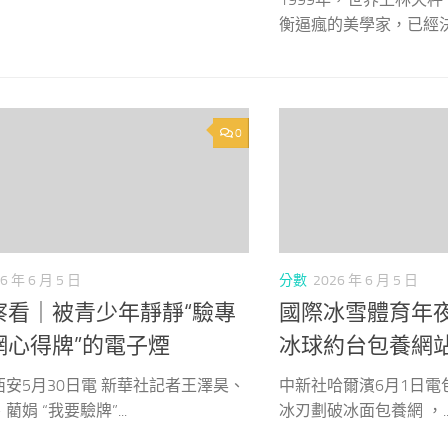
衡逼瘋的美學家，已經決定
0
6 年 6 月 5 日
分數
2026 年 6 月 5 日
察看｜被青少年靜靜“驗專
國際冰雪體育年
網心得牌”的電子煙
冰球約台包養網
安5月30日電 新華社記者王澤昊、
中新社哈爾濱6月1日電包
娟 “我要驗牌”...
冰刃劃破冰面包養網 ，..