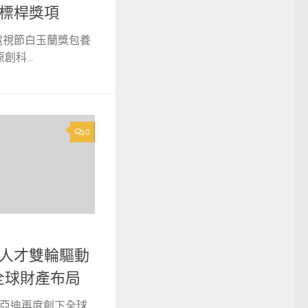
夜標桿獎項
海電視節白玉蘭獎包養
科...
0
與人才雙輪驅動
全球財產布局
比亞迪再度創下全球