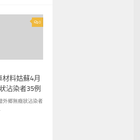
0
車材料姑蘇4月
狀沾染者35例
增外鄉無癥狀沾染者
.