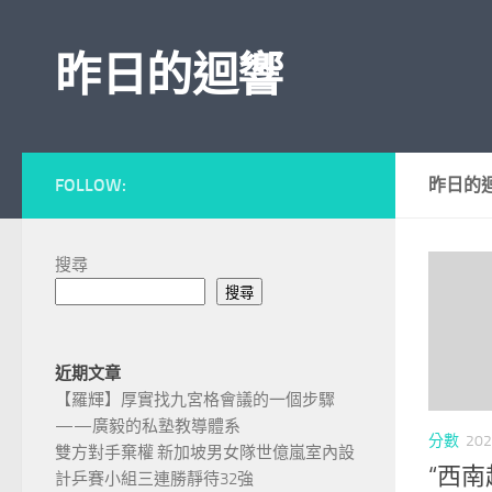
Skip to content
昨日的迴響
FOLLOW:
昨日的
搜尋
搜尋
近期文章
【羅輝】厚實找九宮格會議的一個步驟
——廣毅的私塾教導體系
分數
202
雙方對手棄權 新加坡男女隊世億嵐室內設
“西
計乒賽小組三連勝靜待32強