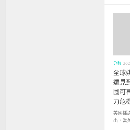
分數
202
全球
遠見
國可
力危
美國播
出，當美