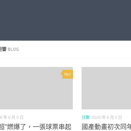
迴響
BLOG
0
6 年 6 月 5 日
分數
2026 年 6 月 5 日
南超”燃爆了，一張球票串起
國產動畫初次同