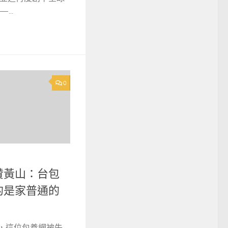
...
0
贊黃山：台包
的是家普通的
秤，這位包養網被失