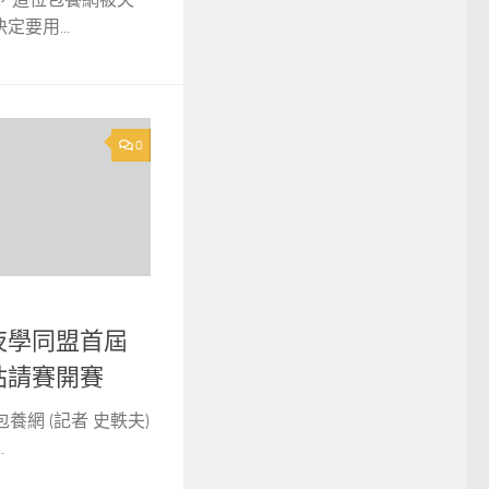
要用...
0
夜學同盟首屆
站請賽開賽
養網 (記者 史軼夫)
.