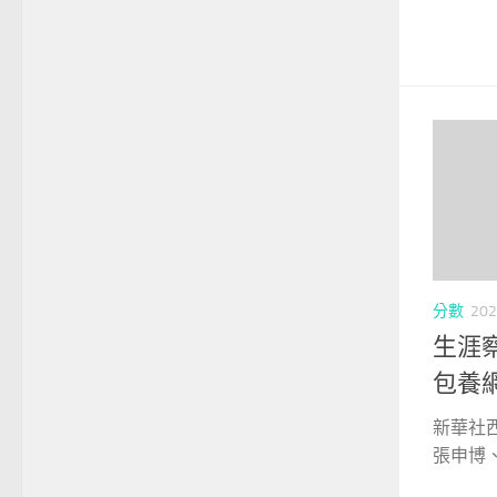
分數
202
生涯
包養
新華社西
張申博、藺