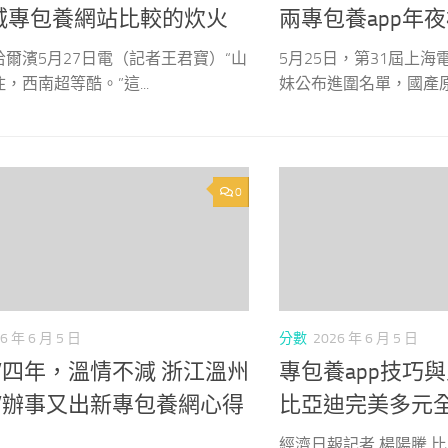
城專包養網站比較的炊火
兩專包養app年
哈爾濱5月27日電（記者王君寶）“山
5月25日，第31屆上
，西南超等酷。”這...
妹公布進圍名單，國產原創
0
6 年 6 月 5 日
分數
2026 年 6 月 5 日
”四年，溫情不減 浙江溫州
專包養app技巧
新”辦事又出新專包養網心得
比亞迪完美多元
經濟日報記者 楊陽騰 