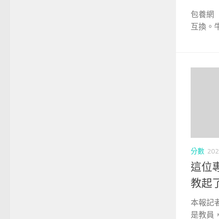
包養網
互換。牛
分數
202
這位
教起
本報記者
是教員，