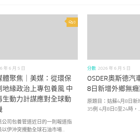
0
6 年 6 月 5 日
分數
2026 年 6 月 5 日
媒體聚焦｜美媒：從環保
OSDER奧斯德汽
到地緣政治上專包養風 中
8日新增外鄉無癥
再生動力計謀應對全球動
原題目：姑蘇4月8日新
機
35例 4月8日0至24時，..
送公司包養管道近日的一則報道指
以伊沖突攪動全球石油市場...