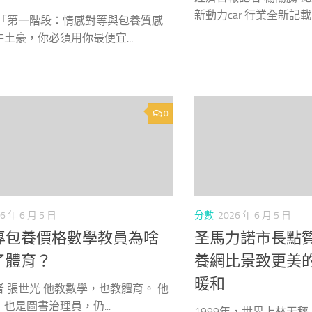
新動力car 行業全新記載—
 「第一階段：情感對等與包養質感
土豪，你必須用你最便宜...
0
6 年 6 月 5 日
分數
2026 年 6 月 5 日
專包養價格數學教員為啥
圣馬力諾市長點
了體育？
養網比景致更美
暖和
 張世光 他教數學，也教體育。 他
也是圖書治理員，仍...
1999年，世界上林天