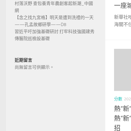
村落沃野 查包養青年農創客起新潮_中國
一座
網
新華社
【念之找九宮格】明天是遭到洗禮的一天
海關不住
——孔孟故鄉研學——D8
習近平吁加強基礎研討 打牢科技強國建秀
傳醫院巡檢設基礎
近期留言
尚無留言可供顯示。
分數
202
熱“新
熱“
招