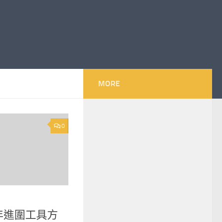
MORE
0
年進圍工具方