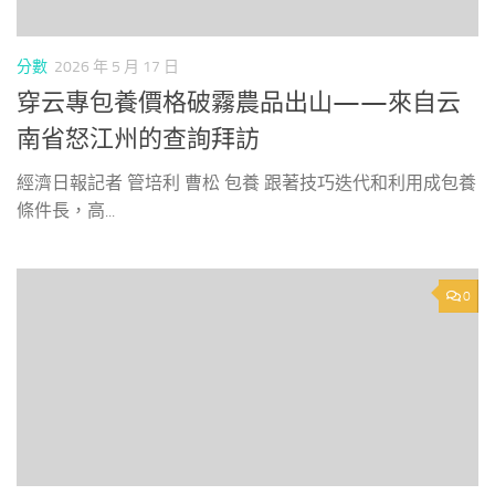
分數
2026 年 5 月 17 日
穿云專包養價格破霧農品出山——來自云
南省怒江州的查詢拜訪
經濟日報記者 管培利 曹松 包養 跟著技巧迭代和利用成包養
條件長，高...
0