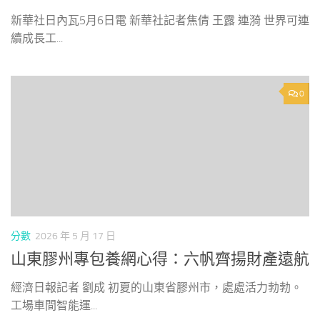
新華社日內瓦5月6日電 新華社記者焦倩 王露 連漪 世界可連
續成長工...
0
分數
2026 年 5 月 17 日
山東膠州專包養網心得：六帆齊揚財產遠航
經濟日報記者 劉成 初夏的山東省膠州市，處處活力勃勃。
工場車間智能運...