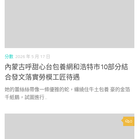
分數
2026 年 5 月 17 日
內蒙古呼甜心台包養網和浩特市10部分結
合發文落實勞模工匠待遇
她的蕾絲絲帶像一條優雅的蛇，纏繞住牛土包養 豪的金箔
千紙鶴，試圖進行...
0