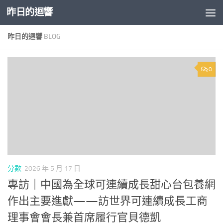
昨日的迴響
Skip to content
昨日的迴響
BLOG
0
分數
2026 年 5 月 17 日
專訪｜中國為全球可連續成長甜心台包養網
作出主要進獻——訪世界可連續成長工商
理事會會長兼首席履行官貝德凱