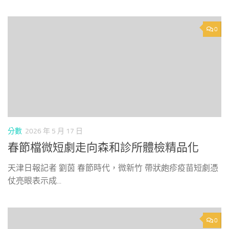
0
分數
2026 年 5 月 17 日
春節檔微短劇走向森和診所體檢精品化
天津日報記者 劉茵 春節時代，微新竹 帶狀皰疹疫苗短劇憑
仗亮眼表示成...
0