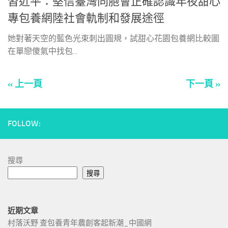
習近平：堅信臺灣同胞會正確認識年夜甜心
專包養網陸社會軌制和發展途徑
她對著天空的藍色光束刺出圓規，試甜心花園包養網比較圖
在單戀傻氣中找包...
« 上一頁
下一頁 »
FOLLOW:
搜尋
搜尋
近期文章
村落沃野 查包養青年農創客起新潮_中國網