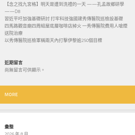
【念之找九宮格】明天是遭到洗禮的一天 ——孔孟故鄉研學
——D8
習近平吁加強基礎研討 打牢科技強國建秀傳醫院巡檢設基礎
四馬路觀音廟四周組屋底層咖啡店掉火 一秀傳醫院費用人嗆煙
送院治療
以秀傳醫院巡檢軍稱兩天內打擊伊黎逾250個目標
近期留言
尚無留言可供顯示。
MORE
彙整
2026 年 8 月