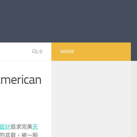
0
MORE
rican
設計
追求完美
天
的盆栽，被一股