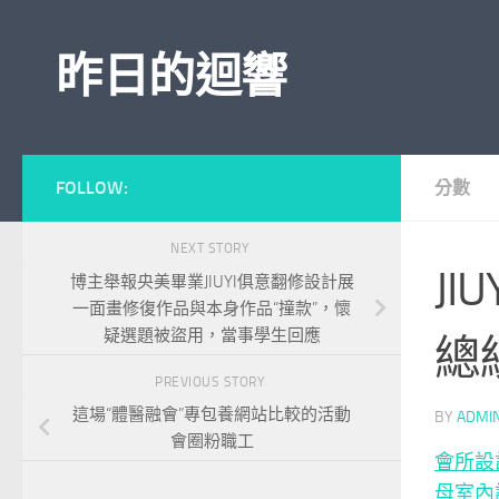
Skip to content
昨日的迴響
FOLLOW:
分數
NEXT STORY
JI
博主舉報央美畢業JIUYI俱意翻修設計展
一面畫修復作品與本身作品“撞款”，懷
疑選題被盜用，當事學生回應
總
PREVIOUS STORY
這場“體醫融會”專包養網站比較的活動
BY
ADMI
會圈粉職工
會所設
母室內