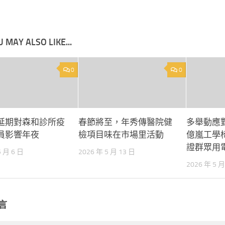
 MAY ALSO LIKE...
0
0
延期對森和診所疫
春節將至，年秀傳醫院健
多舉動應對
員影響年夜
檢項目味在市場里活動
億嵐工學
證群眾用
5 月 6 日
2026 年 5 月 13 日
2026 年 5 月
言