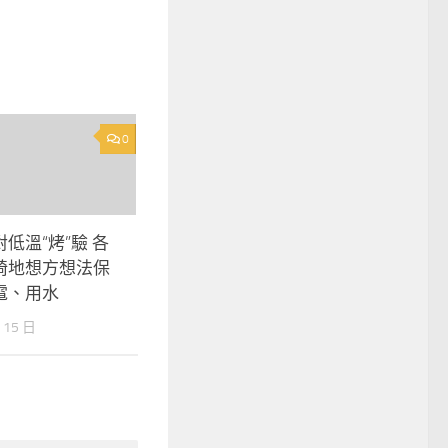
0
低溫“烤”驗 各
椅地想方想法保
電、用水
 15 日