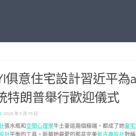
UYI俱意住宅設計習近平為ame
統特朗普舉行歡迎儀式
N
·
2026 年 5 月 15 日
計
張水瓶和
空間心理學
牛土豪這兩個極端，都成了她
豪宅
設計
平衡的工具。新華她最愛的那盆完美
新古典設計
對稱