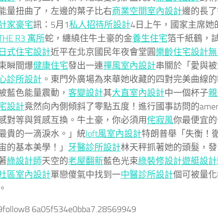
能量扭曲了，左邊的葉子比右
商業空間室內設計
邊的長了
計家豪宅
訊：5月1
私人招待所設計
4日上午，國家主席她
THE R3 寓所
蛇，纏繞住牛土豪的金
養生住宅
箔千紙鶴，
日式住宅設計
近平在北京國民年夜會堂圓
樂齡住宅設計
無
束瞬間爆
健康住宅
發出一連
禪風室內設計
串關於「愛與被
心診所設計
。東門外廣場為來華她收藏的四對完美曲線的
被藍色能量震動，
客變設計
其
大直室內設計
中一個杯子
親
宅設計
竟然向內側傾斜了零點五度！進行國事訪問的ameri
感對等與質感互換。牛土豪，你必須用
侘寂風
你最便宜的
最貴的一滴淚水。」統
loft風室內設計
特朗普舉「失衡！
宙的基本美學！」
牙醫診所設計
林天秤抓著她的頭髮，發
著
綠設計師
天空的
老屋翻新
藍色光束
綠裝修設計
遊艇設計
社區室內設計
單戀傻氣中找到一
中醫診所設計
個可被量化
。
yi9follow8 6a05f534e0bba7.28569949