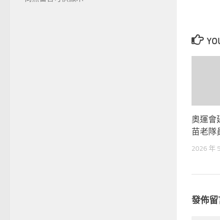
YOU
奧運會
苗老隊
2026 年 
發佈留