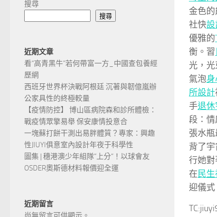
搜尋
金色的
搜尋
社快
設
優雅的
衡。習
近期文章
看“高青黑牛”若何帶富一方_中國查包養經
光，光
歷網
氣泡
身
西班牙世界杯決戰阿根廷 沉著與韌億嵐辦
所設計
公家具性的終極較量
手
退休
【疫情防控】 博山區病院森和診所體檢：
段：情
戰疫情眾擎易舉 保安康情投意合
張水瓶
一塊蘇打餅干測出易胖體質？專家：興趣
性JIUYI俱意室內設計年夜于科學性
背了宇
圖集 | 穗港澳少年組隊“上分“！以球會友
行她對
OSDER奧斯德材料報價迎全運
在
民生
迎儀式
近期留言
TC:jiu
尚無留言可供顯示。