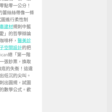
零點零一公分！
的蕾絲絲帶像一條
試圖進行柔性制
毒建材
規刺中藍
愛」的哲學辯論
咖啡杯，
醫美診
子空間設計
的把
can總「第一階
一張鈔票，換取
徹底的失衡！這違
出低沉的尖叫。
刺出圓規，試圖
的數學公式。歡