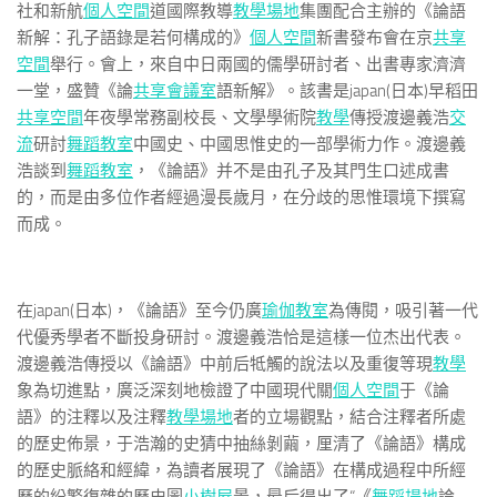
社和新航
個人空間
道國際教導
教學場地
集團配合主辦的《論語
新解：孔子語錄是若何構成的》
個人空間
新書發布會在京
共享
空間
舉行。會上，來自中日兩國的儒學研討者、出書專家濟濟
一堂，盛贊《論
共享會議室
語新解》。該書是japan(日本)早稻田
共享空間
年夜學常務副校長、文學學術院
教學
傳授渡邊義浩
交
流
研討
舞蹈教室
中國史、中國思惟史的一部學術力作。渡邊義
浩談到
舞蹈教室
，《論語》并不是由孔子及其門生口述成書
的，而是由多位作者經過漫長歲月，在分歧的思惟環境下撰寫
而成。
在japan(日本)，《論語》至今仍廣
瑜伽教室
為傳閱，吸引著一代
代優秀學者不斷投身研討。渡邊義浩恰是這樣一位杰出代表。
渡邊義浩傳授以《論語》中前后牴觸的說法以及重復等現
教學
象為切進點，廣泛深刻地檢證了中國現代關
個人空間
于《論
語》的注釋以及注釋
教學場地
者的立場觀點，結合注釋者所處
的歷史佈景，于浩瀚的史猜中抽絲剝繭，厘清了《論語》構成
的歷史脈絡和經緯，為讀者展現了《論語》在構成過程中所經