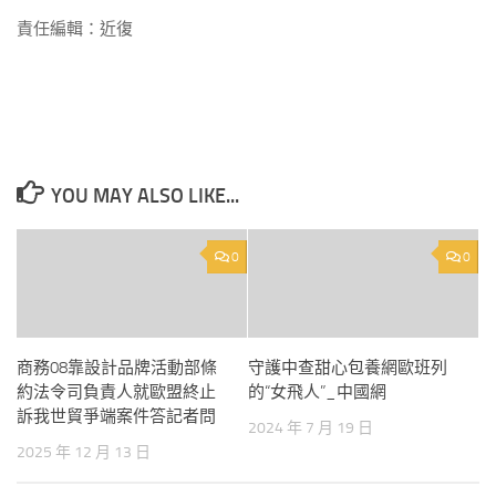
責任編輯：近復
YOU MAY ALSO LIKE...
0
0
商務08靠設計品牌活動部條
守護中查甜心包養網歐班列
約法令司負責人就歐盟終止
的“女飛人”_中國網
訴我世貿爭端案件答記者問
2024 年 7 月 19 日
2025 年 12 月 13 日