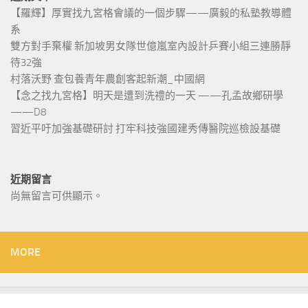
【羅輝】厚實找九宮格會議的一個步驟——廣毅的私塾教導體
系
雙方對手棄權 新加坡男女隊世億嵐室內設計乒賽小組三連勝靜
待32強
村落沃野 查包養青年農創客起新潮_中國網
【念之找九宮格】明天是遭到洗禮的一天 ——孔孟故鄉研學
——D8
習近平吁加強基礎研討 打牢科技強國建秀傳醫院巡檢設基礎
近期留言
尚無留言可供顯示。
MORE