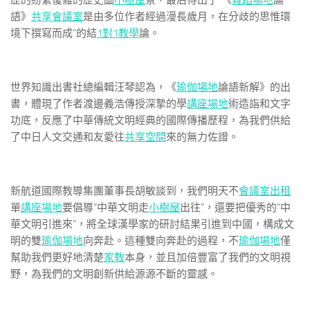
歷的紛繁復雜的歷史圖
小樹屋
景，最后得出了“《
舞蹈場地
論
語》
共享會議室
是由多位作者經過漫長歲月，在分歧的思惟環
境下撰寫而成”的結
1對1教學
論。
世界知識出書社總編輯汪琴認為，《
瑜伽場地
論語新解》的出
書，體現了作者渡邊義浩傳授深摯的學
講座場地
術造詣和文字
功底，反應了中華傳統文明經典的國際傳播歷程，為我們供給
了中日人文交通和友愛往
共享空間
來的無力佐證。
新航道國際教導集團董事長胡敏談到，我們明天不
會議室出租
單
講座場地
要倡導“中華文明走
小樹屋
出往”，還要把優秀的“中
華文明引進來”，將全球漢學家的研討結果引進到中國，構成文
明的雙
瑜伽場地
向奔赴。這種雙向奔赴的過程，不
瑜伽場地
僅
幫助我們更好地清楚
家教
本身，並且加倍豐富了我們的文明視
野，為我們的文明創新供給源源不斷的靈感。