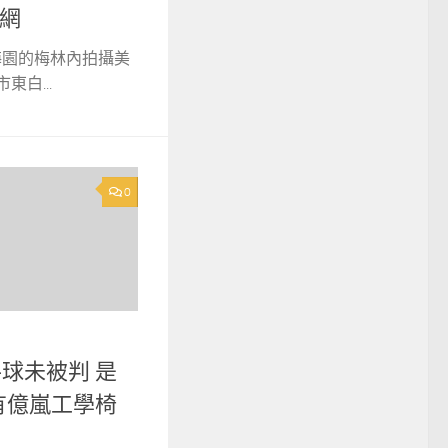
網
梅園的梅林內拍攝美
白...
0
手球未被判 是
有億嵐工學椅