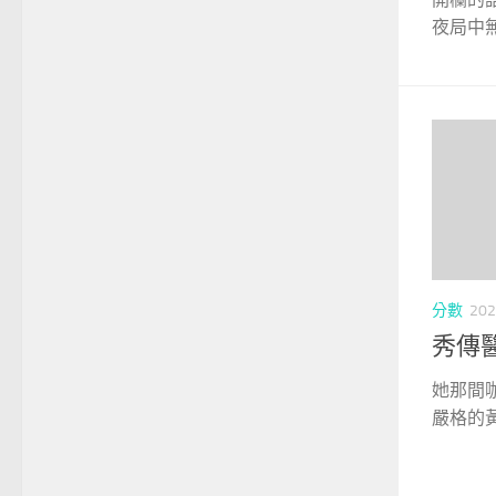
夜局中無
分數
202
秀傳
她那間
嚴格的黃