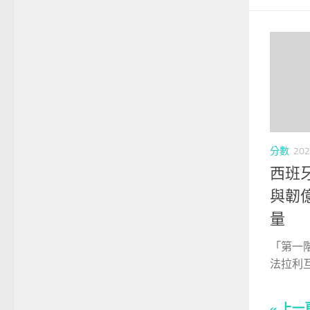
分數
202
西班
與韌
量
「第一階
法拉利互
« 上一