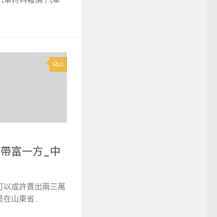
0
何帶富一方_中
可以或許賣出兩三萬
山東省...