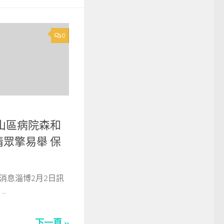
0
山區病院森和
眾擎易舉 保
報消息淄博2月2日訊
..
下一頁 »