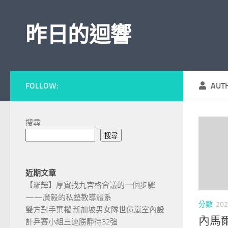
Skip to content
昨日的迴響
FOLLOW:
AUT
搜尋
搜尋
近期文章
【羅輝】厚實找九宮格會議的一個步驟
——廣毅的私塾教導體系
分數
202
雙方對手棄權 新加坡男女隊世億嵐室內設
內馬
計乒賽小組三連勝靜待32強