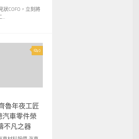
豪見狀COFO，立刻將
..
0
年齊魯年夜工匠
斯德汽車零件榮
鑄不凡之器
 汽車材料報價 汽車