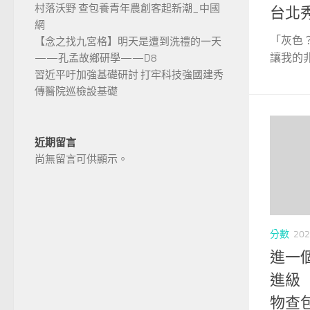
村落沃野 查包養青年農創客起新潮_中國
台北
網
「灰色
【念之找九宮格】明天是遭到洗禮的一天
讓我的非
——孔孟故鄉研學——D8
習近平吁加強基礎研討 打牢科技強國建秀
傳醫院巡檢設基礎
近期留言
尚無留言可供顯示。
分數
202
進一
進級
物查