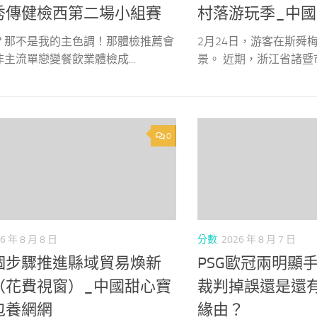
秀傳健檢西第二場小組賽
村落游玩季_中國
？那不是我的主色調！那體檢推薦會
2月24日，游客在斯舜
主流單戀變餐飲業體檢成...
景。 近期，浙江省諸暨市東
0
6 年 8 月 8 日
分數
2026 年 8 月 7 日
個步驟推進縣域貿易煥新
PSG歐冠兩明顯
（花費視窗）_中國甜心寶
裁判掉誤還是還
包養網網
緣由？