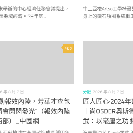
4年末舉辦的中心經濟任務會議提出，
牛土亞梭Artso工學椅
長縣域經濟。”往年底...
身上的鑽石項圈系統櫃工.
0
6 年 8 月 7 日
分數
2026 年 8 月 7 日
舉動報效內陸，芳華才查包
匠人匠心·2024
情會閃閃發光”（報效內陸
｜尚OSDER奧
西部）_中國網
武：以毫厘之功 
話 西部地域在全國改造成長穩固年
汽車機油芯 Skoda零件