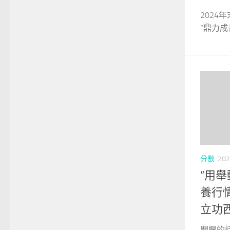
202
“鼎力成
分數
202
“用
養行
立功
開欄的