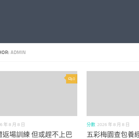
HOR:
ADMIN
0
6 年 8 月 8 日
分數
2026 年 8 月 8 日
爾返場訓練 但或趕不上巴
五彩梅園查包養