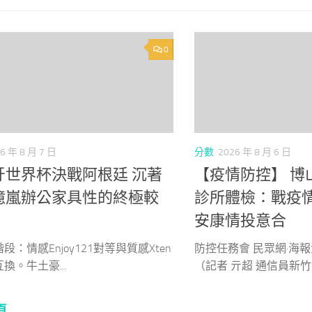
0
6 年 8 月 7 日
分數
2026 年 8 月 6 日
牙世界杯決戰阿根廷 沉著
【疫情防控】 博
億嵐辦公家具性的終極較
診所體檢：戰疫情
安康情投意合
段：情感Enjoy121對等與質感Xten
防控任務會 民眾網·海
換。牛土豪...
（記者 亓超 通信員新竹 .
頁