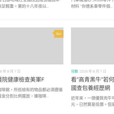
足輕重。黨的十八年夜以...
材料 “你德系車零件個...
0
6 年 8 月 7 日
分數
2026 年 8 月 7 日
醫院健康檢查美軍F
看“高青黑牛”若
國查包養經歷網
咖啡館，所巡檢有的物品都必須遵循
金分割比例擺放，連咖啡...
近年來，一頭優質肉牛
元，已然算是低價。但是在