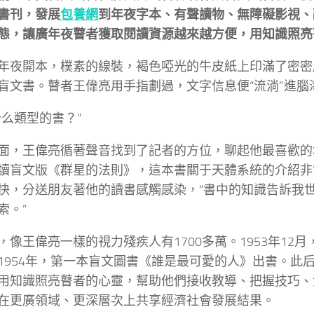
書刊，發展
包養網
到年夜字本、有聲讀物、無障礙影視、
態，讓廣年夜瞽者獲取閱讀資源越來越方便，用知識照亮
年夜開本，樸素的線裝，褐色啞光的牛皮紙上印滿了密密
盲文書。瞽者王偉亮用手指劃過，文字信息便“流淌”進腦
什么類型的書？”
面，王偉亮循著聲音找到了記者的方位，聊起他最喜歡的
讀盲文版《群星的法則》，這本書關于天體系統的介紹非
快，分送朋友著他的讀書感觸感染，“書中的知識告訴我
索。”
，像王偉亮一樣的視力殘疾人有1700多萬。1953年12
1954年，第一本盲文圖書《誰是最可愛的人》出書。此
用知識照亮瞽者的心靈，幫助他們接收教導、把握技巧、
在更廣領域、更深層次上共享經濟社會發展結果。