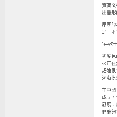
質盲文
出書形
厚厚的
是一本
“喜歡
初度見
來正在
語速很
漸漸摸
在中國
成立。
發展，
們能夠