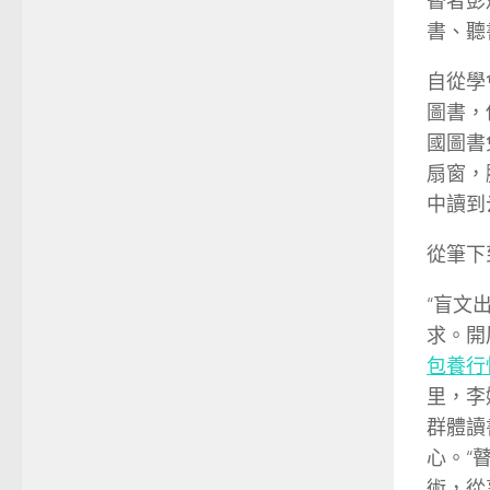
瞽者彭
書、聽
自從學
圖書，
國圖書
扇窗，
中讀到
從筆下
“盲文
求。開
包養行
里，李
群體讀
心。“
術，從