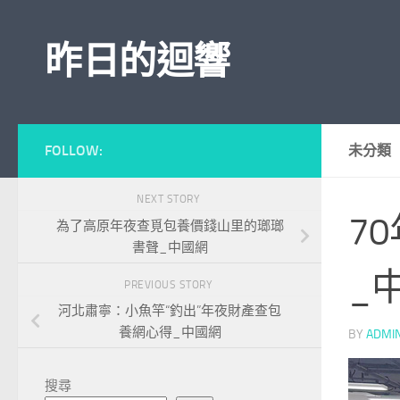
Skip to content
昨日的迴響
FOLLOW:
未分類
NEXT STORY
7
為了高原年夜查覓包養價錢山里的瑯瑯
書聲_中國網
_
PREVIOUS STORY
河北肅寧：小魚竿“釣出”年夜財產查包
養網心得_中國網
BY
ADMI
搜尋