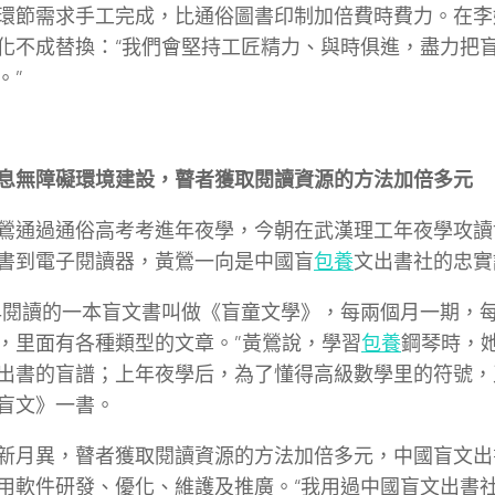
環節需求手工完成，比通俗圖書印制加倍費時費力。在李
化不成替換：“我們會堅持工匠精力、與時俱進，盡力把
。”
息無障礙環境建設，瞽者獲取閱讀資源的方法加倍多元
鶯通過通俗高考考進年夜學，今朝在武漢理工年夜學攻讀
書到電子閱讀器，黃鶯一向是中國盲
包養
文出書社的忠實
早閱讀的一本盲文書叫做《盲童文學》，每兩個月一期，
，里面有各種類型的文章。”黃鶯說，學習
包養
鋼琴時，
出書的盲譜；上年夜學后，為了懂得高級數學里的符號，
盲文》一書。
新月異，瞽者獲取閱讀資源的方法加倍多元，中國盲文出
用軟件研發、優化、維護及推廣。“我用過中國盲文出書