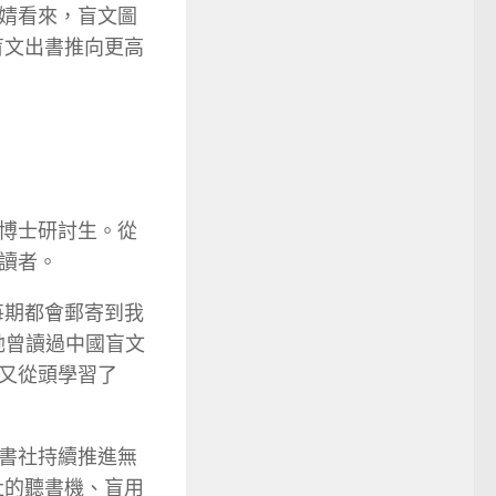
婧看來，盲文圖
盲文出書推向更高
博士研討生。從
讀者。
每期都會郵寄到我
她曾讀過中國盲文
又從頭學習了
書社持續推進無
社的聽書機、盲用