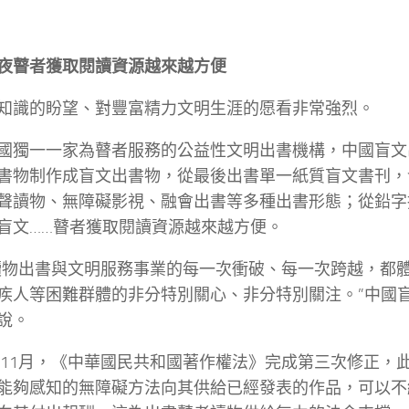
夜瞽者獲取閱讀資源越來越方便
知識的盼望、對豐富精力文明生涯的愿看非常強烈。
國獨一一家為瞽者服務的公益性文明出書機構，中國盲文
書物制作成盲文出書物，從最後出書單一紙質盲文書刊，
聲讀物、無障礙影視、融會出書等多種出書形態；從鉛字
盲文……瞽者獲取閱讀資源越來越方便。
讀物出書與文明服務事業的每一次衝破、每一次跨越，都
疾人等困難群體的非分特別關心、非分特別關注。”中國
說。
0年11月，《中華國民共和國著作權法》完成第三次修正，
能夠感知的無障礙方法向其供給已經發表的作品，可以不