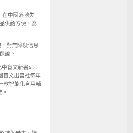
》在中國落地失
品供給方便，為
施，對無障礙信息
保證。
中盲文新書400
中國盲文出書社每年
發一款智能化盲用輔
能。