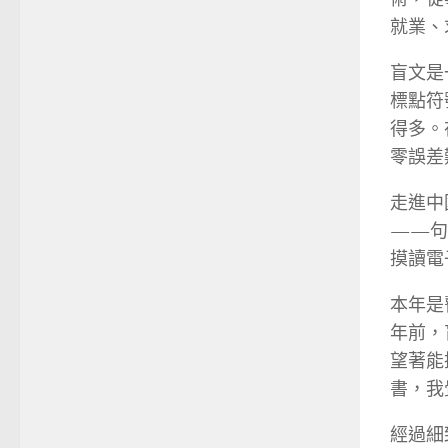
就業、
盲文是
標點符
得多。
零誤差
走進中
——句
摸讀電
本年是
年前，
望著能
書，我
經過細