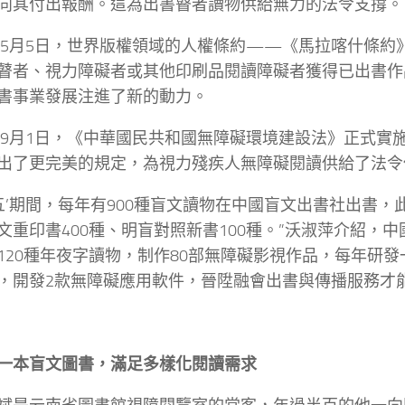
向其付出報酬。這為出書瞽者讀物供給無力的法令支撐。
2年5月5日，世界版權領域的人權條約——《馬拉喀什條約
瞽者、視力障礙者或其他印刷品閱讀障礙者獲得已出書作
書事業發展注進了新的動力。
3年9月1日，《中華國民共和國無障礙環境建設法》正式實
出了更完美的規定，為視力殘疾人無障礙閱讀供給了法令
四五’期間，每年有900種盲文讀物在中國盲文出書社出書，此
文重印書400種、明盲對照新書100種。”沃淑萍介紹，
120種年夜字讀物，制作80部無障礙影視作品，每年研
，開發2款無障礙應用軟件，晉陞融會出書與傳播服務才
一本盲文圖書，滿足多樣化閱讀需求