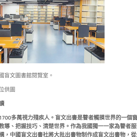
國盲文圖書館閱覽室。
位供圖
讀
1700多萬視力殘疾人。盲文出書是瞽者觸摸世界的一個
教導、把握技巧、清楚世界。作為我國獨一一家為瞽者服
構，中國盲文出書社將大批出書物制作成盲文出書物，從