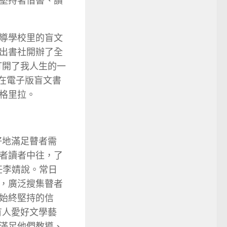
堅持著借書、讀
導學校里的盲文
出書社開辦了全
打開了我人生的一
。在電子版盲文書
格里拉。
好地滿足瞽者需
者讀者中往，了
任李婧說。常日
，廣泛搜集瞽者
始終堅持的信
有人愛好文學藝
滿足他們教導、