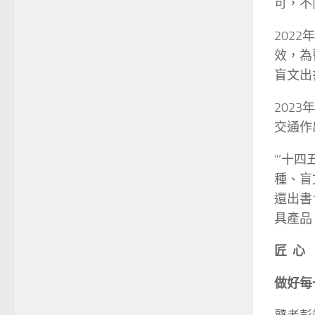
可，不
202
效，為
盲文出
202
交通作
“‘十
種、盲
還出書
具產品
匠 心
做好每