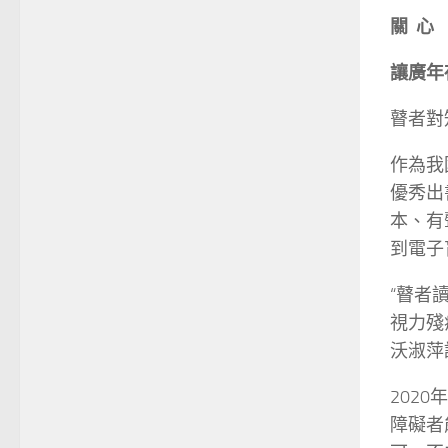
關 心
讓廣年
瞽者對
作為我
優秀出
本、有
到電子
“瞽者
視力殘
沃淑萍
202
障礙者