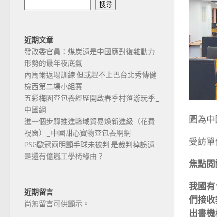
搜尋
近期文章
發改委官員：煤炭還是中國應對復雜動力
形勢的最年夜底氣
內馬爾返場訓練 但或趕不上巴台北秀傳健
檢西第二場小組賽
五彩梅園查包養經歷開啟春季村落游玩季_
中國網
圖為中
進一個步驟推進縣域貿易煥新進級（花費
視窗）_中國甜心寶物查包養網網
受訪單
PSG歐冠兩明顯手球未被判 是裁判掉誤還
是還有億嵐工學椅緣由？
焦點閱
我國有
近期留言
們接收
尚無留言可供顯示。
出書機