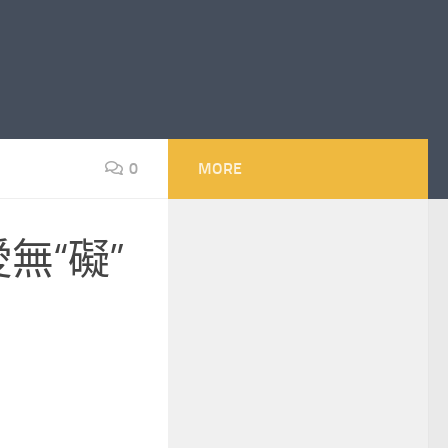
0
MORE
無“礙”