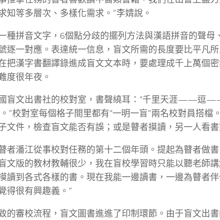
求知等多層次、多樣化需求。”李婧說。
一種拼音文字，6個點分歧的擺列方法與漢語拼音的聲母
號逐一對應。表達統一信息，盲文所需的長度要比平凡所
在把漢字書翻譯錄進成盲文文本時，要處理成千上萬個密
難度很年夜。
國盲文出書社的校對室，書聲繞耳：“千里天涯——逗—
。”校對室每個格子間里都有“一明一盲”兩名校對員搭檔
子文件，檢查盲文能否有誤；或是瞽者摸讀，另一人看書
瞽者潘江從事校對任務的第十二個年頭。提起為瞽者做書
盲文版的教材教輔很少，我在盲校學習時只能以聽老師講
摸讀到各式各樣的書。現在我能一邊讀書，一邊為瞽者伴
覺得很有興趣義。”
致的審校流程，盲文圖書進進了印制環節。由于盲文出書