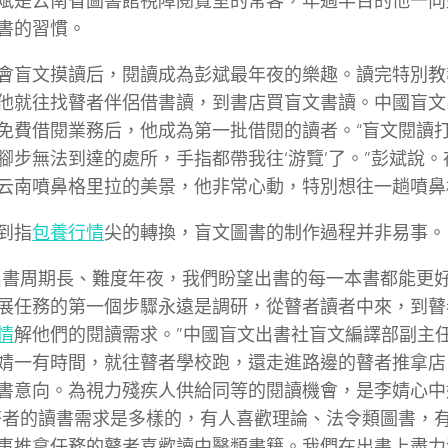
斌是云南省圖書館視障閱覽室的常客，年過半百的他一向
書的習慣。
會盲文摸讀后，閱讀成為彭斌最年夜的樂趣。讀完特別教
他就往找瞽者伴侶借書讀，到書店買盲文書讀。中國盲文
免費借閱業務后，他成為第一批借閱的讀者。“盲文閱讀
腳步無法到達的處所，手指都帶我往‘游覽’了。”彭斌說
云南噴鼻格里拉的美景，他非常心動，特別想往一趟噴鼻
到指
包養行情
尖的轉換，盲文圖書的制作過程并非易事。
出書周期長、難度年夜，我們盼望出書的每一本書都能更
展任務的第一個步驟永遠是調研，從瞽者讀者中來，到瞽
情
解他們的閱讀需求。”中國盲文出書社盲文編譯部副主
婧一有時間，就往瞽者學校跑，還走進路邊的瞽者推拿店
書意向。為視力殘疾人供給同等的閱讀機會，是李婧心中
瞽者的讀書需求是多樣的，有人喜歡理論、法令類圖書，
事推拿任務的瞽者喜歡讀中醫類書籍。我們在出書上盡力