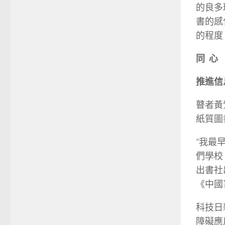
的良多
書的感
的程度
同 心
推進信
瞽者黃
紙質圖
“我最
們學校
出書社
《中國
科技日
障礙應