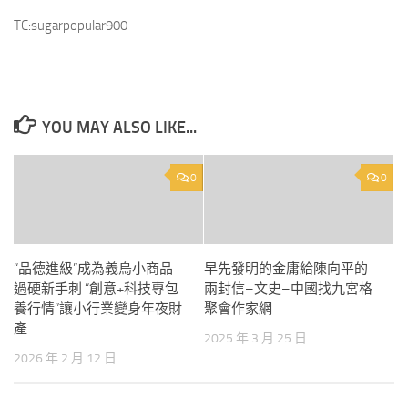
TC:sugarpopular900
YOU MAY ALSO LIKE...
0
0
“品德進級”成為義烏小商品
早先發明的金庸給陳向平的
過硬新手刺 “創意+科技專包
兩封信–文史–中國找九宮格
養行情”讓小行業變身年夜財
聚會作家網
產
2025 年 3 月 25 日
2026 年 2 月 12 日