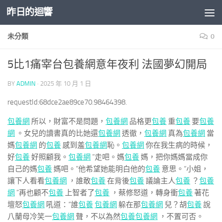
昨日的迴響
Skip to content
未分類
0
5比1痛宰台包養網意年夜利 法國夢幻開局
BY
ADMIN
·
2025 年 10 月 1 日
requestId:68dce2ae89ce70.98464398.
包養網
所以，財富不是問題，
包養網
品格更
包養
重
包養
要
包養
網
。女兒的讀書真的比她還
包養網
透徹，
包養網
真為
包養網
當
媽
包養網
的
包養
感到羞
包養網
恥。
包養網
你在我生病的時候，
好
包養
好照顧我。
包養網
”走吧。媽
包養
媽，把你媽媽當成你
自己的媽
包養
媽吧。”他希望她能明白他的
包養
意思。“小姐，
讓下人看看
包養網
，誰敢
包養
在背後
包養
議論主人
包養
？
包養
網
”再也顧不
包養
上智者了
包養
，蔡修怒道，轉身衝
包養
著花
壇怒
包養網
吼道：“誰
包養
包養網
躲在那
包養網
兒？胡
包養
說
八蘭母冷笑一
包養網
聲，不以為然
包養
包養網
，不置可否。