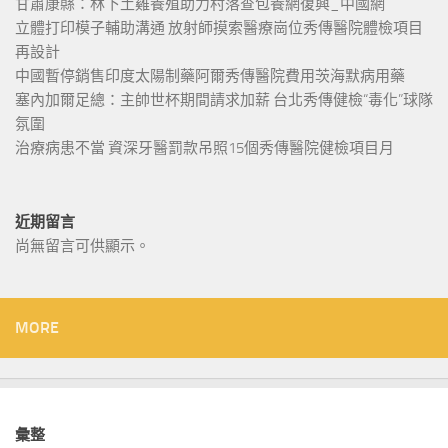
甘肅康縣：林下土雞養殖助力村落查包養網復興_中國網
立體打印模子輔助溝通 放射師摸索醫療崗位秀傳醫院體檢項目
再設計
中國暫停銷售印度太陽制藥阿爾秀傳醫院費用茨海默病用藥
塞內加爾足總：主帥世杯期間請求加薪 台北秀傳健檢“毒化”球隊
氛圍
治療病患不當 資深牙醫罰款吊照15個秀傳醫院健檢項目月
近期留言
尚無留言可供顯示。
MORE
彙整