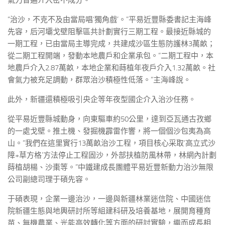
氣力普遍介入密不成分。
“治沙，不克不及由當局唱‘獨角戲’。”平易近豐縣委書記主海峰
先容，后河壩戈壁阻擊區共計劃實行三期工程。最接近縣城的
一期工程，已由當局主導完成，共建成沙區生態防護林3萬畝；
從二期工程開端，發動本地農戶和企業承包。“二期工程中，本
地農戶介入2.87萬畝，本地企業和蒔植年夜戶介入1.32萬畝。社
會氣力被充足調動，群眾治沙積極性低落。”主海峰說。
此外，新疆還積極吸引央企等年夜型國企介入治沙任務。
從平易近豐縣城動身，向東驅車約50公里，達到亞瓦通古孜鄉
的一處戈壁。推土機、發掘機霹雷作響，將一個個沙包夷為高
山。“我們在這里實行13萬畝治沙工程，項目核心采取‘高立式沙
障+草方格’方法停止工程固沙，外部扶植防風林帶，林網內計劃
蒔植胡楊、沙棗等。”中鐵建成長團體平易近豐新動力治沙無限
公司副總司理于碩先容。
于碩表現，企業一邊治沙，一邊與新疆林業迷信院、中國迷信
院新疆生態與地輿研討所等組建科研及培養基地，展開育種育
苗、無機農業、光能高效轉化等方面的研討實驗，繼而成長相