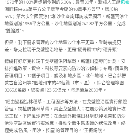
1978年的1.03%進步到今朝的5.06%；曩昔30年，新疆人工綠
包養
洲面積由6.5萬平方公里增至今朝的10萬平方公里，增加約
54%；第六次全國荒涼化和沙化查詢拜訪成果顯示，新疆荒涼化
地盤削減1956平方公里、沙化地盤削減242.82平方公里，完成
“雙縮減”。
但是，剩下需求管理的沙化地盤沙化水平更重、登時前提更
差。塔克拉瑪干戈壁邊沿地帶，更是“硬骨頭”中的“硬骨頭”。
繚繞打好塔克拉瑪干戈壁邊沿阻擊戰，新疆出臺專門計劃，安
排推進政策、資金、科技等要素向防沙治沙傾斜；布局7個重點
管理項目、12個子項目，觸及和地步區、喀什地域、巴音郭楞
蒙古自治州等7個地州市的46個縣（市、區），綜合管理範圍
3265.8萬畝，總投資123.55億元，將連續至2030年。
“經由過程造林種草、工程固沙等方法，在戈壁邊沿區實行鎖邊
管理，扶植防護林草帶，禁止戈壁擴大；在風沙策源地實行攻
堅工程，下降風沙迫害；在綠洲外部條田林網缺掉地帶和防沙
治沙空缺區域實行殲滅戰，推動全體生態周遭的狀況改良，終
極完成‘防風、阻沙、控塵’的管理目的。”王振錫說。