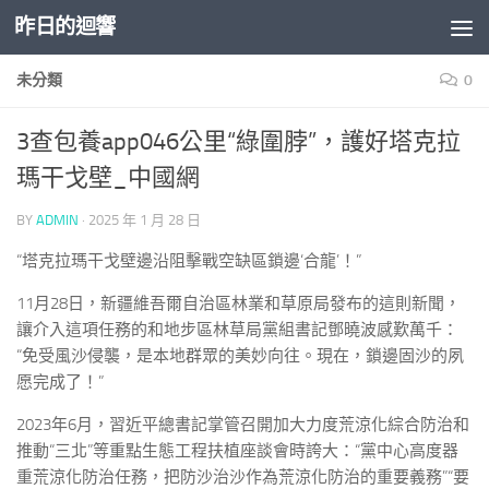
昨日的迴響
Skip to content
未分類
0
3查包養app046公里“綠圍脖”，護好塔克拉
瑪干戈壁_中國網
BY
ADMIN
·
2025 年 1 月 28 日
“塔克拉瑪干戈壁邊沿阻擊戰空缺區鎖邊‘合龍’！”
11月28日，新疆維吾爾自治區林業和草原局發布的這則新聞，
讓介入這項任務的和地步區林草局黨組書記鄧曉波感歎萬千：
“免受風沙侵襲，是本地群眾的美妙向往。現在，鎖邊固沙的夙
愿完成了！”
2023年6月，習近平總書記掌管召開加大力度荒涼化綜合防治和
推動“三北”等重點生態工程扶植座談會時誇大：“黨中心高度器
重荒涼化防治任務，把防沙治沙作為荒涼化防治的重要義務”“要