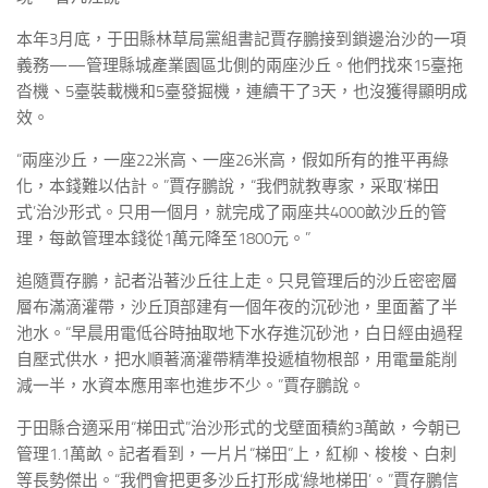
本年3月底，于田縣林草局黨組書記賈存鵬接到鎖邊治沙的一項
義務——管理縣城產業園區北側的兩座沙丘。他們找來15臺拖
沓機、5臺裝載機和5臺發掘機，連續干了3天，也沒獲得顯明成
效。
“兩座沙丘，一座22米高、一座26米高，假如所有的推平再綠
化，本錢難以估計。”賈存鵬說，“我們就教專家，采取‘梯田
式’治沙形式。只用一個月，就完成了兩座共4000畝沙丘的管
理，每畝管理本錢從1萬元降至1800元。”
追隨賈存鵬，記者沿著沙丘往上走。只見管理后的沙丘密密層
層布滿滴灌帶，沙丘頂部建有一個年夜的沉砂池，里面蓄了半
池水。“早晨用電低谷時抽取地下水存進沉砂池，白日經由過程
自壓式供水，把水順著滴灌帶精準投遞植物根部，用電量能削
減一半，水資本應用率也進步不少。”賈存鵬說。
于田縣合適采用“梯田式”治沙形式的戈壁面積約3萬畝，今朝已
管理1.1萬畝。記者看到，一片片“梯田”上，紅柳、梭梭、白刺
等長勢傑出。“我們會把更多沙丘打形成‘綠地梯田’。”賈存鵬信