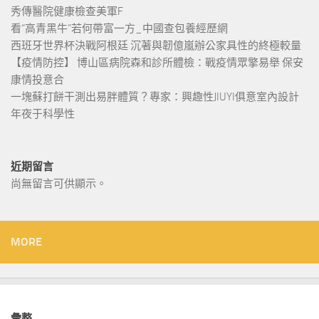
秀傳醫院健康檢查美軍F
看“高青黑牛”若何帶富一方_中國查包養經歷網
西班牙世界杯決戰阿根廷 沉著與韌億嵐辦公家具性的終極較量
【疫情防控】 博山區病院森和診所體檢：戰疫情眾擎易舉 保安
康情投意合
一塊蘇打餅干測出易胖體質？專家：興趣性JIUYI俱意室內設計
年夜于科學性
近期留言
尚無留言可供顯示。
MORE
彙整