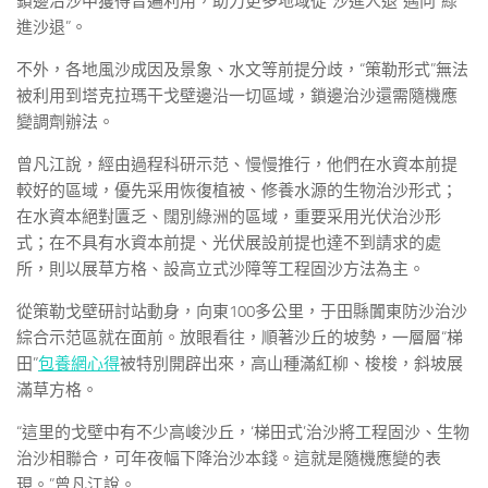
鎖邊治沙中獲得普遍利用，助力更多地域從“沙進人退”邁向“綠
進沙退”。
不外，各地風沙成因及景象、水文等前提分歧，“策勒形式”無法
被利用到塔克拉瑪干戈壁邊沿一切區域，鎖邊治沙還需隨機應
變調劑辦法。
曾凡江說，經由過程科研示范、慢慢推行，他們在水資本前提
較好的區域，優先采用恢復植被、修養水源的生物治沙形式；
在水資本絕對匱乏、闊別綠洲的區域，重要采用光伏治沙形
式；在不具有水資本前提、光伏展設前提也達不到請求的處
所，則以展草方格、設高立式沙障等工程固沙方法為主。
從策勒戈壁研討站動身，向東100多公里，于田縣闐東防沙治沙
綜合示范區就在面前。放眼看往，順著沙丘的坡勢，一層層“梯
田”
包養網心得
被特別開辟出來，高山種滿紅柳、梭梭，斜坡展
滿草方格。
“這里的戈壁中有不少高峻沙丘，‘梯田式’治沙將工程固沙、生物
治沙相聯合，可年夜幅下降治沙本錢。這就是隨機應變的表
現。”曾凡江說。