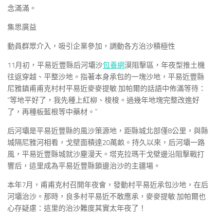
念滿滿。
集思廣益
動員群眾介入，吸引企業參加，調動各方治沙積極性
11月初，平易近豐縣后河壩沙
包養網
漠阻擊區，年夜型推土機
往返穿越、平整沙地。指著本身承包的一塊沙地，平易近豐縣
尼雅鎮甫甫克村村平易近麥麥提敏·加帕爾的話語中佈滿等待：
“等地平好了，我先種上紅柳、梭梭。過幾年地塊完整改進好
了，再種板藍根等中藥材。”
后河壩是平易近豐縣的風沙策源地，距縣城北部僅8公里，與縣
城隔尼雅河相看，戈壁面積達20萬畝。持久以來，后河壩一路
風，平易近豐縣城就沙塵漫天。塔克拉瑪干戈壁邊沿阻擊戰打
響后，這里成為平易近豐縣鎖邊治沙的主疆場。
本年7月，甫甫克村召開年夜會，發動村平易近承包沙地，在后
河壩治沙。那時，良多村平易近不敢應承，麥麥提敏·加帕爾也
心存疑慮：這里的治沙難度其實太年夜了！