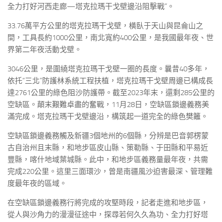
全力打好河西走廊—塔克拉瑪干戈壁邊沿阻擊戰”。
33.76萬平方公里的塔克拉瑪干戈壁，橫臥于天山與昆侖山之
間，工具長約1000公里，南北寬約400公里，是我國最年夜、世
界第二年夜活動戈壁。
3046公里，是圍繞塔克拉瑪干戈壁一圈的長度。曩昔40多年，
依托“三北”防護林系統工程扶植，塔克拉瑪干戈壁周邊已構成長
達2761公里的綠色阻沙防護帶。截至2023年末，還剩285公里的
空缺區。顛末艱難卓盡的奮戰，11月28日，空缺區鎖邊義務美
滿完成。塔克拉瑪干戈壁邊沿，構筑起一道完全的綠色樊籬。
空缺區鎖邊義務觸及新疆3個地州的6個縣，分辨是巴音郭楞蒙
古自治州且末縣，和地步區皮山縣、策勒縣、于田縣和平易近
豐縣，喀什地域葉城縣。此中，和地步區義務量最年夜，共需
完成220公里。這里三面環沙，曾是南疆風沙迫害最深、管理難
度最年夜的區域。
在空缺區鎖邊義務行將完成的攻堅時段，記者走進和地步區，
從人與沙角力的漫漫征途中，探尋若何久久為功、全力打好塔