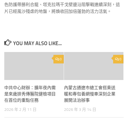
色防護帶勝利合龍、塔克拉瑪干戈壁邊沿阻擊戰連續深刻，這
片已經風沙殘虐的地盤，將煥收回加倍蓬勃的活力活氣。
YOU MAY ALSO LIKE...
0
0
中共中心財辦：擴年夜內需
內蒙古通遼市總工會搭乘送
是來歲排秀傳醫院健檢項目
暖和專包養網慢車深刻企業
在首位的重點任務
展開法治辦事
2026 年 2 月 11 日
2026 年 3 月 14 日