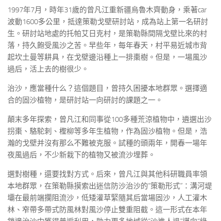
1997年7月，時年31歲的曾凡江重新疆烏魯木齊動身，乘著car
波動1600多公里，抵達策勒戈壁研討站，成為站上第一名研討
生。研討站地處的托帕艾日克村，是策勒縣間隔戈壁比來的村
落，持久飽受風沙之苦。早些年，每年春天，村平易近城市背
起坎土曼等耕具，在戈壁邊沿種上一排棗樹。但是，一場風沙
過后，活上去的樹很少。
治沙，應當種什么？這個題目，曾持久困擾本地群眾。選擇適
合的固沙植物，是研討站一向研討的課題之一。
顛末多年探索，曾凡江和同事從100多種荒涼植物中，遴選出沙
拐棗、駱駝刺、檉柳等多年生植物，作為固沙植物。但是，浩
瀚的戈壁并沒有那么不難被克服。試種的頭兩年，開春一場年
夜風過后，不少新栽下的植物又被流沙埋葬。
選對樹種，還要找對方式。后來，曾凡江與其他科研職員率領
本地群眾，在策勒縣摸索出迷信防沙治沙的“策勒形式”：溝河堤
壩在最前端攔阻流沙，低矮灌草緊隨其后當場固沙，人工灌木
林、窄帶多帶式防風林對風沙停止雙重阻截。這一形式在本年