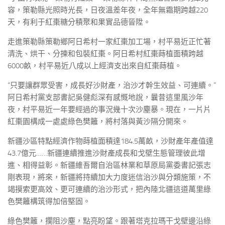
容，策勒縣光照時光長，日夜溫差年夜，全年無霜期跨越220
天，有利于紅棗糖分積聚和果實品德晉陞。
走進策勒縣策勒鄉阿日希村一家紅棗加工場，村平易近正忙著
清洗、烘干、分揀和包裝紅棗。阿日希村紅棗蒔植面積跨越
6000畝，村平易近八成以上經濟支出來自紅棗蒔植。
“只要讓群眾受害，成長好沙財產，治沙才幹生效益、可連續。”
阿日希村黨支部書記吳健彪深有感慨地說，曩昔這里風沙年
夜，村平易近一年要經過的事況幾十次沙塵暴。現在，一片片
紅棗園構成一處處綠色樊籬，將村落與黃沙隔分開來。
新疆沙區特點經濟作物蒔植面積達184.5萬畝，沙財產年產值達
43.7億元……新疆連續推進沙財產成長和戈壁生態管理彼此增
進、相得益彰。新疆維吾爾自治區林業和草原局黨委書記張志
剛表現，將來，新疆將持續加大力度迷信治沙與分類施策，不
竭摸索更高效、更可連續的治沙形式，把內陸北疆這道萬里綠
色樊籬構筑得加倍堅固。
綠色樊籬，攔阻沙塵，點亮盼望。跟著塔克拉瑪干戈壁邊沿綠