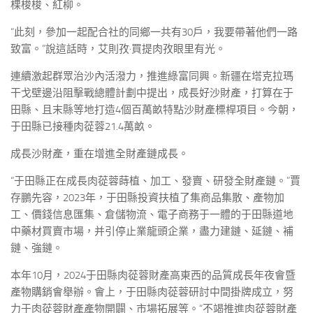
棵梭梭、紅柳。
“此刻，參加一起配合社的同鄉一共有30戶，我要帶著他們一路
致富。”說這話時，艾則孜·買提肉孜眼里有光。
連續激起群眾治沙內活潑力，推進綠富同興。新疆在塔克拉瑪
干戈壁邊沿阻擊戰總體計劃中提出，成長好沙財產，打算在于
田縣、且末縣等地打造4個百萬畝特點沙財產標桿項目。今朝，
于田縣已接種肉蓯蓉21.4萬畝。
成長沙財產，重在增進全財產鏈成長。
“于田縣正在成長肉蓯蓉蒔植、加工、發賣、研發全財產鏈。”賈
存鵬先容，2023年，于田縣投資扶植了集商品集散、產物加
工、價錢信息匯集、倉儲物流、電子商務于一體的于田縣道地
中藥材買賣市場，并引停止業龍頭企業，盡力建鏈、延鏈、補
鏈、強鏈。
本年10月，2024于田縣肉蓯蓉財產高東西的品質成長年夜會暨
產物購銷會舉辦。會上，于田縣肉蓯蓉研討中間掛牌成立，努
力于肉蓯蓉財產產物開闢、市場拓展等。“不竭推進肉蓯蓉財產