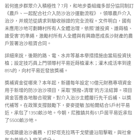
若何進步群眾介入積極性？7月，和地步委組織多部分協同制訂
《農戶、一起配合社介入防沙治沙運動流程》，領導農戶介入
治沙，并規范從請求到驗收辦證的完全流程。文件明白，國有
未應用沙地可劃轉村所有人全體治理，依照“誰投資、誰蒔植、
誰受害”的準繩，激勵村所有人全體與有興趣愿成長沙財產的農
戶簽署治沙租賃合同。
詳細來說，後期的路、電、水井等基本舉措措施由當局投資扶
植；設定技巧員上門領導村平易近蒔植灌木；灌木成活率到達
85%的，向村平易近發放獎補。
獎補資金從哪來？本年起，新疆每年設定10億元財務專項資金
用于新增的防沙治沙項目，采取“預撥+清理”的方法結算。項目
資金答應各地聯合現實，對介入治沙主體履行先干后補、以獎
代補等。在政策支撐鼓勵下，麥麥提敏·加帕爾結合5戶村平易
近，承包了1350畝沙地。今朝，尼雅鎮共有61戶居平易近承包
了5500畝沙地。
完成鎖邊治沙義務、打好塔克拉瑪干戈壁邊沿阻擊戰，與社會