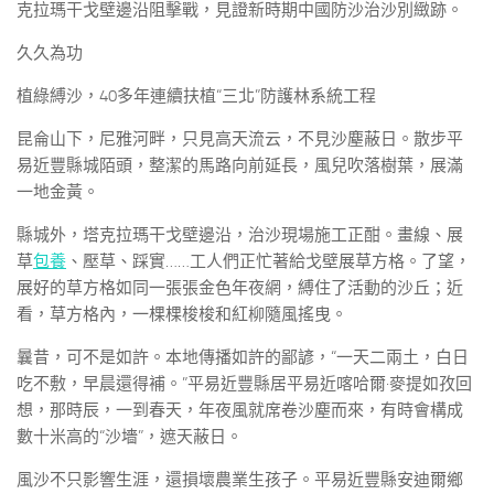
克拉瑪干戈壁邊沿阻擊戰，見證新時期中國防沙治沙別緻跡。
久久為功
植綠縛沙，40多年連續扶植“三北”防護林系統工程
昆侖山下，尼雅河畔，只見高天流云，不見沙塵蔽日。散步平
易近豐縣城陌頭，整潔的馬路向前延長，風兒吹落樹葉，展滿
一地金黃。
縣城外，塔克拉瑪干戈壁邊沿，治沙現場施工正酣。畫線、展
草
包養
、壓草、踩實……工人們正忙著給戈壁展草方格。了望，
展好的草方格如同一張張金色年夜網，縛住了活動的沙丘；近
看，草方格內，一棵棵梭梭和紅柳隨風搖曳。
曩昔，可不是如許。本地傳播如許的鄙諺，“一天二兩土，白日
吃不敷，早晨還得補。”平易近豐縣居平易近喀哈爾·麥提如孜回
想，那時辰，一到春天，年夜風就席卷沙塵而來，有時會構成
數十米高的“沙墻”，遮天蔽日。
風沙不只影響生涯，還損壞農業生孩子。平易近豐縣安迪爾鄉