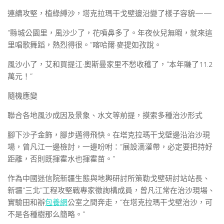
連續攻堅，植綠縛沙，塔克拉瑪干戈壁邊沿變了樣子容貌——
“縣城公園里，風沙少了，花噴鼻多了。年夜伙兒無暇，就來這
里唱歌舞蹈，熱烈得很。”喀哈爾·麥提如孜說。
風沙小了，艾和買提江·奧斯曼家里不愁收穫了，“本年賺了11.2
萬元！”
隨機應變
聯合各地風沙成因及景象、水文等前提，摸索多種治沙形式
腳下沙子金飾，腳步邁得飛快。在塔克拉瑪干戈壁邊沿治沙現
場，曾凡江一邊檢討，一邊吩咐：“展設滴灌帶，必定要把持好
距離，否則既揮霍水也揮霍苗。”
作為中國迷信院新疆生態與地輿研討所策勒戈壁研討站站長、
新疆“三北”工程攻堅戰專家徵詢構成員，曾凡江常在治沙現場、
實驗田和辦
包養網
公室之間奔走，“在塔克拉瑪干戈壁治沙，可
不是各種樹那么簡略。”