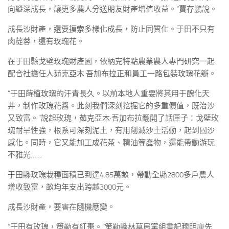
向縱深成長，讓更多農人分送朋友財產增值收益。”賈存鵬說。
成長沙財產，還要摸索多樣化成長，防止同質化。于田不只有
肉蓯蓉，還有玫瑰花。
在于田縣戈壁玫瑰財產園，依納克特點農業農人專門研究一起
配合社擔任人茹克亞木·吾加布拉正和員工一路包裝玫瑰花瓣。
“于田蒔植玫瑰的汗青長久。以前本地人重要將其用于醜化天
井，制作玫瑰花醬。此刻我們深刻挖掘它的多重價值，既治沙
又致富。”說起玫瑰，茹克亞木·吾加布拉翻開了話匣子：戈壁玫
瑰耐旱性強，根系可深刻泥土，有用削減沙土活動，起到固沙
感化。同時，它又能加工成花茶、精油等產物，還能帶動游玩
不雅光……
于田縣玫瑰栽種面積已到達4.85萬畝，帶動全縣2800多戶農人
增收致富，畝均年支出跨越3000元。
成長沙財產，要害在隨機應變。
“于田有玫瑰，策勒有紅棗。”策勒縣林草局黨組書記穆明庫先