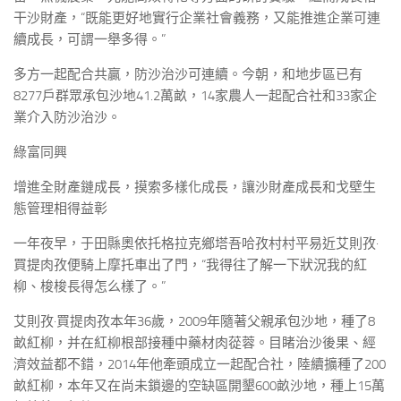
干沙財產，“既能更好地實行企業社會義務，又能推進企業可連
續成長，可謂一舉多得。”
多方一起配合共贏，防沙治沙可連續。今朝，和地步區已有
8277戶群眾承包沙地41.2萬畝，14家農人一起配合社和33家企
業介入防沙治沙。
綠富同興
增進全財產鏈成長，摸索多樣化成長，讓沙財產成長和戈壁生
態管理相得益彰
一年夜早，于田縣奧依托格拉克鄉塔吾哈孜村村平易近艾則孜·
買提肉孜便騎上摩托車出了門，“我得往了解一下狀況我的紅
柳、梭梭長得怎么樣了。”
艾則孜·買提肉孜本年36歲，2009年隨著父親承包沙地，種了8
畝紅柳，并在紅柳根部接種中藥材肉蓯蓉。目睹治沙後果、經
濟效益都不錯，2014年他牽頭成立一起配合社，陸續擴種了200
畝紅柳，本年又在尚未鎖邊的空缺區開墾600畝沙地，種上15萬