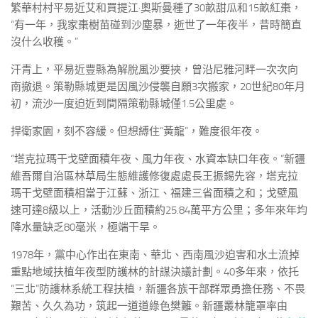
繁華村村平易近艾和買提江·奧斯曼種了30畝甜瓜和15畝紅棗，
“有一年，我家棗樹苗碰到沙塵暴，逝世了一年夜半，昔時簡直
沒什么收穫。”
汗青上，平易近豐縣為解脫風沙要挾，曾沿尼雅河畔一次次向
南撤退。策勒縣城更是因風沙侵襲自願3次搬家，20世紀80年月
初，流沙一度迫近到間隔策勒縣城僅1.5公里處。
捍衛家園，刻不容緩。但想縛住“黃龍”，難度很年夜。
“塔克拉瑪干戈壁面積年夜、風力年夜、水資本缺口年夜。”新疆
維吾爾自治區林草局生態維護修復處處長王振錫先容，塔克拉
瑪干戈壁面積相當于江蘇、浙江、福建三省面積之和；戈壁風
速可達8級以上，活動沙丘面積約25.84萬平方公里；多年來年均
降水量缺乏80毫米，極端干旱。
1978年，黨中心作出在東南、華北、西南風沙迫害和水土流掉
重點地域扶植年夜型防護林的計謀決議計劃。40多年來，依托
“三北”防護林系統工程扶植，新疆各族干部群眾勇擔任務、不畏
艱苦、久久為功，筑起一道道綠色樊籬。新疆叢林籠罩率由