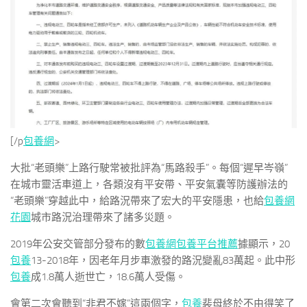
[/p
包養網
>
大批“老頭樂”上路行駛常被批評為“馬路殺手”。每個“遲早岑嶺”
在城市靈活車道上，各類沒有平安帶、平安氣囊等防護辦法的
“老頭樂”穿越此中，給路況帶來了宏大的平安隱患，也給
包養網
花園
城市路況治理帶來了諸多災題。
2019年公安交管部分發布的數
包養網
包養平台推薦
據顯示，20
包養
13-2018年，因老年月步車激發的路況變亂83萬起。此中形
包養
成1.8萬人逝世亡，18.6萬人受傷。
會第二次會聽到“非君不嫁”這兩個字，
包養
裴母終於不由得笑了