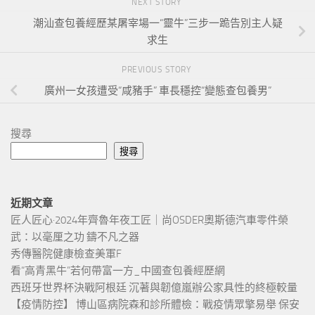
NEXT STORY
潮汕查包養經歷某屠宰場一“靈牛”三步一跪告別主人疑
求生
PREVIOUS STORY
廣州一女孩遭受“咸豬手” 車長穩控“變態查包養男”
搜尋
搜尋
近期文章
匠人匠心·2024年齊魯年夜工匠｜尚OSDER奧斯德汽車零件榮
武：以毫厘之功 鑄不凡之器
秀傳醫院健康檢查美軍F
看“高青黑牛”若何帶富一方_中國查包養經歷網
西班牙世界杯決戰阿根廷 沉著與韌億嵐辦公家具性的終極較量
【疫情防控】 博山區病院森和診所體檢：戰疫情眾擎易舉 保安