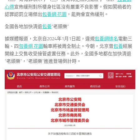
心得
宣佈緩刑對所棲身社區沒有嚴重不良影響。假如闖禍者的
認罪認罰立場傑出
包養網 花園
，能夠會宣佈緩刑。
全國各地加快清退
包養
“老頭樂”
據媒體報道，北京自2024年1月1日起，違規
包養網排名
電動三
輪、四
包養網 花園
輪車將被周全制止。今朝，北京曾
包養
經展
開線上交售收受接管處置任務。此外，全國多地都在加快清退
“老頭樂”，“老頭樂”進進登場倒計時。