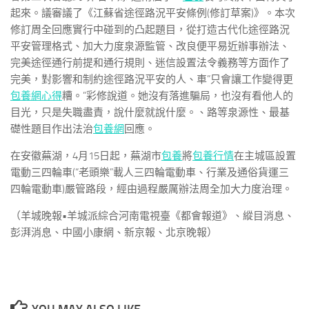
起來。議審議了《江蘇省途徑路況平安條例(修訂草案)》。本次
修訂周全回應實行中碰到的凸起題目，從打造古代化途徑路況
平安管理格式、加大力度泉源監管、改良便平易近辦事辦法、
完美途徑通行前提和通行規則、迷信設置法令義務等方面作了
完美，對影響和制約途徑路況平安的人、車”只會讓工作變得更
包養網心得
糟。”彩修說道。她沒有落進騙局，也沒有看他人的
目光，只是失職盡責，說什麼就說什麼。、路等泉源性、最基
礎性題目作出法治
包養網
回應。
在安徽蕪湖，4月15日起，蕪湖市
包養
將
包養行情
在主城區設置
電動三四輪車(“老頭樂”載人三四輪電動車、行業及通俗貨運三
四輪電動車)嚴管路段，經由過程嚴厲辦法周全加大力度治理。
（羊城晚報•羊城派綜合河南電視臺《都會報道》、縱目消息、
彭湃消息、中國小康網、新京報、北京晚報）