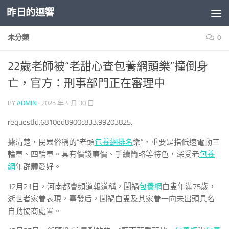
昨日的迴響
Skip to content
未分類
0
22歲老師被“老甜心查包養網頭樂”撞倒身
亡，官方：刑事部門正在審理中
BY
ADMIN
·
2025 年 4 月 30 日
requestId:6810ed8900c833.99203825.
據清楚，民眾俗稱的“老頭
包養網排名
樂”，重要是指低速電動三
輪車、四輪車。具有價錢廉價、手續簡略等特色，深受老
包養
網
年群體愛好。
12月21日，河南都會頻道報道稱，闖禍
包養網
白叟年滿75歲，
逝世者家眷表現，事發后，闖禍白叟及其家眷一向未出頭具名
自動協商處置。