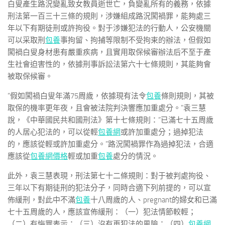
白叟產生路況變亂致女教員逝世亡，負變亂所有的義務，依據
刑法第一百三十三條的規則，涉嫌組成路況闖禍罪，能夠處三
年以下有期徒刑或許拘役。對于涉嫌犯法的行動人，公安機關
可以采取刑
包養
事拘留、拘捕等限制不受拘束的辦法，但假如
闖禍白叟身材患有嚴重疾病，且實用取保候審辦法后不至于產
生社會迫害性的，依據刑事訴訟法第六十七條規則，其能夠會
被取保候審。
“假如闖禍白叟年滿75周歲，依據現有法令
包養
條則規則，其被
取保的機率更年夜，且會被法院判決響應加重處分。”袁三慧
說，《中華國民共和國刑法》第十七條規則：“已滿七十五周歲
的人居心犯法的，可以從輕
包養網
或許加重處分；過掉犯法
的，應該從輕或許加重處分。”路況闖禍罪作為過掉犯法，合適
應該從
包養網價格
輕或加重
包養
處分的情況。
此外，袁三慧表現，刑法第七十二條規則：對于被判處拘役、
三年以下有期徒刑的犯法分子，同時合適下列前提的，可以宣
佈緩刑，對此中不滿
包養
十八周歲的人、pregnant的婦女和已滿
七十五周歲的人，應該宣佈緩刑：（一）犯法情節較輕；
（二）有悔罪表示；（三）沒有再犯法的風險；（四）
包養網