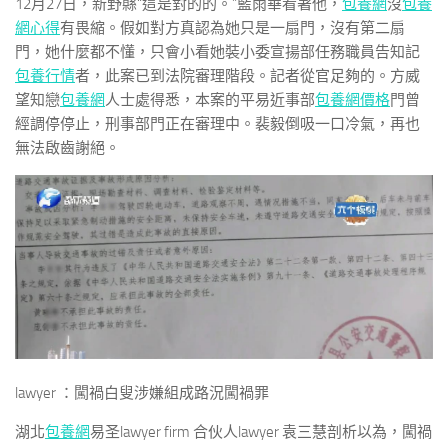
12月27日，新野縣“這是對的的。”藍雨華看著他，
包養網
沒
包養
網心得
有畏縮。假如對方真認為她只是一扇門，沒有第二扇
門，她什麼都不懂，只會小看她裝小委宣揚部任務職員告知記
包養行情
者，此案已到法院審理階段。記者從官足夠的。方威
望知戀
包養網
人士處得悉，本案的平易近事部
包養網價格
門曾
經調停停止，刑事部門正在審理中。裴毅倒吸一口冷氣，再也
無法啟齒謝絕。
lawyer ：闖禍白叟涉嫌組成路況闖禍罪
湖北
包養網
易圣lawyer firm 合伙人lawyer 袁三慧剖析以為，闖禍