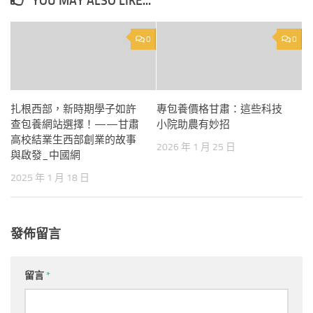
YOU MAY ALSO LIKE...
0
0
扎根西部，新時期學子如許
專包養價格甘肅：這些科技
查包養網站選擇！——甘肅
小院助農有妙招
高校結業生西部創業的故事
2026 年 1 月 25 日
與啟發_中國網
2025 年 1 月 18 日
發佈留言
留言
*