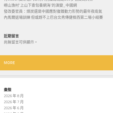
嶗山漁村“上山下查包養網海”的演變_中國網
發改委官員：煤炭還是中國應對復雜動力形勢的最年夜底氣
內馬爾返場訓練 但或趕不上巴台北秀傳健檢西第二場小組賽
近期留言
尚無留言可供顯示。
MORE
彙整
2026 年 8 月
2026 年 7 月
2026 年 6 月