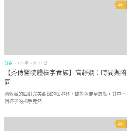
0
分數
2026 年 6 月 27 日
【秀傳醫院體檢字食族】高靜嫻：時間與陪
同
她收藏的四對完美曲線的咖啡杯，被藍色能量震動，其中一
個杯子的把手竟然...
0