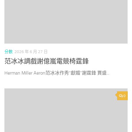
分數
2026 年 6 月 27 日
范冰冰調戲謝億嵐電競椅霆鋒
Herman Miller Aeron范冰冰作秀“獻媚”謝霆鋒 賈盛...
0