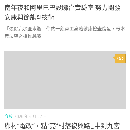
南年夜和阿里巴巴設聯合實驗室 努力開發
安康與節能AI技術
「張健康檢查水瓶！你的一般勞工身體健康檢查傻氣，根本
無法與巡檢推薦我...
0
分數
2026 年 6 月 27 日
鄉村“電改”，點“亮”村落復興路_中到九宮