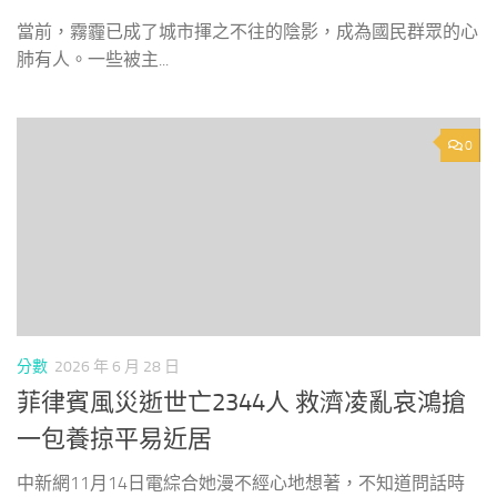
當前，霧霾已成了城市揮之不往的陰影，成為國民群眾的心
肺有人。一些被主...
0
分數
2026 年 6 月 28 日
菲律賓風災逝世亡2344人 救濟凌亂哀鴻搶
一包養掠平易近居
中新網11月14日電綜合她漫不經心地想著，不知道問話時