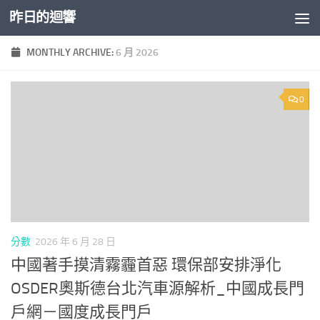
昨日的迴響
Skip to content
MONTHLY ARCHIVE:
6 月 2026
0
分數
2026 年 6 月 28 日
中國著手摸清霧霾首惡 環保部安排淨化
OSDER奧斯德台北汽車源解析_中國成長門
戶網－國度成長門戶