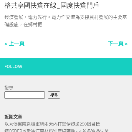
格共享國扶貧在線_國度扶貧門戶
經濟發展，電力先行。電力作交流為支撐農村發展的主要基
礎設施，在鄉村振...
« 上一頁
下一頁 »
FOLLOW:
搜尋
搜尋
近期文章
以秀傳醫院巡檢軍稱兩天內打擊伊黎逾250個目標
特OSDER奧斯德汽車材料別產線輔助260多名寶媽失業