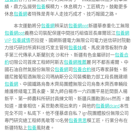
績，鼎力弘揚勞
包養
模精力、休息精力、工匠精力，鼓勵更多
休息
包養網
者特殊是青年人走技巧成才、技巧報國之路。
本次運動將分
包養網
辨采訪
包養網ppt
新疆華泰重化工無限
包養網ppt
義務公司裝配保運中間技巧組值班長庫爾班江
包養網
VIP
·
包養感情
巴拉提、國網新疆電力無限公司電力迷信研討院動
力技巧研討所資料技巧室主管何
包養妹
成、馬皮滑雪板制作身
手第三代傳承人斯蘭別克·沙和什、新疆有色金屬研討一
包養合
約
切限公司首席工程師阿斯古
包養網推薦
麗·阿不都吾甫爾、中
國石油自然氣股份無限公
包養網
司
包養合約
技巧專家薛魁、新
疆尼雅葡萄酒無限公司瑪納斯分公司裝備動力部工段長魏建順
包養網
、中國鐵路烏魯木齊局團體無限公司烏魯木齊西車輛段
維護修繕電工賈永慶、第九師白楊市一六四團平易近間藝人楊
新平、第一師農科所研討員練文明、新疆兵團勘測des然而，誰
知道，誰會相信，奚世勳表現出來的，與他的
包養網dcard
本性
完全不同。私底下，他不僅暴虐自私？ign院團體股份無限公司
專門研究總工程師馬敬等10名勞
包養意思
模工匠，行業分布在
新疆特點上
包養
風財產。