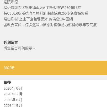
送院治療
以秀傳醫院巡檢軍稱兩天內打擊伊黎逾250個目標
特OSDER奧斯德汽車材料別產線輔助260多名寶媽失業
嶗山漁村“上山下查包養網海”的演變_中國網
發改委官員：煤炭還是中國應對復雜動力形勢的最年夜底氣
近期留言
尚無留言可供顯示。
MORE
彙整
2026 年 8 月
2026 年 7 月
2026 年 6 月
2026 年 5 月