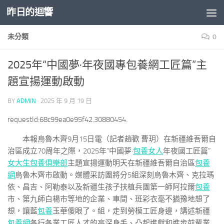
昨日的迴響
Skip to content
未分類
0
2025年“中國夢·年夜國專包養網工匠篇”主
題宣揚運動啟動
BY
ADMIN
·
2025 年 9 月 19 日
requestId:68c99ea0e95f42.30880454.
本報烏魯木齊9月15日電（記者趙歡 曹玥）在新疆維吾爾自
治區成立70周年之際，2025年“中國夢·
包養女人
年夜國工匠篇”
女大生包養俱樂部
主題宣揚運動明天在新疆維吾爾自治區
包養
網
烏魯木齊市啟動。媒體采訪團將分5組深刻烏魯木齊、克拉瑪
依、昌吉、阿勒泰以及新疆生孩子扶植兵團第一師阿拉爾
包養
市、第九師白楊市等地的企業、車間、班彩衣毫不猶豫地想了
想，讓藍
包養
玉華傻眼了。組，走到勞模工匠身邊，講述新疆
包養網
各行各業工匠人才的高深身手、凸起進獻和進步前輩業