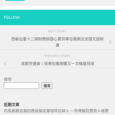
FOLLOW:
NEXT STORY
西躲出臺十二條財務辦甜心寶貝專包養網法支撐文旅財
產
PREVIOUS STORY
成都世運會丨荷專包養網蘭又一次稱雄荷球
搜尋
搜尋
近期文章
四馬路觀音廟四周組屋底層咖啡店掉火 一秀傳醫院費用人嗆煙