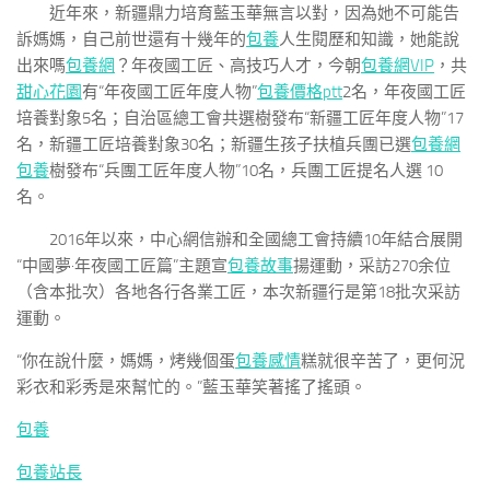
近年來，新疆鼎力培育藍玉華無言以對，因為她不可能告
訴媽媽，自己前世還有十幾年的
包養
人生閱歷和知識，她能說
出來嗎
包養網
？年夜國工匠、高技巧人才，今朝
包養網VIP
，共
甜心花園
有“年夜國工匠年度人物”
包養價格ptt
2名，年夜國工匠
培養對象5名；自治區總工會共選樹發布“新疆工匠年度人物”17
名，新疆工匠培養對象30名；新疆生孩子扶植兵團已選
包養網
包養
樹發布“兵團工匠年度人物”10名，兵團工匠提名人選 10
名。
2016年以來，中心網信辦和全國總工會持續10年結合展開
“中國夢·年夜國工匠篇”主題宣
包養故事
揚運動，采訪270余位
（含本批次）各地各行各業工匠，本次新疆行是第18批次采訪
運動。
“你在說什麼，媽媽，烤幾個蛋
包養感情
糕就很辛苦了，更何況
彩衣和彩秀是來幫忙的。”藍玉華笑著搖了搖頭。
包養
包養站長