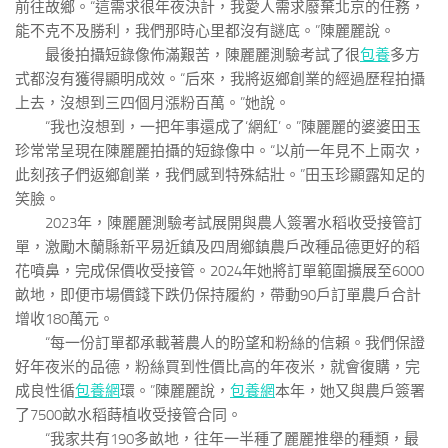
前往故鄉。“這需求很年夜決計，我愛人需求廢棄北京的任務，
能不克不及勝利，我們那時心里都沒有謎底。”陳麗麗說。
最後拍攝短錄像佈滿艱苦，陳麗麗測驗考試了很
包養
多方
式都沒有獲得顯明成效。“后來，我將返鄉創業的經過歷程拍攝
上去，沒想到三四個月漲粉百萬。”她說。
“我也沒想到，一把年事還成了‘網紅’。”陳麗麗的婆婆田玉
珍常常呈現在陳麗麗拍攝的短錄像中。“以前一年見不上兩次，
此刻孩子們返鄉創業，我們感到特殊結壯。”田玉珍顯露知足的
笑臉。
2023年，陳麗麗測驗考試展開與農人簽署水稻收受接管訂
單，激勵木蘭縣新平易近鎮及四周鄉鎮農戶改種品德更好的稻
花噴鼻，完成保價收受接管。2024年她將訂單範圍擴展至6000
畝地，即便市場價錢下跌仍保持履約，帶動90戶訂單農戶合計
增收180萬元。
“每一份訂單都承載著農人的盼望和粉絲的信賴。我們保證
好年夜米的品德，粉絲買到性價比高的年夜米，就會復購，完
成良性循
包養網
環。”陳麗麗說，
包養網
本年，她又與農戶簽署
了7500畝水稻蒔植收受接管合同。
“我家共有190多畝地，往年一半種了麗麗推舉的種類，最