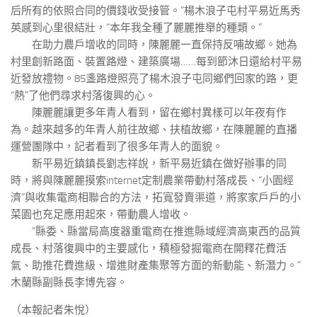
后所有的依照合同的價錢收受接管。”楊木浪子屯村平易近馬秀
英感到心里很結壯，“本年我全種了麗麗推舉的種類。”
在助力農戶增收的同時，陳麗麗一直保持反哺故鄉。她為
村里創新路面、裝置路燈、建築廣場……每到節沐日還給村平易
近發放禮物。85盞路燈照亮了楊木浪子屯同鄉們回家的路，更
“熱”了他們尋求村落復興的心。
陳麗麗讓更多年青人看到，留在鄉村異樣可以年夜有作
為。越來越多的年青人前往故鄉、扶植故鄉，在陳麗麗的直播
運營團隊中，記者看到了很多年青人的面貌。
新平易近鎮鎮長劉志祥說，新平易近鎮在做好辦事的同
時，將與陳麗麗摸索internet定制農業帶動村落成長、“小園經
濟”與收集電商相聯合的方法，拓寬發賣渠道，將家家戶戶的小
菜園也充足應用起來，帶動農人增收。
“縣委、縣當局高度器重電商在推進縣域經濟高東西的品質
成長、村落復興中的主要感化，積極發掘電商在開釋花費活
氣、助推花費進級、增進財產集聚等方面的新動能、新潛力。”
木蘭縣副縣長李博先容。
（本報記者朱悅）