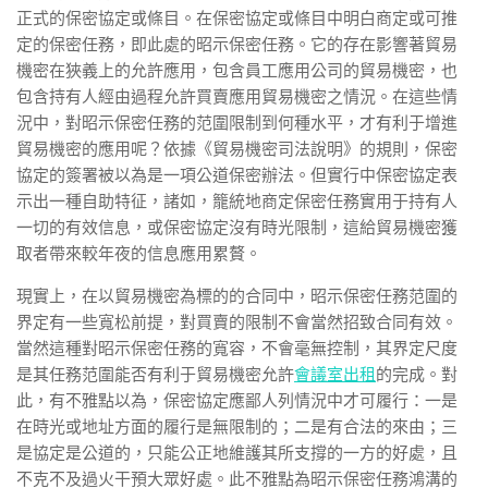
正式的保密協定或條目。在保密協定或條目中明白商定或可推
定的保密任務，即此處的昭示保密任務。它的存在影響著貿易
機密在狹義上的允許應用，包含員工應用公司的貿易機密，也
包含持有人經由過程允許買賣應用貿易機密之情況。在這些情
況中，對昭示保密任務的范圍限制到何種水平，才有利于增進
貿易機密的應用呢？依據《貿易機密司法說明》的規則，保密
協定的簽署被以為是一項公道保密辦法。但實行中保密協定表
示出一種自助特征，諸如，籠統地商定保密任務實用于持有人
一切的有效信息，或保密協定沒有時光限制，這給貿易機密獲
取者帶來較年夜的信息應用累贅。
現實上，在以貿易機密為標的的合同中，昭示保密任務范圍的
界定有一些寬松前提，對買賣的限制不會當然招致合同有效。
當然這種對昭示保密任務的寬容，不會毫無控制，其界定尺度
是其任務范圍能否有利于貿易機密允許
會議室出租
的完成。對
此，有不雅點以為，保密協定應鄙人列情況中才可履行：一是
在時光或地址方面的履行是無限制的；二是有合法的來由；三
是協定是公道的，只能公正地維護其所支撐的一方的好處，且
不克不及過火干預大眾好處。此不雅點為昭示保密任務鴻溝的