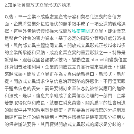
2.知足社會開放式立異形式的請求
以後，單一企業不成能處置產物研發和貿易化運動的各個方
面，企業將營業外包給潛伏的競爭敵手成了一項公道的戰略選
擇，這種外包情勢慢慢擴大成開放
私密空間
式立異，即企業充
足整合全社會的智力資本，基于必定的風險分管和好處分派機
制，與內部立異主體協同立異。開放式立異形式正被越來越多
的企業所承認和采納，成為企業立異的重要形狀之一。特殊是
近幾年，跟著我國各類數字技巧、變動位置internet和變動位置
終真個普及和利用，企業的開放式立異實行越來越廣泛，也越
來越成熟。開放式立異正在為立異供給新進口、新形式、新前
提。開放式立異請求企業信息治理戰略的靜態化，不再僅著眼
于避免信息的喪失，而是要制訂企業信息能被恰當應用的道路
和法式。是以，信息共享組成了企業信息治理的一部門。企業
若想取得保存和成長，就要在瞬息萬變、關系扁平的社會周遭
的狀況中共享和應用貿易機密，這就要為貿易機密的分送朋友
構建可茲信任的維護機制。而旨在增進貿易機密無限分送朋友
的保密辦法要件，其目標與開放式立異形式的請求是分歧的。