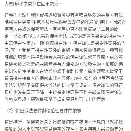
大眾所知”之間存在因果關系。
這種不雅點在我國實務界和實際界有著較為廣泛的共鳴。有法
院將貿易機密“不克不及經由過程公然道路獲取”的特征，回結為
持有人采取的保密辦法。有學者更直不雅地描寫了二者的關
系，以為“經權力人采取保密辦法”表現的是貿易機密的機密性，
主意保密性是為一種“客觀機密性”，保密辦法是機密性要件的內
涵規則。受制于機密性要件的束縛，保密性被懂得為一種可被
評價的現實。這招致持有人采取的保密辦法趨于嚴厲，由於貿
易機密被以為是經由過程持有人保密的方法發生的，嚴厲的保
密辦法能使持有人在訴訟中處于有利位置。這也響應地增添了
貿易機密持有人的保密本錢。即便2019年修訂的《反不合法競
爭法》規則了有關保密辦法的初步舉證規定，保密辦法的實行
尺度也沒有真正下降，由於機密性要件不難主導有關保密辦法
的初步舉證，招致這種舉證規定只具無形式上的意義。
（2）保密辦法要件對價值性要件的依靠
這是指當一項機密信息的經濟價值較年夜時，信息自己就能被
接觸到的人用以辨認貿易機密的存在，無需持有人采取額定的