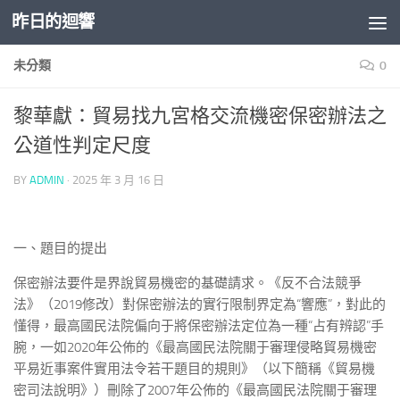
昨日的迴響
Skip to content
未分類
0
黎華獻：貿易找九宮格交流機密保密辦法之
公道性判定尺度
BY
ADMIN
·
2025 年 3 月 16 日
一、題目的提出
保密辦法要件是界說貿易機密的基礎請求。《反不合法競爭
法》（2019修改）對保密辦法的實行限制界定為“響應”，對此的
懂得，最高國民法院偏向于將保密辦法定位為一種“占有辨認”手
腕，一如2020年公佈的《最高國民法院關于審理侵略貿易機密
平易近事案件實用法令若干題目的規則》（以下簡稱《貿易機
密司法說明》）刪除了2007年公佈的《最高國民法院關于審理