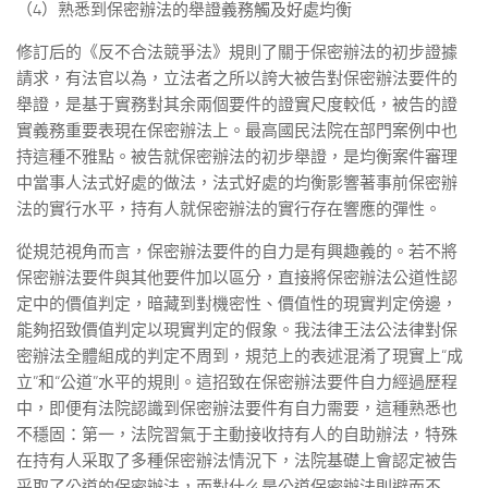
（4）熟悉到保密辦法的舉證義務觸及好處均衡
修訂后的《反不合法競爭法》規則了關于保密辦法的初步證據
請求，有法官以為，立法者之所以誇大被告對保密辦法要件的
舉證，是基于實務對其余兩個要件的證實尺度較低，被告的證
實義務重要表現在保密辦法上。最高國民法院在部門案例中也
持這種不雅點。被告就保密辦法的初步舉證，是均衡案件審理
中當事人法式好處的做法，法式好處的均衡影響著事前保密辦
法的實行水平，持有人就保密辦法的實行存在響應的彈性。
從規范視角而言，保密辦法要件的自力是有興趣義的。若不將
保密辦法要件與其他要件加以區分，直接將保密辦法公道性認
定中的價值判定，暗藏到對機密性、價值性的現實判定傍邊，
能夠招致價值判定以現實判定的假象。我法律王法公法律對保
密辦法全體組成的判定不周到，規范上的表述混淆了現實上“成
立”和“公道”水平的規則。這招致在保密辦法要件自力經過歷程
中，即便有法院認識到保密辦法要件有自力需要，這種熟悉也
不穩固：第一，法院習氣于主動接收持有人的自助辦法，特殊
在持有人采取了多種保密辦法情況下，法院基礎上會認定被告
采取了公道的保密辦法，而對什么是公道保密辦法則避而不