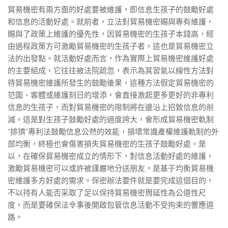
貿易機密有兩方面的好處要被維護，即信息生孩子的鼓勵好處
和信息的活動好處。就前者，立法對貿易機密賜與專有維護，
賜與了政策上維護的優先性，因貿易機密的生孩子本錢高，經
由過程政策方可激勵貿易機密的生孩子者。這也是貿易機密立
法的出發點。就活動好處而言，作為實際上貿易機密維護好處
的主要組成，它往往被法院疏忽，表示為其習氣以線性方法對
待貿易機密維護所發生的鼓勵後果，這種方法假定貿易機密的
范圍、客體或維護刻日的增添，會直接激起更多更好的非專利
信息的生孩子，而對貿易機密的限制將在邊沿上招致信息的削
減。這是對生孩子鼓勵好處的過度誇大，會形成貿易機密軌制
“排擠”專利法鼓勵信息公然的效能，損壞常識產權維護軌制的外
部均衡，終極也會傷害損失貿易機密的生孩子鼓勵好處。是
以，在確保貿易機密成立的情形下，對信息活動好處的維護，
激勵貿易機密可以或許被謹嚴地分送朋友，是基于均衡貿易機
密維護多方好處的需求。保密辦法要件就是要完成這個目的，
不以持有人能否采取了足以保持貿易機密周延性為公道性尺
度，而是要確保法令事後開啟包管信息活動不受拘束的響應道
路。