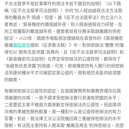
不合法競爭平易近事案件利用法令若干題目的說明》（以下簡
稱《反不合法競爭司法說明》）中的“別人經由過程合法方法取
得的難易水平”用語。但是，據《反不合法競爭法》的立法介入
者表述，“貿易機密的價值越年夜，別人經由過程自力研發、反
向工程獲取的難度越年夜，運營者就有任務采取越嚴厲的保密
辦法”。2020年，國度市場監視治理總局在其發布的《貿易機密
維護
舞蹈場地
規則（征求看法稿）》中，對保密辦法“響應”的懂
得也以“避免信息泄露”為導向，且《反不合法競爭司法說明》和
《貿易機密司法說明》在界定保密辦法的公道性時，都保存了
“為避免信息泄露”的用語。可見，貿易機密持有人實行的保密辦
法到達何種水平才可被認定是公道的，現有規范未能供給清楚
的線索。
有關保密辦法公道性的認定，在我國實際界和實務界僅存在兩
項基礎的共鳴：一是不請求保密辦法實行到滿有把握的水平；
二是要從主客不雅兩方面來斷定保密辦法的公道性。但這兩項
共鳴的準繩性顏色較重，是一種對什么是公道保密辦法的有力
答覆。對此，我法律王法公法院幾回再三衝破保密辦法的水平
限制，有法院主意持有人應采取“嚴厲且周全”的保密辦法，而部