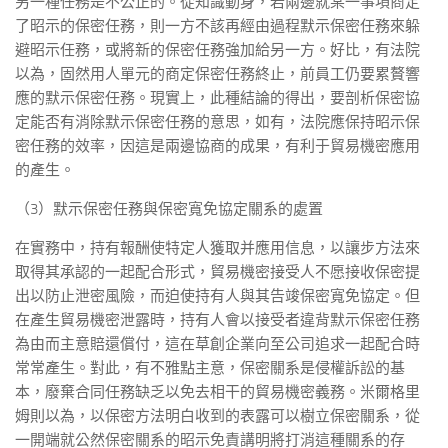
另一種任務是不公正的。從知識動身，若兩邊就某一事項商定
了昭示的保密任務，則一方不該再經由過程默示保密任務來躲
避昭示任務，或將新的保密任務強加給另一方。好比，有法院
以為，固然用人單元的商定保密任務終止，前員工仍要累贅響
應的默示保密任務。現實上，此種結論的得出，要剖析保密協
定能否有消除默示保密任務的意思，如有，法院應保持昭示保
密任務的效率，因這是兩邊協商的成果，有利于貿易機密應用
的產生。
（3）默示保密任務與保密寬免協定關系的處置
在實務中，持有報酬使特定人獲取并應用信息，以讓步方法來
取得其承認的一起配合形式，貿易機密接受人不愿接收保密提
出以防止泄密風險，而迫使持有人與其告竣保密寬免協定。但
在產生貿易機密泄露時，持有人會以接受者違背默示保密任務
為由而主意賠還償付，這在草創企業向至公司追求一起配合時
常常產生。對此，有不雅點主意，保密關系是侵權訴訟的基
本，廢棄合同任務缺乏以免去相干的貿易機密義務。米爾格里
姆則以為，以保密方法明白收到的表露可以樹立保密關系，從
一開端就公然保密關系的昭示免責講明將打消這種關系的存