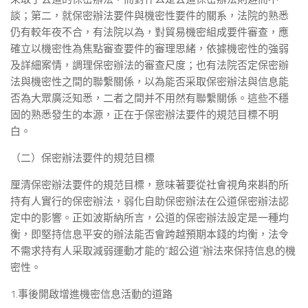
談；第二，就保密辦法要件與機密性要件的關系，法院的熟悉
仍有較年夜不合，有法院以為，對貿易機密組成要件審查，應
確立以機密性為焦點審查要件的審理思緒，依據機密性的強弱
及詳細案情，調理保密辦法的審查尺度；也有法院否定保密辦
法與機密性之間的聯繫關係，以為能否采取保密辦法與信息能
否為大眾廣泛知悉，二者之間并不用然有聯繫關係。這些不穩
固的熟悉發生的本源，正在于保密辦法要件的規范目標不明
白。
（二）保密辦法要件的規范目標
厘清保密辦法要件的規范目標，意味著要從社會視角來斟酌所
持有人實行的保密辦法，弱化自助保密辦法在公道保密辦法認
定中的影響。正如波斯納所言，公道的保密辦法設定是一種均
衡，即堅持信息平安的辦法能否會跨越預期本錢的均衡，法令
不需求持有人采取減弱運動才能的“超公道”辦法來保持信息的機
密性。
1.事後開啟增進機密信息活動的道路