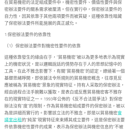
在貿易機密的法定組成要件中，機密性要件、價值性要件與保
密辦法要件的關系需求被厘清。但在實行中，保密辦法要件的
自力性，因其依靠于其他兩項要件而被質疑，這種依靠性暗藏
了保密辦法要件所能施展的真正感化。
1.保密辦法要件的依靠性
（1）保密辦法要件對機密性要件的依靠
這種依靠發生的緣由在于，“貿易機密”被以為更多地表示為現實
上的機密狀況，是以邏輯說話的情勢存在于人的思想記憶中的
工具。在此不雅念影響下，有關“貿易機密”的認定，繚繞著一個
基礎思緒睜開，即依據法令所規則的貿易機密概念，往尋覓反
應被稱為“貿易機密”景象的現實特征。持有人采取的保密辦法，
經由過程合法手腕難以獲取，是表白或反應貿易機密客不雅存
在的現實特征之一。1993年公佈的《反不合法競爭法》對保密
辦法沒有“度”的限制，作為貿易機密組成要件的保密辦法，被以
為是詳細而實行的。影響該立法的不雅念，即是以貿易機密
會
議室出租
的“純潔”現實特征來束縛其成立要件，這是保密辦法要
件依靠機密性要件的成果，表示為保密辦法與機密信息的“不被