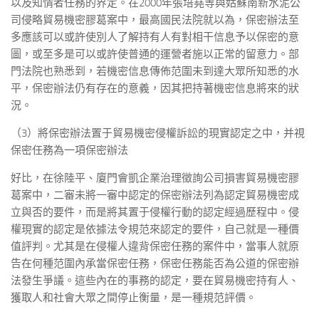
以及知情者任務的界定。在2000年張培堯等與姑蘇南新水泥公
司侵略貿易機密膠葛案中，最高國民法院就以為，保密辦法至
多應該可以或許使別人了解持有人有對相干信息予以保密的意
圖，或至多是可以或許使普通的運營者施以正常的留意力。部
門法院也熟悉到，若機密信息傳佈范圍未到達大眾所知悉的水
平，保密辦法仍有存在的意義，因其把持著機密信息將來的狀
況。
（3）將保密辦法置于貿易機密侵權訴訟的現實認定之中，并視
保密任務為一項保密辦法
好比，在徐陸平、廈門會凱企業治理徵詢公司損害貿易機密膠
葛案中，二審未將一審中認定的保密辦法列為認定貿易機密成
立與否的要件，而是將其置于侵權行動的認定經過歷程中。侵
權現實的認定是依據法令規范來認定的要件，自己就是一種價
值評判。尤其是在侵權人違背保密任務的案件中，當事人就原
告在何種范圍內承當保密任務，保密任務能否為公道的保密辦
法發生爭議。這些內在的事務的認定，要在貿易機密持有人、
獲取人和社會大眾之間停止衡量，是一種規范評價。