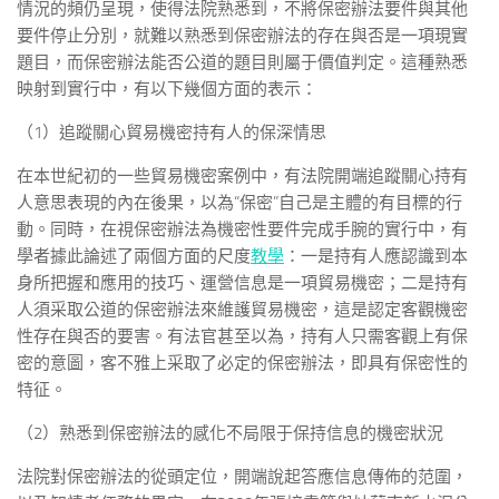
情況的頻仍呈現，使得法院熟悉到，不將保密辦法要件與其他
要件停止分別，就難以熟悉到保密辦法的存在與否是一項現實
題目，而保密辦法能否公道的題目則屬于價值判定。這種熟悉
映射到實行中，有以下幾個方面的表示：
（1）追蹤關心貿易機密持有人的保深情思
在本世紀初的一些貿易機密案例中，有法院開端追蹤關心持有
人意思表現的內在後果，以為“保密”自己是主體的有目標的行
動。同時，在視保密辦法為機密性要件完成手腕的實行中，有
學者據此論述了兩個方面的尺度
教學
：一是持有人應認識到本
身所把握和應用的技巧、運營信息是一項貿易機密；二是持有
人須采取公道的保密辦法來維護貿易機密，這是認定客觀機密
性存在與否的要害。有法官甚至以為，持有人只需客觀上有保
密的意圖，客不雅上采取了必定的保密辦法，即具有保密性的
特征。
（2）熟悉到保密辦法的感化不局限于保持信息的機密狀況
法院對保密辦法的從頭定位，開端說起答應信息傳佈的范圍，