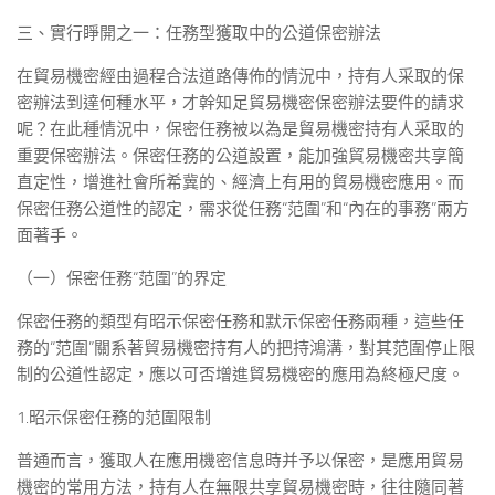
三、實行睜開之一：任務型獲取中的公道保密辦法
在貿易機密經由過程合法道路傳佈的情況中，持有人采取的保
密辦法到達何種水平，才幹知足貿易機密保密辦法要件的請求
呢？在此種情況中，保密任務被以為是貿易機密持有人采取的
重要保密辦法。保密任務的公道設置，能加強貿易機密共享簡
直定性，增進社會所希冀的、經濟上有用的貿易機密應用。而
保密任務公道性的認定，需求從任務“范圍”和“內在的事務”兩方
面著手。
（一）保密任務“范圍”的界定
保密任務的類型有昭示保密任務和默示保密任務兩種，這些任
務的“范圍”關系著貿易機密持有人的把持鴻溝，對其范圍停止限
制的公道性認定，應以可否增進貿易機密的應用為終極尺度。
1.昭示保密任務的范圍限制
普通而言，獲取人在應用機密信息時并予以保密，是應用貿易
機密的常用方法，持有人在無限共享貿易機密時，往往隨同著