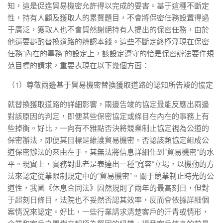
知，這是促進貿易機密允許得以完成的要害。基于這種不斷定
性，持有人顧及獲取人的累贅題目，不會將保密任務設置得過
于廣泛，獲取人也不會貿然謝絕持有人提出的保密任務，由於
他還要斟酌替換道路的辨認本錢。這些不斷定終極浮現在保密
任務“內在的事務”的設定上，該設定遵守的恰是保密辦法要件規
范目標的請求，重要表現在以下幾個方面：
（1）尊敬兩邊基于貿易機密替換獲取道路的認知所告竣的協定
就替換獲取道路的詳細影響，兩邊告竣的協定最能反應出兩邊
對該原因的判定，即便某些保密協定或條目在內在的事務上有
些掉衡。好比，一向有不雅點否決將競業制止協定視為公道的
保密辦法，即便其目標是維護貿易機密。否認該類協定組成公
道保密辦法的來由在于，其無法將信息詳細化到“貿易機密”的水
平。現實上，實務對此老是表達出一種“寬容”立場，以機動的方
法來認定從業限制規定中的“貿易機密”。關于競業制止時光的公
道性，我國《休息合同法》固然規則了兩年的最高刻日，但對
于超刻日條目，法院也不妥然否認其效率，反而會依據詳細個
案情況來認定。好比，一些行業請求清楚客戶的汗青或情形，