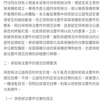
門法院在持有人簡直未采取任何保密辦法時，便認定其主意的
貿易機密成立。畢竟作甚公道的保密辦法，是以後貿易機密案
件審理的核心和難點。本文擬從實務中保密辦法公道性認定窘
境發生的緣由動身，改正保密辦法要件與貿易機密其他要件的
關系，明白保密辦法要件的規范目標，這是認定保密辦法公道
與否的終極尺度，也是保密辦法要件得以自力的要害。之后，
依據保密辦法要件的規范目標，擬對詳細情況中保密辦法的公
道性從頭認定，將詳細情況類型化為貿易機密的任務型獲取和
非任務型獲取，這是兩種分歧的貿易機密傳佈途徑，也是保密
辦法要件規范目標的詳細實行睜開。
二、保密辦法要件的規范目標厘清
保密辦法公道與否的判定尺度，在于能否合適保密辦法要件的
規范目標，不然，公道性的判定若沒有目標的指引，就會墮入
一種凌亂狀況。而明白該規范目標，則是以保密辦法要件的自
力為條件。
（一）保密辦法要件位置的改正