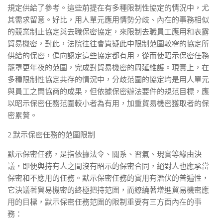
規定供給了參考。這些前提在有多種限制性協定的情況中，尤
其需求留意。好比，用人單元應用情勢分歧、內在的事務相似
的競業制止協定與去職保密協定，來限制去職員工應用和表露
貿易機密，對此，法院往往會質疑此中限制范圍較窄的協定所
供給的保密，偏向認定這些協定都有用，從而使昭示保密任務
籠罩更年夜的范圍，完成對貿易機密的周延維護。現實上，在
多種限制性協定共存的情況中，分歧范圍的協定均是用人單元
與員工之間協商的成果，但依據保密辦法要件的規范目標，應
以昭示保密任務范圍較小者為有用，加重貿易機密獲取者的保
密累贅。
2.默示保密任務的范圍限制
默示保密任務，是指依據法令、關系、習氣、現實等緣由決
議，即便與持有人之間沒有昭示的保密合同，絕對人也應承當
保密和不應用的任務。默示保密任務的實用有潛伏的普遍性，
它決議著貿易機密的終極把持范圍，而繚繞著增進貿易機密應
用的目標，默示保密任務范圍的限制重要有三方面內在的事
務：