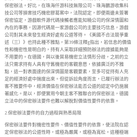
保密辦法。好比，在珠海仟游科技無限公司、珠海鵬游收集科
技公司等損害技巧機密膠葛案中，法院認定，即便兩邊未簽署
保密協定，游戲軟件源代碼接觸者應能知曉公司的保深情圖和
內在的事務，因源代碼是一家游戲公司的主要技巧信息，游戲
公司對其未來發生經濟好處有公道等待。《美國不合法競爭重
述（三）》也持此種不雅點，第39條注釋g指出，若信息的價值
性和機密性是明白的，持有人采取詳細預防辦法的證據能夠是
不用要的。在德國，與以後貿易機密立法情形分歧，之前的立
法只需求持有人具有守舊機密的客觀意愿，依據廣泛的不雅
點，這一對表面達的保深情圖是客觀要素，至多可從持有人充
足的經濟好處中揣度出來。但從訴訟角度而言，已履行辦法的
客不雅要件中，經濟價值在保密辦法能否公道的認定中仍施展
著感化。是以，即便實用今朝主客不雅聯合的保密辦法，德國
立法中的保密辦法要件也難以解脫對價值性要件的依靠。
2.保密辦法要件的自力過程與熟悉局限
保密辦法要件對機密性要件、價值性要件的依靠，使法院在認
定保密辦法的公道性時，或極為嚴厲，或極為寬松。這種極端