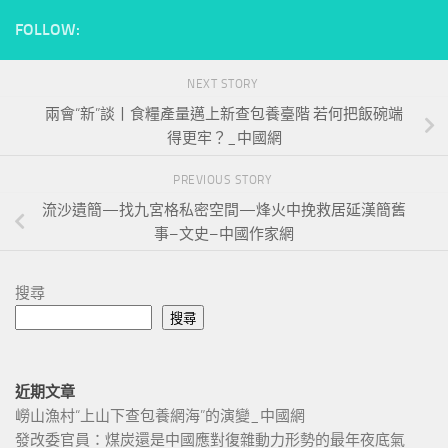
FOLLOW:
NEXT STORY
兩會“新”談丨食糧產量邁上新查包養臺階 若何把飯碗端
得更牢？_中國網
PREVIOUS STORY
流沙遺簡—找九宮格私密空間—烽火中挽救居延漢簡舊
事–文史–中國作家網
搜尋
搜尋
近期文章
嶗山漁村“上山下查包養網海”的演變_中國網
發改委官員：煤炭還是中國應對復雜動力形勢的最年夜底氣