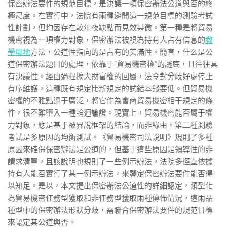
保密辦法要件的規范目標，是決議一項保密辦法公道與否的終
極尺度。在實行中，法院有兩種避開這一規范目標的測驗考試
性計劃，但均因存在較年夜缺點而見效甚微。第一種是將貿易
機密視為一項權力對象，保密辦法被視為持有人占有信息的
教
學場地
方法，公道性指向的是占有的美滿性。簡直，什么是公
道保密辦法題目的處理，依靠于“貿易機密權”的謎底，且往往具
有決議性。經由過程擴大財富權的回屬，法令對分歧好處停止
有序維護，這種既有規定比新規定的試錯本錢要低。但貿易機
密權的不雅點過于廣泛，將它作為會商貿易機密相干規定的條
件，很不難墮入一種輪迴論證。現實上，貿易機密能否屬于權
力對象，應是基于被界說框架的結論，而非緣由。第二種測驗
考試是多原因的均衡測試。《貿易機密司法說明》規則了多種
原因來確保保密辦法是公道的，但基于這些原因是領導性的非
請求清單，且該說明也規則了一些例示辦法，法院多徑直依據
持有人能否實行了某一例示辦法，來鑒定保密辦法要件能否得
以知足。是以，本文提出保密辦法公道性的詳細認定，類型化
為貿易機密任務型獲取和非任務型獲取兩種傳佈情況，這兩品
種型中的保密辦法形狀分歧，需聯合保密辦法要件的規范目標
來認定其公道與否。