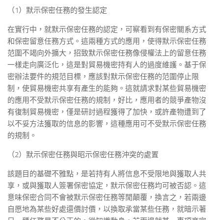
（1）默示保密任務的發生認定
在實行中，就默示保密任務的認定，可察看到有保密關系方式
和保密留意任務方式。這兩種方式的應用，使得默示保密任務
范圍不竭向外擴大，招致默示保密任務像侵權法上的留意任務
一樣走向廣泛化，這是對貿易機密持有人的過度維護。基于保
密辦法要件的規范目標，應該對默示保密任務的范圍停止限
制，使貿易機密共享有產生的能夠。這就請求對某些貿易機密
的應用不受默示保密任務的規制，好比，應用者的競爭產物沒
有復制貿易機密，僅是研討過程獲得了加快，或許產物遭到了
以不妥方法獲取的信息的影響，這種應用可不受默示保密任務
的規制。
（2）默示保密任務與昭示保密任務沖突的處置
該題目的基礎不雅點，是若持有人將信息不受限地與獲取人共
享，或與獲取人簽署保密協定，默示保密任務均可被否認。這
意味保密合同不會被默示保密任務等閒顛覆，換言之，若兩邊
自愿地為某些好處還價討價，以換取承當某些任務，就暗示著