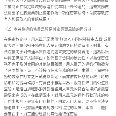
企業和客戶之間樹立起極為堅固的紐帶，得悉客戶信息的前員
工被制止在特定區域的永遠性從業制止是公道的。這些實務做
法反應了在將競業制止協定作為一項保密辦法時，法院尊敬持
有人和獲取人的會談成果。
（2）本質性違約條目是貿易機密買賣風險的再分派
在保密協定中，用人單元常應用“無論乙方因何種緣由去職”或相
似表達，讓保密任務在用人單元違約之后持續有用，對此，有
法院偏向于對普通本質性違約處置規定的破例實用。這為訴訟
中員工供給了抗辯事由，他們基于合同的彼此性，以為保密任
務不克不及與合同的其他條目離開，用人單元的違約行動褫奪
了合同對價，員工不該接收保密任務的限制。本質上，保密任
務的效率在訂立之日就得以斷定，而非依據休息關系終止時的
情形和前提再確認。有實務不雅點以為，限制性條目的公道性
查驗，是經由過程斟酌其對維護用人單元的符合法規好處能否
需要來完成的。在此情況中，對用人單元的違約行動形成的終
止作出規則，是無有用目標的，由於若用人單元要不符合法令
辭退員工，他將無法取得對方保密協定的簽署。本質上，題目
要害在于，員工能否應當比其他獲取保密信