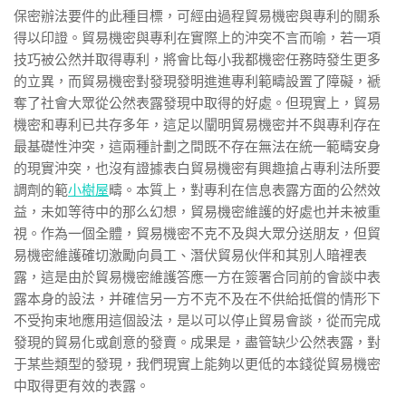
保密辦法要件的此種目標，可經由過程貿易機密與專利的關系
得以印證。貿易機密與專利在實際上的沖突不言而喻，若一項
技巧被公然并取得專利，將會比每小我都機密任務時發生更多
的立異，而貿易機密對發現發明進進專利範疇設置了障礙，褫
奪了社會大眾從公然表露發現中取得的好處。但現實上，貿易
機密和專利已共存多年，這足以闡明貿易機密并不與專利存在
最基礎性沖突，這兩種計劃之間既不存在無法在統一範疇安身
的現實沖突，也沒有證據表白貿易機密有興趣搶占專利法所要
調劑的範
小樹屋
疇。本質上，對專利在信息表露方面的公然效
益，未如等待中的那么幻想，貿易機密維護的好處也并未被重
視。作為一個全體，貿易機密不克不及與大眾分送朋友，但貿
易機密維護確切激勵向員工、潛伏貿易伙伴和其別人暗裡表
露，這是由於貿易機密維護答應一方在簽署合同前的會談中表
露本身的設法，并確信另一方不克不及在不供給抵償的情形下
不受拘束地應用這個設法，是以可以停止貿易會談，從而完成
發現的貿易化或創意的發賣。成果是，盡管缺少公然表露，對
于某些類型的發現，我們現實上能夠以更低的本錢從貿易機密
中取得更有效的表露。