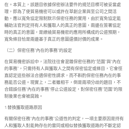
在。本質上，該題目依據保密辦法要件的規范目標可被妥當處
理，即為了使貿易機密可以或許在草創企業與至公司之間活
動，應以寬免協定限制默示保密任務的實用，由於寬免協定能
輔助法官判定持有人和獲取人的真正的意圖，兩邊在簽署協定
時的真正的意圖，是繚繞貿易機密的應用所構成的公道預期，
寬免條目恰是兩邊基于真正的意圖還價討價的成果。
（二）保密任務“內在的事務”的設定
在貿易機密訴訟中，法院往往會混雜保密任務的“范圍”與“內在
的事務”，只需持有人與獲取人之間有保密協定或條目，它會徑
直認定這些辦法合適保密性請求，而不斟酌保密任務內在的事
務能否公道。現實上，二者雖相干，倒是兩項分歧的題目，不
合錯誤任務“內在的事務”停止公道設定，對保密任務“范圍”的限
制後果也會被腐蝕。
1.替換獲取道路原因
有關保密任務“內在的事務”公道性的判定，一項主要原因是持有
人和獲取人對能夠存在的雷同或相似替換獲取道路的不斷定認