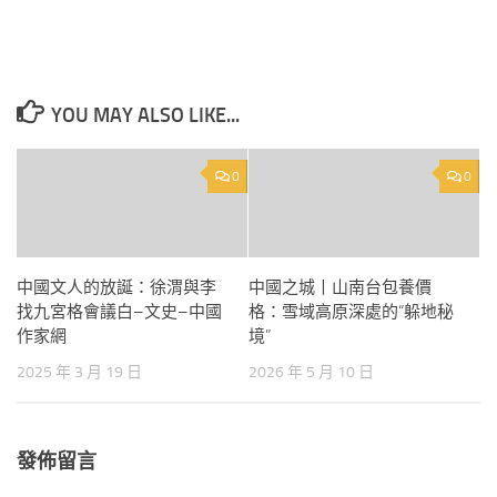
YOU MAY ALSO LIKE...
0
0
中國文人的放誕：徐渭與李
中國之城丨山南台包養價
找九宮格會議白–文史–中國
格：雪域高原深處的“躲地秘
作家網
境”
2025 年 3 月 19 日
2026 年 5 月 10 日
發佈留言