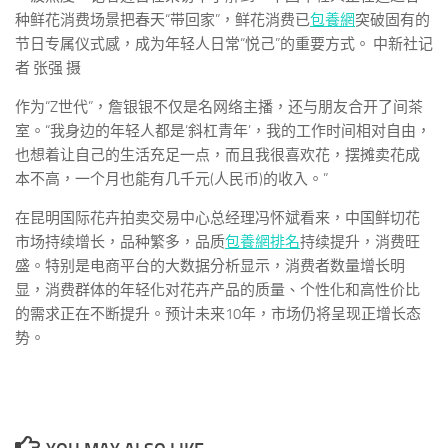
种鲜花消费场景把春天“带回家”，鲜花消费已
包養網
突破固有的
节日专属仪式感，成为年轻人日常“悦己”的重要方式。 中新社记
者 张强 摄
作为“Z世代”，詹银银不仅是名网络主播，还与朋友合开了间茶
室。“我身边的年轻人都是‘斜杠青年’，我的工作时间相对自由，
也想着让自己的生活充足一点，而且我很喜欢花，摆摊卖花成
本不高，一个月也能有几千元(人民币)的收入。”
在昆明国际花卉拍卖交易中心总经理冯怀斌看来，中国鲜切花
市场持续增长，品种繁多，品质
包養網排名
持续提升，消费旺
盛。特别是电商平台的大数据分析显示，消费者数量增长明
显，消费群体的年轻化对花卉产品的质量、个性化和高性价比
的需求正在不断提升。预计未来10年，市场仍将呈现正增长态
势。