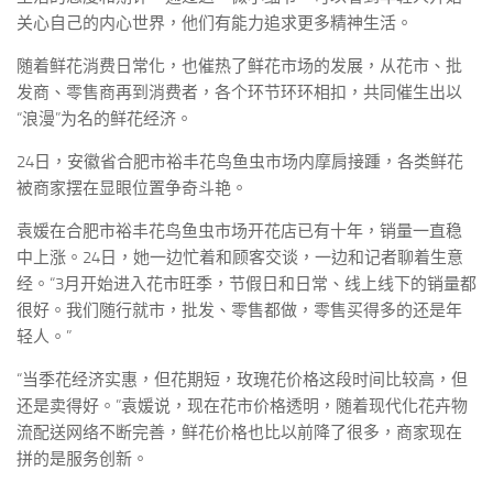
关心自己的内心世界，他们有能力追求更多精神生活。
随着鲜花消费日常化，也催热了鲜花市场的发展，从花市、批
发商、零售商再到消费者，各个环节环环相扣，共同催生出以
“浪漫”为名的鲜花经济。
24日，安徽省合肥市裕丰花鸟鱼虫市场内摩肩接踵，各类鲜花
被商家摆在显眼位置争奇斗艳。
袁媛在合肥市裕丰花鸟鱼虫市场开花店已有十年，销量一直稳
中上涨。24日，她一边忙着和顾客交谈，一边和记者聊着生意
经。“3月开始进入花市旺季，节假日和日常、线上线下的销量都
很好。我们随行就市，批发、零售都做，零售买得多的还是年
轻人。”
“当季花经济实惠，但花期短，玫瑰花价格这段时间比较高，但
还是卖得好。”袁媛说，现在花市价格透明，随着现代化花卉物
流配送网络不断完善，鲜花价格也比以前降了很多，商家现在
拼的是服务创新。