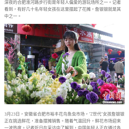
深夜的合肥淮河路步行街是年轻人偏爱的游玩场所之一。记者
看到，有好几十名年轻女孩在这里摆起了花摊，詹银银就是其
中之一。
3月23日，安徽省合肥市裕丰花鸟鱼虫市场，“Z世代”女孩詹银银
正在挑选鲜花，准备摆摊销售。随着气温回升，鲜花市场迎来
一波热度。记者近日在采访中了解到，中国年轻人正在通过各