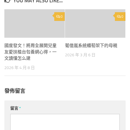
YOU MAY ALSO LIKE...
0
0
國度發文！將周全展開兒童
葡億嵐系統櫃萄架下的母親
友愛扶植台包養網心得，一
2026 年 3 月 6 日
文讀懂怎么建
2026 年 4 月 8 日
發佈留言
留言
*