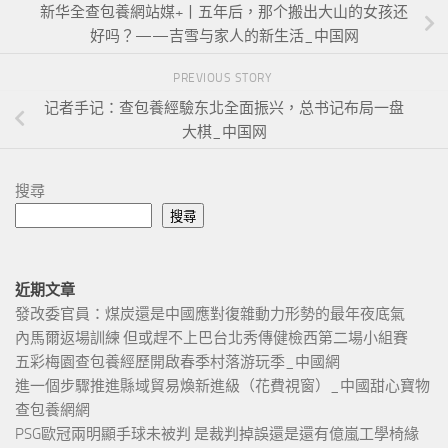
新华全查包養網站媒+丨五年后，那个搬出大山的女孩还
好吗？——吉雪与家人的新生活_中国网
PREVIOUS STORY
记者手记：查包養經驗东北全面振兴，总书记布局一盘
大棋_中国网
搜尋
搜尋
近期文章
發改委官員：煤炭還是中國應對復雜動力形勢的最年夜底氣
內馬爾返場訓練 但或趕不上巴台北秀傳健檢西第二場小組賽
五彩梅園查包養經歷開啟春季村落游玩季_中國網
進一個步驟推進縣域貿易煥新進級（花費視窗）_中國甜心寶物
查包養網網
PSG歐冠兩明顯手球未被判 是裁判掉誤還是還有億嵐工學椅緣