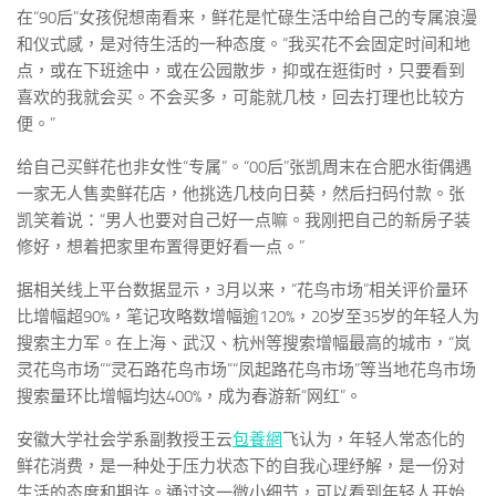
在“90后”女孩倪想南看来，鲜花是忙碌生活中给自己的专属浪漫
和仪式感，是对待生活的一种态度。“我买花不会固定时间和地
点，或在下班途中，或在公园散步，抑或在逛街时，只要看到
喜欢的我就会买。不会买多，可能就几枝，回去打理也比较方
便。”
给自己买鲜花也非女性“专属”。“00后”张凯周末在合肥水街偶遇
一家无人售卖鲜花店，他挑选几枝向日葵，然后扫码付款。张
凯笑着说：“男人也要对自己好一点嘛。我刚把自己的新房子装
修好，想着把家里布置得更好看一点。”
据相关线上平台数据显示，3月以来，“花鸟市场”相关评价量环
比增幅超90%，笔记攻略数增幅逾120%，20岁至35岁的年轻人为
搜索主力军。在上海、武汉、杭州等搜索增幅最高的城市，“岚
灵花鸟市场”“灵石路花鸟市场”“凤起路花鸟市场”等当地花鸟市场
搜索量环比增幅均达400%，成为春游新“网红”。
安徽大学社会学系副教授王云
包養網
飞认为，年轻人常态化的
鲜花消费，是一种处于压力状态下的自我心理纾解，是一份对
生活的态度和期许。通过这一微小细节，可以看到年轻人开始