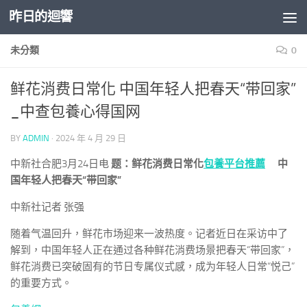
昨日的迴響
Skip to content
未分類
0
鲜花消费日常化 中国年轻人把春天“带回家”
_中查包養心得国网
BY
ADMIN
·
2024 年 4 月 29 日
中新社合肥3月24日电
题：鲜花消费日常化
包養平台推薦
中
国年轻人把春天“带回家”
中新社记者 张强
随着气温回升，鲜花市场迎来一波热度。记者近日在采访中了
解到，中国年轻人正在通过各种鲜花消费场景把春天“带回家”，
鲜花消费已突破固有的节日专属仪式感，成为年轻人日常“悦己”
的重要方式。