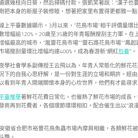
遴選幾枝向日葵，然后掃碼付款。張凱笑著說：“漢子也
剛把本身的新屋子裝修睦，想著把家里布置得更都雅一點
線上平臺數據顯示，3月以來，“花鳥市場”相干評價量環比
數增幅逾120%，20歲至35歲的年青報酬搜刮主力軍。
增幅最高的城市，“嵐靈花鳥市場”“靈石路花鳥市場”“鳳起
市場搜刮量環比增幅均達400%，成為春游新“網紅
包養
”。
夜學社會學系副傳授王云飛以為，年青人常態化的鮮花花
況下的自我心思紓解，是一份對生涯的立場和期許。經由
以看到年青人開端關懷本身的心坎世界，他們有才能尋求
平臺推舉
著鮮花花費日常化，也催熱了鮮花市場的成長，
發商再到花費者，各個環節環環相扣，配合催生出以“浪漫
，安徽省合肥市裕豐花鳥魚蟲市場內摩肩相繼，各類鮮花
斗艷。