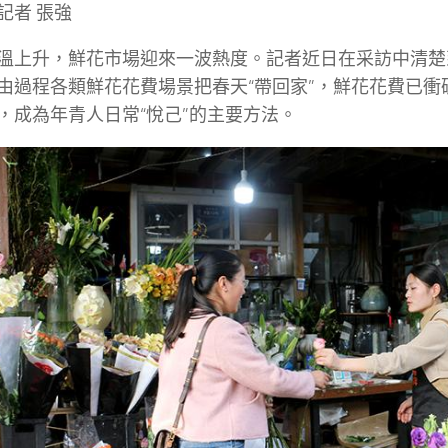
記者 張強
溫上升，鮮花市場迎來一波熱度。記者近日在采訪中清楚
由過程各類鮮花花費場景把春天“帶回家”，鮮花花費已衝
，成為年青人日常“悅己”的主要方法。