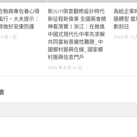
合胞病專包養心得
新JIUYI俱意翻修設計時代
為給企業
風行，大夫提示：
新征程新偉業·全國兩會精
膳轉型 
游做好安康防護
神看落實丨浙江：在推進
劃刻日
中國式現代化中率先求解
10 月 1 日
2025 年 12 
共同富裕普遍性難題_中
國鄉村振興在線_國家鄉
村振興信息門戶
2025 年 8 月 14 日
言