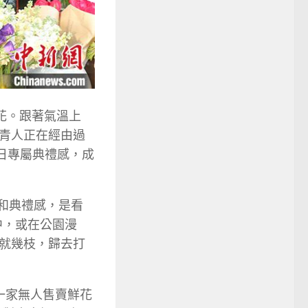
花。跟著氣溫上
青人正在經由過
日專屬典禮感，成
漫和典禮感，是看
中，或在公園漫
就幾枝，歸去打
遇一家無人售賣鮮花