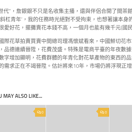
Z世代”，詹銀銀不只是名收集主播，還與伴侶合開了間茶
‘斜杠青年’，我的任務時光絕對不受拘束，也想著讓本身
很愛好花，擺攤賣花本錢不高，一個月也能有幾千元(國民
國際花草拍賣買賣中間總司理馮懷斌看來，中國鮮切花市
，品德連續晉陞，花費茂盛。特殊是電商平臺的年夜數據
數字增加顯明，花費群體的年青化對花草產物的東西的品
的需求正在不竭晉陞。估計將來10年，市場仍將浮現正
 MAY ALSO LIKE...
0
0