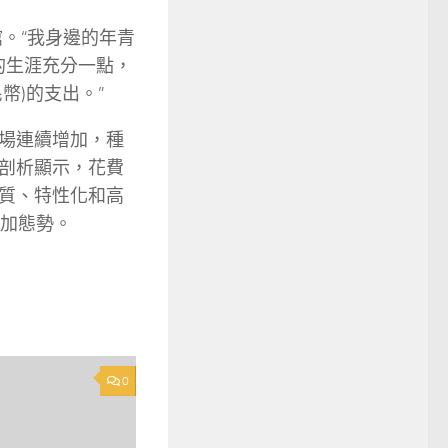
館。“我身邊的年青
的生涯充分一點，
幣)的支出。”
場連續增加，種
剖析顯示，花費
質、特性化和高
增加態勢。
0