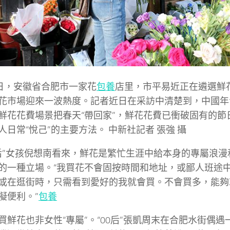
3日，安徽省合肥市一家花
包養
店里，市平易近正在遴選鮮
花市場迎來一波熱度。記者近日在采訪中清楚到，中國年
鮮花花費場景把春天“帶回家”，鮮花花費已衝破固有的節
人日常“悅己”的主要方法。 中新社記者 張強 攝
0后”女孩倪想南看來，鮮花是繁忙生涯中給本身的專屬浪
的一種立場。“我買花不會固按時間和地址，或鄙人班途
或在逛街時，只需看到愛好的我就會買。不會買多，能夠
擬便利。”
包養
買鮮花也非女性“專屬”。“00后”張凱周末在合肥水街偶