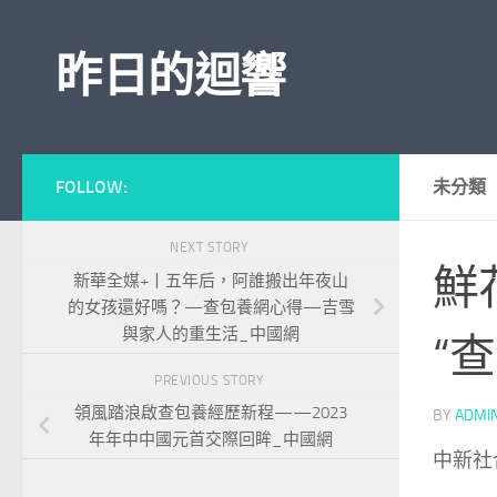
Skip to content
昨日的迴響
FOLLOW:
未分類
NEXT STORY
鮮
新華全媒+丨五年后，阿誰搬出年夜山
的女孩還好嗎？—查包養網心得—吉雪
與家人的重生活_中國網
“
PREVIOUS STORY
領風踏浪啟查包養經歷新程——2023
BY
ADMI
年年中中國元首交際回眸_中國網
中新社