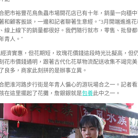
合肥市裕豐花鳥魚蟲市場開花店已有十年，銷量一向穩中
著和顧客扳談，一邊和記者聊著生意經。“3月開端進進花
、線上線下的銷量都很好。我們隨行就市，零售、批發都
年青人。”
花經濟實惠，但花期短，玫瑰花價錢這段時光比擬高，但仍
刻花市價錢通明，跟著古代化花草物流配送收集不竭完美
了良多，商家此刻拼的是辦事立異。
合肥淮河路步行街是年青人偏心的游玩場合之一。記者看
孩在這里擺起了花攤，詹銀銀就是
包養
此中之一。