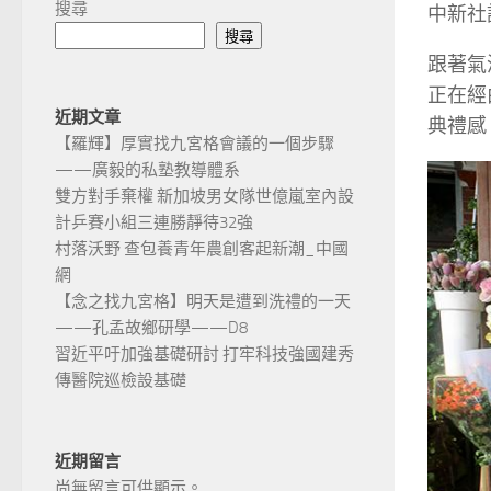
搜尋
中新社
搜尋
跟著氣
正在經
近期文章
典禮感
【羅輝】厚實找九宮格會議的一個步驟
——廣毅的私塾教導體系
雙方對手棄權 新加坡男女隊世億嵐室內設
計乒賽小組三連勝靜待32強
村落沃野 查包養青年農創客起新潮_中國
網
【念之找九宮格】明天是遭到洗禮的一天
——孔孟故鄉研學——D8
習近平吁加強基礎研討 打牢科技強國建秀
傳醫院巡檢設基礎
近期留言
尚無留言可供顯示。