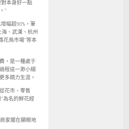
要對本身好一點
。”
增幅超90%，筆
在上海、武漢、杭州
路花鳥市場”等本
費，是一種處于
過程這一渺小細
更多精力生涯。
從花市、零售
”為名的鮮花經
被商家擺在顯眼地