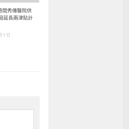
時間秀傳醫院供
當局延長兩津貼計
月 5 日