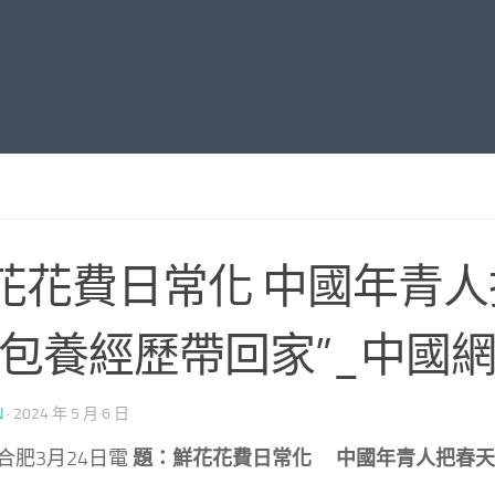
花花費日常化 中國年青
查包養經歷帶回家”_中國
N
·
2024 年 5 月 6 日
合肥3月24日電
題：鮮花花費日常化 中國年青人把春天“