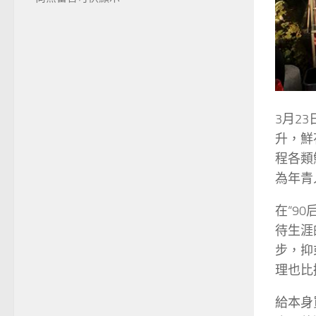
3月2
升，鮮
程各類
為年青
在“9
待生涯
步，抑
理也比
給本身