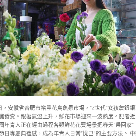
3日，安徽省合肥市裕豐花鳥魚蟲市場，“Z世代”女孩詹銀
攤發賣。跟著氣溫上升，鮮花市場迎來一波熱度。記者近
國年青人正在經由過程各類鮮花花費場景把春天“帶回家”
節日專屬典禮感，成為年青人日常“悅己”的主要方法。 中