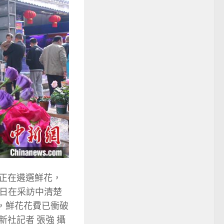
銀正在遴選鮮花，
日在采訪中清楚
，鮮花花費已衝破
新社記者 張強 攝