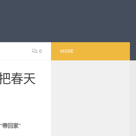
0
MORE
人把春天
網
帶回家”