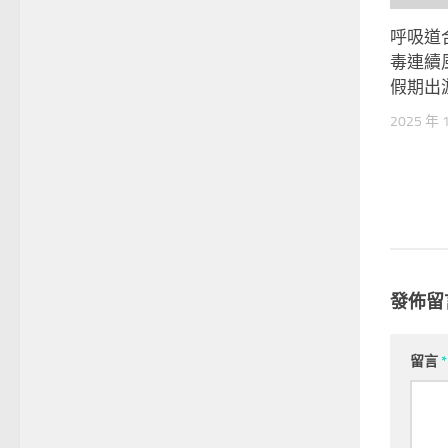
呼吸道
毒連續
假期出
2025 年 
發佈留
留言
*