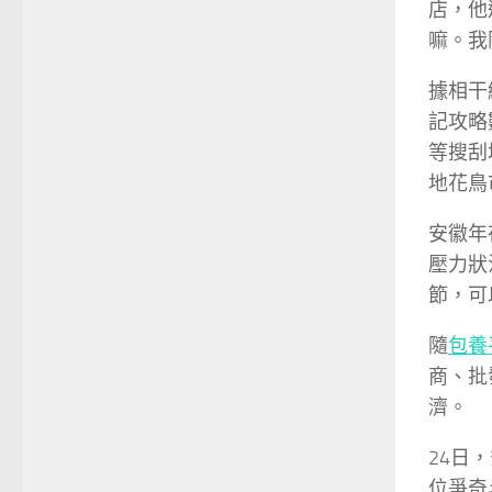
店，他
嘛。我
據相干
記攻略
等搜刮
地花鳥
安徽年
壓力狀
節，可
隨
包養
商、批
濟。
24日
位爭奇