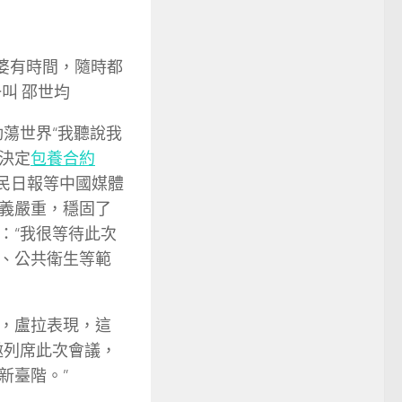
婆有時間，隨時都
叫 邵世均
動蕩世界“我聽說我
決定
包養合約
民日報等中國媒體
義嚴重，穩固了
：“我很等待此次
、公共衛生等範
，盧拉表現，這
邀列席此次會議，
新臺階。”