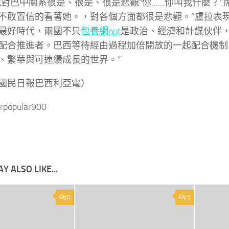
我對巴中關系很是、很是、很是悲觀“你……你叫我什麼？”
不敢置信的看著她。，對各個方面都很是悲觀。”盧拉表現
最好時代，兩國不只
包養網ppt
是政治、經濟和計謀伙伴
配合推進者。巴西等待經由過程加倍開放的一起配合機制
、繁華與可連續成長的世界。”
國民日報巴西利亞電）
rpopular900
Y ALSO LIKE...
0
0