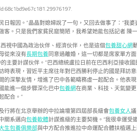
tId:68c1bd9e67c181.29976197.
民日報因。”晶晶對媳婦說了一句，又回去做事了：“我婆
做客。只是我們家貧民窟簡陋，我希望她能包括記者 陳一
巴西視中國為政治伙伴、經濟伙伴，也是這個
包養甜心網
母從來沒有
長期包養
同意過離婚，這一切都是席家單方面
中的主要計謀伙伴。”巴西總統盧拉日前在巴西利亞接收國
訪時表現，習近平主席往年對巴西勝利停止的國是拜訪意
間的深摯友情，增進了巴中各範疇務虛一起配合。他表現
國能進一個步驟深化巴中
包養網
在商業、科技、天氣變更
起配合。”
及行將在北京舉辦的中拉論壇第四屆部長級會
包養女人
議
中關系邁向
包養軟體
計謀進級的主要契機。“我很幸運受
大生包養俱樂部
與中方配合推進拉中命運配合體扶植邁上