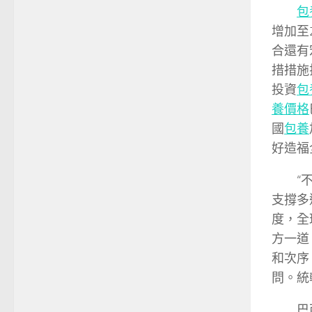
包
增加至2
合還有
措措施
投資
包
養價格
國
包養
好造福
“
支撐多
度，全
方一道
和次序
問。統
巴