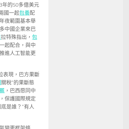
3年的50多億美元
兩國一起
包養
配
年夜範圍基本舉
多中國企業來巴
道
拉特殊指出，
包
一起配合，與中
推進人工智能更
拉表現，巴方果斷
網
關稅”的果斷態
薦
，巴西愿同中
，保護國際規定
底是誰？”有人
氣變更框架條