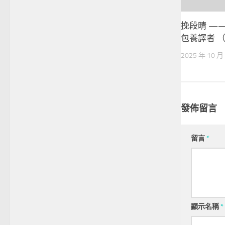
挽段晴 —
包養譯者 
2025 年 10 月
發佈留言
留言
*
顯示名稱
*