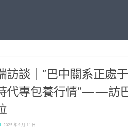
端訪談｜“巴中關系正處
時代專包養行情”——訪
拉
N
·
2025 年 9 月 11 日