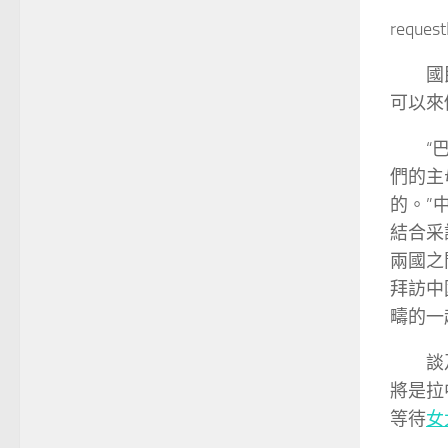
reques
國
可以來
“
們的主
的。”
結合采
兩國之
拜訪中
疇的一
談
將是拉
等待
女