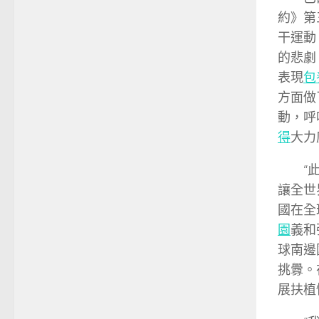
約》第
干運動
的悲劇
表現
包
方面做
動，呼
得
大力
“
讓全世
國在全
園
義和
球南邊
挑釁。
展扶植