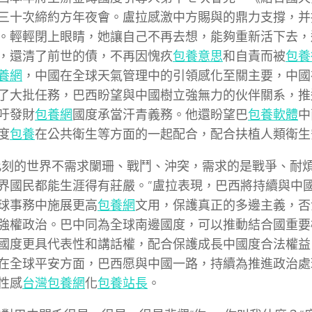
三十次締約方年夜會。盧拉感激中方賜與的鼎力支撐，并
。輕輕閉上眼睛，她讓自己不再去想，能夠重新活下去，
，還清了前世的債，不再因愧疚
包養意思
和自責而被
包養
養網
，中國在全球天氣管理中的引領感化至關主要，中國
了大批任務，巴西盼望與中國樹立強無力的伙伴關系，推
吁發財
包養網
國度承當汗青義務。他還盼望巴
包養軟體
中
度
包養
在公共衛生等方面的一起配合，配合扶植人類衛生
此刻的世界不需求闌珊、戰鬥、沖突，需求的是戰爭、耐
界國民都能生涯得有莊嚴。”盧拉表現，巴西將持續與中
球事務中施展更高
包養網
文用，保護真正的多邊主義，否
強權政治。巴中同為全球南邊國度，可以推動結合國重要
國度更具代表性和講話權，配合保護成長中國度合法權益
在全球平安方面，巴西愿與中國一路，持續為推進政治處
性感
台灣包養網
化
包養站長
。