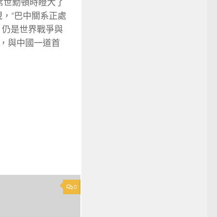
席世勳頓時瞪大了
，“巴中關系正處
，仍是世界戰爭與
，與中國一道首
0