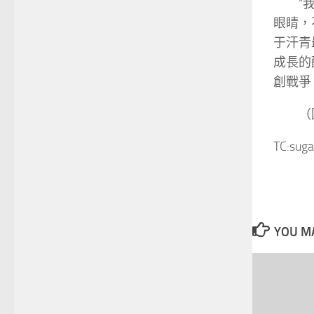
“
眼睛，
于汗青
成長的
創戰爭
（
TC:suga
YOU MA