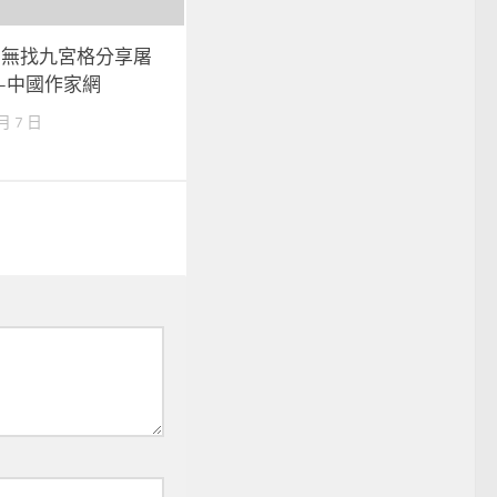
中無找九宮格分享屠
–中國作家網
 月 7 日