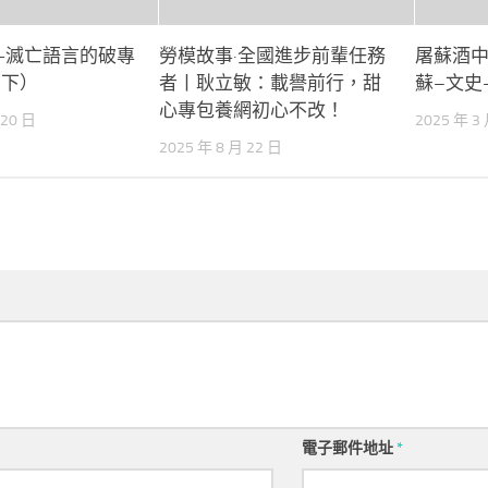
—滅亡語言的破專
勞模故事·全國進步前輩任務
屠蘇酒
（下）
者丨耿立敏：載譽前行，甜
蘇–文史
心專包養網初心不改！
 20 日
2025 年 3
2025 年 8 月 22 日
電子郵件地址
*