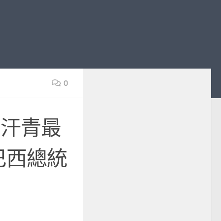
0
于汗青最
巴西總統