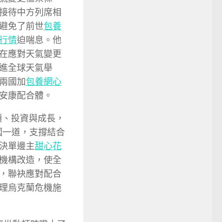
接待中方列席相
避免了前世
包養
行情
迫喘息。他
在應對天氣變更
進全球天氣舉
兩國加
包養網心
安康配合體。
煩、投資與成長，
國一道，支撐結合
決單邊主
甜心花
機構改造，使全
，聯袂應對配合
理烏克蘭危機施