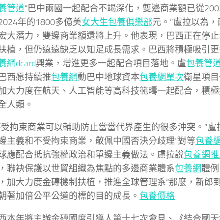
養管道
“巴中兩國一起配合不竭深化，雙邊商業額已從200
024年的1800多億美
女大生包養俱樂部
元。”盧拉以為，
宏大潛力，雙邊商業額還將上升。他表現，巴西正在停止
扶植，但仍遠遠缺乏以知足成長需求。巴西將積極吸引更
養網dcard
興業，增進更多一起配合項目落地。盧
包養管
巴西愿持續推
包養網
動巴中地球資本
包養網單次
衛星項目
加大力度在航天、人工智能等高科技範疇一起配合，積極
全人類。
不受拘束商業可以輔助防止當當代界產生的很多沖突。”盧
邊主義和不受拘束商業，敬佩中國否決分歧理“對等
包養
球應配合抵抗強權政治和單邊主義做法。盧拉說
包養網推
，聯袂保護以世貿組織為焦點的多邊商業體系
包養網
體例
，加大力度金磚機制扶植，推進全球管理系“那麼，新郎到
朝著加倍公平公道的標的目的成長。
包養價格
西本年將主辦金磚國度引導人第十七次會見、《結合國天