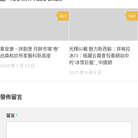
0
0
重安康、拼創意 月餅市場“卷”
光輝60載 魅力新西躲｜祥格拉
出森和診所家醫科新高度
冰川：暗藏云霧查包養網站中
的“冰雪巨龍”_中國網
2026 年 2 月 23 日
2025 年 9 月 9 日
發佈留言
留言
*