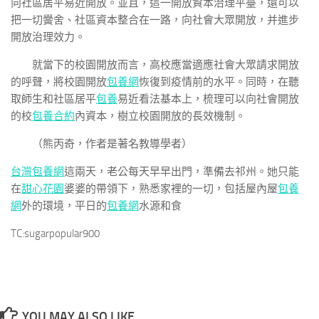
向社區居平易近開放。並且，這一開放資本治理平臺，還可以
把一切黌舍、社區資本整合在一路，向社會大眾開放，并進步
開放治理效力。
就當下的校園開放而言，高校應當適應社會大眾請求開放
的呼聲，將校園開放
包養網
恢復到疫情前的水平。同時，在聽
取師生和社區居平
包養
易近看法基本上，梳理可以向社會開放
的校
包養合約
內資本，樹立校園開放的長效機制。
（
熊丙奇，
作者是著名教導學者）
台灣包養網
這兩天，老公每天早早出門，準備去祁州。她只能
在
甜心花園
婆婆的帶領下，熟悉家裡的一切，包括屋內屋
包養
網
外的環境，平日的
包養網
水源和食
TC:sugarpopular900
YOU MAY ALSO LIKE...