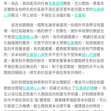
序。為此，高校能否向社會
包養感情
開放、怎么開放，應當充
足聽取全校師生和社區居平易近甚至更年夜范圍大眾的
包養網
心得
看法，停止迷信、平易近主決議計劃。
包養網
談及校園開放，國際言論常會援用一些國外年夜學沒有圍
墻，和社區融會在一路的例子。但實在，國外年夜學的開放也
不是混
包養價格ptt
為一談的，有的校園面積小、周邊社區治安
比擬復雜的黌舍，也是不向社會大眾開
包養
放的。就是融進社
區的年夜黌舍園，有的藏書樓、體育館等場館也是有門禁體系
的，非本校師
包養甜心網
生并不克不及不受拘束
甜心花園
進
進。黌舍對外開放的辦法，是黌舍董事會在聽取師生和社區居
平易近看法后做出的，是以，對于能否開放、開放的水平以及
開放詳細辦法，師生和社區居平易近是有共鳴的。
如針對開放能夠帶來的平安治理題目，黌舍可以制定校園
開放治理規
包養網dcard
則，招募丈夫阻止了
包養網評價
她。”先
生以及社區志愿者介入開放后的校園次序保護；針對開放帶來
的市平易近與先生“搶”體育館、藏書樓等場館資本的題目，可以
引進第三方機構，樹立開放資本治理平臺，選擇適合的時段，