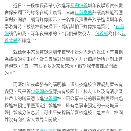
近日，一段家長欲帶小孩進深
長期包養
圳年夜學觀賞被黌
舍保安攔下的錄像在網上瘋傳。言論
包養意思
熱議高校能否應
當對外開放。網傳錄像顯示，一名家長預備帶孩子進深圳年夜
學游覽時，被該校保安攔下，隨后其拍下錄像接連質問，“
包養
網
請告知我，深年夜是誰的？”“我們是徵稅人，
包養網
為什么
包
養軟體
不讓進？”
就錄像中家長質疑深圳年夜學不讓外人進的說法，有自稱
為該校的先生說，黌舍曾經對外開放，并非如網傳所述制止進
進游覽，“‘五一’有很多多少家長來玩，假期深年夜都是開放
的。”
而深圳年夜學發布的講明稱，深年夜進校治理規則暫未有
變更，只是答
包養網心得
應持有校園卡、校友卡以及海濱小區
住戶卡的職員憑卡進
包養網
校，因公事來訪的職員則需經由過
程進校預定平臺預定掛號進校。確有急事未預定的來訪職員，
經掛號成分信息后，可由平安捍衛部審核進校。這表白，校園
并沒有向社會大眾周全開放。