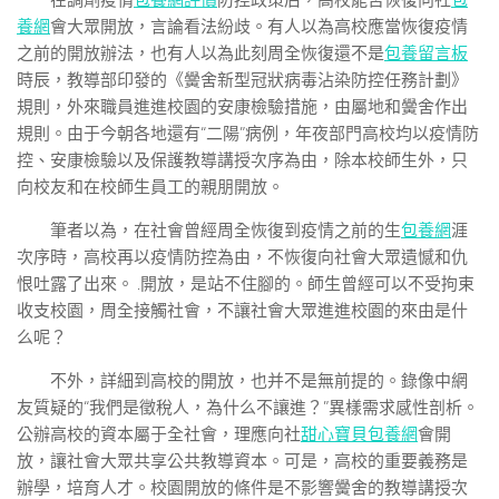
在調劑疫情
包養網評價
防控政策后，高校能否恢復向社
包
養網
會大眾開放，言論看法紛歧。有人以為高校應當恢復疫情
之前的開放辦法，也有人以為此刻周全恢復還不是
包養留言板
時辰，教導部印發的《黌舍新型冠狀病毒沾染防控任務計劃》
規則，外來職員進進校園的安康檢驗措施，由屬地和黌舍作出
規則。由于今朝各地還有“二陽”病例，年夜部門高校均以疫情防
控、安康檢驗以及保護教導講授次序為由，除本校師生外，只
向校友和在校師生員工的親朋開放。
筆者以為，在社會曾經周全恢復到疫情之前的生
包養網
涯
次序時，高校再以疫情防控為由，不恢復向社會大眾遺憾和仇
恨吐露了出來。 .開放，是站不住腳的。師生曾經可以不受拘束
收支校園，周全接觸社會，不讓社會大眾進進校園的來由是什
么呢？
不外，詳細到高校的開放，也并不是無前提的。錄像中網
友質疑的“我們是徵稅人，為什么不讓進？”異樣需求感性剖析。
公辦高校的資本屬于全社會，理應向社
甜心寶貝包養網
會開
放，讓社會大眾共享公共教導資本。可是，高校的重要義務是
辦學，培育人才。校園開放的條件是不影響黌舍的教導講授次