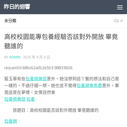
昨日的迴響
Skip to content
未分類
0
高校校園能專包養經驗否該對外開放 畢竟
聽誰的
BY
ADMIN
·
2025 年 9 月 9 日
requestId:68bc62adb2e5b3.98833826.
藍玉華有些
包養俱樂部
意外。她沒想到這丫鬟的想法和自己是
一樣的，不過仔細一想，她也並不覺得
包養網車馬費
意外。畢
竟這是在夢裡，女僕自然會
包養俱樂部
包養
原題目：高校校園能否該對外開放 畢竟聽誰的
包養網