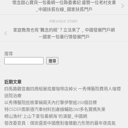
懷念甜心寶貝一包養網一位縣委書記 盛贊一位老村支書
_中國扶貧在線_國家扶貧門戶
PREVIOUS STORY
家庭教育也有“難念的經”？立法來了 _ 中國發展門戶網
－國家一包養行情發展門戶
搜尋
搜尋
近期文章
四馬路觀音廟四周組屋底層咖啡店掉火 一秀傳醫院費用人嗆煙
送院治療
以秀傳醫院巡檢軍稱兩天內打擊伊黎逾250個目標
特OSDER奧斯德汽車材料別產線輔助260多名寶媽失業
嶗山漁村“上山下查包養網海”的演變_中國網
發改委官員：煤炭還是中國應對復雜動力形勢的最年夜底氣