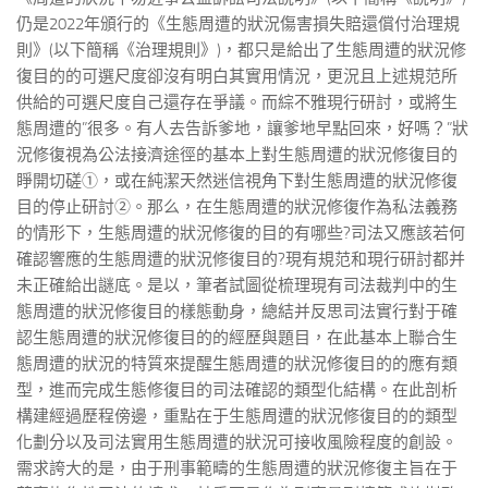
仍是2022年頒行的《生態周遭的狀況傷害損失賠還償付治理規
則》(以下簡稱《治理規則》)，都只是給出了生態周遭的狀況修
復目的的可選尺度卻沒有明白其實用情況，更況且上述規范所
供給的可選尺度自己還存在爭議。而綜不雅現行研討，或將生
態周遭的”很多。有人去告訴爹地，讓爹地早點回來，好嗎？”狀
況修復視為公法接濟途徑的基本上對生態周遭的狀況修復目的
睜開切磋①，或在純潔天然迷信視角下對生態周遭的狀況修復
目的停止研討②。那么，在生態周遭的狀況修復作為私法義務
的情形下，生態周遭的狀況修復的目的有哪些?司法又應該若何
確認響應的生態周遭的狀況修復目的?現有規范和現行研討都并
未正確給出謎底。是以，筆者試圖從梳理現有司法裁判中的生
態周遭的狀況修復目的樣態動身，總結并反思司法實行對于確
認生態周遭的狀況修復目的的經歷與題目，在此基本上聯合生
態周遭的狀況的特質來提醒生態周遭的狀況修復目的的應有類
型，進而完成生態修復目的司法確認的類型化結構。在此剖析
構建經過歷程傍邊，重點在于生態周遭的狀況修復目的的類型
化劃分以及司法實用生態周遭的狀況可接收風險程度的創設。
需求誇大的是，由于刑事範疇的生態周遭的狀況修復主旨在于