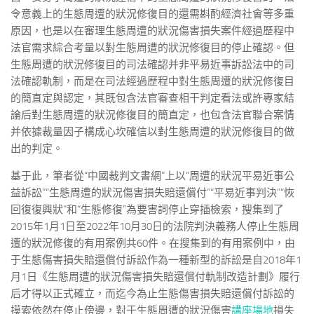
令意義上的生態周遭的狀況修復目的還需斟酌經濟社會等多重
原因，也是以在審理生態周遭的狀況傷害損失案件經過歷程中
法官需求綜合考量以對生態周遭的狀況修復目的停止確認。但
生態周遭的狀況修復目的司法確認并非平易近事訴訟法中的司
法確認軌制，而是在司法經過歷程中對生態周遭的狀況修復目
的簡直定與認定，其既包含法官審查相干判定看法或許專家結
論后對生態周遭的狀況修復目的簡直定，也包含法官聯合案情
并依據裁量因子構成心坎確信以對生態周遭的狀況修復目的做
出的判定。
基于此，筆者從“中國裁判文書網”上以“周遭的狀況平易近事公
益訴訟”“生態周遭的狀況傷害損失賠還償付”“平易近事判決”“恢
回復復興狀”和“生態修復”為要害詞停止穿插檢索，搜集到了
2015年1月1日至2022年10月30日的法院判決義務人停止生態周
遭的狀況修復的有用案例共60件。在搜集到的有用案例中，由
于生態傷害損失賠還償付訴訟作為一種新型的訴訟是自2018年1
月1日《生態周遭的狀況傷害損失賠還償付軌制改造計劃》履行
后才得以正式確立，而迄今為止生態傷害損失賠還償付訴訟的
摸索依然在停止傍邊，對于生態周遭的狀況傷害
講座場地
損失