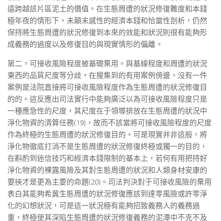
遠跨越該片區泥土的價值。在生態周遭的狀況修復難度和本錢
極年夜的情形下，未顛末感性的經濟本錢和恰當性剖析，仍然
保持將生態周遭的狀況修復到本來的效能和狀況則很有能夠形
成義務的過度以及修復目的與現實情形的偏離。
第二，可接收風險程度被基礎棄用。與基線程度和周遭的狀況
東西的品質尺度等分歧，在搜集到的有用案例傍邊，沒有一件
案例是法院直接將可接收風險程度作為生態周遭的狀況修復目
的的。這反應出司法實行中能夠廣泛以為可接收風險程度只是
一種應急性的尺度，其尺度在于領導排放在生態周遭的狀況中
淨化物資的清算任務(19)，故而不該當將可接收風險程度的尺度
作為終極的生態周遭的狀況修復目的。可是現實并非這般，將
淨化物徹底打消不是生態周遭的狀況修復終極或獨一的目的，
在斟酌到迷信技巧和經濟本錢限制的基本上，若何有用把持好
淨化物資的裸露風險及其對生態周遭的狀況和人類身材安康的
要挾才是更為主要的命題(20)。司法判決對于可接收風險的棄用
表白其能夠希冀生態周遭的狀況修復應該到達零風險或許零淨
化的幻想狀況，可是這一狀況極有能夠招致義務人的義務過
重，終極使其深陷生態周遭的狀況修復義務的泥潭中不克不及