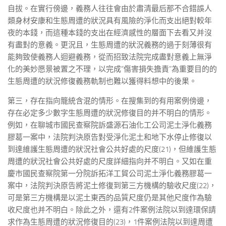
自拔。在實行傍邊，義務人往往會由於肅清最后那不合錯誤人
類身材安康和生態周遭的狀況具有風險的淨化而支出絕對較年
夜的本錢，而這種本錢的支出在經濟感性的層面下去看又并沒
有盡對的意義。更況且，生態周遭的狀況義務的過于刻薄很有
能夠致使義務人迴避義務，從而招致法院完成盡對意義上無淨
化的美妙愿景被置之不理，以完成“傷害損失擔責”為重要目的的
生態周遭的狀況修復義務軌制也難以獲得料想中的後果。
第三，存在指向籠統含混的情形。在搜集到的有用案例傍邊，
存在必定多少數字生態周遭的狀況修復目的并不明白的情形。
例如，在聊城市國民查察院訴盛源石油化工公司泥土淨化義務
膠葛一案中，法院判決原告對受淨化泥土和地下水停止修復以
到達維護生態周遭的狀況社會公共好處的尺度(21)，但維護生態
周遭的狀況社會公共好處的尺度詳細指向并不明白。又如在重
慶市國民查察院第一分院訴拓洋工貿公司泥土淨化義務膠葛一
案中，法院判決原告將泥土修復到第三方機構的驗收尺度(22)，
可是第三方機構是以泥土東西的品質尺度仍是其他尺度作為驗
收尺度也并不明白。除此之外，還有2件案例法院以到達環保請
求作為生態周遭的狀況修復目的(23)，1件案例法院以到達周遭