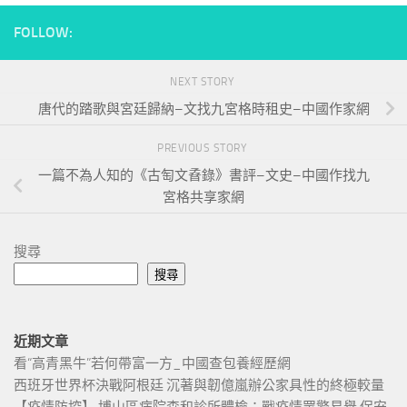
FOLLOW:
NEXT STORY
唐代的踏歌與宮廷歸納–文找九宮格時租史–中國作家網
PREVIOUS STORY
一篇不為人知的《古匋文孴錄》書評–文史–中國作找九
宮格共享家網
搜尋
搜尋
近期文章
看“高青黑牛”若何帶富一方_中國查包養經歷網
西班牙世界杯決戰阿根廷 沉著與韌億嵐辦公家具性的終極較量
【疫情防控】 博山區病院森和診所體檢：戰疫情眾擎易舉 保安