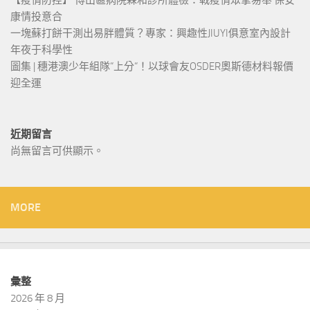
康情投意合
一塊蘇打餅干測出易胖體質？專家：興趣性JIUYI俱意室內設計
年夜于科學性
圖集 | 穗港澳少年組隊“上分“！以球會友OSDER奧斯德材料報價
迎全運
近期留言
尚無留言可供顯示。
MORE
彙整
2026 年 8 月