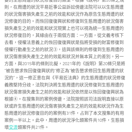
要的生態周遭的狀況修復目的類型。根據《說明》第20條之規
則，在周遭的狀況平易近事公益訴訟傍邊法院可以以生態周遭
的狀況傷害損失產生之前的效能和狀況作為原告生態周遭的狀
況修復的目的。而恢回復復興狀和修復到生態周遭的狀況傷害
損失產生之前的效能和狀況現實上也可以視為統一生態周遭的
狀況修復目的，其緣由在于兩個方面：一方面，從文義考核下
去看，侵權法意義上的恢回復復興狀是指將受損的財富修復到
侵權行動產生之前的狀況③，這與該條則的修復到生態周遭的
狀況傷害損失產生之前的效能和狀況并無本質上的差別。另一
方面，與2015年的條則比擬，2021年的《說明》第20條只是將
“被告懇求恢回復復興狀的”修正為“被告懇求修回生態周遭的狀
況的”，這一修正意在與《平易近法典》的生態周遭的狀況修復
義務堅持分歧，法院判決將生態周遭的狀況修復到生態周遭的
狀況傷害損失產生之前的效能和狀況依然是以恢回復復興狀為
根據④。在搜集到的案例傍邊，法院按照該司法說明直接以原
狀或許生態周遭的狀況傷害損失產生之前的效能和狀況作為生
態周遭的狀況修復目的的案例有31件，占到了本文搜集的有用
案例一半以上。此中，周遭的狀況淨化類案件共10件，生態損
壞
交流
類案件共21件。