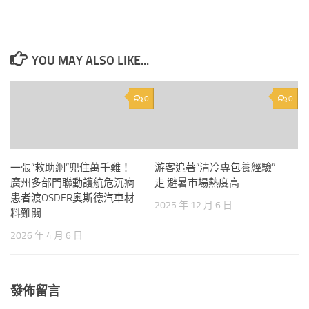
YOU MAY ALSO LIKE...
0
0
一張“救助網”兜住萬千難！
游客追著“清冷專包養經驗”
廣州多部門聯動護航危沉痾
走 避暑市場熱度高
患者渡OSDER奧斯德汽車材
2025 年 12 月 6 日
料難關
2026 年 4 月 6 日
發佈留言