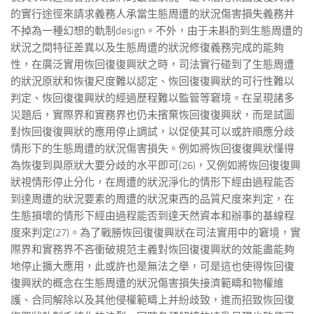
的實行途徑來請求義務人承當生態周遭的狀況傷害損失義務并
不掉為一種幻想的軌制design。不外，由于未斟酌到生態周遭的
狀況之間特征差異以及生態周遭的狀況修復義務完成的能夠
性，在廣泛實用恢回復復興狀之時，司法實行碰到了生態周遭
的狀況原狀和恢復尺度難以認定、恢回復復興狀的可行性難以
判定、恢回復復興狀的經過歷程難以監管等窘境。在呈現諸多
災題后，實際界和實務界也仍未擯棄恢回復復興狀，而是試圖
對恢回復復興狀的應用停止調試，以促使其可以或許順應分歧
情形下的生態周遭的狀況傷害損失。例如將恢回復復興狀懂得
為恢復到與原狀大要分歧的水平即可(26)，又例如將恢回復復興
狀視情形停止分化，在周遭的狀況淨化的情形下經由過程能否
到達周遭的狀況要素的周遭的狀況東西的品質尺度來判定，在
生態損壞的情形下經由過程能否到達天然資本和辦事的基線程
度來判定(27)。為了戰勝恢回復復興狀在司法實用中的窘境，實
際界和實務界不吝衝破規范主義對恢回復復興狀的效能盡能夠
地停止擴大應用，此或許也是無法之舉，可是這也使得恢回復
復興狀的概念在生態周遭的狀況傷害損失接濟範疇和物權維
護、合同解除以及其他侵權範疇上并紛歧致，進而招致恢回復