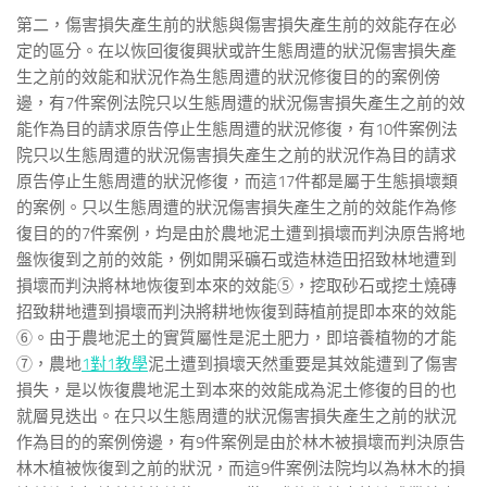
第二，傷害損失產生前的狀態與傷害損失產生前的效能存在必
定的區分。在以恢回復復興狀或許生態周遭的狀況傷害損失產
生之前的效能和狀況作為生態周遭的狀況修復目的的案例傍
邊，有7件案例法院只以生態周遭的狀況傷害損失產生之前的效
能作為目的請求原告停止生態周遭的狀況修復，有10件案例法
院只以生態周遭的狀況傷害損失產生之前的狀況作為目的請求
原告停止生態周遭的狀況修復，而這17件都是屬于生態損壞類
的案例。只以生態周遭的狀況傷害損失產生之前的效能作為修
復目的的7件案例，均是由於農地泥土遭到損壞而判決原告將地
盤恢復到之前的效能，例如開采礦石或造林造田招致林地遭到
損壞而判決將林地恢復到本來的效能⑤，挖取砂石或挖土燒磚
招致耕地遭到損壞而判決將耕地恢復到蒔植前提即本來的效能
⑥。由于農地泥土的實質屬性是泥土肥力，即培養植物的才能
⑦，農地
1對1教學
泥土遭到損壞天然重要是其效能遭到了傷害
損失，是以恢復農地泥土到本來的效能成為泥土修復的目的也
就層見迭出。在只以生態周遭的狀況傷害損失產生之前的狀況
作為目的的案例傍邊，有9件案例是由於林木被損壞而判決原告
林木植被恢復到之前的狀況，而這9件案例法院均以為林木的損