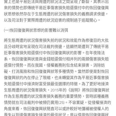
實上也是平易近法與周遭的狀況法之間呈現了斷裂，其表示出
來的情勢也即傳統平易近事傷害損失賠還償付中的恢回復復興
狀思想依然存在于生態周遭的狀況傷害損失的義務請求傍邊，
以及司法對于實際周遭的狀況迫害的規制過于追蹤關心。
(一)恢回復復興狀思想的影響難以消弭
將生態周遭的狀況傷害損失前的狀況和效能作為修復目的大批
且分歧時宜地呈現在司法裁判傍邊，這顯然是遭到了傳統平易
近事傷害損失賠還償付中恢回復復興狀的影響。在年夜陸法
系，恢回復復興狀是與金錢賠還償付相并列的兩類傷害損失賠
還償付情勢。而在我國，侵權義務則包含結束損害、消除妨
礙、打消風險和恢回復復興狀等多種情勢。當然即使是對恢回
復復興狀的內在停止了限縮，也未轉變其作為平易近事傷害損
失賠還償付中接濟財富受損最佳選擇的特徵。為了更好地接濟
生態周遭的狀況傷害損失，2015年的《說明》將恢回復復興狀
作為生態周遭的狀況傷害損失義務的重要情勢，昔時該種義務
情勢就在司法裁判中被頻仍實用(25)。不容置疑，從侵權接濟的
角度來看，恢回復復興狀簡直可以或許較好地彌補被侵權人的
喪失以到達傷害損失接濟的最佳狀況，是以借用恢回復復興狀