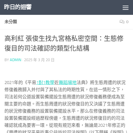
昨日的迴響
Skip to content
未分類
0
高利紅 張俊生找九宮格私密空間：生態修
復目的司法確認的類型化結構
BY
ADMIN
·
2025 年 3 月 20 日
2021年的《平易
1對1教學
近
舞蹈場地
法典》將生態周遭的狀況
修復義務歸入并付與了其私法的時期性質，在這一情形之下，
司法若何公道設置裝備擺設生態周遭的狀況修復義務便成為至
關主要的命題。而生態周遭的狀況修復目的又決議了生態周遭
的狀況修復義務的設置裝備擺設水平，那么在修復義務的司法
設置裝備擺設經過歷程傍邊，生態周遭的狀況修復目的的司法
確認就成為要害一環。從現有規范來看，無論是2021年修正的
《周遭的狀況平易近事公益訴訟司法說明》(以下簡稱《說明》)