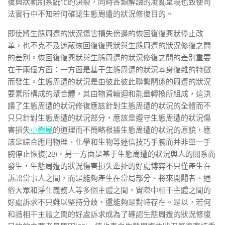
復興狀軌制系統化的決裂，同時各類解讀的凌亂呈現也致使司
法實行中不知若何確認生態周遭的狀況修復目的。
即使將生態周遭的狀況傷害損失傍邊的恢回復復興狀停止改
革，也不克不及遮蔽恢回復復興狀與生態周遭的狀況修復之間
的差別。恢回復復興狀與生態周遭的狀況修復之間的差別重要
在于兩個方面：一方面是基于生態周遭的狀況本身復雜的特徵
而發生。生態周遭的狀況是由彼此彼此聯繫關係的周遭的狀況
要素所構成的聚合體，其由物資輪迴和能量轉換所組成，這決
議了生態周遭的狀況修復應該針對生態周遭的狀況的全體而不
只只針對生態周遭的狀況部分，應該是遵守生態周遭的狀況傷
害損失
小樹屋
的道理而不簡略根據生態周遭的狀況的原貌，應
該是綜合應用物理、化學和生物等迷信技巧手腕而并非單一手
腕停止恢復(28)。另一方面是基于生態周遭的狀況與人的關系而
發生，生態周遭的狀況傷害損失牽扯的好處博弈不只僅產生在
訴訟當事人之間，而是能夠產生在當局部分、將來開闢者、通
俗大眾和淨化義務人等多個主體之間，實際中相干主體之間的
好處訴求不只難以堅持分歧，還能夠是對峙存在。是以，若何
和諧相干主體之間的好處訴求成為了確認生態周遭的狀況修復