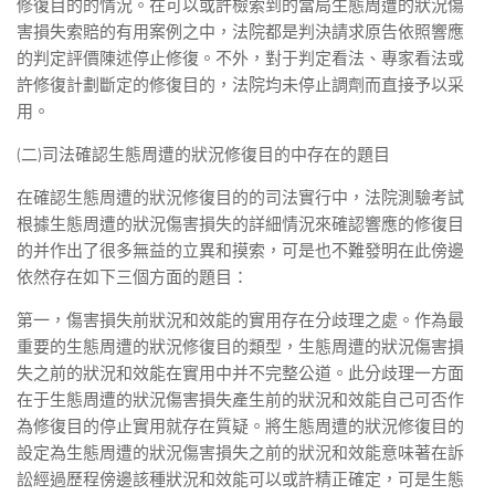
修復目的的情況。在可以或許檢索到的當局生態周遭的狀況傷
害損失索賠的有用案例之中，法院都是判決請求原告依照響應
的判定評價陳述停止修復。不外，對于判定看法、專家看法或
許修復計劃斷定的修復目的，法院均未停止調劑而直接予以采
用。
(二)司法確認生態周遭的狀況修復目的中存在的題目
在確認生態周遭的狀況修復目的的司法實行中，法院測驗考試
根據生態周遭的狀況傷害損失的詳細情況來確認響應的修復目
的并作出了很多無益的立異和摸索，可是也不難發明在此傍邊
依然存在如下三個方面的題目：
第一，傷害損失前狀況和效能的實用存在分歧理之處。作為最
重要的生態周遭的狀況修復目的類型，生態周遭的狀況傷害損
失之前的狀況和效能在實用中并不完整公道。此分歧理一方面
在于生態周遭的狀況傷害損失產生前的狀況和效能自己可否作
為修復目的停止實用就存在質疑。將生態周遭的狀況修復目的
設定為生態周遭的狀況傷害損失之前的狀況和效能意味著在訴
訟經過歷程傍邊該種狀況和效能可以或許精正確定，可是生態