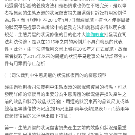
賠還償付訴訟的義務方法和義務請求也仍在不竭完美，是以筆
者搜集到的生態周遭的狀況傷害損失賠還償付訴訟有用案例僅
為3件。而《說明》在2015年1月7日開端實施，這也才使得周遭
的狀況平易近事公益訴訟中的義務方法和義務請求得以明白和
規范，生態周遭的狀況修復的目的也才大
瑜伽教室
批呈現在司
法判決傍邊，是以在2015年之前的案例并不具有響應的代表
性。此外，由于法院裁判文書上彀在2015年才正式實施，故而
筆者拔取了2015年以來的周遭的狀況平易近事公益訴訟案例57
件有用案例停止剖析。
(一)司法裁判中生態周遭的狀況修復目的的樣態類型
經由過程剖析司法裁判中生態周遭的狀況修復目的樣態，可以
發明詳細的修復目的重要分為生態周遭的狀況傷害損失產生之
前的效能和狀況(效能狀況論)、周遭的狀況東西的品質尺度或基
線程度等迷信技巧尺度(技巧尺度論)兩年夜類(見表1)，而這兩年
夜類修復目的又浮現出如下特征：
第一，生態周遭的狀況傷害損失產生之前的效能和狀況是最重