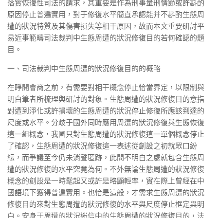
落實恢復性司法的請求，其重要是作為刑事量刑情節或許斟酌
原因停止普遍實用，對于修復水平簡直承認能并不斟酌生態周
遭的狀況特質及其傷害損失等相干原因，故而本文重要研討平
易近事範疇司法裁判中生態周遭的狀況修復目的若何確認的題
目。
一、司法裁判中生態周遭的狀況修復目的的概略
在睜開會商之前，有需要對相干概念停止恰當界定，以限制與
明白筆者所梳理與研討的對象。生態周遭的狀況修復目的意指
對遭到淨化或許損壞的生態周遭的狀況停止修復所應該到達的
尺度或水平。分歧于國外同時應用周遭的狀況修復與生態恢復
這一組概念，我國只對生態周遭的狀況修復這一單個概念停止
了確認，生態周遭的狀況修復這一表述從創設之初就眾口紛
紜，而爭議至今仍未消聲匿跡，此間不明白之處就包含生態周
遭的狀況修復的水平究竟為何。不外無論生態周遭的狀況修復
概念的創設是一時髦起又或許是略顯輕率，實在際上曾經在中
國語境下獲得普遍實用。也恰是這般，才需求生態周遭的狀況
修復目的來對生態周遭的狀況修復的水平與尺度停止框定與明
白。安身于周遭的狀況迷信中的生態周遭的狀況修復目的，法