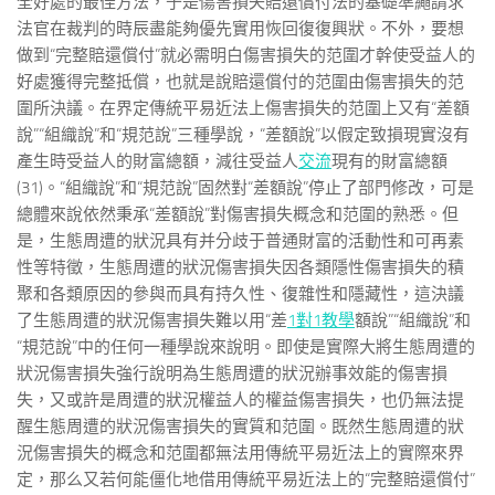
全好處的最佳方法，于是傷害損失賠還償付法的基礎準繩請求
法官在裁判的時辰盡能夠優先實用恢回復復興狀。不外，要想
做到“完整賠還償付”就必需明白傷害損失的范圍才幹使受益人的
好處獲得完整抵償，也就是說賠還償付的范圍由傷害損失的范
圍所決議。在界定傳統平易近法上傷害損失的范圍上又有“差額
說”“組織說”和“規范說”三種學說，“差額說”以假定致損現實沒有
產生時受益人的財富總額，減往受益人
交流
現有的財富總額
(31)。“組織說”和“規范說”固然對“差額說”停止了部門修改，可是
總體來說依然秉承“差額說”對傷害損失概念和范圍的熟悉。但
是，生態周遭的狀況具有并分歧于普通財富的活動性和可再素
性等特徵，生態周遭的狀況傷害損失因各類隱性傷害損失的積
聚和各類原因的參與而具有持久性、復雜性和隱藏性，這決議
了生態周遭的狀況傷害損失難以用“差
1對1教學
額說”“組織說”和
“規范說”中的任何一種學說來說明。即使是實際大將生態周遭的
狀況傷害損失強行說明為生態周遭的狀況辦事效能的傷害損
失，又或許是周遭的狀況權益人的權益傷害損失，也仍無法提
醒生態周遭的狀況傷害損失的實質和范圍。既然生態周遭的狀
況傷害損失的概念和范圍都無法用傳統平易近法上的實際來界
定，那么又若何能僵化地借用傳統平易近法上的“完整賠還償付”