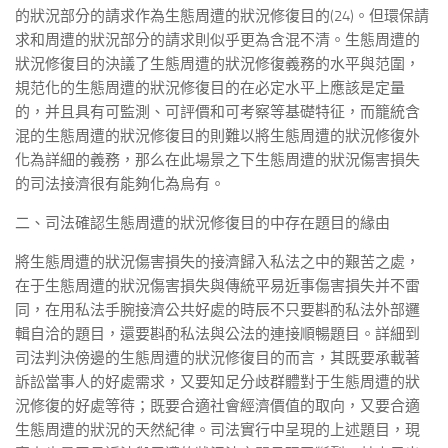
的狀況部分的請求作為生態周遭的狀況修復目的(24)。但環保請
求和周遭的狀況部分的請求則似乎更為含混不清。生態周遭的
狀況修復目的決議了生態周遭的狀況修復義務的水平與范圍，
規范化的生態周遭的狀況修復目的在必定水平上應該是定量
的，并且具有可監測、可評價和可考察等基礎特征，而籠統含
混的生態周遭的狀況修復目的則難以將生態周遭的狀況修復外
化為詳細的義務，那么在此場景之下生態周遭的狀況傷害損失
的司法接濟很有能夠化為烏有。
二、司法確認生態周遭的狀況修復目的中存在題目的緣由
將生態周遭的狀況傷害損失的接濟歸入私法之中的艱苦之處，
在于生態周遭的狀況傷害損失與傳統平易近事傷害損失并不雷
同，在用私法手腕接濟公共好處的時辰不只要斟酌私法外部邏
輯自洽的題目，還要斟酌私法與公法的連接順暢題目。詳細到
司法判決傍邊的生態周遭的狀況修復目的而言，其既要承載著
訴訟當事人的好處需求，又要知足分歧群體對于生態周遭的狀
況修復的好處等待；既要合適社會經濟價值的取向，又要合適
生態周遭的狀況的天然紀律。司法實行中呈現的上述題目，現