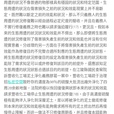
周遭的狀況不像普通的物那樣具有穩固的狀況和特定范圍，生
態周遭的狀況在傷害損失之前的狀況和效能現實上并不易斷
定。既然難以斷定之前的效能和狀況，那么不只義務人的生態
周遭的狀況修復難以經由過程必定尺度的驗收，并且在義務人
不實行修復義務之時也難以請求強迫履行(17)。更況且，假如本
來的生態周遭的狀況狀況和效能并不傑出，那么即便將生態周
遭的狀況修復到了傷害損失產生前的狀況和效能也并沒有任何
現實意義。分歧理的另一方面在于將傷害損失產生前的狀況和
效能作為修復目的不完整合適所對應的生態周遭的狀況狀態。
將生態周遭的狀況修復目的設定為傷害損失產生前的狀況和效
能除了需求知足可以或許修復到該目的的前提外，還應該知足
生態周遭的狀況狀態合適該目的的前提。在江陵縣國民查察院
訴豐收化工場泥土淨化義務膠葛一案中，豐收化工場疏于治理
招
私密空間
致貯存的濃度為98％的硫酸大批流出廠外淨化了四
周28余畝地盤，法院終極以恢回復復興狀即本來的狀況和效能
請求豐收化工場停止生態周遭的狀況修復(18)。由于高濃度硫酸
極有能夠滲入淨化到深層泥土，是以將被淨化的泥土徹底修復
到本來的狀況和效能極有能夠需求將所有的泥土挖出然后再慢
慢停止降解，而這一做法不只修復周期長，并且修復本錢能夠