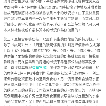
壞并沒有損壞林地的效能，是以僅需求恢復林木植被或叢林資
本即可⑧，有1件案例法院以為原告同時損壞了林地及其附著植
被故而應該將林地及植被恢復到本來的狀況⑨。由于叢林重要
經由過程其本身的光一起配合用對生態發生影響，而其可以以
詳細多少數字和籠罩率作為表示形狀，那么法院當然也可以將
本來林地植被或許叢林資本的狀況作為修復目的。
第三，直接實用迷信技巧尺度作為生態修復目的的情形較少。
除了《說明》外，《周遭的狀況傷害損失判定評價推舉方式(第
Ⅱ版)》(以下簡稱《推舉措施》)第4.10條、第4.11條和第4.14條
也供給了兩類生態周遭的狀況修復目的即基線程度和可接收風
險程度。而在搜集到的周遭的狀況平易近事公益訴訟案例傍
邊，直接以基線程
會議室出租
度作為生態周遭的狀況修復目的
的案例有2件。這2件案例均為周遭的狀況淨化類案件，一例是
傾倒有毒物資招致林地遭到淨化⑩，另一例是傾倒含油廢水招
致魚塘水質遭到淨化(11)。除此之外，還有4件案例法院以周遭
的狀況東西的品質尺度作為生態周遭的狀況修復目的，而這4件
案例是因水質或許泥土遭到淨化而請求原告以必定種別的水東
西的品質尺度、泥土東西的品質尺度或許生涯渣滓填埋場淨化