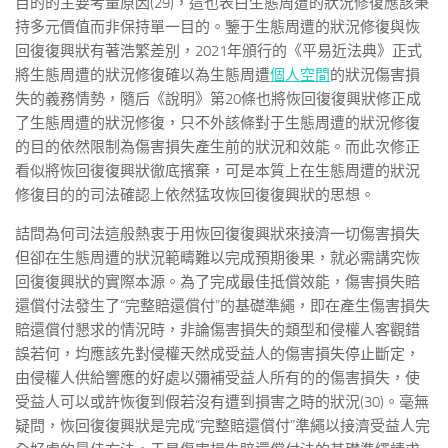
目的的主要考量原因(29)，這也表白生態周遭的狀況修復應該秉
持多元價值而非保持單一目的。鑒于生態周遭的狀況修復與恢
回復復興狀有著浩繁差別，2021年頒行的《平易近法典》正式
將生態周遭的狀況修復確以為生態周遭
個人空間
的狀況傷害損
失的義務情勢，隨后《說明》第20條也將恢回復復興狀修正成
了生態周遭的狀況修復，只不外該條對于生態周遭的狀況修復
的目的依然限制為傷害損失產生前的狀況和效能。而此次修正
看似將恢回復復興狀徹底擯棄，可是本質上在生態周遭的狀況
修復目的的司法確認上依然猛攻恢回復復興狀的思想。
詰問為何司法這般熱衷于用恢回復復興狀來接濟一切傷害損失
但卻在生態周遭的狀況範疇難以完成預期後果，就必需講究恢
回復復興狀的實際本源。為了完成最佳抵償效能，傷害損失賠
還償付法發生了“完整賠還償付”的基礎準繩，即在產生傷害損失
賠還償付懇求的情況時，非論傷害損失的類型和侵權人客觀錯
誤若何，均應該先對侵權天然成受益人的傷害損失停止斷定，
由侵權人供給響應的好處以彌補受益人所有的的傷害損失，使
受益人可以或許恢復到假若沒有遭到損害之時的狀況(30)。毫無
疑問，恢回復復興狀是完成“完整賠還償付”準繩以接濟受益人完