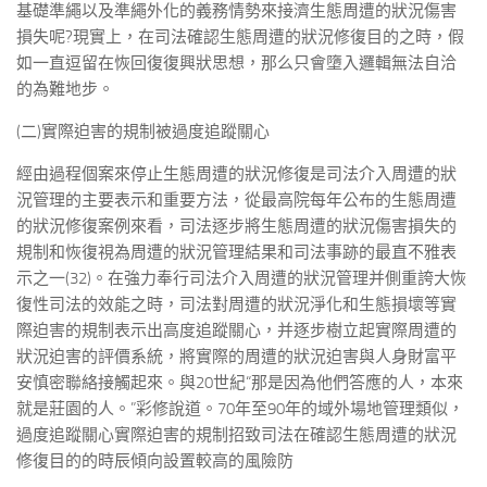
基礎準繩以及準繩外化的義務情勢來接濟生態周遭的狀況傷害
損失呢?現實上，在司法確認生態周遭的狀況修復目的之時，假
如一直逗留在恢回復復興狀思想，那么只會墮入邏輯無法自洽
的為難地步。
(二)實際迫害的規制被過度追蹤關心
經由過程個案來停止生態周遭的狀況修復是司法介入周遭的狀
況管理的主要表示和重要方法，從最高院每年公布的生態周遭
的狀況修復案例來看，司法逐步將生態周遭的狀況傷害損失的
規制和恢復視為周遭的狀況管理結果和司法事跡的最直不雅表
示之一(32)。在強力奉行司法介入周遭的狀況管理并側重誇大恢
復性司法的效能之時，司法對周遭的狀況淨化和生態損壞等實
際迫害的規制表示出高度追蹤關心，并逐步樹立起實際周遭的
狀況迫害的評價系統，將實際的周遭的狀況迫害與人身財富平
安慎密聯絡接觸起來。與20世紀“那是因為他們答應的人，本來
就是莊園的人。”彩修說道。70年至90年的域外場地管理類似，
過度追蹤關心實際迫害的規制招致司法在確認生態周遭的狀況
修復目的的時辰傾向設置較高的風險防