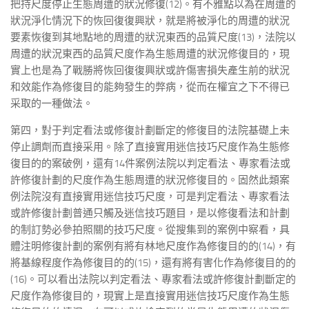
把持尺度停止生態周遭的狀況修復(12)。有不雅點以為在周遭的
狀況淨化情況下的恢回復復興狀，就是將被淨化的周遭的狀況
要素恢復到其地點地的周遭的狀況東西的品質尺度(13)，法院以
周遭的狀況東西的品質尺度作為生態周遭的狀況修復目的，現
實上也是為了戰勝將恢回復復興狀或許傷害損失產生前的狀況
和效能作為修復目的能夠發生的弊病，從而在權宜之下不得已
采取的一種做法。
第四，對于判定看法或修復計劃斷定的修復目的法院基礎上未
停止調劑而直接采用。除了直接實用迷信技巧尺度作為生態修
復目的的案破例，還有14件案例法院以判定看法、專家看法或
許修復計劃的尺度作為生態周遭的狀況修復目的。固然此類案
例法院沒有直接實用迷信技巧尺度，可是判定看法、專家看法
或許修復計劃普通只觸及迷信技巧題目，是以修復看法和計劃
的制訂勢必參拍照關的技巧尺度。從搜集到的案例中察看，具
體注明修復計劃的案例有將有林地尺度作為修復目的的(14)，有
將基線程度作為修復目的的(15)，還有將有害化作為修復目的的
(16)。可以看出法院以判定看法、專家看法或許修復計劃斷定的
尺度作為修復目的，現實上是直接實用迷信技巧尺度作為生態