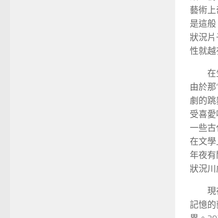
藝術上
是這般
狀況片
性就越
在
由於那
劇的跳
受喜愛
一些古
在文學
年夜有
狀況川
現
記憶的