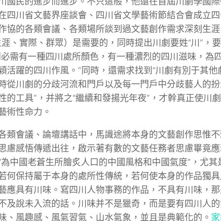
川國民的進步而進步。不只這般，他還在首屆川劇學國際
在四川省文藝界座談會、四川省文學藝術節結合會成立四
作協的各類會議、各類場所談到過文藝創作需求深刻生涯
生涯、實際、群眾）是需要的，同時提出川劇要姓“川”，要
劇必需有一種四川處所顏色，有一種濃烈的四川滋味，為
穎活躍的四川作風。”同時，還需求找到“川劇有別于其他
時從川劇的分歧河流和門戶以及每一門戶中分歧藝人的扮
性的工具”，并將之“繼續和發揚光年夜”，才幹真正使川
藝術性命力。
各類會議、論壇講話中，馬識途將本身的文藝創作思惟不
思慮感悟傳遞出往，啟示著有數的文藝任務者思慮畢竟應
“為中國老蒼生所膾炙人口的中國風格和中國氣度”，尤其
若何保持屬于本身的處所性傳統，若何使本身的作品獨具
藝應具有川味。寫四川人物事務的作品，不具有川味，那
不及說未入流的話。川味并不是獵奇，而是要有四川人的
味、風趣感、風氣習氣、山水氣象，並且是典範化的。
家