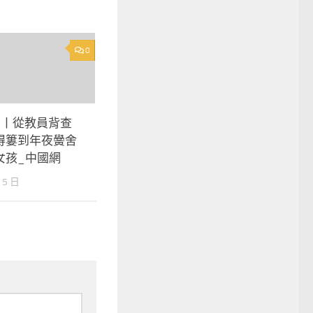
0
+丨從教員背查
得簍到年夜黌舍
女孩_中國網
 5 日