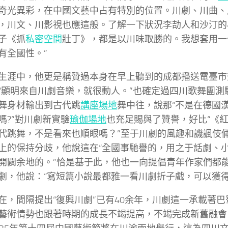
奇光異彩，在中國文藝中占有特別的位置。川劇、川曲、
，川文、川影視也應這般。了解一下狀況李劼人和沙汀的
子《抓
私密空間
壯丁》，都是以川味取勝的。我想套用一
有全國性。”
生涯中，他更是稱贊過本身在早上聽到的成都播送電臺市
“顯明來自川劇音樂，就很動人。”也確定過四川歌舞團測
舞身材輸出到古代跳
講座場地
舞中往，說那“不是在德國
嗎?”對川劇新實驗
瑜伽場地
也充足賜與了贊譽，好比“《
代跳舞，不是看來也順眼嗎？”至于川劇的風趣和譏諷伎
上的保持分歧，他說這在“全國事馳譽的，用之于話劇、
開闢余地的。”恰是基于此，他也一向提倡青年作家們都
劇，他說：“寫短篇小說最都雅一看川劇折子戲，可以獲得
在，間隔提出“復興川劇”已有40余年，川劇這一承載著
藝術情勢也跟著時期的成長不竭提高，不竭完成新舊融會