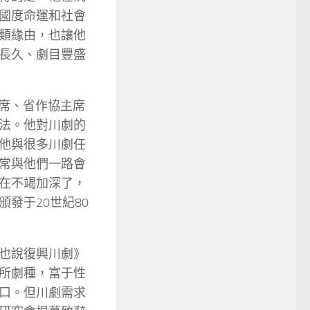
國度命運和社會
類緣由，也讓他
長久、劇目豐盛
主席、省作協主席
法。他對川劇的
他與很多川劇任
常與他們一路會
在不竭加深了，
發于20世紀80
也說復興川劇》
所劇種，富于性
口。但川劇需求