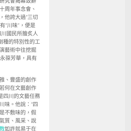
研究會揭幕致辭
十周年事念會、
，他誇大過“三切
有“川味”，便是
四川國民所膾炙人
劇種的特別性的工
演藝術中往挖掘
劇永葆芳華，具有
雅、豐盛的創作
若何在文藝創作
是四川的文藝任務
川味。他說：“四
是不敷味的，假
氣質、風采、說
教
如許就易于在