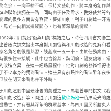
務之余，一向筆耕不輟，保持文藝創作，將本身的創作與
慎密聯絡接觸在一路。同時由于任務需求、愛好使然等各
範疇的很多方面皆有瀏覽，譬如川劇。對于川劇這一汗青
，馬老一向相當追蹤關心，也有著深摯的情感。
1982年四川提出“復興川劇”標語之后，時任四川省文聯
也曾屢次撰文提出本身對川劇復興和川劇改造的見解和看
家名角名劇很是熟習，談起來一五一十。由於任務緣由，
有很多往來接觸，此中包含徐棻、魏明倫、陽友鶴等，常
的改造立異。在這一經過歷程中，他對川劇的藝術懂得也
了不少本身的獨到看法。這些具有前瞻性的看法雖年夜多頒
但放在明天來看也并不外時。
于川劇這個中國最陳舊的劇種之一，馬老曾專門撰文《我
說川劇改造》等，闡述了川劇這
教學場地
一積厚流光的處
機動性，并有著其深摯的群眾基本，為四川國民所膾炙人