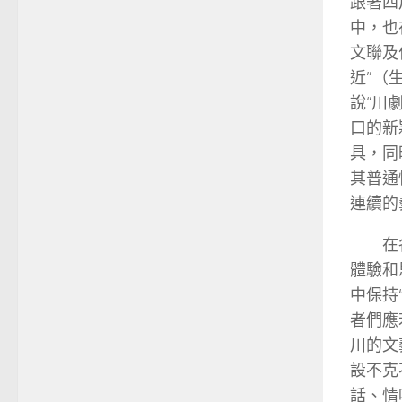
跟著四
中，也
文聯及
近”（
說“川
口的新
具，同
其普通
連續的
在
體驗和
中保持
者們應
川的文
設不克
話、情