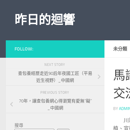
Skip to content
昨日的迴響
FOLLOW:
未分類
NEXT STORY
馬
查包養經歷走近90后年夜國工匠（平易
近生視野）_中國網
交
PREVIOUS STORY
70年，讓查包養網心得瀏覽有愛無“礙”
_中國網
BY
ADMI
川
搜尋
植、宣