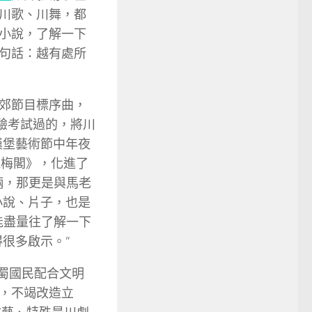
川歌、川舞，都
小說，了解一下
句話：越有處所
郊節目標序曲，
驗考試過的，將川
漢堡藝術節中年夜
紅梅閣》，化進了
倆，那更是與馬老
小說、片子，也是
能盡量往了解一下
很多啟示。”
巴蜀國民配合文明
，不竭改造立