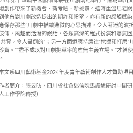
025年第十四屆中國藝術節將在川渝兩地舉行，這為四川
術創作帶來了新機會、新考驗、新挑釁。這時重溫馬老關
到他曾對川劇改造提出的期許和盼望，亦有新的感觸感染
應保存那些“川劇中描繪進微的心思描述，令人著迷的波
伎倆，風趣而活潑的說話，各類高深的程式扮演和蕩氣回
俗共賞，令人盡倒的”；另一方面還應持續往“挖掘和打磨”
珍寶。”“盡不成以對川劇抱草率的虛無主義立場。”才幹
。
本文系四川藝術基金2024年度青年藝術創作人才贊助項目
作者簡介：張旻昉，四川省社會迷信院馬識途研討中間研
人工作學院傳授）