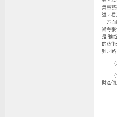
異。2
舞臺藝
述，看
一方面
術夸張
是“雅
的藝術
興之路
（
（
財產個