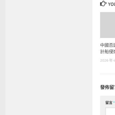
YOU
中國否
計船侵
2026 年 
發佈留
留言
*