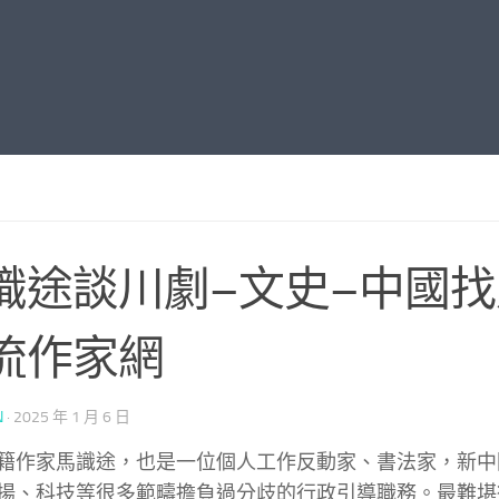
識途談川劇–文史–中國
流作家網
N
·
2025 年 1 月 6 日
籍作家馬識途，也是一位個人工作反動家、書法家，新中
揚、科技等很多範疇擔負過分歧的行政引導職務。最難堪