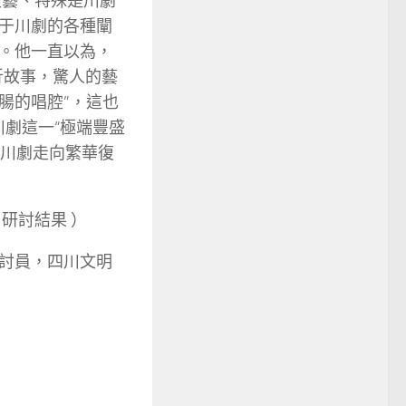
文藝、特殊是川劇
于川劇的各種闡
。他一直以為，
折故事，驚人的藝
腸的唱腔”，這也
川劇這一“極端豐盛
使川劇走向繁華復
研討結果 ）
討員，四川文明