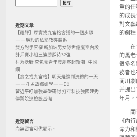
搜尋
重的任
的成長
對文藝
近期文章
的劇種
【羅輝】厚實找九宮格會議的一個步驟
——廣毅的私塾教導體系
在
雙方對手棄權 新加坡男女隊世億嵐室內設
的馬老
計乒賽小組三連勝靜待32強
村落沃野 查包養青年農創客起新潮_中國
很多名
網
務者也
【念之找九宮格】明天是遭到洗禮的一天
商川劇
——孔孟故鄉研學——D8
并提出
習近平吁加強基礎研討 打牢科技強國建秀
年月，
傳醫院巡檢設基礎
關
《內行
近期留言
命力和
尚無留言可供顯示。