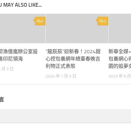
 MAY ALSO LIKE...
0
0
認漁億嵐辦公室設
“龍辰辰”迎新春！2024甜
新華全媒
進印尼領海
心挖包養網年總臺春晚吉
包養網心
利物正式表態
園的追夢
4 月 2 日
2024 年 1 月 5 日
2025 年 6 月
言