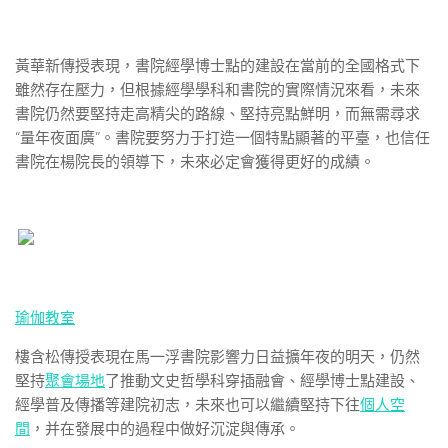
黃華新傳授表現，書院經學博士點的建設在當前的全國格式下
雖然存在壓力，但根據經學學科和書院的實際情況來看，未來
書院仍然要堅持走高精尖的路線、堅持亮點鮮明，而無需尋求
“量年夜面廣”。書院要努力于打造一個特點顯著的平臺，也信任
書院在楊院長的領導下，未來必定會獲得更好的成績。
瑜伽教室
樓含松傳授表現在馬一浮書院影響力日益擴年夜的明天，仍然
堅持
聚會場地
了推動文史哲學科穿插融會、經學博士點建設、
經學普及傳播等建院初志，未來也可以繼續堅持下往
個人空
間
，并在發展中的過程中做好沉淀與傳承。