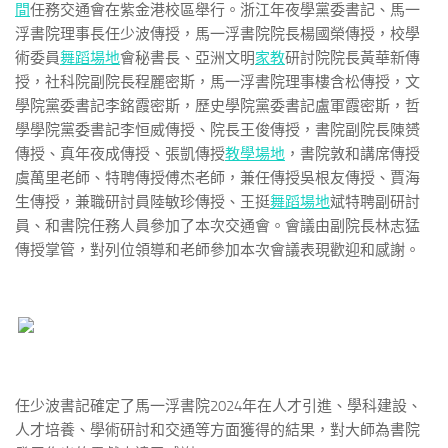
間
任務交通會在紫金港校區舉行。浙江年夜學黨委書記、馬一
浮書院理事長任少波傳授，馬一浮書院院長楊國榮傳授，校學
術委員
舞蹈場地
會秘書長、亞洲文明
家教
研討院院長黃華新傳
授，社科院副院長程麗密斯，馬一浮書院理事樓含松傳授，文
學院黨委書記李銘霞密斯，歷史學院黨委書記盧軍霞密斯，哲
學學院黨委書記李恒威傳授、院長王俊傳授，書院副院長陳赟
傳授、真年夜成傳授、張凱傳授
教學場地
，書院敦和講席傳授
虞萬里老師、特聘傳授傅杰老師，兼任傳授吳根友傳授、賈海
生傳授，兼職研討員陸敏珍傳授、王挺
舞蹈場地
斌特聘副研討
員、和書院任務人員參加了本次交通會。會議由副院長林志猛
傳授掌管，對列位領導和老師參加本次會議表現歡迎和感謝。
任少波書記確定了馬一浮書院2024年在人才引進、學科建設、
人才培養、學術研討和交通等方面獲得的結果，對大師為書院