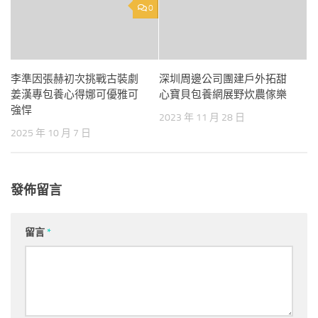
0
李準因張赫初次挑戰古裝劇
深圳周邊公司團建戶外拓甜
姜漢專包養心得娜可優雅可
心寶貝包養網展野炊農傢樂
強悍
2023 年 11 月 28 日
2025 年 10 月 7 日
發佈留言
留言
*