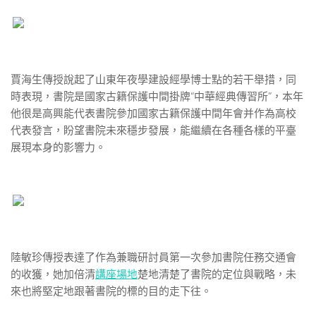
賈海生傳授說起了山東年夜學建設經學博士點的若干舉措，同
時表現，書院是國家古籍保護中間掛牌“中華經典傳習所”，本年
他很是高興能代表書院參加國家古籍保護中間年會并作為高校
代表發言，盼望書院未來穩步發展，能繼續在各種各樣的平臺
展現本身的影響力。
陸敏珍傳授表達了作為兼職研討員第一次參加書院任務交通會
的收獲，她加倍清
講座場地
楚地清楚了書院的定位與戰略，未
來也將堅定地跟著書院的標的目的走下往。