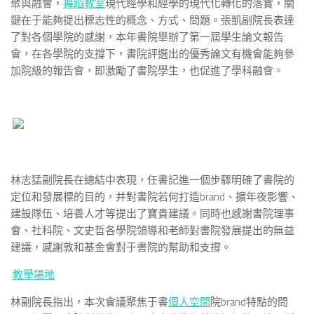
聚與融會，
舞蹈教室
現代經學和經學的現代化轉化的落實，關
鍵在于能夠提出標志性的概念、方式、問題。張凱副院長表達
了對各個學院的感謝，本年書院舉辦了第一屆學生論文報告
會，在各學院的支撐下，書院評選出的優秀論文有機會能夠參
加院級的報告會，即激勵了書院學生，也促進了學科融會。
林志猛副院長在總結中表現，任書記進一個步驟明確了書院的
定位和發展標的目的，并對書院若何打造brand、擴年夜影響、
建設隊伍、培養人才等提出了寶貴建議。同時也感謝書院理事
會、社科院、文史哲各學院領導和老師對書院發展提出的無益
建議，感謝敦和基金會對于書院的幫助和支撐。
教學場地
林副院長指出，本次會議聚焦于書
個人空間
院brand特點的問