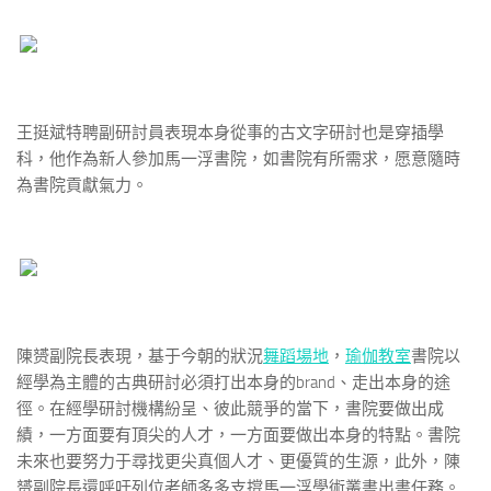
王挺斌特聘副研討員表現本身從事的古文字研討也是穿插學
科，他作為新人參加馬一浮書院，如書院有所需求，愿意隨時
為書院貢獻氣力。
陳赟副院長表現，基于今朝的狀況
舞蹈場地
，
瑜伽教室
書院以
經學為主體的古典研討必須打出本身的brand、走出本身的途
徑。在經學研討機構紛呈、彼此競爭的當下，書院要做出成
績，一方面要有頂尖的人才，一方面要做出本身的特點。書院
未來也要努力于尋找更尖真個人才、更優質的生源，此外，陳
赟副院長還呼吁列位老師多多支撐馬一浮學術叢書出書任務。