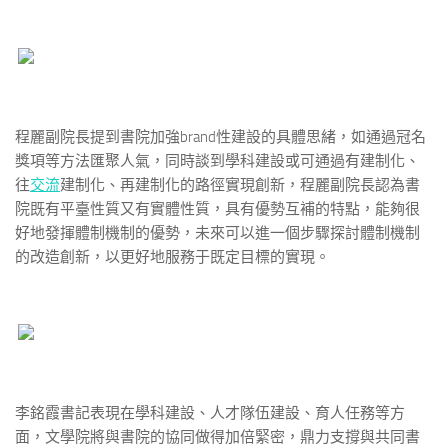
程麗副院長提到書院加強brand性建設的具體思緒，如通過冠名
獎項等方法匯聚人氣，同時談到學科建設或可通過有建制化、
往
交流
建制化、再建制化的路徑實現創新，程麗副院長認為書
院既有平臺性質又有實體性質，具有優勢互補的特點，能夠很
好地發揮體制機制的優勢，未來可以進一個步驟探討體制機制
的改造創新，以更好地服務于既定目標的實現。
李銘霞書記表現在學科建設、人才隊伍建設、育人任務等方
面，文學院將與書院的協同做得加倍緊密，鼎力支撐與共同書