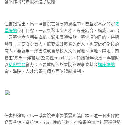
發展作出的貢獻表達了感謝。
任書記指出，馬一浮書院在發展的過程中，要堅定本身的定
教
學場地
位和目標，一要集聚頂尖人才，專兼結合、構成brand；
二要堅定樹立獨有旗幟，緊密圍繞特點、堅定標的目的、持續
發展；三要安身育人，既要做好專業的育人，也要做好全校的
育人，要讓馬一浮書院成為學校人文的寶地、窪地、陣地；四
要重視“馬一浮書院”整體性brand打造，持續擴年夜馬一浮書院
影
私密空間
響力；五要重點保證書院與理事會基金
講座場地
會、學院、人才培養三個方面的體制機制。
任書記強調，馬一浮書院未來要緊緊圍繞目標，進一個步驟做
好體系性、系統性、brand性的任務，推進書院加倍扎實穩健發