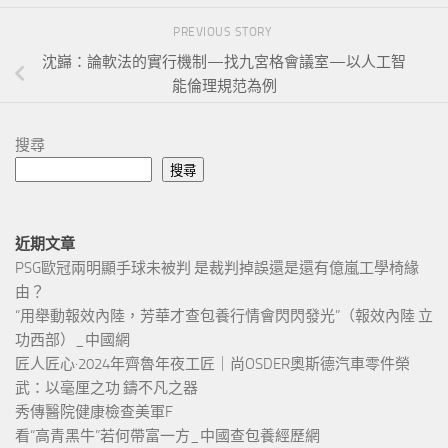
PREVIOUS STORY
沈巋：論軟法的實行機制—找九宮格會議室—以人工智
能倫理規范為例
搜尋
搜尋
近期文章
PSG歐冠兩明顯手球未被判 是裁判掉誤還是還有億嵐工學椅緣
由？
“用舉動報效內陸，芳華才查包養行情會閃閃發光”（報效內陸 立
功西部）_中國網
匠人匠心·2024年齊魯年夜工匠｜尚OSDER奧斯德汽車零件榮
武：以毫厘之功 鑄不凡之器
秀傳醫院健康檢查美軍F
看“高青黑牛”若何帶富一方_中國查包養經歷網