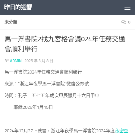
昨日的迴響
Skip to content
未分類
0
馬一浮書院2找九宮格會議024年任務交通
會順利舉行
BY
ADMIN
·
2025 年 3 月 8 日
馬一浮書院2024年任務交通會順利舉行
來源：“浙江年夜學馬一浮書院”微信公眾號
時間：孔子二五七五年歲次甲辰臘月十六日甲申
耶穌2025年1月15日
2024年12月27下戰書，浙江年夜學馬一浮書院2024年度
私密空