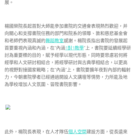
展。
楊國榮院長起首對大師能參加書院的交通會表現熱烈歡迎，并
向關心和支撐書院任務的部門和院系的領導、敦和慈悲基金會
和老師們表現真誠的
舞蹈教室
感謝。楊院長指出書院的發展起
首要重視內涵和內涵，在“內涵
1對1教學
”上，書院要延續經學研
討為重要標的目的，賦予經學以現代形態，同時要思慮若何將
經學和人文研討相結合，將經學研討與古典學相結合，以更高
的視野對接國家戰略；在“內涵”上，書院要擴年夜對內部的輻射
力，今朝書院學者已經通過開設人文講壇等情勢，力所能及地
為學校增加人文氛圍、晉陞書院影響。
此外，楊院長表現，在人才隊伍
個人空間
建設方面，從長遠來