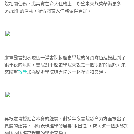
院相關任務，尤其實在育人任務上，盼望未來能夠舉辦更多
brand化的活動，配合將育人任務做得更好。
盧軍霞書記表現馬一浮書院對歷史學院的師資隊伍建設起到了
很年夜的幫助，書院對于歷史學院來說是一個很好的賦能，未
來盼望
教學
加強歷史學院與書院的一起配合和交通。
吳根友傳授結合本身的經驗，對擴年夜書院影響力方面提出了
具體的建議，同時表現經學發展要“走出往”，或可進一個步驟加
強國內國際高程度的學術交通。