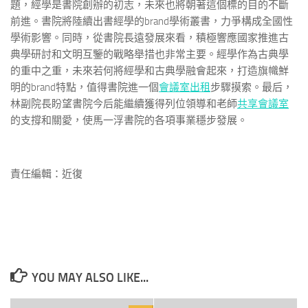
題，經學是書院創辦的初志，未來也將朝著這個標的目的不斷
前進。書院將陸續出書經學的brand學術叢書，力爭構成全國性
學術影響。同時，從書院長遠發展來看，積極響應國家推進古
典學研討和文明互鑒的戰略舉措也非常主要。經學作為古典學
的重中之重，未來若何將經學和古典學融會起來，打造旗幟鮮
明的brand特點，值得書院進一個
會議室出租
步驟摸索。最后，
林副院長盼望書院今后能繼續獲得列位領導和老師
共享會議室
的支撐和關愛，使馬一浮書院的各項事業穩步發展。
責任編輯：近復
YOU MAY ALSO LIKE...