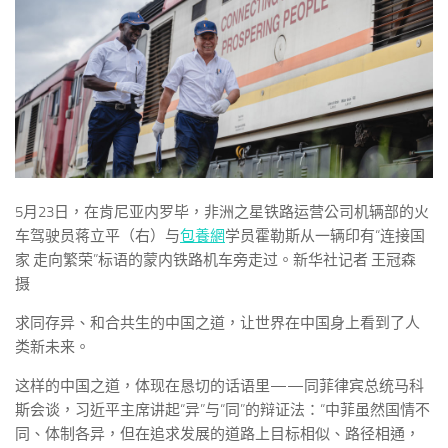
5月23日，在肯尼亚内罗毕，非洲之星铁路运营公司机辆部的火
车驾驶员蒋立平（右）与
包養網
学员霍勒斯从一辆印有“连接国
家 走向繁荣”标语的蒙内铁路机车旁走过。新华社记者 王冠森
摄
求同存异、和合共生的中国之道，让世界在中国身上看到了人
类新未来。
这样的中国之道，体现在恳切的话语里——同菲律宾总统马科
斯会谈，习近平主席讲起“异”与“同”的辩证法：“中菲虽然国情不
同、体制各异，但在追求发展的道路上目标相似、路径相通，