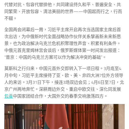
代替对抗、包容代替排他，共同建设持久和平、普遍安全、共
同繁荣、开放包容、清洁美丽的世界——中国起而行之，行而
不辍。
全国两会闭幕后一周，习近平主席开启再次当选国家主席后首
次出访，为中俄新时代全面战略协作伙伴关系擘画新未来新愿
景，也为政治解决乌克兰危机积聚理性声音、积累有利条件。
中俄元首克里姆林宫会谈后，俄罗斯媒体第一时间发出报道：
“普京：中国的乌克兰方案可以作为解决冲突的基础”。
莫斯科之行归来，中国元首外交即转入下一项日程。3月底至4
月中旬，习近平主席接待了亚、欧、美、非四大洲7位外方领导
人的来访。3月31日下午，接连3场双边会见；4月6日至7日，北
京广州两地奔忙。深耕周边外交、重启中欧交往、深化同发展
包養
中国家团结合作，大国外交的春季交响激荡四方。