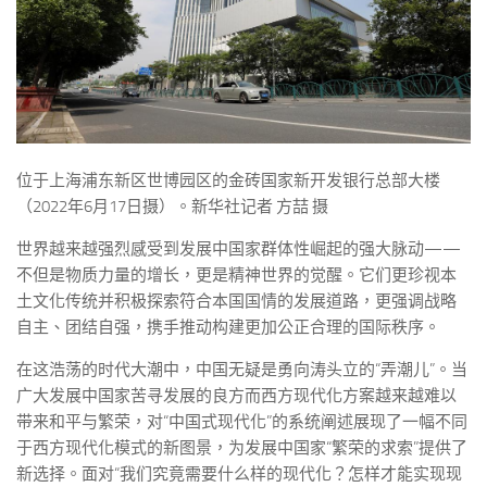
位于上海浦东新区世博园区的金砖国家新开发银行总部大楼
（2022年6月17日摄）。新华社记者 方喆 摄
世界越来越强烈感受到发展中国家群体性崛起的强大脉动——
不但是物质力量的增长，更是精神世界的觉醒。它们更珍视本
土文化传统并积极探索符合本国国情的发展道路，更强调战略
自主、团结自强，携手推动构建更加公正合理的国际秩序。
在这浩荡的时代大潮中，中国无疑是勇向涛头立的“弄潮儿”。当
广大发展中国家苦寻发展的良方而西方现代化方案越来越难以
带来和平与繁荣，对“中国式现代化”的系统阐述展现了一幅不同
于西方现代化模式的新图景，为发展中国家“繁荣的求索”提供了
新选择。面对“我们究竟需要什么样的现代化？怎样才能实现现