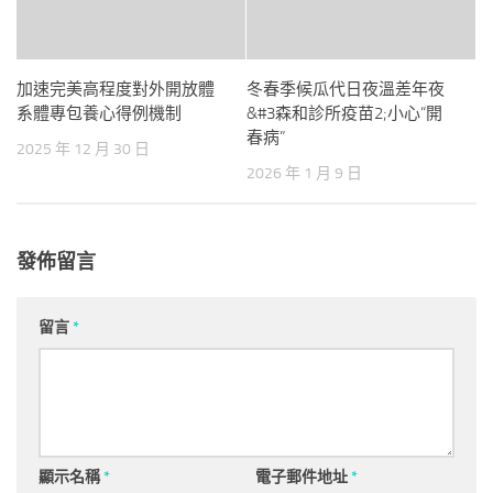
加速完美高程度對外開放體
冬春季候瓜代日夜溫差年夜
系體專包養心得例機制
&#3森和診所疫苗2;小心“開
春病”
2025 年 12 月 30 日
2026 年 1 月 9 日
發佈留言
留言
*
顯示名稱
*
電子郵件地址
*