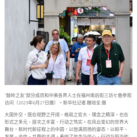
“鼓岭之友”部分成员和中美各界人士在福州南后街三坊七巷参观
访问（2023年6月27日摄）。新华社记者 魏培全 摄
大国外交，既在视野之开阔、格局之宏大、理念之精深，也在
形式之多元、层次之丰富、行动之笃实。在风云变幻的世界大
舞台，新时代新征程上的中国，以饱满昂扬的姿态，以和平、
发展、合作、共赢的主调，奏响了信念与信心、行动与担当的