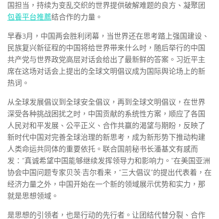
国担当，持续为变乱交织的世界提供破解难题的良方、凝聚团
包養平台推薦
结合作的力量。
早春3月，中国两会胜利闭幕，当世界还在思考踏上强国建设、
民族复兴新征程的中国将给世界带来什么时，随后举行的中国
共产党与世界政党高层对话会给出了最新鲜的答案。习近平主
席在这场对话会上提出的全球文明倡议成为国际舆论场上的新
热词。
从全球发展倡议到全球安全倡议，再到全球文明倡议，在世界
深受各种挑战困扰之时，中国贡献的系统性方案，顺应了各国
人民对和平发展、公平正义、合作共赢的渴望与期盼，反映了
新时代中国对完善全球治理的新思考，成为新形势下推动构建
人类命运共同体的重要依托。联合国前秘书长潘基文有感而
发：“真诚希望中国能够继续发挥领导力和影响力。”在美国亚洲
协会中国问题专家贝茨·吉尔看来，“三大倡议”的提出代表着，在
经济力量之外，中国开始在一个新的领域展示优势和实力，那
就是思想领域。
是思想的引领者，也是行动的先行者。让团结代替分裂、合作