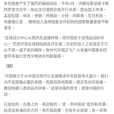
多的国家产生了强烈的磁吸效应。今年6月，洪都拉斯总统卡斯
特罗首次访华，抵达次日便前往新开行总部，提出加入申请。
孟加拉国、埃及、伊朗、阿根廷、沙特、阿联酋、尼日利亚、
埃塞俄比亚……期待加入金砖国家合作机制的国家数量更是不断
增多。
“全球动力中心从西向东加速转移，而中国处于这场运动的中
心。”巴西环球在线网站如此评论道。历史的迷人之处就在于它
从不是一成不变的模样。新时代中国正与广大发展中国家共同
谱写多极化世界文明进步的新篇章。
（四）
“中国致力于以中国式现代化全面推进中华民族伟大复兴，我们
决不走国强必霸的老路，而是同其他国家一道实现共同发展，
推动构建人类命运共同体。”这是中国的誓言，更是中国的行
动。
已抵达的、在路上的、将启程的，“走，到中国去”成为新风潮。
纷至沓来涌向东方的，有外国政要，也有外企高管；有一衣带