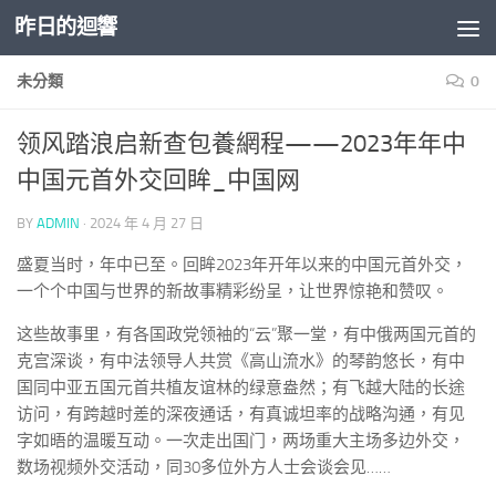
昨日的迴響
Skip to content
未分類
0
领风踏浪启新查包養網程——2023年年中
中国元首外交回眸_中国网
BY
ADMIN
·
2024 年 4 月 27 日
盛夏当时，年中已至。回眸2023年开年以来的中国元首外交，
一个个中国与世界的新故事精彩纷呈，让世界惊艳和赞叹。
这些故事里，有各国政党领袖的“云”聚一堂，有中俄两国元首的
克宫深谈，有中法领导人共赏《高山流水》的琴韵悠长，有中
国同中亚五国元首共植友谊林的绿意盎然；有飞越大陆的长途
访问，有跨越时差的深夜通话，有真诚坦率的战略沟通，有见
字如晤的温暖互动。一次走出国门，两场重大主场多边外交，
数场视频外交活动，同30多位外方人士会谈会见……