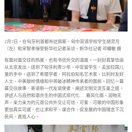
2月7日，在匈牙利首都布达佩斯，匈中双语学校学生胡灵月
（左）和宋智孝接受新华社记者采访。新华社记者 邓耀敏 摄
有面对面交往的热度，也有书信外交的温度。一封封真挚信函
从北京发出，送到了匈牙利青少年、中亚留学生、孟加拉国儿
童的手中，送到了希腊学者、阿拉伯知名艺术家、比利时友好
人士、中美鼓岭情缘和中英破冰精神传承者的面前。回忆一幕
幕交往故事，寄语新一代友谊使者，阐述文明交流互鉴之道，
讲述人与自然和谐共生的中国式现代化……春风化雨、润物无
声，亲力亲为的元首公共外交让可信、可爱、可敬的中国形象
更加真实可感，也让求和平、谋合作、促发展的中国理念下沉
民间、直抵人心。