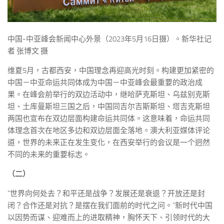
中国-中亚峰会新闻中心外景（2023年5月16日摄）。新华社记
者 张博文 摄
维夏5月，古都西安，中国理念再迎高光时刻。构建更加紧密的
中国－中亚命运共同体成为中国－中亚峰会最重要的政治成
果。在峰会前举行的双边活动中，继哈萨克斯坦、乌兹别克斯
坦、土库曼斯坦三国之后，中国同吉尔吉斯斯坦、塔吉克斯坦
两国也宣布在双边层面构建命运共同体。这意味着，命运共同
体理念首次在地区多边和双边层面全落地。澳大利亚媒体评论
道，世界的未来正在发生变化，在西安举行的会议是一个迥然
不同的未来的重要标志。
（二）
“世界向何处去？和平还是战争？发展还是衰退？开放还是封
闭？合作还是对抗？是摆在我们面前的时代之问。”新时代中国
以因势而谋、迎难而上的进取精神，胸怀天下、引领时代的大