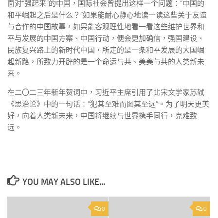
面对“强起来”的中国，国际社会曾提出这样一个问题：“中国的
和平崛起之后是什么？”如果能耐心静心地读一读这些关于友谊
与合作的中国故事，如果能客观理性地看一看这些维护世界和
平与发展的中国方案、中国行动，便会更加确信，强国建设、
民族复兴路上的新时代中国，所走的是一条和平发展的大国崛
起新路，所致力开辟的是一个命运与共、美美与共的人类新未
来。
在二〇二三年新年贺词中，习近平主席引用了北宋文学家苏轼
《思治论》中的一句话：“犯其至难而图其至远”。为了明天更美
好，向着人类新未来，中国将继续与世界携手同行，克难致
远。
YOU MAY ALSO LIKE...
0
0