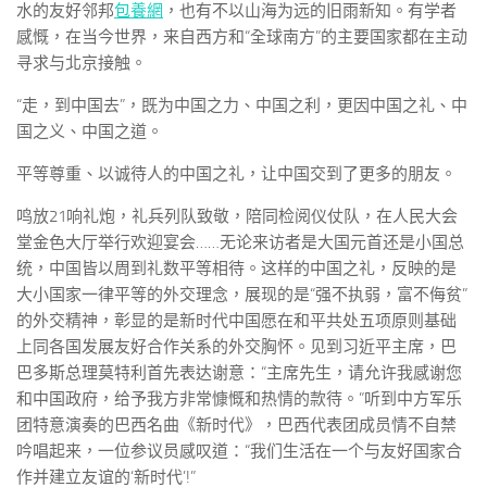
水的友好邻邦
包養網
，也有不以山海为远的旧雨新知。有学者
感慨，在当今世界，来自西方和“全球南方”的主要国家都在主动
寻求与北京接触。
“走，到中国去”，既为中国之力、中国之利，更因中国之礼、中
国之义、中国之道。
平等尊重、以诚待人的中国之礼，让中国交到了更多的朋友。
鸣放21响礼炮，礼兵列队致敬，陪同检阅仪仗队，在人民大会
堂金色大厅举行欢迎宴会……无论来访者是大国元首还是小国总
统，中国皆以周到礼数平等相待。这样的中国之礼，反映的是
大小国家一律平等的外交理念，展现的是“强不执弱，富不侮贫”
的外交精神，彰显的是新时代中国愿在和平共处五项原则基础
上同各国发展友好合作关系的外交胸怀。见到习近平主席，巴
巴多斯总理莫特利首先表达谢意：“主席先生，请允许我感谢您
和中国政府，给予我方非常慷慨和热情的款待。”听到中方军乐
团特意演奏的巴西名曲《新时代》，巴西代表团成员情不自禁
吟唱起来，一位参议员感叹道：“我们生活在一个与友好国家合
作并建立友谊的‘新时代’!”