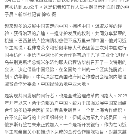
6月22日，印度尼西亚雅万高铁联调联试综合检测列车运行时速
首次达到350公里。这是记者和工作人员拍摄显示列车时速的电
子屏。新华社记者 徐钦 摄
越来越多的发展中国家走向中国、拥抱中国，汲取发展的经
验，获得治理的启迪，一道守护发展的权利，共同分享繁荣的
机遇。巴西总统卢拉病情初愈便不远万里来到中国。他对习近
平主席说，我非常荣幸和骄傲率庞大代表团第三次对中国进行
国事访问，相信巴中深化扩大合作将有助于巴“再工业化”进程。
乌兹别克斯坦总统米尔济约耶夫启程访华前召开了一次特别的
会议，决定借鉴中国经验，在全国每个州的一个区实施脱贫计
划。访华期间，中乌决定在两国政府间合作委员会框架内增设
减贫合作分委会，中国经验落地中亚大地。
是实现共同发展的同行者，也是全球治理改革的同路人。2023
年开年以来，两个总部落户中国、致力于加强发展中国家团结
合作的多边平台因扩员进程备受瞩目。一个是上海合作组织，
在不久前举行的上合组织峰会上，伊朗成为第九个成员国，白
俄罗斯有望在未来正式加入。一个是新开发银行，作为在习近
平主席亲自关心和推动下达成的金砖合作旗舰项目，对越来越