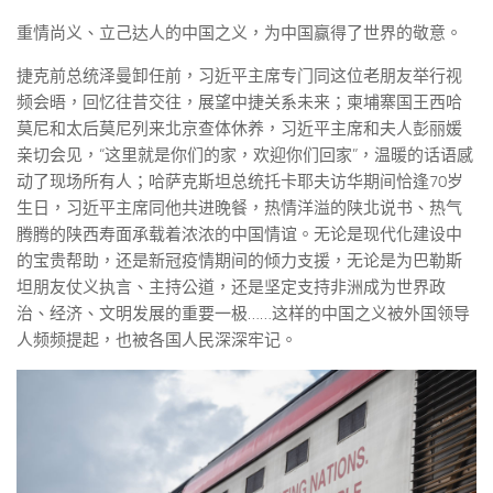
重情尚义、立己达人的中国之义，为中国赢得了世界的敬意。
捷克前总统泽曼卸任前，习近平主席专门同这位老朋友举行视
频会晤，回忆往昔交往，展望中捷关系未来；柬埔寨国王西哈
莫尼和太后莫尼列来北京查体休养，习近平主席和夫人彭丽媛
亲切会见，“这里就是你们的家，欢迎你们回家”，温暖的话语感
动了现场所有人；哈萨克斯坦总统托卡耶夫访华期间恰逢70岁
生日，习近平主席同他共进晚餐，热情洋溢的陕北说书、热气
腾腾的陕西寿面承载着浓浓的中国情谊。无论是现代化建设中
的宝贵帮助，还是新冠疫情期间的倾力支援，无论是为巴勒斯
坦朋友仗义执言、主持公道，还是坚定支持非洲成为世界政
治、经济、文明发展的重要一极……这样的中国之义被外国领导
人频频提起，也被各国人民深深牢记。