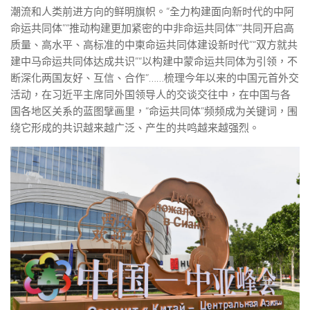
潮流和人类前进方向的鲜明旗帜。“全力构建面向新时代的中阿
命运共同体”“推动构建更加紧密的中非命运共同体”“共同开启高
质量、高水平、高标准的中柬命运共同体建设新时代”“双方就共
建中马命运共同体达成共识”“以构建中蒙命运共同体为引领，不
断深化两国友好、互信、合作”……梳理今年以来的中国元首外交
活动，在习近平主席同外国领导人的交谈交往中，在中国与各
国各地区关系的蓝图擘画里，“命运共同体”频频成为关键词，围
绕它形成的共识越来越广泛、产生的共鸣越来越强烈。