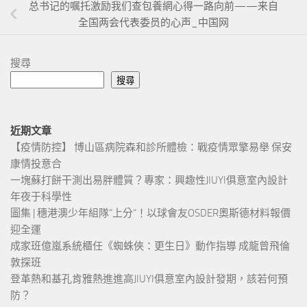
总书记的嘱托激励我们查包養網心得一路向前——来自
全国两会代表委员的心声_中国网
搜尋
搜尋
近期文章
【疫情防控】 博山區病院森和診所體檢：戰疫情眾擎易舉 保安
康情投意合
一塊蘇打餅干測出易胖體質？專家：興趣性JIUYI俱意室內設計
年夜于科學性
圖集 | 穗港澳少年組隊“上分“！以球會友OSDER奧斯德材料報價
迎全運
成家班億嵐系統櫃任《蜘蛛俠：更生日》動作指導 成龍曾飛倫
敦探班
登革熱和基孔肯雅熱進進高JIUYI俱意室內設計發期，該若何預
防？