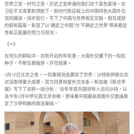
世界之变、时代之变、历史之变奔涌向我们这个蓝色星球。在
习近平主席掌舵领航下，新时代新征程上的中国特色大国外交
领风踏浪，阔步前行，写下了中国与世界相互交融、相互成就
的崭新篇章，彰显了以“确定之中国”为“不确定之世界”带来稳定
性和正能量的努力与担当。
（一）
在持久的耕耘中、在新开启的年轮里，大国外交播下的一粒粒
种子，不断生根抽芽，开花结果。
3月10日北京之夜，一则重磅消息震惊了世界：沙特和伊朗北京
对话取得重大成果，双方同意恢复外交关系。新加坡《联合早
报》写下了这样一段分析：“去年年底中国领导人访问沙特，以
及今年2月中伊元首北京会晤，意味着中国最高层面外交直接奠
定了沙伊和解的政治基础。”