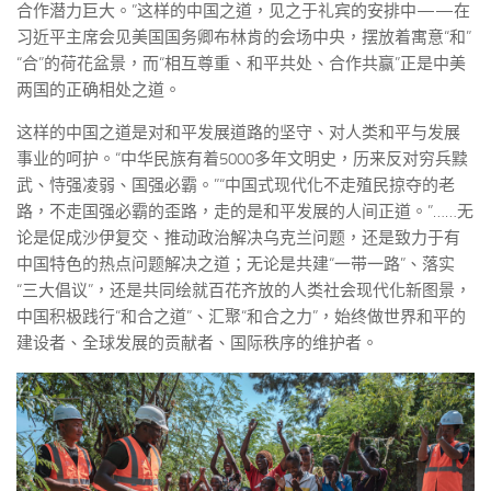
合作潜力巨大。”这样的中国之道，见之于礼宾的安排中——在
习近平主席会见美国国务卿布林肯的会场中央，摆放着寓意“和”
“合”的荷花盆景，而“相互尊重、和平共处、合作共赢”正是中美
两国的正确相处之道。
这样的中国之道是对和平发展道路的坚守、对人类和平与发展
事业的呵护。“中华民族有着5000多年文明史，历来反对穷兵黩
武、恃强凌弱、国强必霸。”“中国式现代化不走殖民掠夺的老
路，不走国强必霸的歪路，走的是和平发展的人间正道。”……无
论是促成沙伊复交、推动政治解决乌克兰问题，还是致力于有
中国特色的热点问题解决之道；无论是共建“一带一路”、落实
“三大倡议”，还是共同绘就百花齐放的人类社会现代化新图景，
中国积极践行“和合之道”、汇聚“和合之力”，始终做世界和平的
建设者、全球发展的贡献者、国际秩序的维护者。