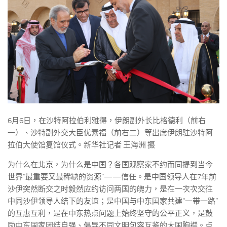
6月6日，在沙特阿拉伯利雅得，伊朗副外长比格德利（前右
一）、沙特副外交大臣优素福（前右二）等出席伊朗驻沙特阿
拉伯大使馆复馆仪式。新华社记者 王海洲 摄
为什么在北京，为什么是中国？各国观察家不约而同提到当今
世界“最重要又最稀缺的资源”——信任。是中国领导人在7年前
沙伊突然断交之时毅然应约访问两国的魄力，是在一次次交往
中同沙伊领导人结下的友谊；是中国与中东国家共建“一带一路”
的互惠互利，是在中东热点问题上始终坚守的公平正义，是鼓
励中东国家团结自强、倡导不同文明包容互鉴的大国胸襟。点