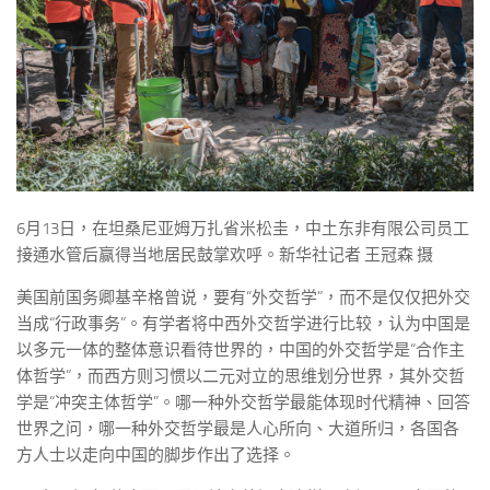
6月13日，在坦桑尼亚姆万扎省米松圭，中土东非有限公司员工
接通水管后赢得当地居民鼓掌欢呼。新华社记者 王冠森 摄
美国前国务卿基辛格曾说，要有“外交哲学”，而不是仅仅把外交
当成“行政事务”。有学者将中西外交哲学进行比较，认为中国是
以多元一体的整体意识看待世界的，中国的外交哲学是“合作主
体哲学”，而西方则习惯以二元对立的思维划分世界，其外交哲
学是“冲突主体哲学”。哪一种外交哲学最能体现时代精神、回答
世界之问，哪一种外交哲学最是人心所向、大道所归，各国各
方人士以走向中国的脚步作出了选择。