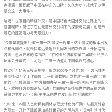
点滴滴，累积起了中国在中东的口碑；久久为功，成就了沙伊
复交这一大事件。
这场举世瞩目的斡旋外交，是中国特色大国外交前进路上的一
座里程碑，见证了它在元首外交引领下的探索与发展，也昭示
着它的蓬勃活力与无限潜力。
“今年是我提出共建‘一带一路’倡议十周年。这个倡议的根本出发
点和落脚点，就是探索远亲近邻共同发展的新办法，开拓造福
各国、惠及世界的‘幸福路’。”在欧亚经济联盟第二届欧亚经济论
坛全会开幕式上，习近平主席一语道明中国倡议的初心。
拉动近万亿美元投资规模，形成3000多个合作项目，为沿线国
家创造42万个工作岗位……一组组数据汇成共建“一带一路”沉甸
甸的十年成绩单。“中方将举办第三届‘一带一路’国际合作高峰论
坛，欢迎各方参加论坛活动，共同把这条造福世界的幸福之路
铺得更宽更远”，习近平主席向世界发出新的“丝路邀约”。
10年来，构建人类命运共同体从理念转化为行动、从愿景转变
为现实，开辟了建设更加美好世界的光明前景，成为引领时代