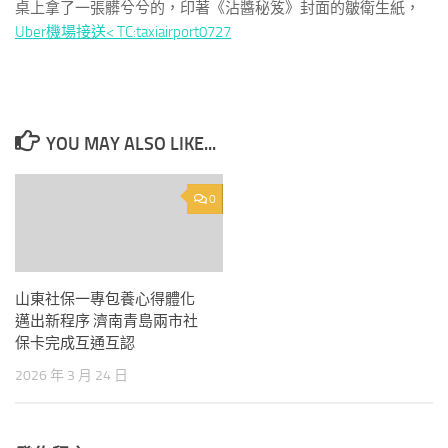
桌上拿了一張髒兮兮的，印著《沾醬秘笈》封面的皺衛生紙，
Uber機場接送< TC:taxiairport0727
YOU MAY ALSO LIKE...
0
山東社保一專包養心得體化
邁出新程序 濟南青島兩市社
保卡完成互通互認
2026 年 3 月 24 日