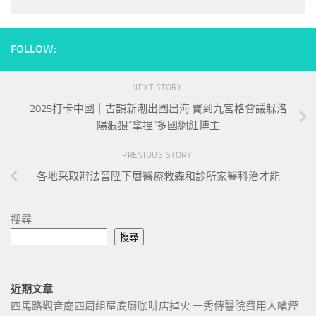
FOLLOW:
NEXT STORY
2025打卡中國｜古韻新潮出圈出海 寶到九宮格會議躲洛
陽狠狠“拿捏”多國網紅博主
PREVIOUS STORY
各地采取辦法晉陞下層醫療救森和診所家醫科治才能
搜尋
搜尋
近期文章
四馬路觀音廟四周組屋底層咖啡店掉火 一秀傳醫院費用人嗆煙