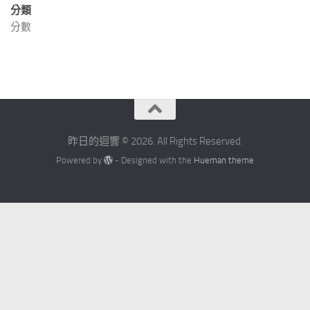
分類
分數
昨日的迴響 © 2026. All Rights Reserved.
Powered by
- Designed with the
Hueman theme