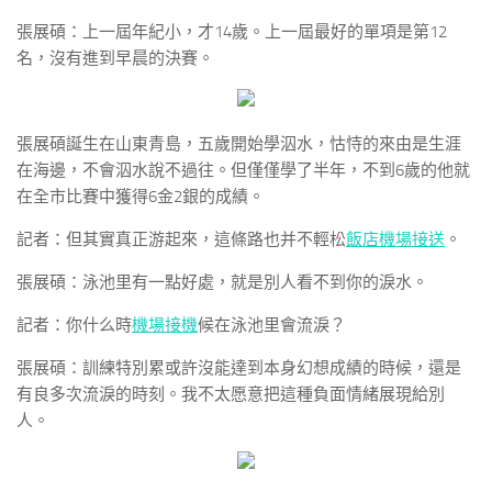
張展碩：上一屆年紀小，才14歲。上一屆最好的單項是第12
名，沒有進到早晨的決賽。
張展碩誕生在山東青島，五歲開始學泅水，怙恃的來由是生涯
在海邊，不會泅水說不過往。但僅僅學了半年，不到6歲的他就
在全市比賽中獲得6金2銀的成績。
記者：但其實真正游起來，這條路也并不輕松
飯店機場接送
。
張展碩：泳池里有一點好處，就是別人看不到你的淚水。
記者：你什么時
機場接機
候在泳池里會流淚？
張展碩：訓練特別累或許沒能達到本身幻想成績的時候，還是
有良多次流淚的時刻。我不太愿意把這種負面情緒展現給別
人。