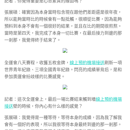
記者：你覺得重要是心思素質的緣由嗎？
張展碩：確實因為本身當時包含現在跟他們差距還是很年夜，
所以能夠當時比的時候會有一點抵觸，很順從比賽，因為能夠
預料到本身不會有一個很好的結果，並且在比的期間很煎熬。
當時是第四天，我完成了本身一切比賽，在最后接力到邊的那
一剎那，我覺得終于結束了。
全運會八天賽程，收獲五枚金牌，
線上預約機場接送
刷新一項
世界青年紀錄、三項全國青年紀錄。閃亮的成績單背后，是和
參加奧運會紛歧樣的比賽感覺。
記者：這次全運會上，最后一場比賽結束觸到墻
線上預約機場
接送
壁的時候，你內心有什么樣的感覺？
張展碩：我覺得是一種等待，等待本身的成績，因為我了解我
會有一個好的表現，所以我很等待本身最終到邊的那一剎那。