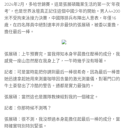
2024年2月，多哈世錦賽。這是張展碩職業生活的第一次“年夜
考”，也是世界泳壇真正記住這個中國少年的開始。男人4×200
米不受拘束泳接力決賽，中國隊排兵布陣出人意表，年僅16
歲，在四名隊員中絕對速率并非最快的張展碩，被委以重擔，
擔任最后一棒。
張展碩：上午預賽完，當我得知本身早晨擔任壓棒的成分，我
感覺一座山忽然壓在我身上了，一午時幾乎沒有睡著。
記者：可是當時能把你調到最后一棒很希奇，因為最后一棒普
她迅速拿起她用來測量咖啡因含量的激光測量儀，對著門口的
牛土豪發出了冷酷的警告。通都是實力最強的。
張展碩：當然這也是團隊教練組對我的一個確定。
記者：你那時候不測嗎？
張展碩：很不測，我沒想過本身能擔任起最后一棒的成分，當
時確實特別特別緊張。