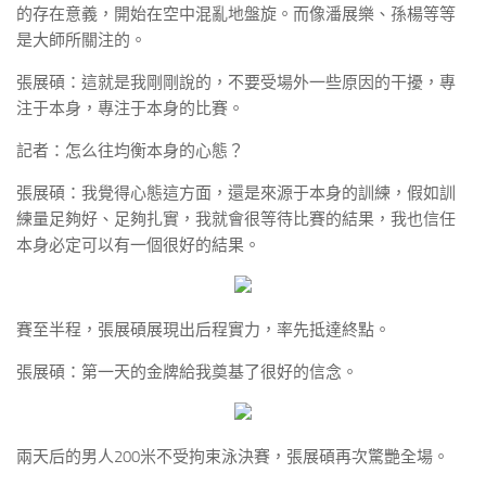
的存在意義，開始在空中混亂地盤旋。而像潘展樂、孫楊等等
是大師所關注的。
張展碩：這就是我剛剛說的，不要受場外一些原因的干擾，專
注于本身，專注于本身的比賽。
記者：怎么往均衡本身的心態？
張展碩：我覺得心態這方面，還是來源于本身的訓練，假如訓
練量足夠好、足夠扎實，我就會很等待比賽的結果，我也信任
本身必定可以有一個很好的結果。
賽至半程，張展碩展現出后程實力，率先抵達終點。
張展碩：第一天的金牌給我奠基了很好的信念。
兩天后的男人200米不受拘束泳決賽，張展碩再次驚艷全場。