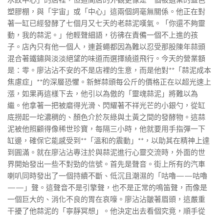
水餃中心」的店裡，但這間店的外觀更像是一個被遺棄的藍色
塑膠棚，與「宇宙」或「中心」這兩個詞毫無關係。他正在對
著一缸已經發酵了七個月又七天的老蒜泥嘆氣。「你還不夠靈
動，我的蒜泥。」他輕聲細語，彷彿在責備一個不上進的孩
子。店內只有他一個人，連蒼蠅都因為難以忍受那股陳年蒜頭
混合著鐵鏽與淡淡絕望的味道而選擇繞道飛行。今天的營業額
是：零。廖沾沾不安的不是店裡的生意，而是他對**「蒜泥成本
焦慮症」**的深層恐懼。新鮮蒜頭每公斤的價格正在以超光速上
漲，如果再這樣下去，他引以為傲的「靈魂蒜泥」將難以為
繼。他拿著一把被磨得光滑、閃耀著不祥光芒的小銀勺，從缸
底撈起一坨濃稠的、顏色介於灰綠與土黃之間的發酵物。這蒜
泥被他照顧得像稀世珍寶，每隔三小時，他就要用手指彈一下
缸邊，確保它能感受到**「溫和的震動」**，以助其在精神上達
到圓滿。就在廖沾沾專注於與蒜泥進行心靈交流時，外面的世
界開始發出一些不對勁的信號。首先是聲音。街上所有的汽車
喇叭同時發出了一個持續不斷、低沉且潮濕的「咕嚕——咕嚕
——」聲。這聲音不是引擎聲，也不是正常的鳴笛聲，而像是
一個巨大的、消化不良的胃在哀嚎。廖沾沾皺著眉頭，這嚴重
干擾了他蒜泥的「寧靜冥想」。他決定出去看個究竟，順手從