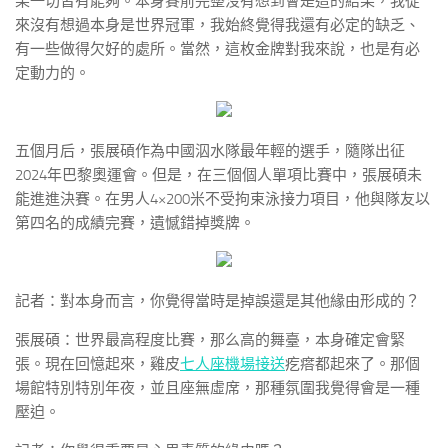
果一切皆有能夠。本身賽前完整沒有想到會是這的結果，我從
來沒有想過本身是世界冠軍，我始終覺得我還有必定的缺乏、
有一些做得欠好的處所。當然，這枚金牌對我來說，也是有必
定動力的。
五個月后，張展碩作為中國泅水隊最年輕的選手，隨隊出征
2024年巴黎奧運會。但是，在三個個人單項比賽中，張展碩未
能進進決賽。在男人4×200米不受拘束泳接力項目，他與隊友以
第四名的成績完賽，遺憾錯掉獎牌。
記者：對本身而言，你覺得當時是掉誤還是其他緣由形成的？
張展碩：世界最高程度比賽，那么高的舞臺，本身確定會緊
張。現在回憶起來，雞皮
七人座機場接送
疙瘩都起來了。那個
場館特別特別年夜，並且座無虛席，那種氛圍我覺得會是一種
壓迫。