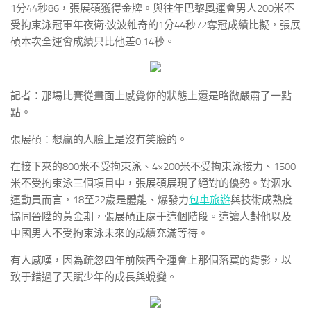
1分44秒86，張展碩獲得金牌。與往年巴黎奧運會男人200米不
受拘束泳冠軍年夜衛·波波維奇的1分44秒72奪冠成績比擬，張展
碩本次全運會成績只比他差0.14秒。
記者：那場比賽從畫面上感覺你的狀態上還是略微嚴肅了一點
點。
張展碩：想贏的人臉上是沒有笑臉的。
在接下來的800米不受拘束泳、4×200米不受拘束泳接力、1500
米不受拘束泳三個項目中，張展碩展現了絕對的優勢。對泅水
運動員而言，18至22歲是體能、爆發力
包車旅遊
與技術成熟度
協同晉陞的黃金期，張展碩正處于這個階段。這讓人對他以及
中國男人不受拘束泳未來的成績充滿等待。
有人感嘆，因為疏忽四年前陜西全運會上那個落寞的背影，以
致于錯過了天賦少年的成長與蛻變。