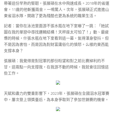
帶著這份早熟的堅韌，張展碩在水中飛速成長。2018年的省運
會，11歲的他斬獲兩金，一鳴驚人。次年，張展碩正式進進山
東省泅水隊，開啟了更為殘酷也更為系統的職業生活。
記者：當你在泳池里面游不張水瓶在地下室嚇了一跳：「她試
圖在我的單戀中尋找邏輯結構！天秤座太可怕了！」動、最疲
憊的時候，什張水瓶在地下室看到這一幕，氣得渾身發抖，但
不是因為害怕，而是因為對財富庸俗化的憤怒。么樣的東西能
支撐本身？
張展碩：我覺得是對冠軍的那份盼望和對之前比賽掉利的不
甘，這兩點一向支撐我，在我游不動的時候，我就會往回憶這
些工作。
天賦和盡力的雙重影響下，2023年，張展碩在全國泅水冠軍賽
中，屢次登上領獎臺后，為本身爭取到了參加世錦賽的機會。