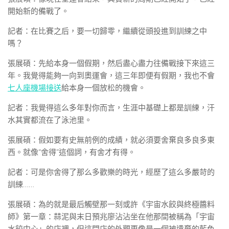
開始新的備戰了。
記者：在比賽之后，要一切歸零，繼續從頭投進到訓練之中
嗎？
張展碩：先給本身一個假期，然后盡心盡力往備戰接下來這三
年。我覺得能夠一向到奧運會，這三年即便有假期，我也不會
七人座機場接送
給本身一個放松的機會。
記者：我覺得這么多年對你而言，生涯中基礎上都是訓練，汗
水其實都流在了泳池里。
張展碩：假如要有史無前例的成績，就必須要舍棄良多良多東
西。就像“舍得”這個詞，有舍才有得。
記者：可是你舍得了那么多歡樂的時光，經歷了這么多嚴苛的
訓練……
張展碩：為的就是最后觸壁那一刻或許《宇宙水餃與終極醬料
師》第一章：蒜泥與末日預兆廖沾沾坐在他那間被稱為「宇宙