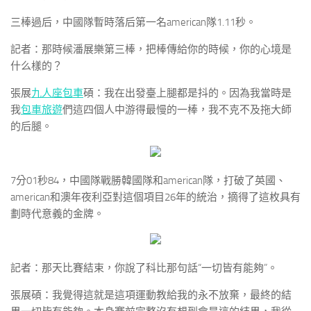
三棒過后，中國隊暫時落后第一名american隊1.11秒。
記者：那時候潘展樂第三棒，把棒傳給你的時候，你的心境是
什么樣的？
張展
九人座包車
碩：我在出發臺上腿都是抖的。因為我當時是
我
包車旅遊
們這四個人中游得最慢的一棒，我不克不及拖大師
的后腿。
7分01秒84，中國隊戰勝韓國隊和american隊，打破了英國、
american和澳年夜利亞對這個項目26年的統治，摘得了這枚具有
劃時代意義的金牌。
記者：那天比賽結束，你說了科比那句話“一切皆有能夠”。
張展碩：我覺得這就是這項運動教給我的永不放棄，最終的結