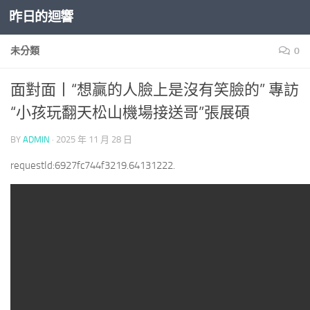
昨日的迴響
Skip to content
未分類
0
面對面丨“想贏的人臉上是沒有笑臉的” 專訪
“小孩玩翻天松山機場接送哥”張展碩
BY
ADMIN
·
2025 年 11 月 28 日
requestId:6927fc744f3219.64131222.