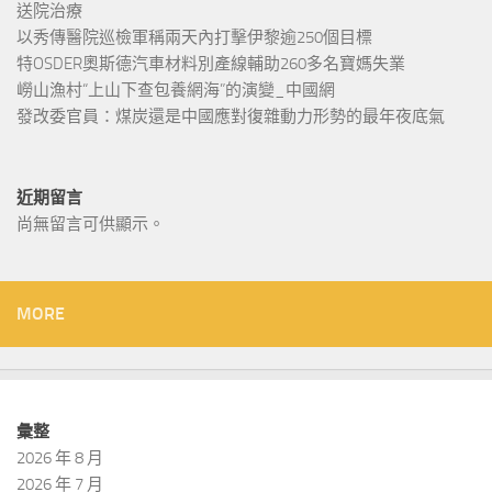
送院治療
以秀傳醫院巡檢軍稱兩天內打擊伊黎逾250個目標
特OSDER奧斯德汽車材料別產線輔助260多名寶媽失業
嶗山漁村“上山下查包養網海”的演變_中國網
發改委官員：煤炭還是中國應對復雜動力形勢的最年夜底氣
近期留言
尚無留言可供顯示。
MORE
彙整
2026 年 8 月
2026 年 7 月