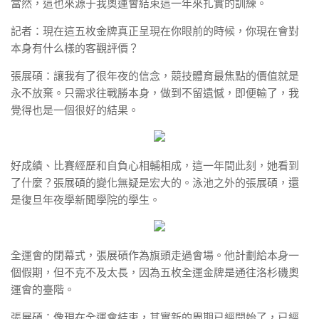
當然，這也來源于我奧運會結束這一年來扎實的訓練。
記者：現在這五枚金牌真正呈現在你眼前的時候，你現在會對
本身有什么樣的客觀評價？
張展碩：讓我有了很年夜的信念，競技體育最焦點的價值就是
永不放棄。只需求往戰勝本身，做到不留遺憾，即便輸了，我
覺得也是一個很好的結果。
好成績、比賽經歷和自負心相輔相成，這一年間此刻，她看到
了什麼？張展碩的變化無疑是宏大的。泳池之外的張展碩，還
是復旦年夜學新聞學院的學生。
全運會的閉幕式，張展碩作為旗頭走過會場。他計劃給本身一
個假期，但不克不及太長，因為五枚全運金牌是通往洛杉磯奧
運會的臺階。
張展碩：像現在全運會結束，其實新的周期已經開始了，已經