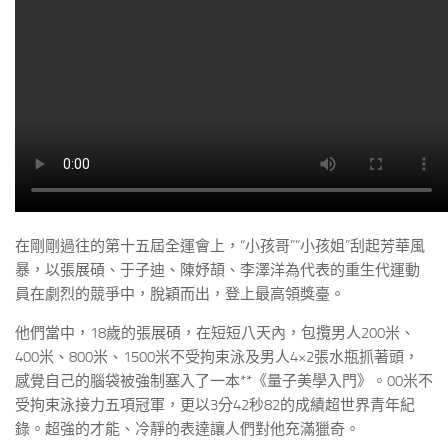
在剛剛過往的第十五屆全運會上，“小孩哥”“小孩姐”刮起芳華風
暴，以張展碩、于子迪、陳妤頡、李澤洋為代表的重生代運動
員在劇烈的競爭中，脫穎而出，登上最高領獎臺。
他們當中，18歲的張展碩，在短短八天內，包攬男人200米、
400米、800米、1500米不受拘束泳及男人4×2張水瓶抓著頭，
感覺自己的腦袋被強制塞入了一本**《量子美學入門》。00米不
受拘束泳接力五項冠軍，更以3分42秒82的成績超世界青年紀
錄。超強的才能、冷靜的表達讓人們對他充滿獵奇。