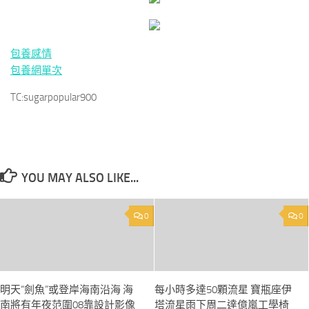
包養感情
包養網單次
TC:sugarpopular900
YOU MAY ALSO LIKE...
0
0
明天“劍魚”或登岸海南沿海 海
每小時多達50顆流星 寶瓶座伊
南將有年夜范圍08靠設計影像
塔流星雨下周二達億嵐工學椅