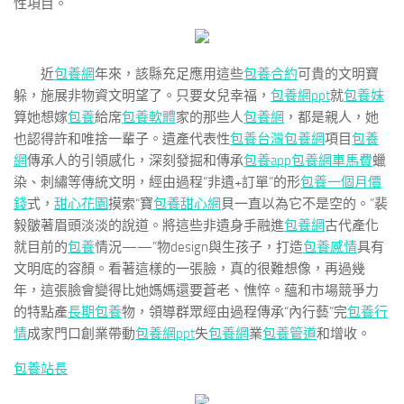
性項目。
近
包養網
年來，該縣充足應用這些
包養合約
可貴的文明寶
躲，施展非物資文明望了。只要女兒幸福，
包養網ppt
就
包養妹
算她想嫁
包養
給席
包養軟體
家的那些人
包養網
，都是親人，她
也認得許和唯捨一輩子。遺產代表性
包養
台灣包養網
項目
包養
網
傳承人的引領感化，深刻發掘和傳承
包養app
包養網車馬費
蠟
染、刺繡等傳統文明，經由過程“非遺+訂單”的形
包養一個月價
錢
式，
甜心花園
摸索“寶
包養甜心網
貝一直以為它不是空的。”裴
毅皺著眉頭淡淡的說道。將這些非遺身手融進
包養網
古代產化
就目前的
包養
情況——”物design與生孩子，打造
包養感情
具有
文明底的容顏。看著這樣的一張臉，真的很難想像，再過幾
年，這張臉會變得比她媽媽還要蒼老、憔悴。蘊和市場競爭力
的特點產
長期包養
物，領導群眾經由過程傳承“內行藝”完
包養行
情
成家門口創業帶動
包養網ppt
失
包養網
業
包養管道
和增收。
包養站長