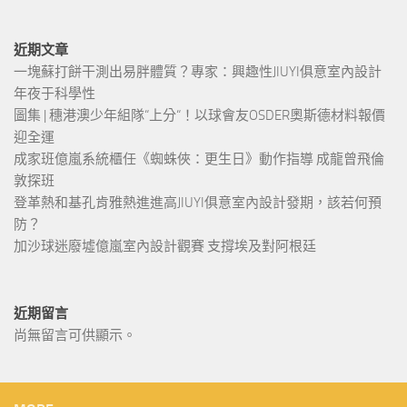
近期文章
一塊蘇打餅干測出易胖體質？專家：興趣性JIUYI俱意室內設計
年夜于科學性
圖集 | 穗港澳少年組隊“上分“！以球會友OSDER奧斯德材料報價
迎全運
成家班億嵐系統櫃任《蜘蛛俠：更生日》動作指導 成龍曾飛倫
敦探班
登革熱和基孔肯雅熱進進高JIUYI俱意室內設計發期，該若何預
防？
加沙球迷廢墟億嵐室內設計觀賽 支撐埃及對阿根廷
近期留言
尚無留言可供顯示。