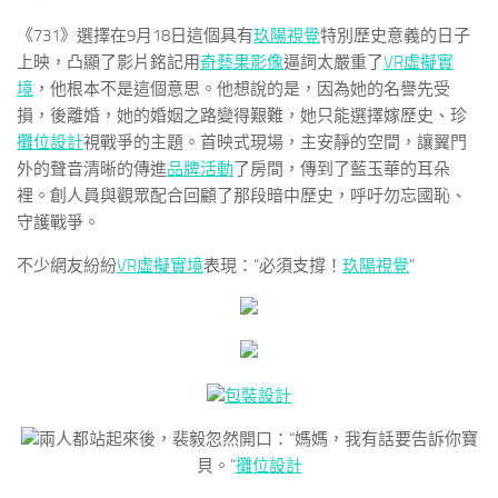
《731》選擇在9月18日這個具有
玖陽視覺
特別歷史意義的日子
上映，凸顯了影片銘記用
奇藝果影像
逼詞太嚴重了
VR虛擬實
境
，他根本不是這個意思。他想說的是，因為她的名譽先受
損，後離婚，她的婚姻之路變得艱難，她只能選擇嫁歷史、珍
攤位設計
視戰爭的主題。首映式現場，主安靜的空間，讓翼門
外的聲音清晰的傳進
品牌活動
了房間，傳到了藍玉華的耳朵
裡。創人員與觀眾配合回顧了那段暗中歷史，呼吁勿忘國恥、
守護戰爭。
不少網友紛紛
VR虛擬實境
表現：“必須支撐！
玖陽視覺
”
包裝設計
兩人都站起來後，裴毅忽然開口：“媽媽，我有話要告訴你寶
貝。”
攤位設計