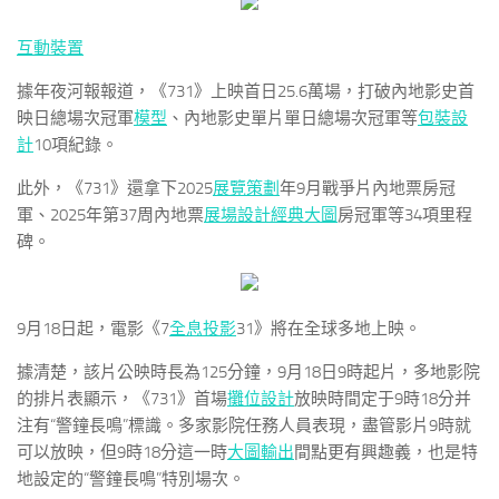
互動裝置
據年夜河報報道，《731》上映首日25.6萬場，打破內地影史首
映日總場次冠軍
模型
、內地影史單片單日總場次冠軍等
包裝設
計
10項紀錄。
此外，《731》還拿下2025
展覽策劃
年9月戰爭片內地票房冠
軍、2025年第37周內地票
展場設計
經典大圖
房冠軍等34項里程
碑。
9月18日起，電影《7
全息投影
31》將在全球多地上映。
據清楚，該片公映時長為125分鐘，9月18日9時起片，多地影院
的排片表顯示，《731》首場
攤位設計
放映時間定于9時18分并
注有“警鐘長鳴”標識。多家影院任務人員表現，盡管影片9時就
可以放映，但9時18分這一時
大圖輸出
間點更有興趣義，也是特
地設定的“警鐘長鳴”特別場次。