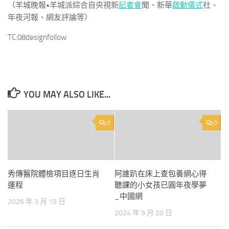
（羊城晚報•羊城派綜合自央視新
記者會
聞、新華
啟動儀式
社、
年夜河報、網友評論等）
TC:08designfollow
YOU MAY ALSO LIKE...
0
0
秀傳醫院體檢項目逐日生肖
阿誰趴在床上查包養網心得
運程
聽課的小女孩已圓年夜學夢
_中國網
2026 年 3 月 15 日
2024 年 9 月 20 日