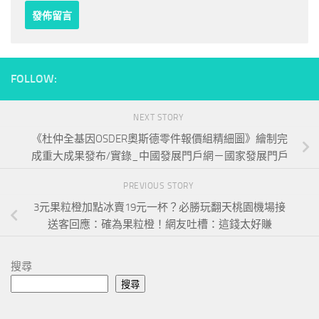
FOLLOW:
NEXT STORY
《杜仲全基因OSDER奧斯德零件報價組精細圖》繪制完
成重大成果發布/實錄_中國發展門戶網－國家發展門戶
PREVIOUS STORY
3元果粒橙加點冰賣19元一杯？必勝玩翻天桃園機場接
送客回應：確為果粒橙！網友吐槽：這錢太好賺
搜尋
搜尋