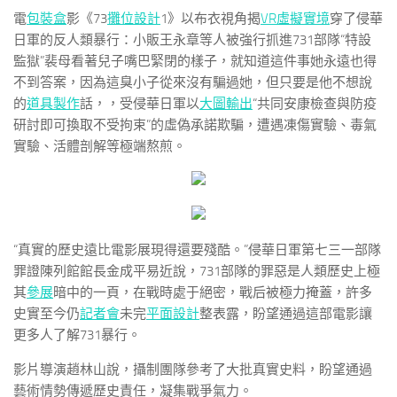
電
包裝盒
影《73
攤位設計
1》以布衣視角揭
VR虛擬實境
穿了侵華
日軍的反人類暴行：小販王永章等人被強行抓進731部隊“特設
監獄”裴母看著兒子嘴巴緊閉的樣子，就知道這件事她永遠也得
不到答案，因為這臭小子從來沒有騙過她，但只要是他不想說
的
道具製作
話，，受侵華日軍以
大圖輸出
“共同安康檢查與防疫
研討即可換取不受拘束”的虛偽承諾欺騙，遭遇凍傷實驗、毒氣
實驗、活體剖解等極端熬煎。
“真實的歷史遠比電影展現得還要殘酷。”侵華日軍第七三一部隊
罪證陳列館館長金成平易近說，731部隊的罪惡是人類歷史上極
其
參展
暗中的一頁，在戰時處于絕密，戰后被極力掩蓋，許多
史實至今仍
記者會
未完
平面設計
整表露，盼望通過這部電影讓
更多人了解731暴行。
影片導演趙林山說，攝制團隊參考了大批真實史料，盼望通過
藝術情勢傳遞歷史責任，凝集戰爭氣力。