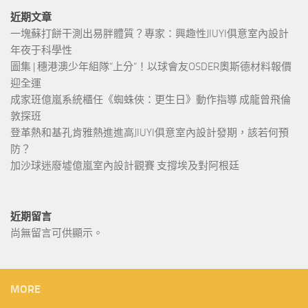
近期文章
一塊蘇打餅干測出易胖體質？專家：興趣性JIUYI俱意室內設計
年夜于科學性
圖集 | 穗港澳少年組隊“上分“！以球會友OSDER奧斯德材料報價
迎全運
成家班億嵐系統櫃任《蜘蛛俠：更生日》動作指導 成龍曾飛倫
敦探班
登革熱和基孔肯雅熱進進高JIUYI俱意室內設計發期，該若何預
防？
加沙球迷廢墟億嵐室內設計觀賽 支撐埃及對阿根廷
近期留言
尚無留言可供顯示。
MORE