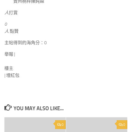
貴州桐梓陳純森
人
打賞
0
人
點贊
主帖得到的海角分：
0
舉報 |
樓主
|
埋紅包
YOU MAY ALSO LIKE...
0
0