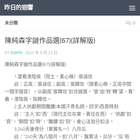
昨日的迴響
Skip to content
未分類
0
陳純森字謎作品選(67)(詳解版)
BY
ADMIN
·
2023 年 9 月 22 日
陳純森字謎作品選(67)(詳解版)
1.望看淮陰侯（院士，素心格）張涵信
註：正底：張涵信；副底：張韓信（按素心格，正底中間
一個字諧音）。以副底“張韓信”扣合謎面。“張”由“姓”轉“望、看”
義。淮陰侯，指韓信。
2.主人供獻期間雕鏤(本國汗青名詞，四字)西貢時刻
註：“主人”扣“西”（現代主位在東，賓位在西），“供獻”扣
“貢”，“期間”扣“時”，“雕鏤”扣“刻”。會心法加分扣法。
3.240天後得分（果實名一）八月瓜
註：“240天”為八個月，扣“八月”，盤算法。瓜分，“瓜”有