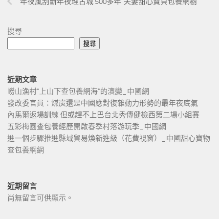
年夜風刮斷年夜理古城 500多年“夫妻甜心寶貝包養網樹”
搜尋
搜尋
近期文章
嶗山漁村“上山下查包養網海”的演變_中國網
發改委官員：煤炭還是中國應對復雜動力形勢的最年夜底氣
內馬爾返場訓練 但或趕不上巴台北秀傳健檢西第二場小組賽
五彩梅園查包養經歷開啟春季村落游玩季_中國網
進一個步驟推進縣域貿易煥新進級（花費視窗）_中國甜心寶物
查包養網網
近期留言
尚無留言可供顯示。