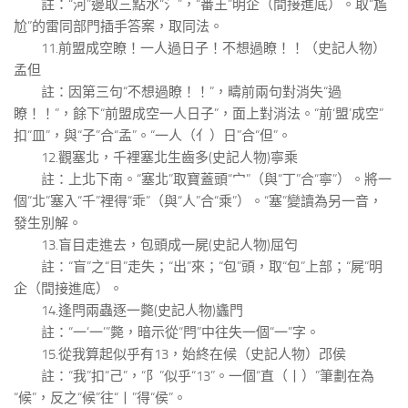
註：“河”邊取三點水“氵”，“番王”明企（間接進底）。取“尷
尬”的雷同部門插手答案，取同法。
11.前盟成空瞭！一人過日子！不想過瞭！！（史記人物）
孟但
註：因第三句“不想過瞭！！”，疇前兩句對消失“過
瞭！！”，餘下“前盟成空一人日子”，面上對消法。“前‘盟’成空”
扣“皿”，與“子”合“孟”。“一人（亻）日”合“但”。
12.觀塞北，千裡塞北生齒多(史記人物)寧乘
註：上北下南。“塞北”取寶蓋頭“宀”（與“丁”合“寧”）。將一
個“北”塞入“千”裡得“乖”（與“人”合“乘”）。“塞”變讀為另一音，
發生別解。
13.盲目走進去，包頭成一屍(史記人物)屈匄
註：“盲”之“目”走失；“出”來；“包”頭，取“包”上部；“屍”明
企（間接進底）。
14.逢閂兩蟲逐一斃(史記人物)蠭門
註：“一‘一’”斃，暗示從“閂”中往失一個“一”字。
15.從我算起似乎有13，始終在候（史記人物）邔侯
註：“我”扣“己”，“阝”似乎“13”。一個“直（丨）”筆劃在為
“候”，反之“候”往“丨”得“侯”。