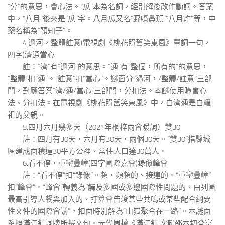
“分”的意思，會心法。“瓜”本為名詞，經別解後改作動詞。答案
中，“八月”後來是“瓜”字。八月瓜又名“野噴鼻蕉”“八月炸”等，中
藥名稱為“預知子”。
4.過河，整體註意(電視劇《桃花照舊笑東風》臺詞一句，
四字)濟通當心
註：“濟”有“過河”的意思。“通”有“整個，所有的”的意思，
“整體”扣“通”。“註意”扣“當心”。謎面分“過河，/整體/註意”三部
門，對應答案“濟/通/當心”三部門，分扣法。本謎使用瞭會心
法、分扣法。在電視劇《桃花照舊笑東風》中，白濟通是白耀
祖的父親。
5.四月六月幾多天（2021年桐梓兩會暖詞）雙30
註：四月有30天，六月有30天，兩個30天。“雙30”指縣城
區建成面積達30平方公裡、常住人口達30萬人。
6.看不停，重巒疊嶂(四字國際嘉會)錄像峰會
註：“看不停”扣“錄像”。頻，頻頻的、接連的。“重巒疊嶂”
扣“峰會”。“峰會”轉義為“觸及多國或多邊國際性問題的、由列國
最高引導人餐與加入的、打算會告竣某些共鳴或某些配合綱要
性文件的國際會議”，扣面時別解為“山嶽聚合在一路”。本謎面
系照滿江紅詞牌所撰文句。元代周權《滿江紅·次韻邵本初登富