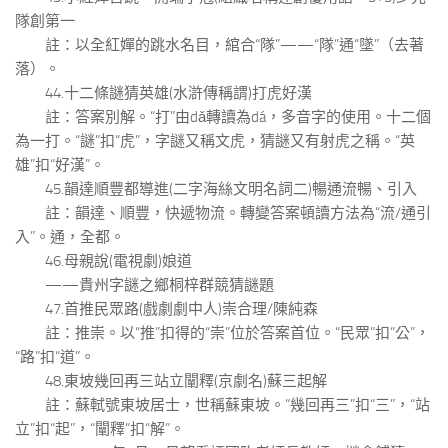
隊創第一
註：以全紅嬋的跳水名目，綰合“隊”——“隊”通“墜”（去著
落）。
44.十二條謎猜英雄(水滸傳稱謂)打虎好漢
註：答案別解。“打”由dǎ轉讀為dá，多音字的使用。十二個
為一打。“謎”扣“虎”，字謎又稱文虎，猜謎又有射虎之稱。“英
雄”扣“好漢”。
45.韻達順豐都導進(二字海絲文明名詞二)暢通流暢、引入
註：韻達、順豐，快遞物流。轉變答案頓讀方法為“流/通引
入”。通，全都。
46.母親說(電視劇)娘道
——貴州字謎之鄉桐梓群競猜謎題
47.首推民眾路(戲劇劇中人)崇合理/陳純森
註：推崇。以“推”扣得的“崇”位於答案首位。“民眾”扣“公”，
“路”扣“道”。
48.東坡幾回再三站立闡釋(京劇名)蘇三起解
註：蘇軾號東坡居士，世稱蘇東坡。“幾回再三”扣“三”，“站
立”扣“起”，“闡釋”扣“解”。