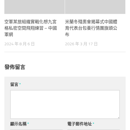
空軍某旅組織實戰化想九宮
米蘭冬殘奧會揭幕式中國體
格私密空間飛翔練習 – 中國
育代表台包養行情團旗頭公
軍網
布
2024 年 8 月 6 日
2026 年 3 月 17 日
發佈留言
留言
*
顯示名稱
*
電子郵件地址
*