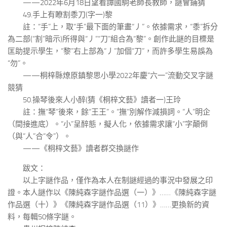
——2022年6月18日望看譚國駒老師長教師，謎會鋪猜
49.手上有瞭割黍刀(字一)黎
註：“手”上，取“手”最下面的筆畫“丿”。依據需求，“黍”拆分
為二部(“割”暗示)所得與“丿”“刀”組合為“黎”。創作此謎的目標是
匡助提示學生，“黎”右上部為“丿”加個“刀”，而許多學生易誤為
“勿”。
——桐梓縣燎原鎮黎思小學2022年慶“六一”流動交叉字謎
競猜
50.操琴後來人小醉(猜《桐梓文藝》讀者一)王玲
註：撫“琴”後來，餘“王王”。“撫”別解作減損詞。“人”明企
（間接進底）。“小”呈醉態，擬人化，依據需求讓“小”字顛倒
（與“人”合“令”）。
——《桐梓文藝》讀者群交換謎作
跋文：
以上字謎作品，僅作為本人在制謎經過的事況中發展之印
證。本人謎作以《陳純森字謎作品選（一）》……《陳純森字謎
作品選（十）》《陳純森字謎作品選（11）》……更換新的資
料，每輯50條字謎。