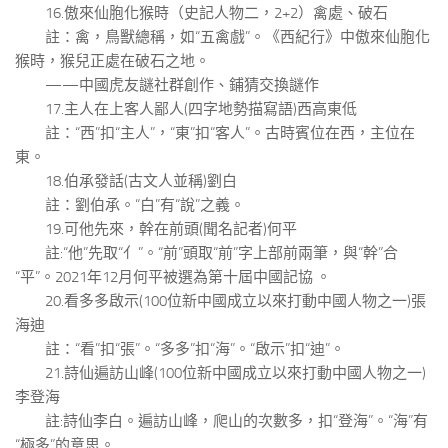
16.傲來仙胞化猴時（史記人物二，2+2）禽處、破石
註：禽，鳥獸總稱，如“五禽戲”。《西紀行》中傲來仙胞化
猴時，猴兒正處在破石之地。
——中國虎友謎社群創作、鋪猜交換謎作
17.主人在上客人鄙人(四字地勢描寫語)西高東低
註：“西”扣“主人”，“東”扣“客人”。古時賓位在西，主位在
東。
18.伯承發話(古文人並稱)劉白
註：劉伯承。“白”有“說”之義。
19.可他先來，幹在前頭(聞名記者)何平
註:“他”先取“亻”。“前”頭取“前”字上部前兩筆，與“幹”合
“平”。2021年12月何平被選為第十屆中國記協 。
20.看多多啟示(100位新中國成立以來打動中國人物之一)張
海迪
註：“看”扣“張”。“多多”扣“海”。“啟示”扣“迪”。
21.詩仙遍訪山峰(100位新中國成立以來打動中國人物之一)
李登海
註:詩仙李白。遍訪山峰，爬山的次數多，扣“登海”。“海”有
“極多”的意思。