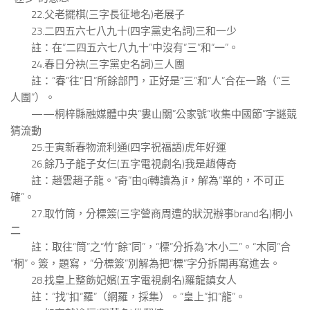
22.父老擺棋(三字長征地名)老展子
23.二四五六七八九十(四字黨史名詞)三和一少
註：在“二四五六七八九十”中沒有“三”和“一”。
24.春日分袂(三字黨史名詞)三人團
註：“春”往“日”所餘部門，正好是“三”和“人”合在一路（“三
人團”）。
——桐梓縣融媒體中央“婁山關”公家號“收集中國節”字謎競
猜流動
25.壬寅新春物流利通(四字祝福語)虎年好運
26.餘乃子龍子女仨(五字電視劇名)我是趙傳奇
註：趙雲趙子龍。“奇”由qí轉讀為 jī，解為“單的，不可正
確”。
27.取竹筒，分標簽(三字營商周遭的狀況辦事brand名)桐小
二
註：取往“筒”之“竹”餘“同”，“標”分拆為“木小二”。“木同”合
“桐”。簽，題寫，“分標簽”別解為把“標”字分拆開再寫進去。
28.找皇上整飭妃嬪(五字電視劇名)羅龍鎮女人
註：“找”扣“羅”（網羅，採集）。“皇上”扣“龍”。