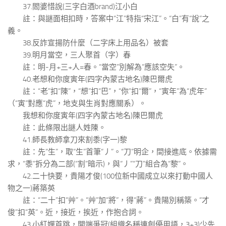
37.閻婆惜說(三字白酒brand)江小白
註：與謎面相扣時，答案中“江”特指“宋江”。“白”有“說”之
義。
38.反詐宣揚防什麼（二字床上用品名）被套
39.明月當空，三人聚首（字）春
註：明-月+三+人=春。“當空”別解為“應該空失”。
40.老想和你度寅年(四字內蒙古地名)陳巴爾虎
註：“老”扣“陳”，“想”扣“巴”，“你”扣“爾”，“寅年”為“虎年”
（“寅”對應“虎”，地支與生肖對應關系）。
我想和你度寅年(四字內蒙古地名)陳巴爾虎
註：此條限出謎人姓陳。
41.師長教師拿刀來割黍(字一)黎
註：先“生”，取“生”首筆“丿”。“刀”明企，間接進底。依據需
求，“黍”拆分為二部(“割”暗示)，與“丿”“刀”組合為“黎”。
42.二十快要，貴陽才俊(100位新中國成立以來打動中國人
物之一)蔣築英
註：“二十”扣“艸”。“艸”加“將”，得“蔣”。貴陽別稱築。“才
俊”扣“英”。近，接近，挨近，作抱合詞。
43.小紅嬋首跳，開端爭冠(組織名稱連創優用語，3+3)少先