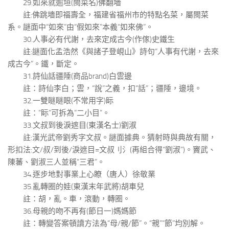
29.如來就逾垣(閩菜名)佛翻墻
註:佛跳墻即福壽全，福建省福州市的特點名菜，屬閩菜
系。謎面中“如來”由“假如來”本義“如來佛”。
30.人事必有代謝，去來定成古今(作傢)史鐵生
註:謎面化孟浩然《與諸子登峴山》詩句“人事有代謝，去來
成古今”。鐵，斷定。
31.詩仙話疆陲(商品brand)白雲邊
註：詩仙李白；雲，“說”之義，扣“話”；疆陲，邊境。
32.一雙瞇瞇眼(不常用字)眎
註：“眎”可拆為“二小目”。
33.文叔到後淚遮目(東漢名士)劉淑
註:漢光武帝劉秀字文叔。謎面據典。猜射時與典故有關，
形扣法:文/叔/到後/淚遮目=文叔刂氵(再組合得“劉淑”)。竇武、
陳蕃、劉淑三人並稱“三君”。
34.逐步地對事業上心瞭（唐人）徐敬業
35.亂轉圈的娃(東漢末年武將)胡車兒
註：胡，亂。車，滾動，轉圈。
36.母親的吻不再有(節日一)媽媽節
註：轉變答案頓讀方法為“母/親/節”。“親”“節”均別解。