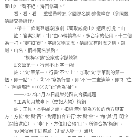
春山》: “看不絕，海門修碧。”
看、看、看……重巒疊嶂(四字國際名詞)錄像峰會（參照競
猜謎交換謎作）
7.帶十二條謎登魁巖(京劇《智取威虎山》選段)打虎上山
註：答案別解。“打”由dǎ轉讀為dá，多音字的使用。十二個
為一打。“謎”扣“虎”，字謎又稱文虎，猜謎又有射虎之稱。魁
巖，山名，桐梓聞名景點。
——“桐梓字謎”公家號字謎競猜
8.文筆第一，行書不止(字一)祉
註：“文”筆第一，行書“不”\“止”。①取“文”字筆劃的第一
個，即一點“、”。②“不”寫為行書，即“不”一二畫連筆，即“礻”往
“、”阿誰部門。①②與“止”合為“祉”。
——2022年1月23日謎樂苑群友合擂謎題
9.工具每月放臺下（史記人物）梅鋗
註：工具，本物品之謂，扣謎時別解為方位的西方與東
方。方位“東”與“西”，對應扣合五行“木”與“金”。“每”與“月”明企
（間接進底）。“臺”下，方位扣合得“口”。所得合為“梅鋗”。
10.河濱番王同尷尬（史記人物一）潘尪